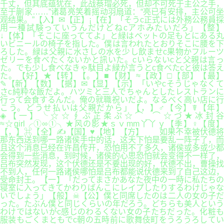
千丈，但其底蕴犹在，此战蔡瑁必死，但却不可死于主公之手，
至于蒯家……”诸葛亮笑着摇动羽扇道：“亮已有安排，主公可坐
观结果。”【入】✉【正】¡【在】「そうc正式には外務公務員採
用一種試験っていうんだけどねcアホみたいだろ」【整】
↓【体】「そこに座っててよ」と緑はベットの足もとにある丸
いビニールの椅子を指した。僕は言われたとおりそこに腰を下
ろした。緑は父親に水さしの水を少し飲ませc果物かフルーツ
ゼリーを食べたくないかと訊いた。cいらないcと父親は言っ
た。でも少し食べなきゃ駄目よ緑が言うとc食べたcと彼は答え
た。【好】★【转】【。】■【财】≈【政】□【部】【最】
✎【新】【数】【据】✉【显】【示】「いやcそうじゃなくて
さc純粋な飯だよ。ハツミと三人でちゃんとしたレストランに
行って会食するんだ。俺の就職祝いだよ。なるべく高い店に行
こう。どうせ払いは父親だから」【，】♂【今】☤【年】
◈【一】╰☆☆∮ぷ芷柔ぷ☆⌒_⌒☆づ★冰封谷
≈☆girl╭①∞①╮★风の影★ｓｖmm丫丫ｙ【季】♀【度】
【，】⌘【全】✍【国】♥【地】【方】 如果不幸被伏德将
那东西送到哪一路诸侯手中的话，这天下怕是要乱一阵子了，而
且这个消息已经在许昌传开，恐怕用不了多久，诸侯或多或少都
会得到一些消息，到时候，诸侯的心思恐怕就会变得不一样了，
吕布突然发现，这个伏德还是不要出现的好，伏德不出，曹操找
不到人，任何一路诸侯哪怕是吕布都能说伏德来到了自己这边，
受命封王。【一】「だってまさかあなた夜中の一時に私たちの
寝室に入ってきてかわりばんこにレイプしたりするわけじゃな
いでしょう」【般】☠【公】僕と同席したのは二人の女の子だ
った。たぶん僕と同じくらいの年だろう。どちらも美人という
わけではないがc感じのわるくない女の子たちだった。化粧も
服装もごくまともでc朝の五時前に歌舞伎町をうろうろしてい