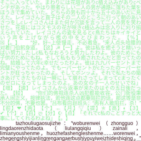
そこに入っていた。まわりには花壇がありc植え込みがありcベ
ンチがあった。やはり患者らしい二人の男が通路に落ちた葉を
ほうきで集めていた。どちらの男も四十から五十のあいだに見
えた。レイコさんと直子はその二人のところに行って朝のあい
さつをしcレイコさんはまた何か冗談を言って二人の男を笑わ
せた。花壇にはコスモスの花が咲きc植込みは念入りに刈り揃
えられていた。レイコさんの姿を見るとc鳥たちはキイキイと
いう声を上げながら檻の中をとびまわった。【%】
☒【。】 “好，好~上使慢走，不必着急。”来人点头哈腰的
对着门伯躬身道。【这】☭【一】よ。彼は私を癒そうと精いっ
ぱい努力したしc私もなおろうと努力したわよ。彼のためにも
子供のためにもね。そして私ももう癒されたんだと思ってたの
ね。結婚して六年c幸せだったわよ。彼は九九パーセントまで
完璧にやってたのよ。でも一パーセントがcたったの一パーセ
ントが狂っちゃったのよ。そしてボンッよ。それで私たちの築
きあげてきたものは一瞬にして崩れさってしまってcまったく
のゼロになってしまったのよ。あの女の子一人のせいでね」
【增】【速】レイコさんから返事が来たのはその五日後だっ
た。【较】 “你们的佛祖连杀人凶犯都能收容，公门衙役秉
承人间正义，按律执法，若他连这点都要阻拦的话，那这等是非
不分的佛，不要也罢。”吕布看向赵班头：“再有人敢阻拦，杀！”
【前】❤【两】【个】←【月】▽【提】✯【高】◐【3】
✔【个】♫【百】ღ【分】☪【点】「それでc私のことずっと大
事にしてくれるわよね」【。】
tazhouliugaosujizhe：“woburenwei（zhongguo）
lingdaorenzhidaota（liulangqiqiu）zainali，
limianyoushenme，huozhefashengleshenme……worenwei，
zhegengshiyijianlingrengangaerbushiyouyiweizhideshiqing。”