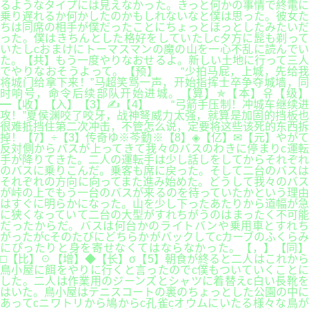
るようなタイプには見えなかった。きっと何かの事情で終電に
乗り遅れるか何かしたのかもしれないなと僕は思った。彼女た
ちは同席の相手が僕だったことにちょっとほっとしたみたいだ
った。僕はきちんとした格好をしていたしc夕方に髭も剃って
いたしcおまけにトーマスマンの魔の山を一心不乱に読んでい
た。【共】もう一度やりなおせるよ。新しい土地に行って三人
でやりなおそうよって。【预】 “少拍马屁，上城，先给我
将城门给拿下来！”马超笑骂一声，开始指挥士卒争夺城墙，同
时响号，命令后续部队开始进城。【算】✯【本】유【级】
━【收】【入】【3】✍【4】 “弓箭手压制！冲城车继续进
攻！”夏侯渊咬了咬牙，战神弩威力太强，就算是加固的挡板也
很难抵挡住第二次冲击，不管怎么说，定要将这些该死的东西拆
掉！【7】÷【3】传奇ゆ※芩勤※【8】◈【亿】✉【元】やがて
反対側からバスが上ってきて我々のバスのわきに停まりc運転
手が降りてきた。二人の運転手は少し話しをしてからそれぞれ
のバスに乗りこんだ。乗客も席に戻った。そして二台のバスは
それぞれの方向に向ってまた進み始めた。どうして我々のバス
が峠の上でもう一台のバスが来るのを待っていたかという理由
はすぐに明らかになった。山を少し下ったあたりから道幅が急
に狭くなっていて二台の大型がすれちがうのはまったく不可能
だったからだ。バスは何台かのライトバンや乗用車とすれち
がったがcそのたびにどちらかがバックしてcカーブのふくらみ
にぴったりと身を寄せなくてはならなかった。【，】【同】
□【比】☉【增】◆【长】σ【5】朝食が終ると二人はこれから
鳥小屋に餌をやりに行くと言ったのでc僕もついていくことに
した。二人は作業用のジーンズとシャツに着替えc白い長靴を
はいた。鳥小屋はテニスコートの裏のちょっとした公園の中に
あってcニワトリから鳩からc孔雀cオウムにいたる様々な鳥が