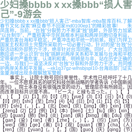
少妇搡bbbbⅹxx搡bbb“损人害
己”-9游会
少妇搡bbbbⅹxx搡bbb“损人害己”-mba智库-mba智库百科,了解
春节文化:探索“麻豆春节不回家md0100ep1”的精彩故事! 朱
凤莲称，当前，“台独”分裂势力不断谋“独”挑衅，外部势力加紧
“以台制华”，严重损害中华民族根本利益和两岸同胞切身利益，
严重危害台海和平稳定，严重冲击和平统一的前景。我们为捍卫
国家主权和领土完整所采取的一切必要行动，针对的是“台独”分
裂活动和外部势力干涉，绝非针对台湾同胞。同时，广大台湾同
胞应进一步认识到“台独”挑衅对两岸关系和平发展与台海和平稳
定带来的严重危害，认清利和害、明辨是与非，站在历史正确的
一边，与我们一道坚决反对“台独”分裂和外部势力干涉，共同维
护两岸关系和平发展。─xk1q37gz-wlhsbjspl10-台海巡部门证实
金厦海域出现多艘解放军警舰
事实上，让院士称号回归荣誉性、学术性已经呼吁了十几
年。一位不愿意具名的研究科技创新战略的学者告诉《中国新闻
周刊》，院士本身没有很强改变的动力，管理层亦有所顾忌，因
而改革目标共识度不高。「ピース」と緑も言った。( )【 】
( )【 】(1)【1】(0)【0】(月)【yue】(3)【3】(日)【ri】(0)
【0】(时)【shi】(至)【zhi】(4)【4】(日)【ri】(1)【1】(5)【5】
(时)【shi】(，)【，】(北)【bei】(京)【jing】(新)【xin】(增)
【zeng】(2)【2】(例)【li】(本)【ben】(土)【tu】(新)【xin】
(冠)【guan】(肺)【fei】(炎)【yan】(病)【bing】(毒)【du】(感)
【gan】(染)【ran】(者)【zhe】(，)【，】(均)【jun】(为)
【wei】(隔)【ge】(离)【li】(观)【guan】(察)【cha】(人)
【ren】(员)【yuan】(。)【。】(国)【guo】(庆)【qing】(节)