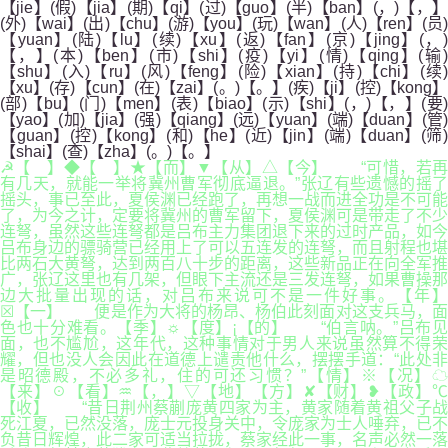
【jie】(假)【jia】(期)【qi】(过)【guo】(半)【ban】(，)【，】
(外)【wai】(出)【chu】(游)【you】(玩)【wan】(人)【ren】(员)
【yuan】(陆)【lu】(续)【xu】(返)【fan】(京)【jing】(，)
【，】(本)【ben】(市)【shi】(疫)【yi】(情)【qing】(输)
【shu】(入)【ru】(风)【feng】(险)【xian】(持)【chi】(续)
【xu】(存)【cun】(在)【zai】(。)【。】(疾)【ji】(控)【kong】
(部)【bu】(门)【men】(表)【biao】(示)【shi】(，)【，】(要)
【yao】(加)【jia】(强)【qiang】(远)【yuan】(端)【duan】(管)
【guan】(控)【kong】(和)【he】(近)【jin】(端)【duan】(筛)
【shai】(查)【zha】(。)【。】
☭【 】◆【 】★【而】▼【从】△【今】 “可惜，若再
有几天，就能一举将冀州曹军彻底逼退。”张辽有些遗憾的摇了
摇头，事已至此，夏侯渊已经跑了，再想一战而进全功是不可能
了，为今之计，定要将冀州的曹军留下，夏侯渊可是带走了不少
连弩，虽然这些连弩都是吕布主力集团退下来的过时产品，如今
吕布身边的骠骑营已经用上了可以五连发的连弩，而且射程也堪
比两石大黄弩，达到两百八十步的距离，这些新品正在向全军推
广，张辽这里也有几架，但眼下主流还是三发连弩，如果曹操那
边大批量出现的话，对吕布来说可不是一件好事。【年】
☒【一】 便是作为大将的杨昂、杨伯此刻面对这支兵马，面
色也十分难看。【季】☼【度】¡【的】 “伯言呐。”吕布见
面，也不尴尬，这年代，这种事情对于男人来说虽然算不得荣
耀，但也没人会因此在道德上谴责他什么，摆摆手道：“此处非
是昭德殿，不必多礼，住的可还习惯？”【情】※【况】☁
【来】☉【看】♒【，】▽【地】【方】✘【财】❥【政】℃
【收】 “昔日荆州蔡蒯庞黄四家为主，黄家随着黄祖父子战
死江夏，已然没落，庞士元投身关中，令庞家为士人唾弃，已不
负昔日辉煌，此二家可适当拉拢，蔡家经此一事，名声必然一落