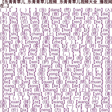
【乐青青草儿_乐青青草儿视频_乐青青草儿视频大全_播视网
在...】
。
( )【 】( )【 】(当)【dang】(然)【ran】(进)【jin】(入)
【ru】(后)【hou】(波)【bo】(音)【yin】(时)【shi】(代)【dai】
(不)【bu】(代)【dai】(表)【biao】(完)【wan】(全)【quan】
(不)【bu】(引)【yin】(进)【jin】(任)【ren】(何)【he】(波)
【bo】(音)【yin】(的)【de】(飞)【fei】(机)【ji】(，)【，】(波)
【bo】(音)【yin】(的)【de】(货)【huo】(机)【ji】(在)【zai】
(市)【shi】(场)【chang】(上)【shang】(依)【yi】(然)【ran】
(没)【mei】(有)【you】(强)【qiang】(力)【li】(的)【de】(竞)
【jing】(争)【zheng】(者)【zhe】(。)【。】(而)【er】(波)
【bo】(音)【yin】(客)【ke】(机)【ji】(也)【ye】(并)【bing】
(不)【bu】(代)【dai】(表)【biao】(会)【hui】(完)【wan】(全)
【quan】(不)【bu】(买)【mai】(，)【，】(不)【bu】(然)
【ran】(现)【xian】(有)【you】(的)【de】(机)【ji】(组)【zu】
(与)【yu】(维)【wei】(护)【hu】(维)【wei】(修)【xiu】(体)
【ti】(系)【xi】(将)【jiang】(成)【cheng】(为)【wei】(沉)
【chen】(没)【mei】(成)【cheng】(本)【ben】(。)【。】(更)
【geng】(不)【bu】(用)【yong】(说)【shuo】(如)【ru】(果)
【guo】(完)【wan】(全)【quan】(不)【bu】(买)【mai】(波)
【bo】(音)【yin】(全)【quan】(面)【mian】(转)【zhuan】(向)
【xiang】(空)【kong】(客)【ke】(的)【de】(话)【hua】(会)
【hui】(在)【zai】(商)【shang】(业)【ye】(上)【shang】(产)
【chan】(生)【sheng】(不)【bu】(利)【li】(因)【yin】(素)
【su】(，)【，】(而)【er】(多)【duo】(一)【yi】(个)【ge】
(选)【xuan】(择)【ze】(往)【wang】(往)【wang】(代)【dai】
(表)【biao】(着)【zhe】(多)【duo】(一)【yi】(份)【fen】(议)
【yi】(价)【jia】(能)【neng】(力)【li】(。)【。】(但)【dan】