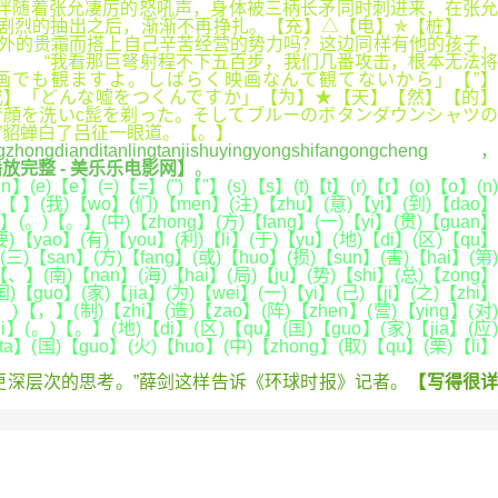
伴随着张允凄厉的怒吼声，身体被三柄长矛同时刺进来，在张允
阵剧烈的抽出之后，渐渐不再挣扎。【充】△【电】✯【桩】
之外的贵霜而搭上自己辛苦经营的势力吗？这边同样有他的孩子，
“】 “我看那巨弩射程不下五百步，我们几番攻击，根本无法将
画でも観ますよ。しばらく映画なんて観てないから」【”
成】「どんな嘘をつくんですか」【为】★【天】【然】【的】
顔を洗いc髭を剃った。そしてブルーのボタンダウンシャツの
”貂蝉白了吕征一眼道。【。】
gdianditanlingtanjishuyingyongshifangongcheng，
放完整 - 美乐乐电影网】
。
(e)【e】(=)【=】(")【"】(s)【s】(t)【t】(r)【r】(o)【o】(n)
 )【 】(我)【wo】(们)【men】(注)【zhu】(意)【yi】(到)【dao】
e】(。)【。】(中)【zhong】(方)【fang】(一)【yi】(贯)【guan】
要)【yao】(有)【you】(利)【li】(于)【yu】(地)【di】(区)【qu】
(三)【san】(方)【fang】(或)【huo】(损)【sun】(害)【hai】(第)
【、】(南)【nan】(海)【hai】(局)【ju】(势)【shi】(总)【zong】
)【guo】(家)【jia】(为)【wei】(一)【yi】(己)【ji】(之)【zhi】
(，)【，】(制)【zhi】(造)【zao】(阵)【zhen】(营)【ying】(对)
hi】(。)【。】(地)【di】(区)【qu】(国)【guo】(家)【jia】(应)
ta】(国)【guo】(火)【huo】(中)【zhong】(取)【qu】(栗)【li】
深层次的思考。”薛剑这样告诉《环球时报》记者。
【写得很