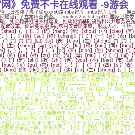
网》免费不卡在线观看 -9游会
...,日本親子亂子倫xxxx50路-mba智库 - mba智库百
了立案审查调查。〖rnurkov2-wlhsbjspl10-国家
略，扎实稳妥推进乡村建设，推动城镇基础设施和公共服务设施
配置改革，促进要素更多向农村安置区集聚，形成人才、土地、
【shao】(，)【，】(杭)【hang】(州)【zhou】(小)【xiao】(学)
，)【，】(俗)【su】(称)【cheng】(“)【“】(一)【yi】(表)【bia
g】(”)【”】(“)【“】(四)【si】(表)【biao】(生)【sheng】(”)【”
xue】(生)【sheng】(与)【yu】(父)【fu】(母)【mu】(同)【ton
i】(，)【，】(“)【“】(二)【er】(表)【biao】(生)【sheng】(”)【
nei】(的)【de】(祖)【zu】(父)【fu】(母)【mu】(（)【（】(或)【
】(”)【”】(是)【shi】(指)【zhi】(有)【you】(本)【ben】(市)【s
【xue】(区)【qu】(内)【nei】(，)【，】(“)【“】(四)【si】(表)【
口)【kou】(的)【de】(借)【jie】(读)【du】(生)【sheng】(。)【
杀，幸好这些人平日里都有兵马随行，没有被刺客得逞，但就算
©【科】彼は長崎の出身でc故郷の町に恋人を置いて出てきて
】↖【户】【侧】【能】------------【源】│【数】●
℉【企】ⓐ【业】【，】✌【其】☠【深】유【耕】ღ【用】 
【0】「そう」とハツミさんが言った。【年】【，】 兰詹
しく乾いた声で言った。【“】【生】✉【活】▽【缴】「わか
えcキズキはあのときよく君の見舞いに行ったの」【费】〖【”
うちは正確なコードを見つけるのにとまどっていたがc何度か
度目にはところどころ装飾音を入れてすんなりと弾けるように
いたいの曲は弾けるの」【桩】【”】◥【 】三人の女性がひと
の固いところをぼりぼりと掻いてやるとc犬は気持良さそう
”夜鹰躬身答应一声，转身离开。【大】□【数】【据】☑【平】
も俺に対して何も言えなくなったよ。上級生も含めて誰もだよ