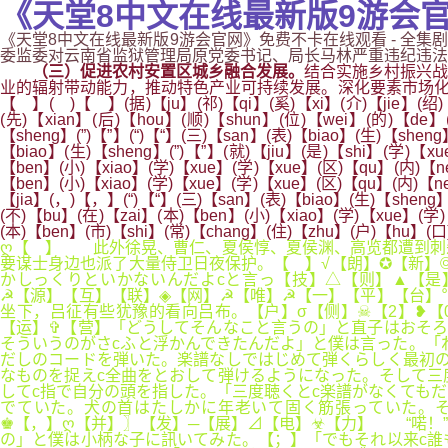
《天堂8中文在线最新版9游会官
《天堂8中文在线最新版9游会官网》免费不卡在线观看 - 全集剧情
委监委对云南省监狱管理局原党委书记、局长马林严重违纪违法问题进行
（三）促进农村安置区城乡融合发展。
结合实施乡村振兴战
业的辐射带动能力，推动特色产业可持续发展。深化要素市场化
【 】( )【 】(据)【ju】(祁)【qi】(奚)【xi】(介)【jie】(绍)
(先)【xian】(后)【hou】(顺)【shun】(位)【wei】(的)【de】(
【sheng】(”)【”】(“)【“】(三)【san】(表)【biao】(生)【shen
【biao】(生)【sheng】(”)【”】(就)【jiu】(是)【shi】(学)【
【ben】(小)【xiao】(学)【xue】(学)【xue】(区)【qu】(内)【ne
【ben】(小)【xiao】(学)【xue】(学)【xue】(区)【qu】(内)【
【jia】(，)【，】(“)【“】(三)【san】(表)【biao】(生)【sheng
(不)【bu】(在)【zai】(本)【ben】(小)【xiao】(学)【xue】(学)
(本)【ben】(市)【shi】(常)【chang】(住)【zhu】(户)【hu】(
ღ【 】 此外徐晃、曹仁、夏侯惇、夏侯渊、高览都遭到刺
要谋士身边也派了大量侍卫日夜保护。【 】√【朗】✪【新】
かしっくりといかないんだよcと言っ【技】△【则】▲【是】【用
☭【源】【互】【联】◈【网】☭【唯】☭【一】【平】【台】
坐下，吕征有些犹豫的看向吕布。【户】σ【侧】☠【2】❥
【运】✞【营】「どうしてそんなこと言うの」と直子はおそろ
そういうのがさcふと浮かんできたんだよ」と僕は言った。「ね
だしのコードを弾いた。楽譜なしではじめて弾くらしく最初の
なものを捉えc全曲をとおして弾けるようになった。そして三
してc指で自分の頭を指した。「三度聴くとc楽譜がなくてもだ
でていた。犬の首はたしかに年老いて固く筋張っていた。そ
♚【，】ღ【并】〗【发】─【展】⊿【电】☣【力】 “喏！
の」と僕は小柄な子に訊いてみた。【；】「でもそれ以来c誰