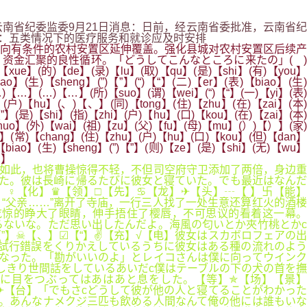
科 据云南省纪委监委9月21日消息：日前，经云南省委批准，云南省纪
卫健委：五类情况下的医疗服务和就诊应及时安排
向有条件的农村安置区延伸覆盖。强化县城对农村安置区后续产
资金汇聚的良性循环。「どうしてこんなところに来たの」( )
【xue】(的)【de】(录)【lu】(取)【qu】(是)【shi】(有)【you】
o】(生)【sheng】(”)【”】(“)【“】(二)【er】(表)【biao】(生)
】(…)【…】(…)【…】(所)【suo】(谓)【wei】(“)【“】(一)【yi】(表)
g】(户)【hu】(、)【、】(同)【tong】(住)【zhu】(在)【zai】(本)
”】(是)【shi】(指)【zhi】(户)【hu】(口)【kou】(在)【zai】(本)
huo】(外)【wai】(祖)【zu】(父)【fu】(母)【mu】(）)【）】(家)
hi】(常)【chang】(住)【zhu】(户)【hu】(口)【kou】(但)【dan】
biao】(生)【sheng】(”)【”】(则)【ze】(是)【shi】(无)【wu】
。】
如此，也将曹操惊得不轻，不但司空府守卫添加了两倍，身边重
いた。彼は長崎に帰るたびに彼女と寝ていた。でも最近はなんだ
【字】♀【化】♛【领】□【先】♋【龙】✈【头】┄【 】卐【能】
“父亲……”离开了寺庙，一行三人找了一处生意还算红火的酒楼
吃惊的睁大了眼睛，伸手捂住了樱唇，不可思议的看着这一幕。
らないな。ただ思い出したんだよ。海風の匂いとか夾竹桃とかc
】☠【、】☑【“】✌【充】√【电】彼女はスカボロフェアの出
試行錯誤をくりかえしているうちに彼女はある種の流れのよう
なった。「勘がいいのよ」とレイコさんは僕に向ってウインク
しきり世間話をしているあいだc僕はテーブルの下の犬の首を撫
に目をつぶってはあはあと息をした。【等】✯【场】【景】
✈【台】「でもさcどうして彼が他の人と寝てることがわかった
。あんなナメクジ三匹も飲める人間なんて俺の他には誰もいな