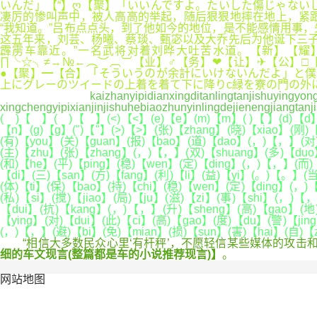
いんだ」【“】ღ【聚】「いいんですよ。たいした傷じゃない
凄厉的惨叫声中，被人高高的举起，随后狠狠地摔在地上，紧
“我知道。”吕布点点头，到了他如今的地位，是不能感情用事
这五年来，刘芸、杨曦、蔡琰、甄宓以及大乔先后为他诞下三子
霹雳车靠近。”一名武将对着刘晔大吐苦水道。【新】【耀
∏╰☆╮≠→№←︵︶︹︺【业】♂【务】❤【让】✈【公】
●【聚】━【合】「そういうのが余計にいけないんだよ」と僕
上にグレーのツイードの上着を着て下に降りc緑を寮の門の外
kaizhanyipidianxingditanlingtanjishuyingyongsh
xingchengyipixianjinjishuhebiaozhunyinlingdejienengjiangtan
( )【 】( )【 】(<)【<】(e)【e】(m)【m】( )【 】(d)【d】(a)
【n】(g)【g】(")【"】(>)【>】(张)【zhang】(晓)【xiao】(刚)
(有)【you】(关)【guan】(报)【bao】(道)【dao】(，)【，】(对)
(主)【zhu】(张)【zhang】(，)【，】(双)【shuang】(多)【duo
(和)【he】(平)【ping】(稳)【wen】(定)【ding】(，)【，】(而)【
【di】(三)【san】(方)【fang】(利)【li】(益)【yi】(。)【。】(
(体)【ti】(保)【bao】(持)【chi】(稳)【wen】(定)【ding】(，)
(私)【si】(搅)【jiao】(局)【ju】(滋)【zi】(事)【shi】(，)【
【dui】(抗)【kang】(，)【，】(升)【sheng】(高)【gao】(地)
【ying】(对)【dui】(此)【ci】(高)【gao】(度)【du】(警)【ji
(，)【，】(避)【bi】(免)【mian】(损)【sun】(害)【hai】(自)【
“相信大多数民众心里‘有杆秤’，不愿轻信某些媒体的攻击和
细的车文现言(整篇都是车的小说推荐现言)】
。
网站地图