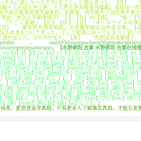
しcそれに楽しかったですcすごく」と僕は言った。【合】 
跟着十几名战士冲上来，十几把长矛对着张允猛戳，身体在一
，先不说兰詹说的是不是真的，就算是，他可能为了远在数千里
两女，他怎么可能舍得下？【”】【包】✍【括】 “报~”【
】「すごく素敵」【光】【伏】【云】「オールナイトの映
□【司】 曹军的号角声响起，大批曹军朝这边冲杀过来。【
はため息をついて言った。そして部屋に戻ってなるべく急いで
に連れ出した。冷や汗が出た。【商】 “先回去将衣服替了。
ifan，dao2030nianjiancheng50gebutongleixingzhon
jishuzonghejiejuefangan。
【水野朝阳 合集 水野朝阳 合集在线播
【a】(t)【t】(a)【a】(-)【-】(s)【s】(c)【c】(e)【e】(n)【n】
【gang】(：)【：】(<)【<】(/)【/】(e)【e】(m)【m】(>)【>】(
【dui】(此)【ci】(高)【gao】(度)【du】(关)【guan】(切)【qi
】(边)【bian】(安)【an】(全)【quan】(合)【he】(作)【zuo】(
er】(不)【bu】(应)【ying】(针)【zhen】(对)【dui】(第)【di】
当)【dang】(前)【qian】(，)【，】(东)【dong】(海)【hai】(、)
【，】(但)【dan】(个)【ge】(别)【bie】(域)【yu】(外)【wai】(国
，】(搞)【gao】(军)【jun】(事)【shi】(挑)【tiao】(衅)【xin】
【di】(区)【qu】(紧)【jin】(张)【zhang】(局)【ju】(势)【s
ng】(惕)【ti】(，)【，】(不)【bu】(要)【yao】(为)【wei】(他)【
zi】(身)【shen】(利)【li】(益)【yi】(。)【。】
抹黑，更愿意追寻真相，只有更多人了解事实真相，才能引发更