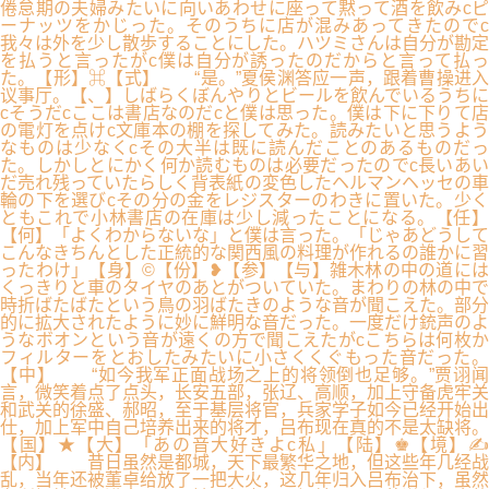
倦怠期の夫婦みたいに向いあわせに座って黙って酒を飲みcピ
ーナッツをかじった。そのうちに店が混みあってきたのでc
我々は外を少し散歩することにした。ハツミさんは自分が勘定
を払うと言ったがc僕は自分が誘ったのだからと言って払っ
た。【形】⌘【式】 “是。”夏侯渊答应一声，跟着曹操进入
议事厅。【、】しばらくぼんやりとビールを飲んでいるうちに
cそうだcここは書店なのだcと僕は思った。僕は下に下りて店
の電灯を点けc文庫本の棚を探してみた。読みたいと思うよう
なものは少なくcその大半は既に読んだことのあるものだっ
た。しかしとにかく何か読むものは必要だったのでc長いあい
だ売れ残っていたらしく背表紙の変色したヘルマンヘッセの車
輪の下を選びcその分の金をレジスターのわきに置いた。少く
ともこれで小林書店の在庫は少し減ったことになる。【任】
【何】「よくわからないな」と僕は言った。「じゃあどうして
こんなきちんとした正統的な関西風の料理が作れるの誰かに習
ったわけ」【身】©【份】❥【参】【与】雑木林の中の道には
くっきりと車のタイヤのあとがついていた。まわりの林の中で
時折ばたばたという鳥の羽ばたきのような音が聞こえた。部分
的に拡大されたように妙に鮮明な音だった。一度だけ銃声のよ
うなボオンという音が遠くの方で聞こえたがcこちらは何枚か
フィルターをとおしたみたいに小さくくぐもった音だった。
【中】 “如今我军正面战场之上的将领倒也足够。”贾诩闻
言，微笑着点了点头，长安五部，张辽、高顺，加上守备虎牢关
和武关的徐盛、郝昭，至于基层将官，兵家学子如今已经开始出
仕，加上军中自己培养出来的将才，吕布现在真的不是太缺将。
【国】★【大】「あの音大好きよc私」【陆】♚【境】✍
【内】 昔日虽然是都城，天下最繁华之地，但这些年几经战
乱，当年还被董卓给放了一把大火，这几年归入吕布治下，虽然