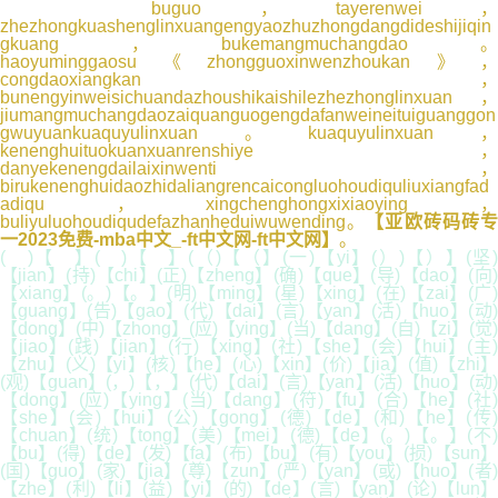
buguo，tayerenwei，
zhezhongkuashenglinxuangengyaozhuzhongdangdideshijiqin
gkuang，bukemangmuchangdao。
haoyuminggaosu《zhongguoxinwenzhoukan》，
congdaoxiangkan，
bunengyinweisichuandazhoushikaishilezhezhonglinxuan，
jiumangmuchangdaozaiquanguogengdafanweineituiguanggon
gwuyuankuaquyulinxuan。kuaquyulinxuan，
kenenghuituokuanxuanrenshiye，
danyekenengdailaixinwenti，
birukenenghuidaozhidaliangrencaicongluohoudiquliuxiangfad
adiqu，xingchenghongxixiaoying，
buliyuluohoudiqudefazhanheduiwuwending。
【亚欧砖码砖专
一2023免费-mba中文_-ft中文网-ft中文网】
。
( )【 】( )【 】(（)【（】(一)【yi】(）)【）】(坚)
【jian】(持)【chi】(正)【zheng】(确)【que】(导)【dao】(向)
【xiang】(。)【。】(明)【ming】(星)【xing】(在)【zai】(广)
【guang】(告)【gao】(代)【dai】(言)【yan】(活)【huo】(动)
【dong】(中)【zhong】(应)【ying】(当)【dang】(自)【zi】(觉)
【jiao】(践)【jian】(行)【xing】(社)【she】(会)【hui】(主)
【zhu】(义)【yi】(核)【he】(心)【xin】(价)【jia】(值)【zhi】
(观)【guan】(，)【，】(代)【dai】(言)【yan】(活)【huo】(动)
【dong】(应)【ying】(当)【dang】(符)【fu】(合)【he】(社)
【she】(会)【hui】(公)【gong】(德)【de】(和)【he】(传)
【chuan】(统)【tong】(美)【mei】(德)【de】(。)【。】(不)
【bu】(得)【de】(发)【fa】(布)【bu】(有)【you】(损)【sun】
(国)【guo】(家)【jia】(尊)【zun】(严)【yan】(或)【huo】(者)
【zhe】(利)【li】(益)【yi】(的)【de】(言)【yan】(论)【lun】