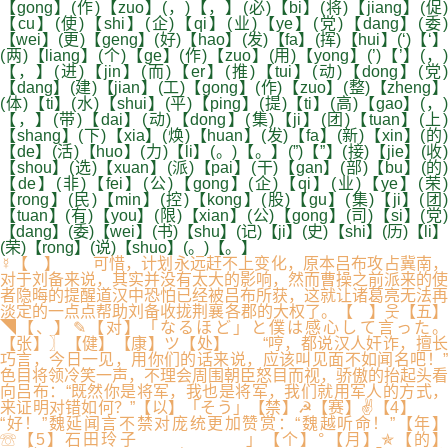
【gong】(作)【zuo】(，)【，】(必)【bi】(将)【jiang】(促)
【cu】(使)【shi】(企)【qi】(业)【ye】(党)【dang】(委)
【wei】(更)【geng】(好)【hao】(发)【fa】(挥)【hui】(‘)【‘】
(两)【liang】(个)【ge】(作)【zuo】(用)【yong】(’)【’】(，)
【，】(进)【jin】(而)【er】(推)【tui】(动)【dong】(党)
【dang】(建)【jian】(工)【gong】(作)【zuo】(整)【zheng】
(体)【ti】(水)【shui】(平)【ping】(提)【ti】(高)【gao】(，)
【，】(带)【dai】(动)【dong】(集)【ji】(团)【tuan】(上)
【shang】(下)【xia】(焕)【huan】(发)【fa】(新)【xin】(的)
【de】(活)【huo】(力)【li】(。)【。】(”)【”】(接)【jie】(收)
【shou】(选)【xuan】(派)【pai】(干)【gan】(部)【bu】(的)
【de】(非)【fei】(公)【gong】(企)【qi】(业)【ye】(荣)
【rong】(民)【min】(控)【kong】(股)【gu】(集)【ji】(团)
【tuan】(有)【you】(限)【xian】(公)【gong】(司)【si】(党)
【dang】(委)【wei】(书)【shu】(记)【ji】(史)【shi】(历)【li】
(荣)【rong】(说)【shuo】(。)【。】
☿【 】 可惜，计划永远赶不上变化，原本吕布攻占冀南，
对于刘备来说，其实并没有太大的影响，然而曹操之前派来的使
者隐晦的提醒道汉中恐怕已经被吕布所获，这就让诸葛亮无法再
淡定的一点点帮助刘备收拢荆襄各郡的大权了。【 】웃【五】
◥【、】✎【对】「なるほど」と僕は感心して言った。
【张】〗【健】【康】ツ【处】 “哼，都说汉人奸诈，擅长
巧言，今日一见，用你们的话来说，应该叫见面不如闻名吧！”
色目将领冷笑一声，不理会周围朝臣怒目而视，骄傲的抬起头看
向吕布：“既然你是将军，我也是将军，我们就用军人的方式，
来证明对错如何？”【以】「そう」【禁】☭【赛】✌【4】
“好！”魏延闻言不禁对庞统更加赞赏：“魏越听命！”【年】
☏【5】石田玲子 」【个】°【月】✯【的】