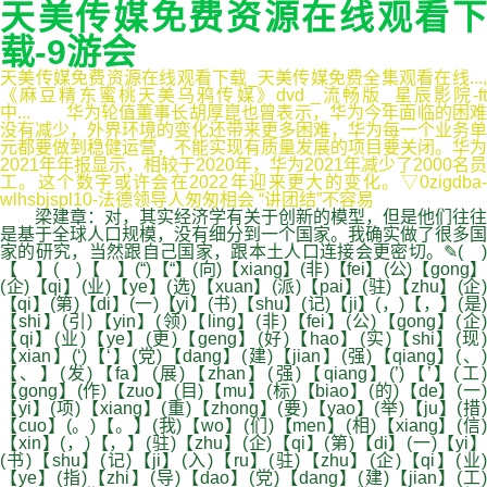
天美传媒免费资源在线观看下
载-9游会
天美传媒免费资源在线观看下载_天美传媒免费全集观看在线...,
《麻豆精东蜜桃天美乌鸦传媒》dvd _流畅版_星辰影院-ft
中... 华为轮值董事长胡厚崑也曾表示，华为今年面临的困难
没有减少，外界环境的变化还带来更多困难，华为每一个业务单
元都要做到稳健运营，不能实现有质量发展的项目要关闭。华为
2021年年报显示，相较于2020年，华为2021年减少了2000名员
工。这个数字或许会在2022年迎来更大的变化。▽0zigdba-
wlhsbjspl10-法德领导人匆匆相会 “讲团结”不容易
梁建章：对，其实经济学有关于创新的模型，但是他们往往
是基于全球人口规模，没有细分到一个国家。我确实做了很多国
家的研究，当然跟自己国家，跟本土人口连接会更密切。✎( )
【 】( )【 】(“)【“】(向)【xiang】(非)【fei】(公)【gong】
(企)【qi】(业)【ye】(选)【xuan】(派)【pai】(驻)【zhu】(企)
【qi】(第)【di】(一)【yi】(书)【shu】(记)【ji】(，)【，】(是)
【shi】(引)【yin】(领)【ling】(非)【fei】(公)【gong】(企)
【qi】(业)【ye】(更)【geng】(好)【hao】(实)【shi】(现)
【xian】(‘)【‘】(党)【dang】(建)【jian】(强)【qiang】(、)
【、】(发)【fa】(展)【zhan】(强)【qiang】(’)【’】(工)
【gong】(作)【zuo】(目)【mu】(标)【biao】(的)【de】(一)
【yi】(项)【xiang】(重)【zhong】(要)【yao】(举)【ju】(措)
【cuo】(。)【。】(我)【wo】(们)【men】(相)【xiang】(信)
【xin】(，)【，】(驻)【zhu】(企)【qi】(第)【di】(一)【yi】
(书)【shu】(记)【ji】(入)【ru】(驻)【zhu】(企)【qi】(业)
【ye】(指)【zhi】(导)【dao】(党)【dang】(建)【jian】(工)