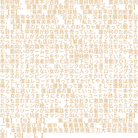
有所好转，也进来不少百姓，但也只是好转而已，莫说与如今的
长安相比，就算与昔日洛阳相比，也差了不止一点。【所】
☆【有】 “有啊，就像我的球技，如果没有平日里的积累，
是不可能有今天的成绩的。”吕征点点头，又有些不解的看向吕
布，这两件事情有关系吗？【台】「私たちって誰のことです
か」【球】店のとなりには大人のおもちゃ屋があってc眠そう
な目をした中年男が妙な性具を売っていた。誰が何のためにそ
んなものほしがるのか僕には見当もつかないようなものばかり
だったがcそれでも店はけっこう繁盛しているようだった。店
の斜め向い側の路地では酒を飲みすぎた学生が反吐を吐いてい
た。筋向いのゲームセンターでは近所の料理店のコックが現金
をかけたビンゴゲームをやって休憩時間をつぶしていた。どす
黒い顔をした浮浪者が閉った店の軒下にじっと身動きひとつせ
ずにうずくまっていた。淡いピンクの口紅を塗ったどうみても
中学生としか見えない女の子が店に入ってきてローリングスト
ーンズのジャンピンジャックフラッシェをかけてくれないかと
言った。僕はレコードを持って来てかけてやるとc彼女は指を
鳴らしてリズムをとりc腰を振って踊った。そして煙草はない
かと僕に訊いた。僕は店長の置いていったラークを一本やっ
た。女の子はうまそうにそれを吸いcレコードが終るとありが
とうも言わずに出ていった。十五分おきに救急車だかパトカー
だかのサイレンが聴こえた。みんな同じくらい酔払った三人連
れのサラリーマンが公衆電話をかけている髪の長いきれいな女
の子に向って何度もオマンコと叫んで笑いあっていた。【赛】
【事】↑【与】【活】 第二天清晨，邺城的北门悄然打开，
一身尘土的张辽进了城中，看着裴易笑道：“若非对先生有信
心，本将军都要怀疑裴先生是否想将我三万大军给活埋在这
里！”【动】☁【。】