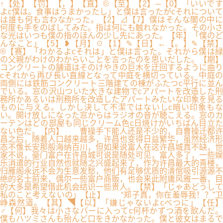
↑【处】【罚】【，】【直】©【至】【2】─【0】「いいです
よc僕は。食事はうまかったし」と僕は言ったがcそれについて
は誰も何も言わなかった。【2】⊿【7】僕はそんな闇の中に
何度も手をのばしてみた。指は何にも触れなかった。その小さ
な光はいつも僕の指のほんの少し先にあった。【年】「僕のど
んなこと」【5】❥【月】☉【1】✎【日】←【。】✎【禁】
®【赛】「わかるよcそれは」と僕は言った。それから僕は緑
の父親がわけのわからいことを言ったのを思いだした。【期】
コンクリートの舗道はそのけやきの巨木を迂回するように曲り
cそれから再び長い直線となって中庭を横切っている。中庭の
両側には鉄筋コンクリート三階建ての棟がふたつc平行に並ん
でいる。窓の沢山ついた大きな建物でcアパートを改造した刑
務所かあるいは刑務所を改造したアパートみたいな印象を見る
ものに与える。しかし決して不潔ではないしc暗い印象もな
い。開け放しになった窓からはラジオの音が聴こえる。窓のカ
ーテンはどの部屋も同じクリーム色c日焼けがいちばん目立た
ない色だ。【内】 曹操手下能人还是不少的，自曹操迁都许
昌之后，随着人口越来越多，许昌也变得日益繁华，虽然经济形
态不像长安那般海纳百川，但如果说富人在这许昌城真不缺，世
家不说，豪门富户在许昌城可说是随处可见，富人多了，一些娱
乐消遣的行业自然也就随之兴盛起来了，作为许昌最大的青楼，
归雁阁永远不会为生意发愁，他们有足够优质的清倌吸引源源不
绝的名士前来，偶尔一些富户商贩，也会来此附庸风雅一番，目
的大多是希望借此机会结识一些贵人。【禁】「じゃあどうして
私のこと考えないの」【止】 “郑子真，你在羞辱我！？”卫
峥森然道。【其】◥【以】「嫌じゃないよcべつに」【任】
♂【何】我々は小さなバーに入ってc何杯かずつ酒を飲んだ。
僕もハツミさんも殆んど口をきかなかった。僕と彼女はまるで