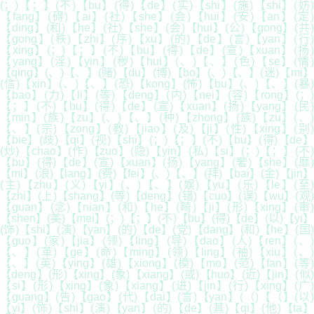
(；)【；】(不)【bu】(得)【de】(实)【shi】(施)【shi】(妨)
【fang】(碍)【ai】(社)【she】(会)【hui】(安)【an】(定)
【ding】(和)【he】(社)【she】(会)【hui】(公)【gong】(共)
【gong】(秩)【zhi】(序)【xu】(的)【de】(言)【yan】(行)
【xing】(；)【；】(不)【bu】(得)【de】(宣)【xuan】(扬)
【yang】(淫)【yin】(秽)【hui】(、)【、】(色)【se】(情)
【qing】(、)【、】(赌)【du】(博)【bo】(、)【、】(迷)【mi】
(信)【xin】(、)【、】(恐)【kong】(怖)【bu】(、)【、】(暴)
【bao】(力)【li】(等)【deng】(内)【nei】(容)【rong】(；)
【；】(不)【bu】(得)【de】(宣)【xuan】(扬)【yang】(民)
【min】(族)【zu】(、)【、】(种)【zhong】(族)【zu】(、)
【、】(宗)【zong】(教)【jiao】(及)【ji】(性)【xing】(别)
【bie】(歧)【qi】(视)【shi】(；)【；】(不)【bu】(得)【de】
(炒)【chao】(作)【zuo】(隐)【yin】(私)【si】(；)【；】(不)
【bu】(得)【de】(宣)【xuan】(扬)【yang】(奢)【she】(靡)
【mi】(浪)【lang】(费)【fei】(、)【、】(拜)【bai】(金)【jin】
(主)【zhu】(义)【yi】(、)【、】(娱)【yu】(乐)【le】(至)
【zhi】(上)【shang】(等)【deng】(错)【cuo】(误)【wu】(观)
【guan】(念)【nian】(和)【he】(畸)【ji】(形)【xing】(审)
【shen】(美)【mei】(；)【；】(不)【bu】(得)【de】(以)【yi】
(饰)【shi】(演)【yan】(的)【de】(党)【dang】(和)【he】(国)
【guo】(家)【jia】(领)【ling】(导)【dao】(人)【ren】(、)
【、】(革)【ge】(命)【ming】(领)【ling】(袖)【xiu】(、)
【、】(英)【ying】(雄)【xiong】(模)【mo】(范)【fan】(等)
【deng】(形)【xing】(象)【xiang】(或)【huo】(近)【jin】(似)
【si】(形)【xing】(象)【xiang】(进)【jin】(行)【xing】(广)
【guang】(告)【gao】(代)【dai】(言)【yan】(（)【（】(以)
【yi】(饰)【shi】(演)【yan】(的)【de】(其)【qi】(他)【ta】