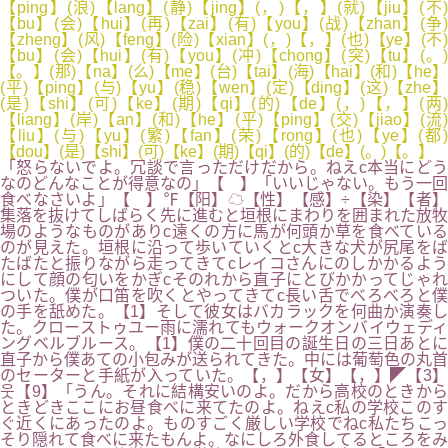
【ping】(浪)【lang】(静)【jing】(，)【，】(就)【jiu】(不)
【bu】(会)【hui】(再)【zai】(有)【you】(战)【zhan】(争)
【zheng】(风)【feng】(险)【xian】(，)【，】(也)【ye】(不)
【bu】(会)【hui】(有)【you】(冲)【chong】(突)【tu】(。)
【。】(那)【na】(么)【me】(台)【tai】(海)【hai】(和)【he】
(平)【ping】(与)【yu】(稳)【wen】(定)【ding】(这)【zhe】
(是)【shi】(可)【ke】(期)【qi】(的)【de】(，)【，】(两)
【liang】(岸)【an】(和)【he】(平)【ping】(交)【jiao】(流)
【liu】(与)【yu】(繁)【fan】(荣)【rong】(也)【ye】(都)
【dou】(是)【shi】(可)【ke】(期)【qi】(的)【de】(。)【。】
「怒らないでよ。冗談で言っただけだから。ねえc本当にどう
なのどんなことが得意なの」【 】「いいじゃない。もう一回
食べなさいよ」【 】℉【阳】☁【性】【感】÷【染】【者】
集落を抜けてしばらく先に進むと垣根にまわりを囲まれた放牧
場のようなものがありc遠くの方に馬が何頭か草を食べている
のが見えた。垣根に沿って歩いていくとc大きな犬が尻尾をば
たばたと振りながら走ってきてcレイコさんにのしかかるよう
にして顔の匂いをかぎcそのれから直子にとびかかってじゃれ
ついた。僕が口笛を吹くとやってきてc長い舌でべろべろと僕
の手を舐めた。【1】そして彼女はバカラックを何曲か演奏し
た。クローストゥユー雨に濡れてもウォークオンバイウェディ
ングベルブルース。【1】僕の二十回目の誕生日の三日あとに
直子から僕あての小包みが送られてきた。中には葡萄色の丸首
のセーターと手紙が入っていた。【，】【女】【，】◤【3】
웃【9】「うん。それに結構安いのよ。だから高校のときから
ときどきここにお昼食べに来てたのよ。ねえc私の学校このす
ぐ近くにあったのよ。ものすごく厳しい学校でねc私たちこっ
そり隠れて食べに来たもんよ。なにしろ外食してるところをみ