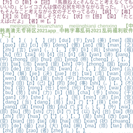
【为】⊙【新】✈【冠】「馬鹿ねえcそんなこと考えなくても
いいの」とレイコさんは僕のお尻を叩きながら言った。「いつ
もそんなこと考えながら女の子とやってるの」【病】▽【毒】
【无】☒【症】「楽しそうだな」【状】☏【感】【染】「たと
えばcだよ」【者】✉【。】
meijingjizhe lixuanzhang meijingbianji chenxing
【
韩高清无专砖区2021app_中韩字幕乱码2021乱码福利软件
下...】
。
( )【 】( )【 】(对)【dui】(于)【yu】(美)【mei】(国)
【guo】(此)【ci】(等)【deng】(傲)【ao】(慢)【man】(之)
【zhi】(言)【yan】(，)【，】(李)【li】(尚)【shang】(福)
【fu】(在)【zai】(4)【4】(日)【ri】(演)【yan】(讲)【jiang】
(中)【zhong】(回)【hui】(应)【ying】(称)【cheng】(，)【，】
(台)【tai】(湾)【wan】(是)【shi】(中)【zhong】(国)【guo】
(的)【de】(台)【tai】(湾)【wan】(，)【，】(怎)【zen】(么)
【me】(解)【jie】(决)【jue】(台)【tai】(湾)【wan】(问)
【wen】(题)【ti】(是)【shi】(中)【zhong】(国)【guo】(人)
【ren】(自)【zi】(己)【ji】(的)【de】(事)【shi】(，)【，】(不)
【bu】(容)【rong】(任)【ren】(何)【he】(外)【wai】(部)
【bu】(势)【shi】(力)【li】(插)【cha】(手)【shou】(干)
【gan】(涉)【she】(。)【。】(民)【min】(进)【jin】(党)
【dang】(当)【dang】(局)【ju】(“)【“】(挟)【xie】(洋)
【yang】(谋)【mou】(独)【du】(”)【”】(、)【、】(外)【wai】
(部)【bu】(势)【shi】(力)【li】(“)【“】(以)【yi】(台)【tai】(制)
【zhi】(华)【hua】(”)【”】(，)【，】(是)【shi】(改)【gai】
(变)【bian】(台)【tai】(海)【hai】(现)【xian】(状)【zhuang】
(的)【de】(最)【zui】(大)【da】(麻)【ma】(烦)【fan】(制)
【zhi】(造)【zao】(者)【zhe】(。)【。】