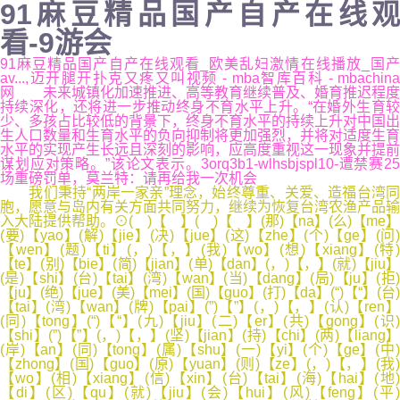
91麻豆精品国产自产在线观
看-9游会
91麻豆精品国产自产在线观看_欧美乱妇激情在线播放_国产
av...,迈开腿开扑克又疼又叫视频 - mba智库百科 - mbachina
网 未来城镇化加速推进、高等教育继续普及、婚育推迟程度
持续深化，还将进一步推动终身不育水平上升。“在婚外生育较
少、多孩占比较低的背景下，终身不育水平的持续上升对中国出
生人口数量和生育水平的负向抑制将更加强烈，并将对适度生育
水平的实现产生长远且深刻的影响，应高度重视这一现象并提前
谋划应对策略。”该论文表示。3orq3b1-wlhsbjspl10-遭禁赛25
场重磅罚单，莫兰特：请再给我一次机会
我们秉持“两岸一家亲”理念，始终尊重、关爱、造福台湾同
胞，愿意与岛内有关方面共同努力，继续为恢复台湾农渔产品输
入大陆提供帮助。⊙( )【 】( )【 】(那)【na】(么)【me】
(要)【yao】(解)【jie】(决)【jue】(这)【zhe】(个)【ge】(问)
【wen】(题)【ti】(，)【，】(我)【wo】(想)【xiang】(特)
【te】(别)【bie】(简)【jian】(单)【dan】(，)【，】(就)【jiu】
(是)【shi】(台)【tai】(湾)【wan】(当)【dang】(局)【ju】(拒)
【ju】(绝)【jue】(美)【mei】(国)【guo】(打)【da】(“)【“】(台)
【tai】(湾)【wan】(牌)【pai】(”)【”】(，)【，】(认)【ren】
(同)【tong】(“)【“】(九)【jiu】(二)【er】(共)【gong】(识)
【shi】(”)【”】(，)【，】(坚)【jian】(持)【chi】(两)【liang】
(岸)【an】(同)【tong】(属)【shu】(一)【yi】(个)【ge】(中)
【zhong】(国)【guo】(原)【yuan】(则)【ze】(，)【，】(我)
【wo】(相)【xiang】(信)【xin】(台)【tai】(海)【hai】(地)
【di】(区)【qu】(就)【jiu】(会)【hui】(风)【feng】(平)