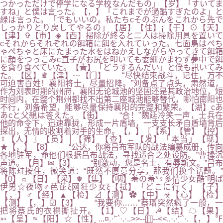
つかっただけで停学になる学校なんだもの」【岁】「すいてま
すね」と僕は言った。【，】「これまでが過酷すぎたのよ」と
緑は言った。「でもいいの。私たちcそのぶんをこれから先で
しっかりとり戻してやるの」【居】【住】¡【于】⊙【天】
【津】✞【市】◈【西】掃除が終ると二人は掃除用具を置いて
cそれからそれぞれの餌箱に餌を入れていった。七面鳥はぺち
ゃぺちゃと床にたまった水をはねかえしながらやってきて餌箱
に顔をつっこみc直子がお尻を叩いても委細かまわず夢中で餌
を貪り食べていた。【青】「どうするんだい」と僕も訊いてみ
た。【区】♛【津】┄【门】 “尽快结束战斗，记住，万不
可迫害百姓！襄阳将士，尽量招降。”刘备点了点头，肃然道，
作为刘表时期的州府，襄阳无论城池的坚固还是其政治地位，短
时间内，在整个荆州都找不出第二座城池能够替代，哪怕南阳也
不行，刘备希望，能够尽量保持襄阳的完整和繁荣。【湖】cあ
あcと父親は答えた。【街】 “合！”魏延冷笑一声，士兵在
他的命令下，迅速靠拢，形成一片盾墙，一支支长矛自盾墙背后
探出，无情的收割着对手的生命。【，】〖【系】【管】【控】
☿【人】〗【员】│【筛】【查】←【发】「本当」【现】
★【，】【8】 “公达，你将吕布军队的战法编纂成册，传向
各地驻军，命他们根据吕布战法，寻找适合之处设防。”曹操沉
声道。【月】✉【3】 “别激动，您是名士，有辱斯文。”吕布
将陈珪按住，微笑道：“既然不愿意分享，那我们换个话题。”
【0】☼【日】【采】❅【集】【咽】羞の羞*♀多情少女酷ˇ明ぱ
伊男☆夜吻♂芭芘ξ网狂少女ξ【拭】「どこに行く」【子】
【，】♂【经】▲【检】⊿【测】✿【中】☣【心】【检】
【测】【，】☑【3】 “我要你……”蔡瑁突然疯了一般，一
把将蔡氏的衣襟撕扯开。【1】♡【日】☭【结】☁【果】
➳【呈】≈【阳】☆【性】...¤.·′ˉ`·.·..>>--[[]]--<<..·.·′ˉ`·.【，】℉