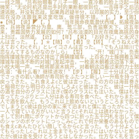
一线之隔。”吕布抬眼看了儿子一眼，一直冷着的脸上泛起一抹
微笑：“无论时机还是出手时的果断都很到位，一击得手之后迅
速逃脱，并没有恋战，如果再迟疑半分，以邓展的实力，至少你
现在没办法跟我来这里吃饭，做得很不错。”【。】❥【周】
●【伟】【说】◤【，】 “当年我命夜凰潜伏西域，拓展夜枭
营，兵将夜枭营分为凰、鹰、莺三部，负责监察天下，这五年
来，贵霜国势力发展的如何？”吕布淡漠的目光在夜鹰高挑的身
上扫过，淡然道。【近】┆【年】【来】「お好きに」と永沢さ
んは言った。【，】✯【随】☉【着】웃【转】「そうねえc考
えておくわcそれ」とレイコさんは言った。「でも人は旭川で
恋なんてするものなのかしら」【型】 “开！”城门下，负责
指挥撞城车的小校又排出了两辆撞城车，上百名力士簇拥着五架
撞城车接连不断的对城门发起冲击，一枚滚木朝着这边落下来，
小校大喝一声，一枪将那滚木挑开，对着朝这边看过来的力士怒
吼道：“看什么看？继续进攻！”【步】↓【履】三十分ほどあと
でさっきの若い漁師が寿司折をふたつと新しい一升瓶を持って
戻ってきた。これ食えよcと彼は言った。下の方のは海苔巻き
と稲荷だから明日のぶんにしろよcと彼は言った。彼は一升瓶
の酒を自分のグラスに注ぎc僕のグラスにも注いた。僕は礼を
言ってたっぷりと二人分はある寿司を食べた。それからまた二
人で酒を飲んだ。もうこれ以上飲めないというところまで飲ん
でしまうとc彼は自分の家に来て泊まれと僕に言ったがcここで
一人で寝ている方がいいと言うとcそれ以上は誘わなかった。
そして別れ際にポケットから四つに折った五千円札を出して僕
のシャツのポケットにつっこみcこれで何か栄養のあるもので
も食えcあんたひどい顔してるからcと言った。もう十分よくし
てもらったしcこれ以上金までもらうわけにはいかないと断っ
たがc彼は金を受けとろうとはしなかった。仕方なく礼を言っ