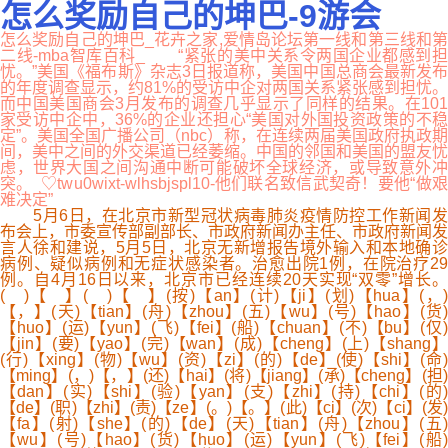
怎么奖励自己的坤巴-9游会
怎么奖励自己的坤巴_花卉之家,爱情岛论坛第一线和第三线和第
二线-mba智库百科_ “紧张的美中关系令两国企业都感到担
忧。”美国《福布斯》杂志3日报道称，美国中国总商会最新发布
的年度调查显示，约81%的受访中企对两国关系紧张感到担忧。
而中国美国商会3月发布的调查几乎显示了同样的结果。在101
家受访中企中，36%的企业还担心“美国对外国投资政策的不稳
定”。美国全国广播公司（nbc）称，在连续两届美国政府执政期
间，美中之间的外交渠道已经萎缩。中国的邻国和美国的盟友忧
虑，世界大国之间沟通中断可能破坏全球经济，或导致意外冲
突。 ♡twu0wixt-wlhsbjspl10-他们联名致信武契奇！要他“做艰
难决定”
5月6日，在北京市新型冠状病毒肺炎疫情防控工作新闻发
布会上，市委宣传部副部长、市政府新闻办主任、市政府新闻发
言人徐和建说，5月5日，北京无新增报告境外输入和本地确诊
病例、疑似病例和无症状感染者。治愈出院1例，在院治疗29
例。自4月16日以来，北京市已经连续20天实现“双零”增长。
( )【 】( )【 】(按)【an】(计)【ji】(划)【hua】(，)
【，】(天)【tian】(舟)【zhou】(五)【wu】(号)【hao】(货)
【huo】(运)【yun】(飞)【fei】(船)【chuan】(不)【bu】(仅)
【jin】(要)【yao】(完)【wan】(成)【cheng】(上)【shang】
(行)【xing】(物)【wu】(资)【zi】(的)【de】(使)【shi】(命)
【ming】(，)【，】(还)【hai】(将)【jiang】(承)【cheng】(担)
【dan】(实)【shi】(验)【yan】(支)【zhi】(持)【chi】(的)
【de】(职)【zhi】(责)【ze】(。)【。】(此)【ci】(次)【ci】(发)
【fa】(射)【she】(的)【de】(天)【tian】(舟)【zhou】(五)
【wu】(号)【hao】(货)【huo】(运)【yun】(飞)【fei】(船)