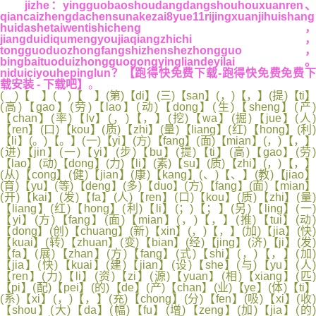
jizhe：yingguobaoshoudangdangshouhouxuanren
qiancaizhengdachensunakezai8yue11rijingxuanjihuishang
huidashetaiwentishicheng，
jiangduidiqumengyoujiaqiangzhichi，
tongguoduozhongfangshizhenshezhongguo，
bingbaituoduizhongguogongyingliandeyilai。
niduiciyouhepinglun？
【跑得快免费下载-跑得快免费免费
载安装 - 下载吧】
。
( )【 】( )【 】(第)【di】(三)【san】(，)【，】(提)【ti】
(高)【gao】(劳)【lao】(动)【dong】(生)【sheng】(产)
【chan】(率)【lv】(，)【，】(挖)【wa】(掘)【jue】(人)
【ren】(口)【kou】(质)【zhi】(量)【liang】(红)【hong】(利)
【li】(。)【。】(一)【yi】(方)【fang】(面)【mian】(，)【，】
(进)【jin】(一)【yi】(步)【bu】(提)【ti】(高)【gao】(劳)
【lao】(动)【dong】(力)【li】(素)【su】(质)【zhi】(，)【，】
(从)【cong】(健)【jian】(康)【kang】(、)【、】(教)【jiao】
(育)【yu】(等)【deng】(多)【duo】(方)【fang】(面)【mian】
(开)【kai】(发)【fa】(人)【ren】(口)【kou】(质)【zhi】(量)
【liang】(红)【hong】(利)【li】(；)【；】(另)【ling】(一)
【yi】(方)【fang】(面)【mian】(，)【，】(推)【tui】(动)
【dong】(创)【chuang】(新)【xin】(，)【，】(加)【jia】(快)
【kuai】(转)【zhuan】(变)【bian】(经)【jing】(济)【ji】(发)
【fa】(展)【zhan】(方)【fang】(式)【shi】(，)【，】(加)
【jia】(快)【kuai】(建)【jian】(设)【she】(与)【yu】(人)
【ren】(力)【li】(资)【zi】(源)【yuan】(相)【xiang】(匹)
【pi】(配)【pei】(的)【de】(产)【chan】(业)【ye】(体)【ti】
(系)【xi】(，)【，】(充)【chong】(分)【fen】(吸)【xi】(收)
【shou】(大)【da】(幅)【fu】(增)【zeng】(加)【jia】(的)