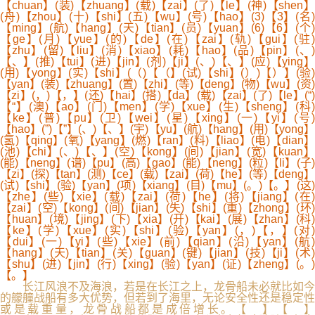
【chuan】(装)【zhuang】(载)【zai】(了)【le】(神)【shen】
(舟)【zhou】(十)【shi】(五)【wu】(号)【hao】(3)【3】(名)
【ming】(航)【hang】(天)【tian】(员)【yuan】(6)【6】(个)
【ge】(月)【yue】(的)【de】(在)【zai】(轨)【gui】(驻)
【zhu】(留)【liu】(消)【xiao】(耗)【hao】(品)【pin】(、)
【、】(推)【tui】(进)【jin】(剂)【ji】(、)【、】(应)【ying】
(用)【yong】(实)【shi】(（)【（】(试)【shi】(）)【）】(验)
【yan】(装)【zhuang】(置)【zhi】(等)【deng】(物)【wu】(资)
【zi】(，)【，】(还)【hai】(搭)【da】(载)【zai】(了)【le】(“)
【“】(澳)【ao】(门)【men】(学)【xue】(生)【sheng】(科)
【ke】(普)【pu】(卫)【wei】(星)【xing】(一)【yi】(号)
【hao】(”)【”】(、)【、】(宇)【yu】(航)【hang】(用)【yong】
(氢)【qing】(氧)【yang】(燃)【ran】(料)【liao】(电)【dian】
(池)【chi】(、)【、】(空)【kong】(间)【jian】(宽)【kuan】
(能)【neng】(谱)【pu】(高)【gao】(能)【neng】(粒)【li】(子)
【zi】(探)【tan】(测)【ce】(载)【zai】(荷)【he】(等)【deng】
(试)【shi】(验)【yan】(项)【xiang】(目)【mu】(。)【。】(这)
【zhe】(些)【xie】(载)【zai】(荷)【he】(将)【jiang】(在)
【zai】(空)【kong】(间)【jian】(失)【shi】(重)【zhong】(环)
【huan】(境)【jing】(下)【xia】(开)【kai】(展)【zhan】(科)
【ke】(学)【xue】(实)【shi】(验)【yan】(，)【，】(对)
【dui】(一)【yi】(些)【xie】(前)【qian】(沿)【yan】(航)
【hang】(天)【tian】(关)【guan】(键)【jian】(技)【ji】(术)
【shu】(进)【jin】(行)【xing】(验)【yan】(证)【zheng】(。)
【。】
长江风浪不及海浪，若是在长江之上，龙骨船未必就比如今
的艨艟战船有多大优势，但若到了海里，无论安全性还是稳定性
或是载重量，龙骨战船都是成倍增长。【 】【 】