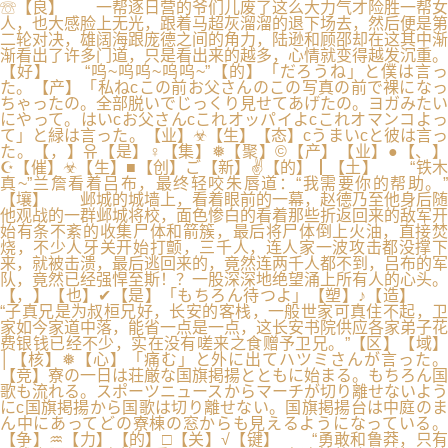
☏【良】 一帮逐日营的爷们儿废了这么大力气才险胜一帮女
人，也大感脸上无光，跟着马超灰溜溜的退下场去，然后便是第
二轮对决，雄阔海跟庞德之间的角力，陆逊和顾邵却在这其中渐
渐看出了许多门道，只是看出来的越多，心情就变得越发沉重。
【好】 “呜~呜呜~呜呜~”【的】「だろうね」と僕は言っ
た。【产】「私ねcこの前お父さんのこの写真の前で裸になっ
ちゃったの。全部脱いでじっくり見せてあげたの。ヨガみたい
にやって。はいcお父さんcこれオッパイよcこれオマンコよっ
て」と緑は言った。【业】☣【生】【态】cうまいcと彼は言っ
た。【，】유【是】♀【集】❅【聚】©【产】【业】●【、】
☪【催】☣【生】■【创】ご【新】✌【的】┃【土】 “铁木
真~”兰詹看着吕布，最终轻咬朱唇道：“我需要你的帮助。”
【壤】 邺城的城墙上，看着眼前的一幕，赵德乃至他身后随
他观战的一群邺城将校，面色惨白的看着那些折返回来的敌军开
始有条不紊的收集尸体和箭簇，最后将尸体倒上火油，直接焚
烧，不少人牙关开始打颤，三千人，连人家一波攻击都没撑下
来，就被击溃，最后逃回来的，竟然连两千人都不到，吕布的军
队，竟然已经强悍至斯！？一股深深地绝望涌上所有人的心头。
【，】【也】✔【是】「もちろん待つよ」【塑】♪【造】
“子真兄是为叔桓兄好，长安的客栈，一般世家可真住不起，卫
家如今家道中落，能省一点是一点，这长安书院供应各家弟子花
费银钱已经不少，实在没有嗟来之食赠予卫兄。”【区】【域】
│【核】❅【心】「痛む」と外に出てハツミさんが言った。
【竞】寮の一日は荘厳な国旗掲揚とともに始まる。もちろん国
歌も流れる。スポーツニュースからマーチが切り離せないよう
にc国旗掲揚から国歌は切り離せない。国旗掲揚台は中庭のま
ん中にあってどの寮棟の窓からも見えるようになっている。
【争】♒【力】【的】□【关】√【键】 “勇敢和鲁莽，只有