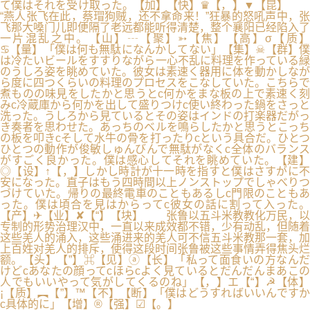
て僕はそれを受け取った。【加】【快】♛【，】▼【昆】
“燕人张飞在此，蔡瑁狗贼，还不拿命来！”狂暴的怒吼声中，张
飞那大嗓门儿即便隔了老远都能听得清楚，整个襄阳已经陷入了
一片混乱之中。【山】┄【聚】➳【焦】【高】σ【质】
♋【量】「僕は何も無駄になんかしてない」【集】☠【群】僕
は冷たいビールをすすりながら一心不乱に料理を作っている緑
のうしろ姿を眺めていた。彼女は素速く器用に体を動かしなが
ら度に四つくらいの料理のプロセスをこなしていた。こちらで
煮ものの味見をしたかと思うとc何かをまな板の上で素速く刻
みc冷蔵庫から何かを出して盛りつけc使い終わった鍋をさっと
洗った。うしろから見ているとその姿はインドの打楽器だがっ
き奏者を思わせた。あっちのベルを鳴らしたかと思うとこっち
の板を叩きcそして水牛の骨を打ったりcという具合だ。ひとつ
ひとつの動作が俊敏しゅんびんで無駄がなくc全体のバランス
がすごく良かった。僕は感心してそれを眺めていた。【建】
◎【设】↑【，】しかし時計が十一時を指すと僕はさすがに不
安になった。直子はもう四時間以上ノンストップでしゃべりつ
づけていた。帰りの最終電車のこともあるしc門限のこともあ
った。僕は頃合を見はからってc彼女の話に割って入った。
【产】✈【业】✘【“】【块】 张鲁以五斗米教教化万民，以
专制的形势治理汉中，一直以来成效都不错，少有动乱，但随着
这些羌人的涌入，这些涌进来的羌人可不信五斗米教那一套，加
上百姓对羌人的排斥，使得这段时间张鲁被这些事情弄得焦头烂
额。【头】【”】⌘【见】ⓐ【长】「私って面食いの方なんだ
けどcあなたの顔ってcほらcよく見ているとだんだんまあこの
人でもいいやって気がしてくるのね」【，】エ【“】☭【体】
¡【质】︻【”】™【不】【断】「僕はどうすればいいんですか
c具体的に」【增】®【强】☑【。】