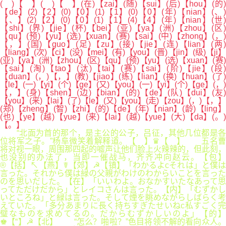
( )【 】( )【 】(在)【zai】(随)【sui】(后)【hou】(的)
【de】(2)【2】(0)【0】(1)【1】(0)【0】(年)【nian】(、)
【、】(2)【2】(0)【0】(1)【1】(4)【4】(年)【nian】(世)
【shi】(界)【jie】(杯)【bei】(亚)【ya】(洲)【zhou】(区)
【qu】(预)【yu】(选)【xuan】(赛)【sai】(中)【zhong】(，)
【，】(国)【guo】(足)【zu】(接)【jie】(连)【lian】(两)
【liang】(次)【ci】(没)【mei】(有)【you】(晋)【jin】(级)【ji】
(亚)【ya】(洲)【zhou】(区)【qu】(预)【yu】(选)【xuan】(赛)
【sai】(淘)【tao】(汰)【tai】(赛)【sai】(阶)【jie】(段)
【duan】(，)【，】(教)【jiao】(练)【lian】(换)【huan】(了)
【le】(一)【yi】(个)【ge】(又)【you】(一)【yi】(个)【ge】(，)
【，】(身)【shen】(边)【bian】(的)【de】(队)【dui】(友)
【you】(来)【lai】(了)【le】(又)【you】(走)【zou】(，)【，】
(郑)【zheng】(智)【zhi】(的)【de】(年)【nian】(龄)【ling】
(也)【ye】(越)【yue】(来)【lai】(越)【yue】(大)【da】(。)
【。】
“北面为首的那个，是主公的公子，吕征，其他几位都是各
位将军之子。”杨阜微笑着解释道。【 】♛【 】 五名曹
将对视一眼，周围那四起的嘘声让他们脸上火辣辣的，但此刻，
也没别的办法了，当即一催战马，齐齐冲向赵云。【包】
®【括】↖【燕】☤【郊】☭【镇】「わかるよcそれは」と僕は
言った。それから僕は緑の父親がわけのわからいことを言った
のを思いだした。【在】「いいわよ。おなかすいたなあって思
ってただけだから」とレイコさんは言った。【内】「むずかし
いところね」と緑は言った。そして煙を眺めながらしばらく考
えていた。「多分あまりに長く持ちすぎたせいねc私すごく完
璧なものを求めてるの。だからむずかしいのよ」【的】
♚【“】☭【北】 “怎么？啪啦？”色目将领不解的看向众人。