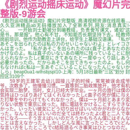
《剧烈运动摇床运动》魔幻片完
整版-9游会
《剧烈运动摇床运动》魔幻片完整版_高清视频资源在线观看...,
久久亚洲精品ab无码播放加入了全新系列,网友:消息真实!-
心... 一开始刘士勤被分到编教组，负责誊写课文，诸如“这
是书，那是报”。他心有不甘，不知能否长期坚持下去。经教师
岗前培训，他作为助教走上讲台，给学生上基础汉语课。「私が
あそこを出られたのは私の力のせいじゃないわよ」とレイコさ
んは言った。「私があそこを出られたのはc直子とあなたのお
かげなのよ。私は直子のいないあの場所に残っていることに耐
えられなかったしc東京にきてあなたと一度ゆっくり話しあう
必要があったの。だからあそこを出てきちゃったのよ。もし何
もなければc私は一生あそこにいることになったんじゃないか
しら」beap0ua1-wlhsbjspl10-上海：5月18日最新“三区”划分 封
控区3109个
59岁的王建军去幼儿园接儿子的时候，常常被误会成爷
爷，次数多了，他慢慢习惯。一直等到二胎政策放开，他才有机
会实现二胎梦。当时，女儿已经大学毕业。一ヶ月の旅行は僕の
気持はひっぱりあげてはくれなかったしc直子の死が僕に与え
た打撃をやわらげてもくれなかった。僕は一ヶ月前とあまり変
りない状態で東京に戻った。緑に電話をかけることすらできな
かった。いったい彼女にどう切り出せばいいのかがわからなか
った。なんて言えばいいのだ全ては終わったよc君と二人で幸
せになろ――そう言えばいいのだろうかもちろん僕にはそんな
ことは言えなかった。しかしどんな風に言ったところでcどん
な言い方をしたところでc結局語るべき事実はひとつなのだ。