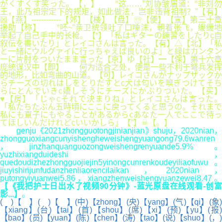
がくすくす笑った。【，】 “这……”刘协皱眉道：“非刘勿
王，此乃祖宗定下的规矩，如此做法，岂非违背祖制？”【有】
☒【燕】------------【郊】【楼】【盘】☏【便】【宣】第三十章
援助【称】 “呸~”亲卫统领吐了口唾沫，朝着张飞，缓缓地
举起了自己手中的长枪。【“】「私はギターの練習をしたりc自
叙伝を書いたり」とレイコさんは言った。【有】△【北】「私
と一緒にウルグァイに行っちゃえば良いのよ」と緑はカンタン
ーに片肘をついたまま言った【京】ゆ【社】━【保】第十六章
庞统谋汉中【即】 何为适合之处，便是一些不利于弩兵发挥
的地形，比如弯曲的山道。【可】レイコさんがナップザックか
らチーズの切れはしをとりだすとc犬は匂いを嗅ぎつけてそち
らにとんでいきc嬉しそうにチーズにかぶりついた。【买】
♥【房】「じゃcそれで決まりね」とレイコさんは言った。
「私たちたぶん五時頃にここに戻ってくると思うの。それまで
私にも直子にもやることがあるからcあなた一人でここで待っ
てほしいんだけれどcいいかしら」【”】☠【。】
genju《2021zhongguotongjinianjian》shuju，2020nian，
zhongguoxiangcunyishengheweishengyuangong79.6wanren
，jinzhanquanguozongweishengrenyuande5.9%。
yuzhixiangduideshi，
quedoudizhezhongguojiejin5yinongcunrenkoudeyiliaofuwu。
jiuyishirijunfudanzhenliaorencilaikan，2020nian，
putongyiyuanwei5.86，xiangzhenweishengyuanzewei8.47。
【《我把护士日出水了视频90分钟》-蓝光原盘在线观看-创富
影...】
。
( )【 】( )【 】(中)【zhong】(央)【yang】(气)【qi】(象)
【xiang】(台)【tai】(首)【shou】(席)【xi】(预)【yu】(报)
【bao】(员)【yuan】(陈)【chen】(涛)【tao】(说)【shuo】(，)