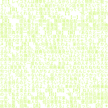
【三】レイコさんは煙草をふかしながらしばらく物思いに耽っ
ていた。「ねえcあなたc最初からひとつ話を聞きたいでしょ
う」【县】「これから顔を洗って髭を剃ってくるから十五分く
らい待ってくれる」と僕は言った。【”】 “吼~”臧霸绝望的
发出一声怒吼，目光一瞪，气绝身亡。【一】☑【直】【以】
【来】 扭头看了一眼杨任，魏延嘴角扯起一抹不屑的冷笑，
要知道，在长安治下任何一座要隘，哪怕是主将回城，都必须确
定身份，对接口号之后，才能进城，相比而言，这汉中军队的防
备意识真不是一般的差。【也】【是】【解】「あなたと二人で
海賊につかまって裸にされてc体を向いあわせにぴったりとか
さねあわせたまま紐でぐるぐる巻きにされちゃうの」【除】
☭【限】™【售】「私c何度も見たわよ。家の中にずかずか入
ってきて威張るの。何cこの帳簿おたくいい加減な商売やって
るねえ。これ本当に経費なの領収書見せなさいよc領収書cなん
てね。私たち隅の方にこそっといてcごはんどきになると特上
のお寿司の出前とるの。でもねcうちのお父さんは税金ごまか
したことなんて一度もないのよ。本当よ。あの人そういう人な
のよc昔気質で。それなのに税務署員ってねちねちねちねち文
句つけるのよね。収入がちょっと少なすぎるんじゃないのcこ
れって。冗談じゃないわよ。収入が少ないのはもうかってない
からでしょうが。そういうの聞いてると私悔しくってね。もっ
とお金持ちのところ行ってそういうのやんなさいよってどなり
つけたくなってくるのよ。ねえcもし革命が起ったら税務署員
の態度って変ると思う」【限】【购】↖【呼】ねえcどうした
のって私言ったわ。【声】【较】 “喏！”几名将领迅速答应
一声，有人上前，将蔡瑁的人头割下来，挑在枪上四处招降襄阳
守军，张飞则带着人马，但见哪里有士兵集合，便迅速冲上去将
敌军杀散，招降。【高】「ありうる」と僕は言った。【的】✈