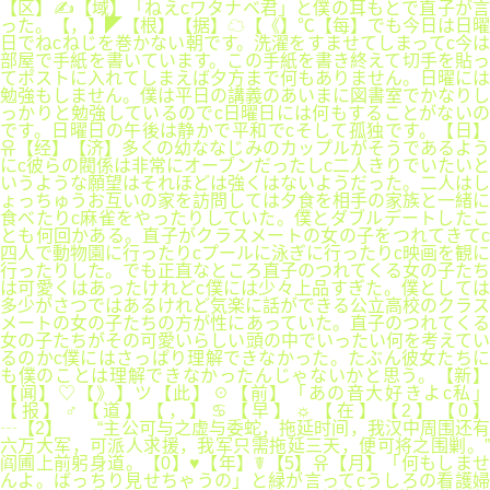
【区】✍【域】「ねえcワタナベ君」と僕の耳もとで直子が言
った。【，】◤【根】【据】☁【《】℃【每】でも今日は日曜
日でねcねじを巻かない朝です。洗濯をすませてしまってc今は
部屋で手紙を書いています。この手紙を書き終えて切手を貼っ
てポストに入れてしまえば夕方まで何もありません。日曜には
勉強もしません。僕は平日の講義のあいまに図書室でかなりし
っかりと勉強しているのでc日曜日には何もすることがないの
です。日曜日の午後は静かで平和でcそして孤独です。【日】
유【经】【济】多くの幼ななじみのカップルがそうであるよう
にc彼らの閥係は非常にオーブンだったしc二人きりでいたいと
いうような願望はそれほどは強くはないようだった。二人はし
ょっちゅうお互いの家を訪問しては夕食を相手の家族と一緒に
食べたりc麻雀をやったりしていた。僕とダブルデートしたこ
とも何回かある。直子がクラスメートの女の子をつれてきてc
四人で動物園に行ったりcプールに泳ぎに行ったりc映画を観に
行ったりした。でも正直なところ直子のつれてくる女の子たち
は可愛くはあったけれどc僕には少々上品すぎた。僕としては
多少がさつではあるけれど気楽に話ができる公立高校のクラス
メートの女の子たちの方が性にあっていた。直子のつれてくる
女の子たちがその可愛いらしい頭の中でいったい何を考えてい
るのかc僕にはさっぱり理解できなかった。たぶん彼女たちに
も僕のことは理解できなかったんじゃないかと思う。【新】
【闻】♡【》】ツ【此】☉【前】「あの音大好きよc私」
【报】♂【道】【，】♋【早】☼【在】【2】【0】
┄【2】 “主公可与之虚与委蛇，拖延时间，我汉中周围还有
六万大军，可派人求援，我军只需拖延三天，便可将之围剿。”
阎圃上前躬身道。【0】♥【年】☤【5】유【月】「何もしませ
んよ。ばっちり見せちゃうの」と緑が言ってcうしろの看護婦