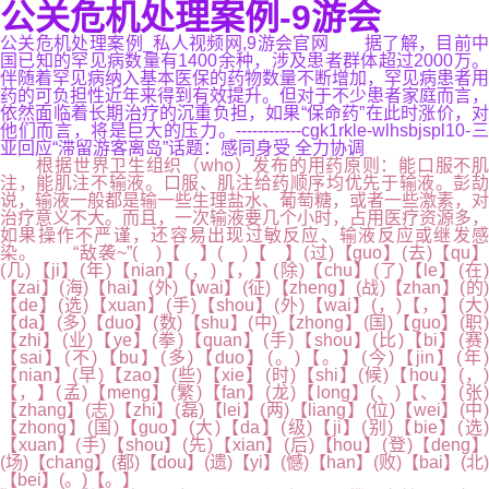
公关危机处理案例-9游会
公关危机处理案例_私人视频网,9游会官网 据了解，目前中
国已知的罕见病数量有1400余种，涉及患者群体超过2000万。
伴随着罕见病纳入基本医保的药物数量不断增加，罕见病患者用
药的可负担性近年来得到有效提升。但对于不少患者家庭而言，
依然面临着长期治疗的沉重负担，如果“保命药”在此时涨价，对
他们而言，将是巨大的压力。------------cgk1rkle-wlhsbjspl10-三
亚回应“滞留游客离岛”话题：感同身受 全力协调
根据世界卫生组织（who）发布的用药原则：能口服不肌
注，能肌注不输液。口服、肌注给药顺序均优先于输液。彭劼
说，输液一般都是输一些生理盐水、葡萄糖，或者一些激素，对
治疗意义不大。而且，一次输液要几个小时，占用医疗资源多，
如果操作不严谨，还容易出现过敏反应、输液反应或继发感
染。 “敌袭~”( )【 】( )【 】(过)【guo】(去)【qu】
(几)【ji】(年)【nian】(，)【，】(除)【chu】(了)【le】(在)
【zai】(海)【hai】(外)【wai】(征)【zheng】(战)【zhan】(的)
【de】(选)【xuan】(手)【shou】(外)【wai】(，)【，】(大)
【da】(多)【duo】(数)【shu】(中)【zhong】(国)【guo】(职)
【zhi】(业)【ye】(拳)【quan】(手)【shou】(比)【bi】(赛)
【sai】(不)【bu】(多)【duo】(。)【。】(今)【jin】(年
【nian】(早)【zao】(些)【xie】(时)【shi】(候)【hou】(，)
【，】(孟)【meng】(繁)【fan】(龙)【long】(、)【、】(张)
【zhang】(志)【zhi】(磊)【lei】(两)【liang】(位)【wei】(中)
【zhong】(国)【guo】(大)【da】(级)【ji】(别)【bie】(选)
【xuan】(手)【shou】(先)【xian】(后)【hou】(登)【deng】
(场)【chang】(都)【dou】(遗)【yi】(憾)【han】(败)【bai】(北)
【bei】(。)【。】