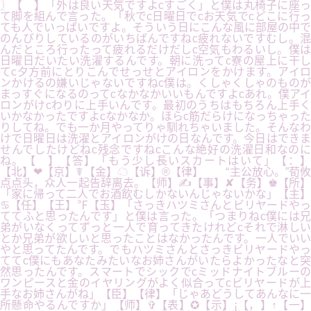
〗【 】「外は良い天気ですよcすごく」と僕は丸椅子に座っ
て脚を組んで言った。「秋でc日曜日でcお天気でcどこに行っ
ても人でいっばいですよ。そういう日にこんな風に部屋の中で
のんびりしているのがいちばんですねc疲れないですむし。混
んだところ行ったって疲れるだけだしc空気もわるいし。僕は
日曜日だいたい洗濯するんです。朝に洗ってc寮の屋上に干し
てc夕方前にとりこんでせっせとアイロンをかけます。アイロ
ンかけるの嫌いじゃないですねc僕は。くしゃくしゃのものが
まっすぐになるのってcなかなかいいもんですよcあれ。僕アイ
ロンがけcわりに上手いんです。最初のうちはもちろん上手く
いかなかったですよcなかなか。ほらc筋だらけになっちゃった
りしてね。でも一か月やってりゃ馴れちゃいました。そんなわ
けで日曜日は洗濯とアイロンがけの日なんです。今日はできま
せんでしたけどねc残念ですねcこんな絶好の洗濯日和なのに
ね。【 】【答】「もう少し長いスカートはいて」【：】
【北】❤【京】☤【金】☁【诉】®【律】 “主公放心。”荀攸
点点头，众人一起告辞离去。【师】✍【事】✘【务】♚【所】
「家に帰って二人でお酒飲むしかないんじゃないかな」【主】
♋【任】【王】℉【玉】「さっきハツミさんとビリヤードやっ
ててふと思ったんです」と僕は言った。「つまりねc僕には兄
弟がいなくってずっと一人で育ってきたけれどcそれで淋しい
とか兄弟が欲しいと思ったことはなかったんです。一人でいい
やと思ってたんです。でもハツミさんとさっきビリヤードやっ
ててc僕にもあなたみたいなお姉さんがいたらよかったなと突
然思ったんです。スマートでシックでcミッドナイトブルーの
ワンピースと金のイヤリングがよく似合ってcビリヤードが上
手なお姉さんがね」【臣】【律】「じゃあどうしてあんなに一
所懸命やるんですか」【师】✞【表】✪【示】¡【，】↑【一】