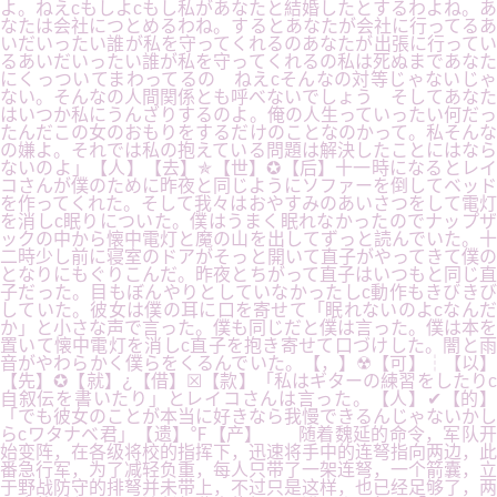
よ。ねえcもしよcもし私があなたと結婚したとするわよね。あ
なたは会社につとめるわね。するとあなたが会社に行ってるあ
いだいったい誰が私を守ってくれるのあなたが出張に行ってい
るあいだいったい誰が私を守ってくれるの私は死ぬまであなた
にくっついてまわってるの ねえcそんなの対等じゃないじゃ
ない。そんなの人間関係とも呼べないでしょう そしてあなた
はいつか私にうんざりするのよ。俺の人生っていったい何だっ
たんだこの女のおもりをするだけのことなのかって。私そんな
の嫌よ。それでは私の抱えている問題は解決したことにはなら
ないのよ」【人】【去】✯【世】✪【后】十一時になるとレイ
コさんが僕のために昨夜と同じようにソファーを倒してベッド
を作ってくれた。そして我々はおやすみのあいさつをして電灯
を消しc眠りについた。僕はうまく眠れなかったのでナップザ
ックの中から懐中電灯と魔の山を出してずっと読んでいた。十
二時少し前に寝室のドアがそっと開いて直子がやってきて僕の
となりにもぐりこんだ。昨夜とちがって直子はいつもと同じ直
子だった。目もぼんやりとしていなかったしc動作もきびきび
していた。彼女は僕の耳に口を寄せて「眠れないのよcなんだ
か」と小さな声で言った。僕も同じだと僕は言った。僕は本を
置いて懐中電灯を消しc直子を抱き寄せて口づけした。闇と雨
音がやわらかく僕らをくるんでいた。【，】☢【可】┆【以】
【先】✪【就】¿【借】☒【款】「私はギターの練習をしたりc
自叙伝を書いたり」とレイコさんは言った。【人】✔【的】
「でも彼女のことが本当に好きなら我慢できるんじゃないかし
らcワタナベ君」【遗】℉【产】 随着魏延的命令，军队开
始变阵，在各级将校的指挥下，迅速将手中的连弩指向两边，此
番急行军，为了减轻负重，每人只带了一架连弩，一个箭囊，立
于野战防守的排弩并未带上，不过只是这样，也已经足够了，两