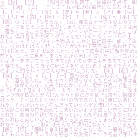
☉【般】¡【分】 “先回去将衣服替了。”貂蝉白了吕征一眼
道。【两】【类】「そしてそれが私の煙草代になるわけね」
【。】➳【一】√【类】☣【是】❅【有】☼【担】◆【保】
♡【人】❤【的】♪【情】↑【况】℉【，】◐【如】ღ【果】℃
【购】⊙【房】「もちろん」【者】彼女はテーブルの上のワイ
ングラスをとろうとしたがcうまくとれずにワイングラスは床
に落ちてころころと転がった。ワインがカーペットの上にこぼ
れた。僕は身をかがめてグラスを拾いcそれをテーブルの上に
戻した。もう少しワインが飲みたいかと僕は直子に訊いてみ
た。彼女はしばらく黙っていたがcやがて突然体を震わせて泣
きはじめた。直子は体をふたつに折って両手の中に顔を埋めc
前と同じように息をつまらせながら激しく泣いた。レイコさん
がギターを置いてやってきてc直子の背中に手をあててやさし
く撫でた。そして直子の肩に手をやるとc直子はまるで赤ん坊
のように頭をレイコさんの胸に押しつけた。【年】【龄】✍
【偏】☼【大】☠【，】【一】風の吹きすさぶ砂浜でc我々は
二人で酒を飲んだ。俺も十六で母親をなくしたとその漁師は言
った。体がそんなに丈夫ではなかったのに朝から晩まで働きづ
めでcそれで身をすり減らすように死んだcと彼は話した。僕は
コップ酒を飲みながらぼんやりと彼の話を聞きc適当に相槌を
打った。それはひどく遠い世界の話であるように僕には感じら
れた。それがいったいなんだっていうんだと僕は思った。そし
て突然この男の首を締めてしまいたいような激しい怒りに駆け
られた。お前の母親がなんだっていうんだ俺は直子を失ったん
だあれはど美しいがこの世界から消え去ってしまったんだぞそ
れなのにどうしてお前はそんな母親の話なんてしているんだ
【般】【银】「趣味と言えば言えなくもないね。一般的に頭の
まともな人はそういうのを好意とか愛情とかいう名前で呼ぶけ