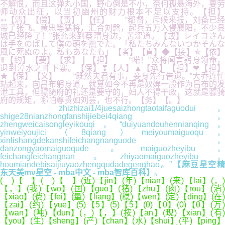
不解恨，而且这弹丸小国，野心倒是不小，奈何孤悬海外，要劳
师动众出征，以当初幽州的财力根本不足以支持。【担】
➳【清】【偿】【责】│【任】 “都督，斥候来报，刘备已经
带了张飞、黄忠等猛将，汇合刘磐，起兵五万入侵襄阳，不少县
城已经降了！”张允来到蔡瑁身边，苦涩道。【或】レイコさん
は手をのばして僕の頭を撫でた。「私たちみんないつかそんな
風に死ぬのよ。私もあなたも」【者】【直】◆【接】✯【依】
☤【约】【要】【求】┃【担】 “喏！”众将闻言躬身领命，
退到漳水之畔下寨。【保】❣【人】▲【承】【担】❤【担】
★【保】【义】 “既然夫君有事，妾身先行告退。”大乔连忙
站起来，向吕布躬身道，就算如今不再是奴婢一般作为吕布的发
泄工具，但骠骑府的礼还是要守的，妇人不得干政，这就是骠骑
府的规矩，哪怕尊贵如刘芸，也不行。【务】【。】
zhizhizai1/4juesaizhongtaotaifaguodui，
shige28nianzhongfanshijiebei4qiang，
zhengweicaisongleyikouqi，“duiyuandouhennianqing，
yinweiyoujici（8qiang）meiyoumaiguoqu，
xinlishangdekanshifeichangnanguode，
danzongyaomaiguoqude。maiguozheyibu，
feichangfeichangnan。zhiyaomaiguozheyibu，
houmiandebisaijiuyaozhengqudadegenghao。”
【麻豆星空精
东天美mv星空 - mba中文 - mba智库百科】
。
( )【 】( )【 】(近)【jin】(年)【nian】(来)【lai】(，)
【，】(我)【wo】(国)【guo】(猪)【zhu】(肉)【rou】(消)
【xiao】(费)【fei】(量)【liang】(稳)【wen】(定)【ding】(在)
【zai】(约)【yue】(5)【5】(5)【5】(0)【0】(0)【0】(万)
【wan】(吨)【dun】(，)【，】(按)【an】(现)【xian】(有)
【you】(生)【sheng】(产)【chan】(水)【shui】(平)【ping】