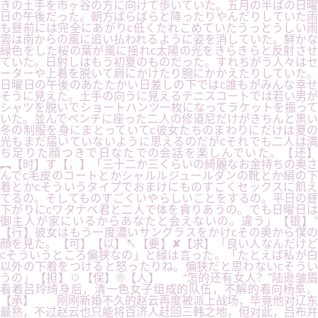
きの土手を市ヶ谷の方に向けて歩いていた。五月の半ばの日曜
日の午後だった。朝方ばらばらと降ったりやんだりしていた雨
も昼前には完全にあがりc低くたれこめていたうっとうしい雨
雲は南からの風に追い払われるように姿を消していた。鮮かな
緑色をした桜の葉が風に揺れc太陽の光をきらきらと反射させ
ていた。日射しはもう初夏のものだった。すれちがう人々はセ
ーターや上着を脱いて肩にかけたり腕にかかえたりしていた。
日曜日の午後のあたたかい日差しの下ではc誰もがみんな幸せ
そうに見えた。土手の向うに見えるテニスコートでは若い男が
シャツを脱いでショートハンツ一枚になってラケットを振って
いた。並んでペンチに座った二人の修道尼だけがきちんと黒い
冬の制服を身にまとっていてc彼女たちのまわりにだけは夏の
光もまだ届いていないように思えるのだがcそれでも二人は満
ち足りた顔つきで日なたでの会話を楽しんでいた。【还】
︻【时】す【，】「三十二か三くらいの綺麗なお金持ちの奥さ
んでc毛皮のコートとかシャルルジュールダンの靴とか絹の下
着とかcそういうタイプでおまけにものすごくセックスに飢え
てるの。そしてものすごくいやらしいことをするの。平日の昼
下がりにcワタナベ君と二人で体を貪りあうの。でも日曜日は
御主人が家にいるからあなたと会えないの。違う」【银】°
【行】彼女はもう一度濃いサングラスをかけcその奥から僕の
顔を見た。【可】【以】↖【要】✘【求】「良い人なんだけど
cそういうところ偏狭なの」と緑は言った。「たとえば私が白
以外の下着をつけると怒ったりね。偏狭だと思わないcそうい
うの」【担】☉【保】®【人】 “怎的还有女人？”陆逊皱眉
看着吕玲绮身后，清一色女子组成的队伍，不解的看向杨阜。
【承】 刚刚新婚不久的赵云再度被派上战场，毕竟他对辽东
最熟，不过赵云也只能将百济人赶回三韩之地，但对此，吕布并