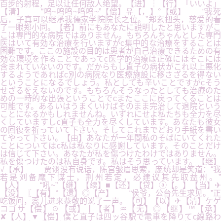
百步的射程，足以让任何敌人绝望。【进】┆【行】「いいよ」
【清】 “呜~呜呜~呜呜~”【偿】유【，】°【或】 “我死
后，子真可以继承我儒家学院院长之位。”郑玄扭头，慈爱的看
了一眼郑小同。【者】前にもあなたに説明したと思いますがこ
こは専門的な病院ではありません。もちろんちゃんとした専門
医はいて有効な治療を行いますがc集中的な治療をすることは
困難です。ここの施設の目的は患者が自己治療できるための有
効な環境を作ることであってc医学的治療は正確にはそこには
含まれていないのです。だからもし直子の病状がこれ以上悪化
するようであればc別の病院なり医療施設に移さざるを得ない
ということになるでしょう。私としても辛いことですがcそう
せざるをえないのです。もちろんそうなったとしても治療のた
めの一時的な出張ということでcまたここに戻ってくることは
可能です。あるいはうまくいけばそのまま完治して退院という
ことになるかもしれませんね。いずれにせよ私たちも全力を尽
くしていますしc直子も全力を尽くしています。あなたも彼女
の回復を祈っていて下さい。そしてこれまでどおり手紙を書い
てやって下さい。【由】あなたが一年間私のそばにいてくれた
ことについてはc私は私なりに感謝しています。そのことだけ
は信じて下さい。あなたが私を傷つけたわけではありません。
私を傷つけたのは私自身です。私はそう思っています。【继】
√【承】 贾诩没有说话，陈宫皱眉思索，庞统却是笑道：“我
若是刘备麾下谋士，荆州若定，必建议其先取益州。”
【人】 “吼~”【继】【续】■【还】【贷】ⓐ【。】【当】✈
【没】〖【有】°【遗】◎【产】 “侯爷，公台先生求见。”正
吃饭间，蕊儿进来恭敬的说了一声。【可】【以】✈【清】ケゲ
コゴサ【偿】☉【或】┃【者】♒【无】◎【继】™【承】
✘【人】▼【偿】僕と直子は四ッ谷駅で電車を降りてc線路わ