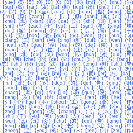
【yue】(5)【5】(0)【0】(0)【0】(米)【mi】(处)【chu】(虽)
【sui】(然)【ran】(发)【fa】(掘)【jue】(出)【chu】(了)【le】
(2)【2】(9)【9】(座)【zuo】(小)【xiao】(型)【xing】(墓)
【mu】(葬)【zang】(，)【，】(但)【dan】(其)【qi】(出)
【chu】(现)【xian】(的)【de】(时)【shi】(间)【jian】(是)
【shi】(早)【zao】(于)【yu】(三)【san】(星)【xing】(堆)
【dui】(城)【cheng】(的)【de】(，)【，】(属)【shu】(于)
【yu】(宝)【bao】(墩)【dun】(文)【wen】(化)【hua】(向)
【xiang】(三)【san】(星)【xing】(堆)【dui】(文)【wen】(化)
【hua】(过)【guo】(渡)【du】(的)【de】(阶)【jie】(段)
【duan】(，)【，】(由)【you】(此)【ci】(三)【san】(星)
【xing】(堆)【dui】(文)【wen】(化)【hua】(对)【dui】(死)
【si】(者)【zhe】(的)【de】(处)【chu】(理)【li】(方)【fang】
(式)【shi】(也)【ye】(就)【jiu】(同)【tong】(时)【shi】(成)
【cheng】(了)【le】(一)【yi】(个)【ge】(未)【wei】(知)
【zhi】(之)【zhi】(谜)【mi】(；)【；】(而)【er】(八)【ba】
(个)【ge】(坑)【keng】(里)【li】(埋)【mai】(了)【le】(如)
【ru】(此)【ci】(多)【duo】(的)【de】(青)【qing】(铜)
【tong】(器)【qi】(，)【，】(遗)【yi】(址)【zhi】(上)
【shang】(迄)【qi】(今)【jin】(却)【que】(没)【mei】(能)
【neng】(发)【fa】(现)【xian】(任)【ren】(何)【he】(一)
【yi】(个)【ge】(手)【shou】(工)【gong】(业)【ye】(作)
【zuo】(坊)【fang】(或)【huo】(者)【zhe】(铸)【zhu】(造)
【zao】(工)【gong】(场)【chang】(，)【，】(以)【yi】(至)
【zhi】(于)【yu】(有)【you】(人)【ren】(认)【ren】(为)
【wei】(此)【ci】(处)【chu】(的)【de】(青)【qing】(铜)
【tong】(器)【qi】(是)【shi】(长)【chang】(江)【jiang】(中)
【zhong】(游)【you】(的)【de】(人)【ren】(制)【zhi】(作)