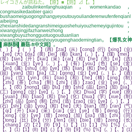
レイコさんが訊ねた。【原】■【则】⊿【。】
zaibulinkenfanghuaqian，womenkandao，
congmasikedaobier·gaici，
bushaomeiguogongshangyeyoutouyoulianderenwufenfenqianl
aibeijing。
zhexianshidedangranshimeiguoshehuiyouzhemeyigujintou，
xiwangyijingjifazhanweizhong，
xiwangbuyuzhongguotuogouduanlian，
xiwangzhongmeixieshouyougenghaodemingtian。
【爆乳女
▌麻酥酥▌蘑菇-ft中文网】
。
( )【 】( )【 】(再)【zai】(从)【cong】(行)【xing】(业)
【ye】(大)【da】(类)【lei】(看)【kan】(，)【，】(煤)【mei】
(炭)【tan】(开)【kai】(采)【cai】(和)【he】(洗)【xi】(选)
【xuan】(业)【ye】(、)【、】(有)【you】(色)【se】(金)
【jin】(属)【shu】(冶)【ye】(炼)【lian】(和)【he】(压)【ya】
(延)【yan】(加)【jia】(工)【gong】(业)【ye】(、)【、】(酒)
【jiu】(饮)【yin】(料)【liao】(和)【he】(精)【jing】(制)
【zhi】(茶)【cha】(制)【zhi】(造)【zao】(业)【ye】(、)
【、】(农)【nong】(副)【fu】(食)【shi】(品)【pin】(加)【jia】
(工)【gong】(业)【ye】(、)【、】(化)【hua】(学)【xue】(原)
【yuan】(料)【liao】(和)【he】(化)【hua】(学)【xue】(制)
【zhi】(品)【pin】(制)【zhi】(造)【zao】(业)【ye】(、)【、】
(石)【shi】(油)【you】(和)【he】(天)【tian】(然)【ran】(气)
【qi】(开)【kai】(采)【cai】(业)【ye】(等)【deng】(行)
【xing】(业)【ye】(增)【zeng】(加)【jia】(值)【zhi】(同)
【tong】(比)【bi】(分)【fen】(别)【bie】(增)【zeng】(长)
【chang】(2)【2】(9)【9】(.)【.】(1)【1】(%)【%】(、)
【、】(1)【1】(8)【8】(.)【.】(9)【9】(%)【%】(、)【、】(1)