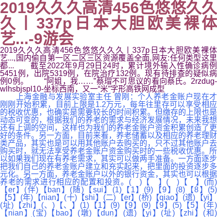
2019久久久高清456色悠悠久久
久丨337p日本大胆欧美裸体
艺...-9游会
2019久久久高清456色悠悠久久久丨337p日本大胆欧美裸体
艺...,国内偷自第一区二区三区资源覆盖全面,网友:任何类型这里
都... 截至2022年9月29日24时，累计境外输入性确诊病例
5451例，出院5319例，在院治疗132例。现有待排查的疑似病
例0例。 “阿姐，我……”蔡瑁不可思议的看向蔡氏。2rzdug-
wlhsbjspl10-坐标西南，又一“米”字形高铁网成型
上海金融与发展实验室主任 曾刚：个人养老金账户现在才
刚刚开始积累，目前上限是1.2万元，每年往里存可以享受相应
的税收优惠，也确实是需要较长的时间积累。但缴存的上限也是
动态可变的，根据我们的养老的需求与经济发展情况，未来我想
还有上调的空间，这样也为我们的养老金账户资金积累创造了更
好的条件。另一方面，目前来看，养老储蓄以及相应的养老理财
类产品，其实也是可以用其他账户去购买的，只不过其他账户去
购买时，就无法享受养老金账户资金购买时的一些税收优惠。所
以如果我们现在有养老需求，其实可以做两手准备。一方面逐步
把我们自己的养老金账户建立和充实起来，把里面的投资逐步多
元化。另一方面，养老金账户以外的银行资金，其实也可以根据
养老的需求进行相应的配置和投资。( )【 】( )【 】(而)
【er】(伴)【ban】(随)【sui】(1)【1】(9)【9】(8)【8】(5)
【5】(年)【nian】(十)【shi】(二)【er】(桥)【qiao】(遗)【yi】
(址)【zhi】(、)【、】(1)【1】(9)【9】(9)【9】(5)【5】(年)
【nian】(宝)【bao】(墩)【dun】(遗)【yi】(址)【zhi】(和)