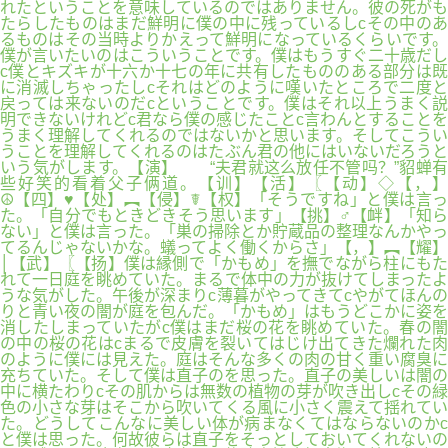
れたということを意味しているのではありません。彼の死がも
たらしたものはまだ鮮明に僕の中に残っているしcその中のあ
るものはその当時よりかえって鮮明になっているくらいです。
僕が言いたいのはこういうことです。僕はもうすぐ二十歳だし
c僕とキズキが十六か十七の年に共有したもののある部分は既
に消滅しちゃったしcそれはどのように嘆いたところで二度と
戻っては来ないのだcということです。僕はそれ以上うまく説
明できないけれどc君なら僕の感じたことc言わんとすることを
うまく理解してくれるのではないかと思います。そしてこうい
うことを理解してくれるのはたぶん君の他にはいないだろうと
いう気がします。【演】 “夫君就这么放任不管吗？”貂蝉有
些好笑的看着父子俩道。【训】【活】〖【动】◇【，】
☮【四】♥【处】︻【侵】☤【权】「そうですね」と僕は言っ
た。「自分でもときどきそう思います」【挑】♂【衅】「知ら
ない」と僕は言った。「巣の掃除とか貯蔵品の整理なんかやっ
てるんじゃないかな。蟻ってよく働くからさ」【，】︻【耀】
│【武】〖【扬】僕は縁側で「かもめ」を撫でながら柱にもた
れて一日庭を眺めていた。まるで体中の力が抜けてしまったよ
うな気がした。午後が深まりc薄暮がやってきてcやがてほんの
りと青い夜の闇が庭を包んだ。「かもめ」はもうどこかに姿を
消したしまっていたがc僕はまだ桜の花を眺めていた。春の闇
の中の桜の花はcまるで皮膚を裂いてはじけ出てきた爛れた肉
のように僕には見えた。庭はそんな多くの肉の甘く重い腐臭に
充ちていた。そして僕は直子のを思った。直子の美しいは闇の
中に横たわりcその肌からは無数の植物の芽が吹き出しcその緑
色の小さな芽はそこから吹いてくる風に小さく震えて揺れてい
た。どうしてこんなに美しい体が病まなくてはならないのかc
と僕は思った。何故彼らは直子をそっとしておいてくれないの