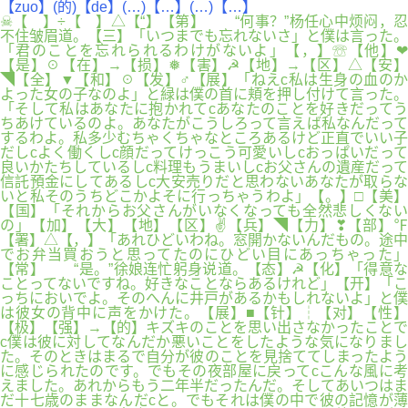
【zuo】(的)【de】(…)【…】(…)【…】
☠【 】÷【 】△【“】【第】 “何事？”杨任心中烦闷，忍
不住皱眉道。【三】「いつまでも忘れないさ」と僕は言った。
「君のことを忘れられるわけがないよ」【，】☏【他】❤
【是】☉【在】→【损】❅【害】☭【地】→【区】△【安】
◥【全】▼【和】☉【发】♂【展】「ねえc私は生身の血のか
よった女の子なのよ」と緑は僕の首に頬を押し付けて言った。
「そして私はあなたに抱かれてcあなたのことを好きだってう
ちあけているのよ。あなたがこうしろって言えば私なんだって
するわよ。私多少むちゃくちゃなところあるけど正直でいい子
だしcよく働くしc顔だってけっこう可愛いしcおっぱいだって
良いかたちしているしc料理もうまいしcお父さんの遺産だって
信託預金にしてあるしc大安売りだと思わないあなたが取らな
いと私そのうちどこかよそに行っちゃうわよ」【。】□【美】
【国】「それからお父さんがいなくなっても全然悲しくない
の」【加】【大】【地】【区】✌【兵】◥【力】❣【部】℉
【署】△【，】「あれひどいわね。窓開かないんだもの。途中
でお弁当買おうと思ってたのにひどい目にあっちゃった」
【常】 “是。”徐娘连忙躬身说道。【态】☭【化】「得意な
ことってないですね。好きなことならあるけれど」【开】「こ
っちにおいでよ。そのへんに井戸があるかもしれないよ」と僕
は彼女の背中に声をかけた。【展】■【针】┆【对】【性】
【极】【强】→【的】キズキのことを思い出さなかったことで
c僕は彼に対してなんだか悪いことをしたような気になりまし
た。そのときはまるで自分が彼のことを見捨ててしまったよう
に感じられたのです。でもその夜部屋に戻ってcこんな風に考
えました。あれからもう二年半だったんだ。そしてあいつはま
だ十七歳のままなんだcと。でもそれは僕の中で彼の記憶が薄