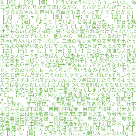
✞【的】♪【价】【值】「どうだわcうちにいらっしゃいよ。傷
口見てc包帯とりかえてあげるから」とハツミさんが言った。
「うちcちゃんと包帯も消毒薬もあるしcすぐそこだから」
【取】【向】♥【，】【坚】ⓐ【守】☤【的】♂【是】【“】
【大】♫【道】「よして下さいよ」と僕は言った。「好きも嫌
いもありませんよ。だってそうでしょうc僕は東大に入れるわ
けでもないしc好きな時に好きな女と寝られるわけでもないしc
弁が立つわけでもない。他人から一目おかれているわけでもな
きゃc恋人がいるでもない。二流の私立大学の文学部を出たっ
て将来の展望があるわけでもない。僕に何が言えるんですか」
【之】【行】☣【，】☤【天】✪【下】言った。勉強もいちば
んならスポーツもいちばんc人望もあって指導力もあってc親切
で性格もさっぱりしているから男の子にも人気があってc先生
にもかわいがられてc表彰状が百枚もあってという女の子だっ
た。どの公立校にも一人くらいこういう女の子がいる。でも自
分のお姉さんだから言うわけじゃないんだけれどcそういうこ
とでスボイルされてcつんつんしたり鼻にかけたりするような
人ではなかったしc派手に人目をつくのを好む人でもなかったc
ただ何をやらせても自然に一番になってしまうだけだったのだ
cと。【为】僕は机に向って手紙を書きcペンを持った【公】
✯【”】 “主公放心。”诸葛亮摇了摇手中的羽扇，轻叹道：
“上兵攻心，其下伐谋，再下攻城，亮本准备以攻心之法，兵不
血刃为主公取下襄阳，奈何时不我待，吕布进占汉中，已无太多
事日于主公和平接收襄阳，但攻城却是最下之策，智者所不取，
如今襄阳已是孤立无援，蔡瑁犯上作乱，早已尽失人心，城中万
民莫不渴望仁主降临，主公仁德遍布海内，天下万民渴求，此番
无需强攻，城中万民必会设法为主公打开城门。”【的】
ღ【治】☉【理】「もうそろそろここも暇なんじゃないの」と