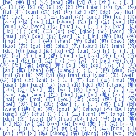
【he】(金)【jin】(沙)【sha】(遗)【yi】(址)【zhi】(、)【、】
(1)【1】(9)【9】(9)【9】(6)【6】(年)【nian】(鱼)【yu】(凫)
【fu】(村)【cun】(遗)【yi】(址)【zhi】(的)【de】(发)【fa】
(掘)【jue】(，)【，】(三)【san】(星)【xing】(堆)【dui】(文)
【wen】(化)【hua】(上)【shang】(接)【jie】(宝)【bao】(墩)
【dun】(文)【wen】(化)【hua】(、)【、】(下)【xia】(接)
【jie】(十)【shi】(二)【er】(桥)【qiao】(文)【wen】(化)
【hua】(的)【de】(衍)【yan】(进)【jin】(路)【lu】(径)
【jing】(，)【，】(甚)【shen】(至)【zhi】(包)【bao】(括)
【kuo】(古)【gu】(蜀)【shu】(先)【xian】(民)【min】(的)
【de】(迁)【qian】(徙)【xi】(轨)【gui】(迹)【ji】(，)【，】
(似)【si】(乎)【hu】(都)【dou】(在)【zai】(不)【bu】(断)
【duan】(接)【jie】(近)【jin】(一)【yi】(个)【ge】(愈)【yu】
(发)【fa】(清)【qing】(晰)【xi】(的)【de】(历)【li】(史)
【shi】(真)【zhen】(相)【xiang】(。)【。】(但)【dan】(谜)
【mi】(题)【ti】(依)【yi】(然)【ran】(远)【yuan】(未)【wei】
(尽)【jin】(止)【zhi】(。)【。】(在)【zai】(目)【mu】(前)
【qian】(确)【que】(认)【ren】(的)【de】(城)【cheng】(址)
【zhi】(范)【fan】(围)【wei】(内)【nei】(，)【，】(三)
【san】(星)【xing】(堆)【dui】(遗)【yi】(址)【zhi】(还)
【hai】(没)【mei】(有)【you】(道)【dao】(路)【lu】(被)
【bei】(发)【fa】(现)【xian】(，)【，】(路)【lu】(网)
【wang】(结)【jie】(构)【gou】(尚)【shang】(不)【bu】(清)
【qing】(楚)【chu】(；)【；】(三)【san】(星)【xing】(堆)
【dui】(文)【wen】(化)【hua】(的)【de】(墓)【mu】(地)
【di】(也)【ye】(没)【mei】(有)【you】(发)【fa】(现)【xian】
(，)【，】(1)【1】(9)【9】(9)【9】(7)【7】(年)【nian】(时)
【shi】(西)【xi】(城)【cheng】(墙)【qiang】(外)【wai】(约)