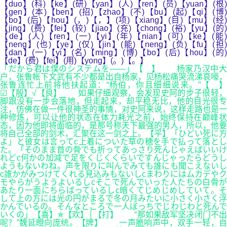
【duo】(科)【ke】(研)【yan】(人)【ren】(员)【yuan】(根)
【gen】(本)【ben】(招)【zhao】(不)【bu】(起)【qi】(博)
【bo】(后)【hou】(，)【，】(项)【xiang】(目)【mu】(经)
【jing】(费)【fei】(较)【jiao】(充)【chong】(裕)【yu】(的)
【de】(人)【ren】(一)【yi】(年)【nian】(可)【ke】(能)
【neng】(也)【ye】(仅)【jin】(能)【neng】(负)【fu】(担)
【dan】(一)【yi】(名)【ming】(博)【bo】(后)【hou】(的)
【de】(费)【fei】(用)【yong】(。)【。】
「だから君は僕のシステムを――」【 】 杨家乃汉中大
户，张鲁帐下文武有不少都是出自杨家，见杨松痛哭流涕哀嚎，
张鲁连忙上前将他扶起道：“杨伯，你且细细说来。”【 】
☑【殷】√【良】 如果仔细观察，会发现史阿的步子很轻，
脚跟没有一步会落地，但走起来，却平稳无比，他的目光很专
注，仿佛在做一件很神圣的事情，对史阿来说，这样走路也是一
种修炼，可以让他的状态在体力耗光之前，始终保持在巅峰状
态，因为他即将面临的，是那号称天下最强的男人，所以，他要
将自己全部的剑术，汇聚在这一剑之上。【平】「ひどい死に方
よ」と彼女は言ってc上着についた草の穂を手で払って落とし
た。「そのまま首の骨でも折ってあっさり死んじゃえばいいけ
れどc何かの加減で足をくじくくらいですんじゃったらどうし
ようもないわね。声を限りに叫んでみても誰にも聞こえないし
c誰かがみつけてくれる見込みもないしcまわりにはムカデやク
モやらがうようよいるしcそこで死んでいった人たちの白骨が
あたり一面にちらばっているしc暗くてじめじめしていて。そ
して上の方には光の円がまるで冬の月みたいに小さく小さく浮
かんでいるの。そんなところで一人ぼっちでじわじわと死んで
いくの」【喜】✯【欢】│【打】 “那如果敌军坚决闭门不出
呢？”魏延瞪向庞统。【牌】 一声脆响声中，双手一轻，自