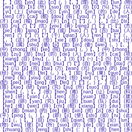
【，】(因)【yin】(此)【ci】(，)【，】(理)【li】(论)【lun】(物)
【wu】(理)【li】(所)【suo】(9)【9】(0)【0】(%)【%】(以)
【yi】(上)【shang】(引)【yin】(进)【jin】(的)【de】(人)
【ren】(才)【cai】(都)【dou】(有)【you】(“)【“】(人)【ren】
(才)【cai】(帽)【mao】(子)【zi】(”)【”】(，)【，】(比)【bi】
(如)【ru】(“)【“】(优)【you】(青)【qing】(”)【”】(“)【“】(杰)
【jie】(青)【qing】(”)【”】(或)【huo】(“)【“】(百)【bai】(人)
【ren】(”)【”】(“)【“】(千)【qian】(人)【ren】(”)【”】(，)
【，】(这)【zhe】(些)【xie】(都)【dou】(是)【shi】(分)
【fen】(属)【shu】(基)【ji】(金)【jin】(委)【wei】(、)【、】
(中)【zhong】(科)【ke】(院)【yuan】(、)【、】(中)【zhong】
(组)【zu】(部)【bu】(的)【de】(人)【ren】(才)【cai】(项)
【xiang】(目)【mu】(，)【，】(3)【3】(~)【~】(5)【5】(年)
【nian】(内)【nei】(会)【hui】(“)【“】(自)【zi】(带)【dai】(”)
【”】(几)【ji】(百)【bai】(万)【wan】(元)【yuan】(的)【de】
(经)【jing】(费)【fei】(。)【。】(如)【ru】(果)【guo】(没)
【mei】(有)【you】(这)【zhe】(些)【xie】(“)【“】(匹)【pi】
(配)【pei】(经)【jing】(费)【fei】(”)【”】(，)【，】(仅)【jin】
(靠)【kao】(研)【yan】(究)【jiu】(所)【suo】(自)【zi】(身)
【shen】(，)【，】(很)【hen】(难)【nan】(让)【rang】(科)
【ke】(研)【yan】(人)【ren】(员)【yuan】(组)【zu】(建)
【jian】(研)【yan】(究)【jiu】(团)【tuan】(队)【dui】(和)
【he】(维)【wei】(持)【chi】(相)【xiang】(对)【dui】(体)
【ti】(面)【mian】(的)【de】(薪)【xin】(资)【zi】(水)【shui】
(平)【ping】(。)【。】(即)【ji】(使)【shi】(如)【ru】(此)
【ci】(，)【，】(目)【mu】(前)【qian】(理)【li】(论)【lun】
(物)【wu】(理)【li】(所)【suo】(的)【de】(现)【xian】(状)
【zhuang】(仍)【reng】(是)【shi】(：)【：】(很)【hen】(多)