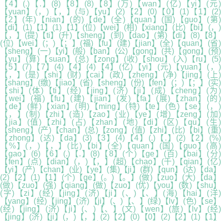
【4】(.)【.】(8)【8】(8)【8】(万)【wan】(亿)【yi】(元)
【yuan】(，)【，】(与)【yu】(2)【2】(0)【0】(1)【1】(2)
【2】(年)【nian】(的)【de】(全)【quan】(国)【guo】(第)
【di】(1)【1】(1)【1】(位)【wei】(相)【xiang】(比)【bi】(，)
【，】(提)【ti】(升)【sheng】(到)【dao】(第)【di】(8)【8】
(位)【wei】(；)【；】(福)【fu】(建)【jian】(全)【quan】(省)
【sheng】(一)【yi】(般)【ban】(公)【gong】(共)【gong】(预)
【yu】(算)【suan】(总)【zong】(收)【shou】(入)【ru】(5)
【5】(7)【7】(4)【4】(4)【4】(亿)【yi】(元)【yuan】(，)
【，】(是)【shi】(财)【cai】(政)【zheng】(净)【jing】(上)
【shang】(缴)【jiao】(省)【sheng】(份)【fen】(；)【；】(实)
【shi】(体)【ti】(经)【jing】(济)【ji】(成)【cheng】(为)
【wei】(福)【fu】(建)【jian】(发)【fa】(展)【zhan】(的)
【de】(鲜)【xian】(明)【ming】(特)【te】(色)【se】(，)
【，】(制)【zhi】(造)【zao】(业)【ye】(增)【zeng】(加)
【jia】(值)【zhi】(占)【zhan】(地)【di】(区)【qu】(生)
【sheng】(产)【chan】(总)【zong】(值)【zhi】(比)【bi】(重)
【zhong】(达)【da】(3)【3】(4)【4】(.)【.】(2)【2】(%)
【%】(，)【，】(比)【bi】(全)【quan】(国)【guo】(高)
【gao】(6)【6】(.)【.】(8)【8】(个)【ge】(百)【bai】(分)
【fen】(点)【dian】(，)【，】(超)【chao】(千)【qian】(亿)
【yi】(产)【chan】(业)【ye】(集)【ji】(群)【qun】(达)【da】
(2)【2】(1)【1】(个)【ge】(。)【。】(做)【zuo】(大)【da】
(做)【zuo】(强)【qiang】(做)【zuo】(优)【you】(数)【shu】
(字)【zi】(经)【jing】(济)【ji】(、)【、】(海)【hai】(洋)
【yang】(经)【jing】(济)【ji】(、)【、】(绿)【lv】(色)【se】
(经)【jing】(济)【ji】(、)【、】(文)【wen】(旅)【lv】(经)
【jing】(济)【ji】(，)【，】(2)【2】(0)【0】(2)【2】(1)【1】