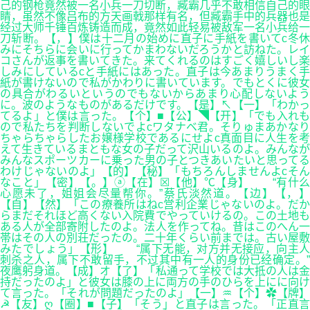
己的钢枪竟然被一名小兵一刀切断，臧霸几乎不敢相信自己的眼
睛，虽然不像吕布的方天画戟那样有名，但臧霸手中的兵器也是
经过大师千锤百炼铸造而成，竟然如此轻易被敌军一名小兵给一
刀斩断。【，】僕は十二月の始めに直子に手紙を書いてc冬休
みにそちらに会いに行ってかまわないだろうかと訪ねた。レイ
コさんが返事を書いてきた。来てくれるのはすごく嬉しいし楽
しみにしているcと手紙にはあった。直子は今あまりうまく手
紙が書けないので私がかわりに書いています。でもとくに彼女
の具合がわるいというのでもないからあまり心配しないよう
に。波のようなものがあるだけです。【是】↖【一】「わかっ
てるよ」と僕は言った。【个】■【公】◥【开】「でも入れも
ので私たちを判断しないでよcワタナベ君。そりゅまあかなり
ちゃらちゃらしたお嬢様学校であるにせよc真面目に人生を考
えて生きているまともな女の子だって沢山いるのよ。みんなが
みんなスポーツカーに乗った男の子とつきあいたいと思ってる
わけじゃないのよ」【的】【秘】「もちろんしませんよcそん
なこと」【密】【。】ⓐ【在】☒【他】℃【身】 “有什么
心愿未了，姐姐会尽量帮你。”蔡氏淡然道。【边】【，】
【自】【然】「この療養所はねc営利企業じゃないのよ。だか
らまだそれほど高くない入院費でやっていけるの。この土地も
ある人が全部寄附したのよ。法人を作ってね。昔はこのへん一
帯はその人の別荘だったの。二十年くらい前までは。古い屋敷
みたでしょう」【形】 “属下无能，对方并无接应，向主人
刺杀之人，属下不敢留手，不过其中有一人的身份已经确定。”
夜鹰躬身道。【成】オ【了】「私通って学校では大抵の人は金
持だったのよ」と彼女は膝の上に両方の手のひらを上にに向け
て言った。「それが問題だったのよ」【一】♒【个】✿【牌】
☭【友】ღ【圈】■【子】「そう」と直子は言った。「正直言