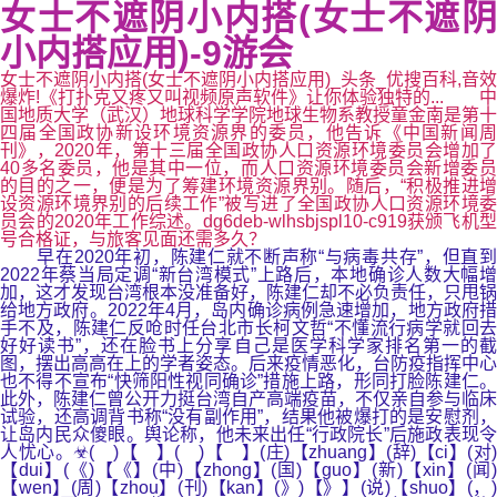
女士不遮阴小内搭(女士不遮阴
小内搭应用)-9游会
女士不遮阴小内搭(女士不遮阴小内搭应用)_头条_优搜百科,音效
爆炸!《打扑克又疼又叫视频原声软件》让你体验独特的... 中
国地质大学（武汉）地球科学学院地球生物系教授童金南是第十
四届全国政协新设环境资源界的委员，他告诉《中国新闻周
刊》，2020年，第十三届全国政协人口资源环境委员会增加了
40多名委员，他是其中一位，而人口资源环境委员会新增委员
的目的之一，便是为了筹建环境资源界别。随后，“积极推进增
设资源环境界别的后续工作”被写进了全国政协人口资源环境委
员会的2020年工作综述。dg6deb-wlhsbjspl10-c919获颁飞机型
号合格证，与旅客见面还需多久？
早在2020年初，陈建仁就不断声称“与病毒共存”，但直到
2022年蔡当局定调“新台湾模式”上路后，本地确诊人数大幅增
加，这才发现台湾根本没准备好，陈建仁却不必负责任，只甩锅
给地方政府。2022年4月，岛内确诊病例急速增加，地方政府措
手不及，陈建仁反呛时任台北市长柯文哲“不懂流行病学就回去
好好读书”，还在脸书上分享自己是医学科学家排名第一的截
图，摆出高高在上的学者姿态。后来疫情恶化，台防疫指挥中心
也不得不宣布“快筛阳性视同确诊”措施上路，形同打脸陈建仁。
此外，陈建仁曾公开力挺台湾自产高端疫苗，不仅亲自参与临床
试验，还高调背书称“没有副作用”，结果他被爆打的是安慰剂，
让岛内民众傻眼。舆论称，他未来出任“行政院长”后施政表现令
人忧心。☣( )【 】( )【 】(庄)【zhuang】(辞)【ci】(对)
【dui】(《)【《】(中)【zhong】(国)【guo】(新)【xin】(闻)
【wen】(周)【zhou】(刊)【kan】(》)【》】(说)【shuo】(，)