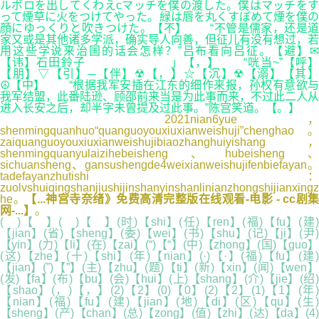
ルボロを出してくわえcマッチを僕の渡した。僕はマッチをす
って煙草に火をつけてやった。緑は唇を丸くすぼめて煙を僕の
顔にゆっくりと吹きつけた。【不】 “不管是儒家，还是道
家又或是其他诸多学派，确实导人向善，但征儿有没有想过，若
用这些学说来治国的话会怎样？”吕布看向吕征。【避】✉
【讳】石田鈴子 」【，】 “咣当~”【呼】
【朋】▽【引】─【伴】☢【，】☆【沉】☢【溺】【其】
☮【中】 “根据我军安插在江东的细作来报，孙权有意欲与
我军结盟，此番陆逊、顾邵前来当是为此事而来，不过此二人从
进入长安之后，却半字未曾提及过此事。”陈宫笑道。【。】
2021nian6yue，
shenmingquanhuo“quanguoyouxiuxianweishuji”chenghao。
zaiquanguoyouxiuxianweishujibiaozhanghuiyishang，
shenmingquanyulaizihebeisheng、hubeisheng、
sichuansheng、gansushengde4weixianweishujifenbiefayan。
tadefayanzhutishi：
zuolvshuiqingshanjiushijinshanyinshanlinianzhongshijianxingz
he。
【...神宫寺奈绪》免费高清完整版在线观看-电影 - cc剧集
网-...】
。
( )【 】( )【 】(时)【shi】(任)【ren】(福)【fu】(建)
【jian】(省)【sheng】(委)【wei】(书)【shu】(记)【ji】(尹)
【yin】(力)【li】(在)【zai】(“)【“】(中)【zhong】(国)【guo】
(这)【zhe】(十)【shi】(年)【nian】(·)【·】(福)【fu】(建)
【jian】(”)【”】(主)【zhu】(题)【ti】(新)【xin】(闻)【wen】
(发)【fa】(布)【bu】(会)【hui】(上)【shang】(介)【jie】(绍)
【shao】(，)【，】(2)【2】(0)【0】(2)【2】(1)【1】(年)
【nian】(福)【fu】(建)【jian】(地)【di】(区)【qu】(生)
【sheng】(产)【chan】(总)【zong】(值)【zhi】(达)【da】(4)