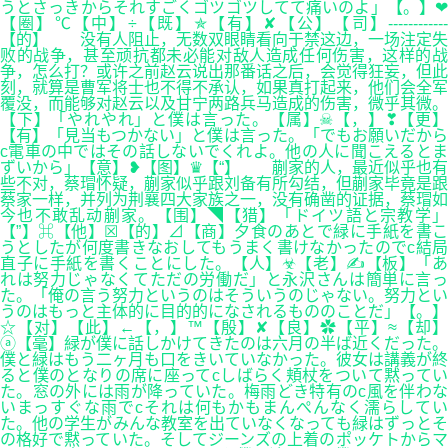
うとさっきからそれすごくゴツゴツしてて痛いのよ」【。】❤
【圈】℃【中】÷【既】✯【有】✘【公】【司】------------
【的】 没有人阻止，无数双眼睛看向于禁这边，一场注定失
败的战争，甚至顽抗都未必能对敌人造成任何伤害，这样的战
争，怎么打？或许之前赵云说出那番话之后，会觉得狂妄，但此
刻，就算是曹军将士也不得不承认，如果真打起来，他们会全军
覆没，而能够对赵云以及甘宁两路兵马造成的伤害，微乎其微。
【下】「やれやれ」と僕は言った。【属】☠【，】❣【更】
【有】「見当もつかない」と僕は言った。「でもお願いだから
c電車の中ではその話しないでくれよ。他の人に聞こえるとま
ずいから」【意】❥【图】♛【“】 蒯家的人，最近似乎也有
些不对，蔡瑁怀疑，蒯家似乎跟刘备有所勾结，但蒯家毕竟是跟
蔡家一样，并列为荆襄四大家族之一，没有确凿的证据，蔡瑁如
今也不敢乱动蒯家。【围】◥【猎】「ドイツ語と宗教学」
【”】⌘【他】☒【的】⊿【商】夕食のあとで緑に手紙を書こ
うとしたが何度書きなおしてもうまく書けなかったのでc結局
直子に手紙を書くことにした。【人】☣【老】✍【板】「あ
れは努力じゃなくてただの労働だ」と永沢さんは簡単に言っ
た。「俺の言う努力というのはそういうのじゃない。努力とい
うのはもっと主体的に目的的になされるもののことだ」【。】
☆【对】【此】←【，】™【殷】✘【良】✿【平】≈【却】
ⓐ【毫】緑が僕に話しかけてきたのは六月の半ば近くだった。
僕と緑はもう二ヶ月も口をきいていなかった。彼女は講義が終
ると僕のとなりの席に座ってcしばらく頬杖をついて黙ってい
た。窓の外には雨が降っていた。梅雨どき特有のc風を伴わな
いまっすぐな雨でcそれは何もかもまんぺんなく濡らしてい
た。他の学生がみんな教室を出ていなくなっても緑はずっとそ
の格好で黙っていた。そしてジーンズの上着のポッケトからマ