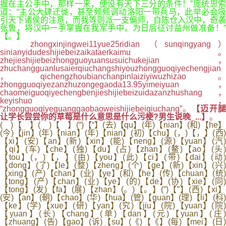
握在主公手中，那样一来，便没有天下三分的条件！”庞统思索
道：“主公大肆迁徙，甚至频频调动洛阳一带兵马，此举必会吸
引天下诸侯的注意，而我等则派一支偏师，自陈仓入汉中，奇袭
张鲁，将汉中一手掌握在我军手中，为日后征讨益州做准备！”
【。】
zhongxinjingwei11yue25ridian （sunqingyang）
sinianyidudeshijiebeizaikataerkaimu。
zhejieshijiebeizhongguoyuansusuichukejian，
zhuchangguanlusaierqiuchangshiyouzhongguoqiyechengjian
，qichengzhoubianchanpinlaiziyiwuzhizao。
zhongguoqiyezanzhuzongegaoda13.95yimeiyuan，
chaomeiguoqiyechengbenjieshijiebeizuidazanzhushang，
keyishuo，
“zhongguoqiyeguanggaobaoweishijiebeiqiuchang”。
【迈开
让学长尝尝你的草莓是什么意思是什么污梗?男生说晚_...】
。
( )【 】( )【 】(“)【“】(去)【qu】(年)【nian】(和)【he】
(今)【jin】(年)【nian】(年)【nian】(初)【chu】(，)【，】(西)
【xi】(安)【an】(新)【xin】(能)【neng】(源)【yuan】(汽)
【qi】(车)【che】(独)【du】(占)【zhan】(鳌)【ao】(头)
【tou】(，)【，】(由)【you】(此)【ci】(带)【dai】(动)
【dong】(了)【le】(整)【zheng】(个)【ge】(新)【xin】(兴)
【xing】(产)【chan】(业)【ye】(和)【he】(传)【chuan】(统)
【tong】(产)【chan】(业)【ye】(的)【de】(协)【xie】(同)
【tong】(发)【fa】(展)【zhan】(。)【。】(”)【”】(西)【xi】
(安)【an】(朝)【chao】(华)【hua】(管)【guan】(理)【li】(科)
【ke】(学)【xue】(研)【yan】(究)【jiu】(院)【yuan】(院)
【yuan】(长)【chang】(单)【dan】(元)【yuan】(庄)
【zhuang】(告)【gao】(诉)【su】(《)【《】(每)【mei】(日)