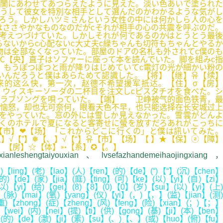
闇にあわせてあつらえたように見えた。淡い色あいで塗られた
うして彼女を特別な相手として選んだのかわかるような気がし
ろう。しかしハツミさんという女性の中には何かしら人の心を
ささやかなものなのだがcそれが相手の心の共震を呼ぶのだ。
考えつづけていた。しかしそれが何であるのかはとうとう最後
ないからc心配ないc大丈夫c緑ちゃんも切符もちゃんとやるか
物は全部なくなっていた。部屋のドアの名札も外されてc僕のも
℃【央】直子はソファーに座って本を読んでいた。脚を組みc指
。もうぽつぽつと雨が降りはじめていてc電灯の光が細かい粉の
いんだろうと僕はあらためて認識した。【将】【继】유【续】
的这么快，第一次，赵德不希望援军抵达。【住】σ【房】
。ウィスキーソーダの二杯目を注文しcピスタチオを食べた。シ
いラブソングを唄っていた。【端】 卫峥被气的面色铁青，最
恼怒，却也无可奈何，眼看天色不早，也只能选择在长安城过上
をやっていた。窓の外には雪しか見えなかった。雪雲がどんよ
近くのホテルで夏になると客寄せに螢を放すだろあれがこっちに
【市】❤【场】「これからどこに行くの」と僕は訊いてみた。
√【”】❅【、】√【“】유【市】【场】【 】★【保】ⓐ【障】
】【房】☆【体】➳【系】✪【。】
nleshengtaiyouxian、lvsefazhandemeihaojingxiang，
【ling】(老)【lao】(人)【ren】(的)【de】(“)【“】(沉)【chen】
的)【de】(家)【jia】(庭)【ting】(可)【ke】(以)【yi】(自)【zi】
)【yi】(给)【gei】(8)【8】(0)【0】(岁)【sui】(以)【yi】(上)
】(脉)【mai】(氧)【yang】(仪)【yi】(，)【，】(监)【jian】(测)
重)【zhong】(症)【zheng】(风)【feng】(险)【xian】(；)【；】
)【wei】(内)【nei】(提)【ti】(供)【gong】(基)【ji】(本)【ben】
g】(的)【de】(激)【ji】(素)【su】(、)【、】(或)【huo】(俯)【fu】