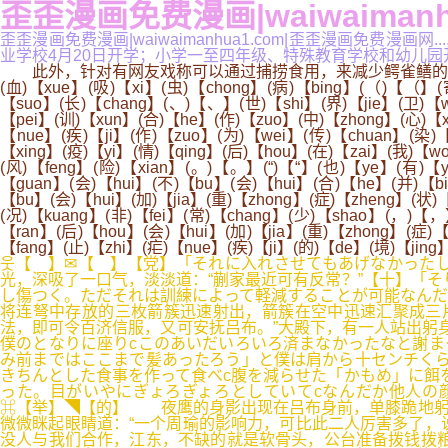
歪歪漫画免费漫画|waiwaimanh
歪歪漫画免费漫画|waiwaimanhua1.com|歪歪漫画免费
业学校4月20日开学；小学一至四年级、特殊教育学校和幼儿园开学时间
此外，针对有网友戏称可以通过捕捞食用，来减少鳄雀鳝的
(血)【xue】(吸)【xi】(虫)【chong】(病)【bing】(（)【（】(寄
【suo】(长)【chang】(、)【、】(世)【shi】(界)【jie】(卫)【w
【pei】(训)【xun】(合)【he】(作)【zuo】(中)【zhong】(心)【x
【nue】(疾)【ji】(作)【zuo】(为)【wei】(传)【chuan】(染)
【xing】(疫)【yi】(情)【qing】(后)【hou】(在)【zai】(我)【w
(风)【feng】(险)【xian】(。)【。】(“)【“】(也)【ye】(有)【
【guan】(会)【hui】(不)【bu】(会)【hui】(合)【he】(并)【b
【bu】(会)【hui】(加)【jia】(重)【zhong】(症)【zheng】(状)
(况)【kuang】(非)【fei】(常)【chang】(少)【shao】(，)【，
【ran】(后)【hou】(会)【hui】(加)【jia】(重)【zhong】(症)
【fang】(止)【zhi】(疟)【nue】(疾)【ji】(的)【de】(境)【jin
웃【 】✉【 】【党】「それに入れさせてもあげなかった
光，深吸了一口气，淡淡道：“蒯家最近可有反常？”【十】「
し傷つく。ただそれは訓練によって軽減することが可能なん
将连弩中存放的三枚箭簇迅速射出，箭簇在空中迅速汇聚成三
法，即可令百济信服，又可安抚吕布。”大殿下，有一人站出躬
僕のとなりに座りcこのあいだいろいろ済まなかったなと謝まっ
み前まではここまで髪あったろう」と僕は肩から十センチくら
きちんとした食事を作って食べc腹を減らせた「かもめ」に餌
った。目がいやにぎょろぎょろとしていてcなんだか他人の
⌘【举】◥【的】 夜鹰的身影出现在吕布身前，单膝跪地躬身
微微眯起眼睛道：“一个周瑜的影响力，可比此二人厉害多了，
没人与我们合作，江东，不缺的就是软骨头，公台准备拨钱拨粮