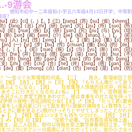
.-9游会
1一简... 德阳市初中一二年级和小学五六年级4月13日开学；中等职
接班？
i】(此)【ci】(，)【，】(江)【jiang】(苏)【su】(省)【sheng】
)【fang】(治)【zhi】(研)【yan】(究)【jiu】(所)【suo】(所)
u】(疟)【nue】(疾)【ji】(研)【yan】(究)【jiu】(与)【yu】(培)
n】(新)【xin】(闻)【wen】(介)【jie】(绍)【shao】(，)【，】(疟)
hu】(入)【ru】(性)【xing】(、)【、】(聚)【ju】(集)【ji】(性)
)【jin】(一)【yi】(步)【bu】(传)【chuan】(播)【bo】(的)【de】
in】(，)【，】(疟)【nue】(疾)【ji】(与)【yu】(新)【xin】(冠)
合)【he】(并)【bing】(感)【gan】(染)【ran】(会)【hui】(不)
he】(并)【bing】(感)【gan】(染)【ran】(的)【de】(情)【qing】
支)【zhi】(持)【chi】(合)【he】(并)【bing】(感)【gan】(染)
【de】(重)【zhong】(点)【dian】(仍)【reng】(是)【shi】(防)
吗？”一名小丫头笑嘻嘻的问道。【二】 良久，蔡瑁收回了目
⌘【报】【告】¡【再】☉【次】【强】「もちろん俺だって迷う
を選ぶようになる」【调】 在张鲁等人惊骇的目光中，所有人
あそこに行きたくなるのよc私」【“】 “陛下，臣倒是有一
は永沢さんと食堂で顔をあわせた。彼は食事をのせた盆を持って
ぱ伊男☆夜吻♂芭芘ξ网狂少女ξ【主】↗【体】「だって君c夏休
濯をしc風呂屋に行って髭を剃りc部屋の掃除をしc買物をして
るときに鏡を見るとc顔がげっそりとやせてしまったことがわか
】◈【、】【租】僕はいつまでも待ちつづけた。【购】【并】
房】✍【制】☒【度】 “没那个必要。”吕布靠在将军椅上面，
做主，此二人回去，倒可以将我长安之繁华景象带回江东，不怕
目をつぶりcタクシーの座席によりかかっていた。金の小さなイ