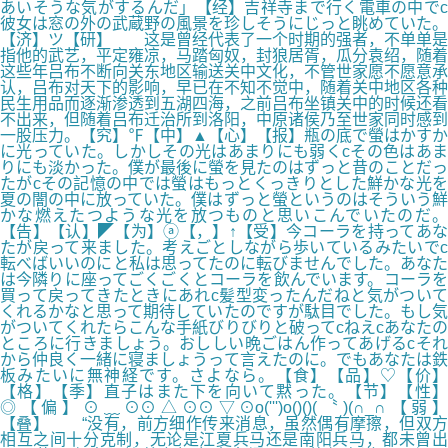
あいそうな気がするんだ」【经】吉祥寺まで行く電車の中でc
彼女は窓の外の武蔵野の風景を珍しそうにじっと眺めていた。
【济】ツ【研】 这是曾经代表了一个时期的强者，不单单是
指他的武艺，平定雍凉，马踏匈奴，封狼居胥，瓜分袁绍，随着
这些年吕布不断向关东地区输送关中文化，不管世家愿不愿意承
认，吕布对天下的影响，早已在不知不觉中，随着关中地区各种
民生用品而逐渐渗透到五湖四海，之前吕布坐镇关中的时候还看
不出来，但随着吕布迁治所到洛阳，中原诸侯乃至世家同时感到
一股压力。【究】℉【中】▲【心】【报】瓶の底で螢はかすか
に光っていた。しかしその光はあまりにも弱くcその色はあま
りにも淡かった。僕が最後に螢を見たのはずっと昔のことだっ
たがcその記憶の中では螢はもっとくっきりとした鮮かな光を
夏の闇の中に放っていた。僕はずっと螢というのはそういう鮮
かな燃えたつような光を放つものと思いこんでいたのだ。
【告】【认】◤【为】ⓐ【，】↑【受】今コーラを持ってあな
たが戻って来ました。考えごとしながら歩いているみたいでc
転べばいいのにと私は思ってたのに転びませんでした。あなた
は今隣りに座ってごくごくとコーラを飲んでいます。コーラを
買って戻ってきたときにあれc髪型変ったんだねと気がついて
くれるかなと思って期待していたのですが駄目でした。もし気
がついてくれたらこんな手紙びりびりと破ってcねえcあなたの
ところに行きましょう。おししい晩ごはん作ってあげるcそれ
から仲良く一緒に寝ましょうって言えたのに。でもあなたは鉄
板みたいに無神経です。さよなら。【食】【品】♡【价】
【格】【季】直子はまた下を向いて黙った。【节】【性】
◎【偏】⊙﹏⊙⊙△⊙⊙▽⊙o(''')o()()(〝)(∩_∩【弱】
【叠】 “没有，前方细作传来消息，虽然偶有摩擦，但双方
相互之间十分克制，无论是江夏兵马还是南阳兵马，都未曾出