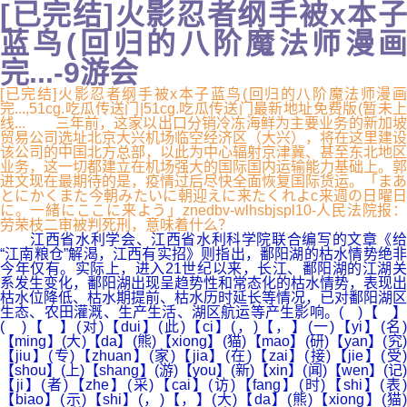
[已完结]火影忍者纲手被x本子
蓝鸟(回归的八阶魔法师漫画
完...-9游会
[已完结]火影忍者纲手被x本子蓝鸟(回归的八阶魔法师漫画
完...,51cg.吃瓜传送门|51cg.吃瓜传送门最新地址免费版(暂未上
线... 三年前，这家以出口分销冷冻海鲜为主要业务的新加坡
贸易公司选址北京大兴机场临空经济区（大兴），将在这里建设
该公司的中国北方总部，以此为中心辐射京津冀、甚至东北地区
业务，这一切都建立在机场强大的国际国内运输能力基础上。郭
进文现在最期待的是，疫情过后尽快全面恢复国际货运。「まあ
とにかくまた今朝みたいに朝迎えに来たくれよc来週の日曜日
に。一緒にここに来よう」znedbv-wlhsbjspl10-人民法院报：
劳荣枝二审被判死刑，意味着什么？
江西省水利学会、江西省水利科学院联合编写的文章《给
“江南粮仓”解渴，江西有实招》则指出，鄱阳湖的枯水情势绝非
今年仅有。实际上，进入21世纪以来，长江、鄱阳湖的江湖关
系发生变化，鄱阳湖出现呈趋势性和常态化的枯水情势，表现出
枯水位降低、枯水期提前、枯水历时延长等情况，已对鄱阳湖区
生态、农田灌溉、生产生活、湖区航运等产生影响。( )【 】
( )【 】(对)【dui】(此)【ci】(，)【，】(一)【yi】(名)
【ming】(大)【da】(熊)【xiong】(猫)【mao】(研)【yan】(究)
【jiu】(专)【zhuan】(家)【jia】(在)【zai】(接)【jie】(受)
【shou】(上)【shang】(游)【you】(新)【xin】(闻)【wen】(记)
【ji】(者)【zhe】(采)【cai】(访)【fang】(时)【shi】(表)
【biao】(示)【shi】(，)【，】(大)【da】(熊)【xiong】(猫)