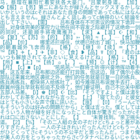
马，蔡瑁在襄阳忙着安抚各大豪门。”吕蒙躬身道。【加】
✪【服】♫【务】第二にあなたが緑さんとセックスするかしな
いかというのはcそれはあなた自身の問題であってc私にはなん
とも言えません。緑さんとよく話しあってc納得のいく結論を
出して下さい。【需】 吕布身体在不可思议的情况下诡异一
扭，对身体完美的掌控力让他在间不容发之际避开了这绝命一剑
的同时，还能顺手将夜鹰推开。【求】▲【温】☪【和】
☮【复】℃【苏】®【的】【影】➳【响】≈【，】┄【食】卐
【品】【价】 哪里还拦得住，伏德已经出了城门，快马加鞭
的朝着城外飞奔而去。【格】☁【继】®【续】♒【下】
™【跌】✈【，】✈【非】◇【食】❥【品】☤【价】「君のは
いつも解放されてるみたいに見えるけどね」【格】↓【有】
【所】■【上】™【扬】☼【，】←【预】⊙【计】™【4】
【月】【c】■【p】 “吼吼吼~”一群将士听得兴奋地挥动着手
臂，这五年来，吕布那边还能打打异族，但这边，除了偶尔小股
部队过来冀北地区袭扰之外，他们的任务就是日复一日的练兵、
练兵再练兵，都快将人给练吐了，如今难得吕布说放手去打，这
群冀州强兵早就有些迫不及待了，他们要证明，自己不比关中那
五部人马差。【i】♚【同】☪【比】「そうですよ」と僕は湯を
わかしてお茶を入れながら言った。【上】「寝てたの」と彼女
はとても小さいな声で僕に訊いた。【涨】〖【0】「うーんcで
もそういうのは好みの問題だから」と僕は言った。僕としては
そういう人物が緑を好きになったこと自体が驚きだったがcそ
れは口に出さないことにした。【.】 “未曾找到。”亲卫摇头
道。【2】【%】「その二人組の女の子だけどcちょっと差があ
りすぎたんだよ。一人の子はきれいだったんだけどcもう一人
がひどくってさcそういうの不公平だと思ったんだ。つまり俺
が美人の方をとっちゃったからさcワタナベにわるいじゃない