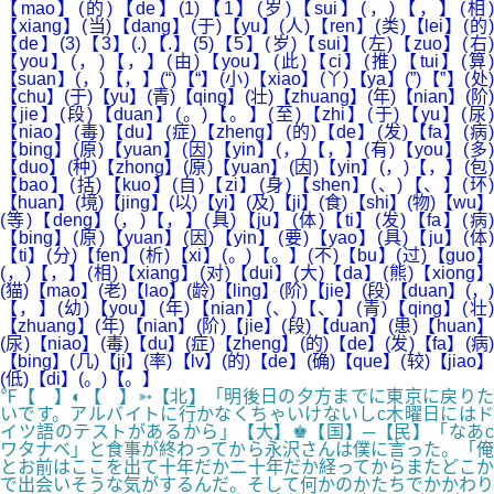
【mao】(的)【de】(1)【1】(岁)【sui】(，)【，】(相)
【xiang】(当)【dang】(于)【yu】(人)【ren】(类)【lei】(的)
【de】(3)【3】(.)【.】(5)【5】(岁)【sui】(左)【zuo】(右)
【you】(，)【，】(由)【you】(此)【ci】(推)【tui】(算
【suan】(，)【，】(“)【“】(小)【xiao】(丫)【ya】(”)【”】(处)
【chu】(于)【yu】(青)【qing】(壮)【zhuang】(年)【nian】(阶)
【jie】(段)【duan】(。)【。】(至)【zhi】(于)【yu】(尿)
【niao】(毒)【du】(症)【zheng】(的)【de】(发)【fa】(病)
【bing】(原)【yuan】(因)【yin】(，)【，】(有)【you】(多)
【duo】(种)【zhong】(原)【yuan】(因)【yin】(，)【，】(包)
【bao】(括)【kuo】(自)【zi】(身)【shen】(、)【、】(环)
【huan】(境)【jing】(以)【yi】(及)【ji】(食)【shi】(物)【wu】
(等)【deng】(，)【，】(具)【ju】(体)【ti】(发)【fa】(病)
【bing】(原)【yuan】(因)【yin】(要)【yao】(具)【ju】(体)
【ti】(分)【fen】(析)【xi】(。)【。】(不)【bu】(过)【guo】
(，)【，】(相)【xiang】(对)【dui】(大)【da】(熊)【xiong】
(猫)【mao】(老)【lao】(龄)【ling】(阶)【jie】(段)【duan】(，)
【，】(幼)【you】(年)【nian】(、)【、】(青)【qing】(壮)
【zhuang】(年)【nian】(阶)【jie】(段)【duan】(患)【huan】
(尿)【niao】(毒)【du】(症)【zheng】(的)【de】(发)【fa】(病)
【bing】(几)【ji】(率)【lv】(的)【de】(确)【que】(较)【jiao】
(低)【di】(。)【。】
℉【 】◐【 】➳【北】「明後日の夕方までに東京に戻りた
いです。アルバイトに行かなくちゃいけないしc木曜日にはド
イツ語のテストがあるから」【大】♚【国】─【民】「なあc
ワタナベ」と食事が終わってから永沢さんは僕に言った。「俺
とお前はここを出て十年だか二十年だか経ってからまたどこか
で出会いそうな気がするんだ。そして何かのかたちでかかわり