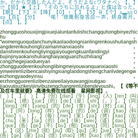
か。だから交換したんだよ。そうだよなcワタナベ」【，】
☏【较】★【上】「そのうちに忘れるよ」と僕は言った。
【期】【下】※【降】【0】♀【.】【5】유【个】≥▂≤≥０
≤≥【百】【分】 “喏！”夜鹰躬身答应一声，转身离开。
【点】【。】
zhongguoshouxijingjixuejialuntanfulishichangquhongbinyezhic
hu，
“womenguoqudanchunyikaolaodongnianlingrenkoushuliangsh
angderenkouhonglizaimanmanxiaoshi，
danshirenkouhongliyinggaiyougengkuanfandingyi，
bujinjinyaokanshulianghaiyaoguanzhuzhiliang”，
congzhegejiaodueryan，
zhongguoderenkouhonglibingmeiyouwanquanxiaoshi，
yinweirenlizibencaishiyingxianglaodongshengchanlvdegengw
eizhongyaodeyinsu，
erzhongguorenlizibenzaiweilaiyouwangjixutigao，
jiaoyutouzikeyijinyibuzengchangrenlizibendeyoushi。
【《等
及在车里就要》-高清免费在线观看 _ 星网影视】
。
( )【 】( )【 】(但)【dan】(令)【ling】(人)【ren】(叫)
【jiao】(绝)【jue】(的)【de】(是)【shi】(，)【，】(同)
【tong】(样)【yang】(的)【de】(食)【shi】(材)【cai】(，)
【，】(同)【tong】(样)【yang】(的)【de】(调)【tiao】(料)
【liao】(，)【，】(每)【mei】(家)【jia】(烤)【kao】(出)
【chu】(来)【lai】(的)【de】(味)【wei】(道)【dao】(却)
【que】(各)【ge】(不)【bu】(相)【xiang】(同)【tong】(。)
【。】(这)【zhe】(就)【jiu】(取)【qu】(决)【jue】(于)【yu】
(各)【ge】(家)【jia】(烧)【shao】(烤)【kao】(师)【shi】(傅)