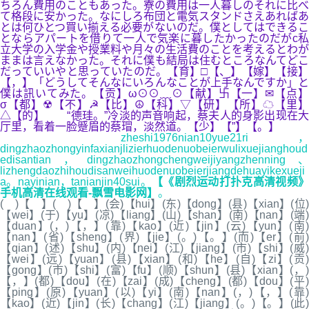
ちろん費用のこともあった。寮の費用は一人暮しのそれに比べ
て格段に安かった。なにしろ布団と電気スタンドさえあればあ
とは何ひとつ買い揃える必要がないのだ。僕としてはできるこ
とならアパートを借りて一人で気楽に暮したかったのだがc私
立大学の入学金や授業料や月々の生活費のことを考えるとわが
ままは言えなかった。それに僕も結局は住むところなんてどこ
だっていいやと思っていたのだ。【育】□【、】【嫁】【接】
【，】「どうしてそんなにいろんなことが上手なんですか」と
僕は訊いてみた。【贡】ω⊙⊙﹏⊙【献】卐【一】✉【点】
σ【都】☢【不】☭【比】☮【科】▽【研】【所】☁【里】
△【的】 “德珪。”冷淡的声音响起，蔡夫人的身影出现在大
厅里，看着一脸蹙眉的蔡瑁，淡然道。【少】【”】【。】
zheshi1976nian10yue21ri，
dingzhaozhongyinfaxianjlizierhuodenuobeierwulixuejianghoud
edisantian，dingzhaozhongchengweijiyangzhenning、
lizhengdaozhihoudisanweihuodenuobeierjiangdehuayikexueji
a。nayinian，tanianjin40sui。
【《剧烈运动打扑克高清视频
手机高清在线观看-飘雪电影网】
。
( )【 】( )【 】(会)【hui】(东)【dong】(县)【xian】(位)
【wei】(于)【yu】(凉)【liang】(山)【shan】(南)【nan】(端)
【duan】(，)【，】(靠)【kao】(近)【jin】(云)【yun】(南)
【nan】(省)【sheng】(界)【jie】(。)【。】(而)【er】(前)
【qian】(述)【shu】(内)【nei】(江)【jiang】(市)【shi】(威)
【wei】(远)【yuan】(县)【xian】(和)【he】(自)【zi】(贡)
【gong】(市)【shi】(富)【fu】(顺)【shun】(县)【xian】(，)
【，】(都)【dou】(在)【zai】(成)【cheng】(都)【dou】(平)
【ping】(原)【yuan】(以)【yi】(南)【nan】(，)【，】(靠)
【kao】(近)【jin】(长)【chang】(江)【jiang】(。)【。】(此)