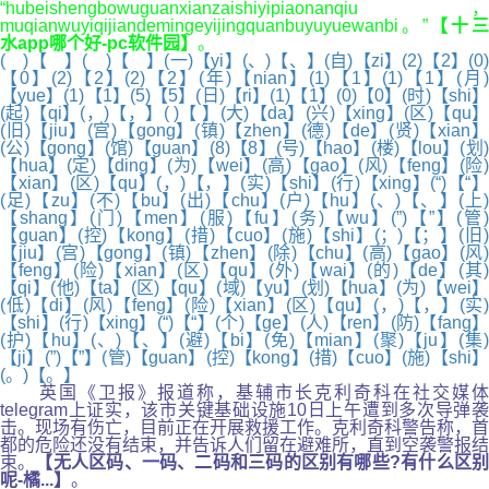
“hubeishengbowuguanxianzaishiyipiaonanqiu，
muqianwuyiqijiandemingeyijingquanbuyuyuewanbi。”
【十
水app哪个好-pc软件园】
。
( )【 】( )【 】(一)【yi】(、)【、】(自)【zi】(2)【2】(0)
【0】(2)【2】(2)【2】(年)【nian】(1)【1】(1)【1】(月)
【yue】(1)【1】(5)【5】(日)【ri】(1)【1】(0)【0】(时)【shi】
(起)【qi】(，)【，】( )【 】(大)【da】(兴)【xing】(区)【qu】
(旧)【jiu】(宫)【gong】(镇)【zhen】(德)【de】(贤)【xian】
(公)【gong】(馆)【guan】(8)【8】(号)【hao】(楼)【lou】(划)
【hua】(定)【ding】(为)【wei】(高)【gao】(风)【feng】(险)
【xian】(区)【qu】(，)【，】(实)【shi】(行)【xing】(“)【“】
(足)【zu】(不)【bu】(出)【chu】(户)【hu】(、)【、】(上)
【shang】(门)【men】(服)【fu】(务)【wu】(”)【”】(管)
【guan】(控)【kong】(措)【cuo】(施)【shi】(；)【；】(旧)
【jiu】(宫)【gong】(镇)【zhen】(除)【chu】(高)【gao】(风)
【feng】(险)【xian】(区)【qu】(外)【wai】(的)【de】(其)
【qi】(他)【ta】(区)【qu】(域)【yu】(划)【hua】(为)【wei】
(低)【di】(风)【feng】(险)【xian】(区)【qu】(，)【，】(实)
【shi】(行)【xing】(“)【“】(个)【ge】(人)【ren】(防)【fang】
(护)【hu】(、)【、】(避)【bi】(免)【mian】(聚)【ju】(集)
【ji】(”)【”】(管)【guan】(控)【kong】(措)【cuo】(施)【shi】
(。)【。】
英国《卫报》报道称，基辅市长克利奇科在社交媒体
telegram上证实，该市关键基础设施10日上午遭到多次导弹袭
击。现场有伤亡，目前正在开展救援工作。克利奇科警告称，首
都的危险还没有结束，并告诉人们留在避难所，直到空袭警报结
束。
【无人区码、一码、二码和三码的区别有哪些?有什么区
呢-橘...】
。