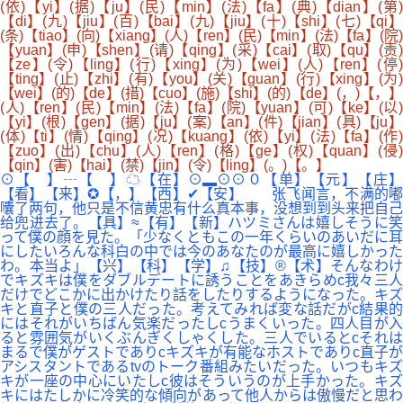
(依)【yi】(据)【ju】(民)【min】(法)【fa】(典)【dian】(第)
【di】(九)【jiu】(百)【bai】(九)【jiu】(十)【shi】(七)【qi】
(条)【tiao】(向)【xiang】(人)【ren】(民)【min】(法)【fa】(院)
【yuan】(申)【shen】(请)【qing】(采)【cai】(取)【qu】(责)
【ze】(令)【ling】(行)【xing】(为)【wei】(人)【ren】(停)
【ting】(止)【zhi】(有)【you】(关)【guan】(行)【xing】(为)
【wei】(的)【de】(措)【cuo】(施)【shi】(的)【de】(，)【，】
(人)【ren】(民)【min】(法)【fa】(院)【yuan】(可)【ke】(以)
【yi】(根)【gen】(据)【ju】(案)【an】(件)【jian】(具)【ju】
(体)【ti】(情)【qing】(况)【kuang】(依)【yi】(法)【fa】(作)
【zuo】(出)【chu】(人)【ren】(格)【ge】(权)【quan】(侵)
【qin】(害)【hai】(禁)【jin】(令)【ling】(。)【。】
⊙【 】┄【 】☁【在】⊙▂⊙⊙０【单】【元】【庄】
【看】【来】✪【，】【西】✔【安】 张飞闻言，不满的嘟
囔了两句，他只是不信黄忠有什么真本事，没想到到头来把自己
给兜进去了。【具】≈【有】【新】ハツミさんは嬉しそうに笑
って僕の顔を見た。「少なくともこの一年くらいのあいだに耳
にしたいろんな科白の中では今のあなたのが最高に嬉しかった
わ。本当よ」【兴】【科】【学】♫【技】®【术】そんなわけ
でキズキは僕をダブルデートに誘うことをあきらめc我々三人
だけでどこかに出かけたり話をしたりするようになった。キズ
キと直子と僕の三人だった。考えてみれば変な話だがc結果的
にはそれがいちばん気楽だったしcうまくいった。四人目が入
ると雰囲気がいくぶんぎくしゃくした。三人でいるとcそれは
まるで僕がゲストでありcキズキが有能なホストでありc直子が
アシスタントであるtvのトーク番組みたいだった。いつもキズ
キが一座の中心にいたしc彼はそういうのが上手かった。キズ
キにはたしかに冷笑的な傾向があって他人からは傲慢だと思わ