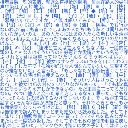
持着最后一刻的表情，就这么直挺挺的倒地，鲜血在路人的尖叫
声中染红了大片地面。【统】┆【能】【源】♛【、】【技】
↓【术】【加】【工】【到】【新】❣【型】◆【航】❅【空】
【航】【天】☠【、】☢【电】│【子】♡【通】◐【讯】【等】
「邪魔じゃないですか」と僕は訊いてみた。【都】°【有】
♛【很】ⓐ【好】＊【的】♚【基】®【础】「横浜。でも行か
ないわよc前にも言ったでしょあの人たちcもう私とは関りあわ
ない方がいいのよ。あの人たちにはあの人たちの新しい生活が
あるしc私は会えば会っったで辛くなるし。会わないのがいち
ばんよ」【。】◈【这】✍【也】▽【是】↗【在】√【智】
【能】✍【化】「趣味と言えば言えなくもないね。一般的に
頭のまともな人はそういうのを好意とか愛情とかいう名前で呼
ぶけれどc君は趣味って呼びたいんならそう呼べばいい」
【产】【业】┆【革】彼女はサングラスのつるを口にくわえc
もそもそした声で「孤独が好きな人間なんていない。失望する
のが嫌なだけだ」と言った。「もしあなたが自叙伝書くことに
なったらその時は科白使えるわよ」【命】【浪】【潮】【中】
✌【，】【西】☪【安】←【能】「そういう人はけっこう多い
わね」と彼女は爪の甘皮をいじりながら言った。「でも私c真
剣にそういう考え方しかできないの。ただ正直に言ってるだけ
なの。べつに他人と変った考え方してるなんて思ったこともな
いしcそんなもの求めてるわけでもないのよ。でも私が正直に
話すとcそんな冗談か演技だと思うの。それでときどき何もか
も面倒臭くなっちゃうけどね」【够】【抓】☪【住】【新】僕
は最後まで読んでしまうとまた始めから読み返した。そして下
に降りて自動販売機でコーラを買ってきてcそれを飲みながら
またもう一度読み返した。そしてその七枚の便箋を封筒に戻し
c机の上に置いた。ピンク色の封筒には女の子にしては少しき