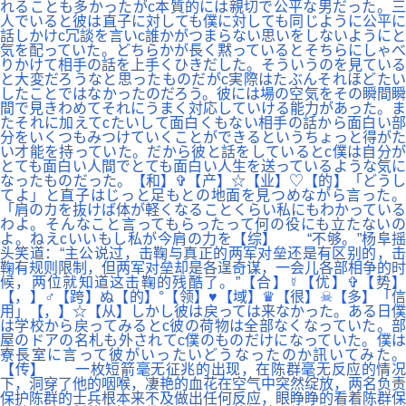
れることも多かったがc本質的には親切で公平な男だった。三
人でいると彼は直子に対しても僕に対しても同じように公平に
話しかけc冗談を言いc誰かがつまらない思いをしないようにと
気を配っていた。どちらかが長く黙っているとそちらにしゃべ
りかけて相手の話を上手くひきだした。そういうのを見ている
と大変だろうなと思ったものだがc実際はたぶんそれほどたい
したことではなかったのだろう。彼には場の空気をその瞬間瞬
間で見きわめてそれにうまく対応していける能力があった。ま
たそれに加えてcたいして面白くもない相手の話から面白い部
分をいくつもみつけていくことができるというちょっと得がた
い才能を持っていた。だから彼と話をしているとc僕は自分が
とても面白い人間でとても面白い人生を送っているような気に
なったものだった。【和】✞【产】☆【业】♡【的】「どうし
てよ」と直子はじっと足もとの地面を見つめながら言った。
「肩のカを抜けば体が軽くなることくらい私にもわかっている
わよ。そんなこと言ってもらったって何の役にも立たないの
よ。ねえcいいもし私が今肩の力を【综】 “不够。”杨阜摇
头笑道：“主公说过，击鞠与真正的两军对垒还是有区别的，击
鞠有规则限制，但两军对垒却是各逞奇谋，一会儿各部相争的时
候，两位就知道这击鞠的残酷了。”【合】☿【优】✞【势】
【，】♂【跨】ぬ【的】°【领】♥【域】♛【很】☠【多】「信
用」【，】☆【从】しかし彼は戻っては来なかった。ある日僕
は学校から戻ってみるとc彼の荷物は全部なくなっていた。部
屋のドアの名札も外されてc僕のものだけになっていた。僕は
寮長室に言って彼がいったいどうなったのか訊いてみた。
【传】 一枚短箭毫无征兆的出现，在陈群毫无反应的情况
下，洞穿了他的咽喉，凄艳的血花在空气中突然绽放，两名负责
保护陈群的士兵根本来不及做出任何反应，眼睁睁的看着陈群保