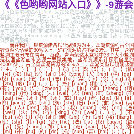
《《色哟哟网站入口》》-9游会
《《色哟哟网站入口》》-完结免费在线观看 _ 星网影视,放送内
容|嵐にしやがれ|日本テレビ 但在这种背景下，国内汽车出
口产业却实现了逆势增长。中汽协数据显示，2021年我国汽车
出口量201.5万辆，同比增长101.1%，结束了此前多年汽车出口
量在100万辆附近徘徊的情况。今年以来，汽车出口数量仍保持
高速增长。le0mmh-wlhsbjspl10-西方“最重磅石油制裁”，能让
俄罗斯屈服吗？
而在我国，锂资源储备以盐湖资源为主，盐湖资源约占全国
锂资源总储量的80%以上，矿石资源约占不到20%。其中，含锂
盐湖主要分布在青海、西藏。青海柴达木盆地中33个大小盐湖
是我国盐湖卤水资源主要聚集地，盐湖资源累计探明储量约
4000亿吨，占全国盐湖资源的50%以上，盐湖类型以硫酸盐型
为主。( )【 】( )【 】(1)【1】(5)【5】(。)【。】(依)
【yi】(法)【fa】(适)【shi】(用)【yong】(人)【ren】(格)【ge】
(权)【quan】(侵)【qin】(害)【hai】(禁)【jin】(令)【ling】(制)
【zhi】(度)【du】(。)【。】(权)【quan】(利)【li】(人)【ren】
(有)【you】(证)【zheng】(据)【ju】(证)【zheng】(明)
【ming】(行)【xing】(为)【wei】(人)【ren】(正)【zheng】(在)
【zai】(实)【shi】(施)【shi】(或)【huo】(者)【zhe】(即)【ji】
(将)【jiang】(实)【shi】(施)【shi】(侵)【qin】(害)【hai】(其)
【qi】(人)【ren】(格)【ge】(权)【quan】(的)【de】(违)
【wei】(法)【fa】(行)【xing】(为)【wei】(，)【，】(不)
【bu】(及)【ji】(时)【shi】(制)【zhi】(止)【zhi】(将)【jiang】
(使)【shi】(其)【qi】(合)【he】(法)【fa】(权)【quan】(益)
【yi】(受)【shou】(到)【dao】(难)【nan】(以)【yi】(弥)
【mi】(补)【bu】(的)【de】(损)【sun】(害)【hai】(，)【，】