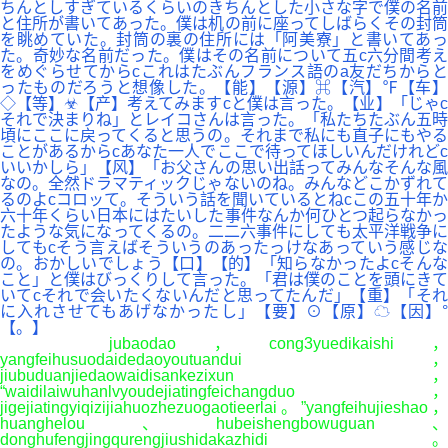
ちんとしすぎているくらいのきちんとした小さな字で僕の名前
と住所が書いてあった。僕は机の前に座ってしばらくその封筒
を眺めていた。封筒の裏の住所には「阿美寮」と書いてあっ
た。奇妙な名前だった。僕はその名前について五c六分間考え
をめぐらせてからcこれはたぶんフランス語のa友だちからと
ったものだろうと想像した。【能】【源】⌘【汽】℉【车】
◇【等】☣【产】考えてみますcと僕は言った。【业】「じゃc
それで決まりね」とレイコさんは言った。「私たちたぶん五時
頃にここに戻ってくると思うの。それまで私にも直子にもやる
ことがあるからcあなた一人でここで待ってほしいんだけれどc
いいかしら」【风】「お父さんの思い出話ってみんなそんな風
なの。全然ドラマティックじゃないのね。みんなどこかずれて
るのよcコロッて。そういう話を聞いているとねcこの五十年か
六十年くらい日本にはたいした事件なんか何ひとつ起らなかっ
たような気になってくるの。二二六事件にしても太平洋戦争に
してもcそう言えばそういうのあったっけなあっていう感じな
の。おかしいでしょう【口】【的】「知らなかったよcそんな
こと」と僕はびっくりして言った。「君は僕のことを頭にきて
いてcそれで会いたくないんだと思ってたんだ」【重】「それ
に入れさせてもあげなかったし」【要】⊙【原】☁【因】°
【。】
jubaodao，cong3yuedikaishi，
yangfeihusuodaidedaoyoutuandui，
jiubuduanjiedaowaidisankezixun，
“waidilaiwuhanlvyoudejiatingfeichangduo，
jigejiatingyiqizijiahuozhezuogaotieerlai。”yangfeihujieshao，
huanghelou、hubeishengbowuguan、
donghufengjingqurengjiushidakazhidi。