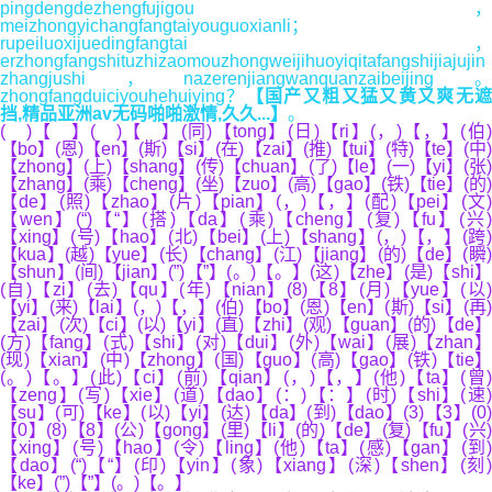
pingdengdezhengfujigou，
meizhongyichangfangtaiyouguoxianli；
rupeiluoxijuedingfangtai，
erzhongfangshituzhizaomouzhongweijihuoyiqitafangshijiajujin
zhangjushi，nazerenjiangwanquanzaibeijing。
zhongfangduiciyouhehuiying？
【国产又粗又猛又黄又爽无
挡,精品亚洲av无码啪啪激情,久久...】
。
( )【 】( )【 】(同)【tong】(日)【ri】(，)【，】(伯)
【bo】(恩)【en】(斯)【si】(在)【zai】(推)【tui】(特)【te】(中)
【zhong】(上)【shang】(传)【chuan】(了)【le】(一)【yi】(张)
【zhang】(乘)【cheng】(坐)【zuo】(高)【gao】(铁)【tie】(的)
【de】(照)【zhao】(片)【pian】(，)【，】(配)【pei】(文)
【wen】(“)【“】(搭)【da】(乘)【cheng】(复)【fu】(兴)
【xing】(号)【hao】(北)【bei】(上)【shang】(，)【，】(跨)
【kua】(越)【yue】(长)【chang】(江)【jiang】(的)【de】(瞬)
【shun】(间)【jian】(”)【”】(。)【。】(这)【zhe】(是)【shi】
(自)【zi】(去)【qu】(年)【nian】(8)【8】(月)【yue】(以)
【yi】(来)【lai】(，)【，】(伯)【bo】(恩)【en】(斯)【si】(再)
【zai】(次)【ci】(以)【yi】(直)【zhi】(观)【guan】(的)【de】
(方)【fang】(式)【shi】(对)【dui】(外)【wai】(展)【zhan】
(现)【xian】(中)【zhong】(国)【guo】(高)【gao】(铁)【tie】
(。)【。】(此)【ci】(前)【qian】(，)【，】(他)【ta】(曾)
【zeng】(写)【xie】(道)【dao】(：)【：】(时)【shi】(速)
【su】(可)【ke】(以)【yi】(达)【da】(到)【dao】(3)【3】(0)
【0】(8)【8】(公)【gong】(里)【li】(的)【de】(复)【fu】(兴)
【xing】(号)【hao】(令)【ling】(他)【ta】(感)【gan】(到)
【dao】(“)【“】(印)【yin】(象)【xiang】(深)【shen】(刻)
【ke】(”)【”】(。)【。】