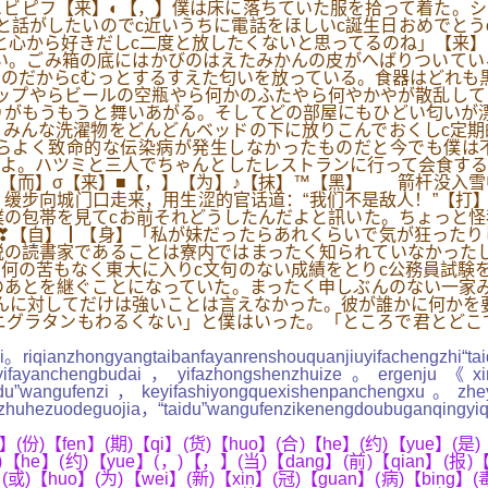
ヒビピフ【来】◐【，】僕は床に落ちていた服を拾って着た。
と話がしたいのでc近いうちに電話をほしいc誕生日おめでとう
ら好きだしc二度と放したくないと思ってるのね」【来】＊【，】【
い。ごみ箱の底にはかびのはえたみかんの皮がへばりついてい
のだからcむっとするすえた匂いを放っている。食器はどれも
ップやらビールの空瓶やら何かのふたやら何やかやが散乱して
がもうもうと舞いあがる。そしてどの部屋にもひどい匂いが漂
みんな洗濯物をどんどんベッドの下に放りこんでおくしc定期
らよく致命的な伝染病が発生しなかったものだと今でも僕は
飯だよ。ハツミと三人でちゃんとしたレストランに行って会食す
”】【而】σ【来】■【，】【为】♪【抹】™【黑】 箭杆没入
缓步向城门口走来，用生涩的官话道：“我们不是敌人！”【打
は僕の包帯を見てcお前それどうしたんだよと訊いた。ちょっと
❣【自】┃【身】「私が妹だったらあれくらいで気が狂ったり
の読書家であることは寮内ではまったく知られていなかったし
何の苦もなく東大に入りc文句のない成績をとりc公務員試験
のあとを継ぐことになっていた。まったく申しぶんのない一家
んに対してだけは強いことは言えなかった。彼が誰かに何かを
ニグラタンもわるくない」と僕はいった。「ところで君とどこ
qianzhongyangtaibanfayanrenshouquanjiuyifachengzhi“taidu
yifayanchengbudai，yifazhongshenzhuize。ergenju《xi
“taidu”wangufenzi，keyifashiyongquexishenpanchengxu。z
zhuhezuodeguojia，“taidu”wangufenzikenengdoubuganqingyi
】(份)【fen】(期)【qi】(货)【huo】(合)【he】(约)【yue】(是)【
)【he】(约)【yue】(，)【，】(当)【dang】(前)【qian】(报)【b
(或)【huo】(为)【wei】(新)【xin】(冠)【guan】(病)【bing】(