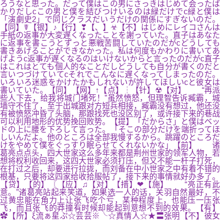
ろうなと思った。だって僕はこの男にさっきはじめて会ったば
かりだしcこの男と僕を結びつけいるのは緑だけでc緑と僕は
「演劇史2」で同じクラスだいうだけの関係にすぎないのだ。
【同】☤【银】♪【行】❣【、】☣【不】はじめにレイコさんは
手紙の返事が大変遅くなったことを謝っていた。直子はあなた
に返事を書こうとずっと悪戦苦闘していたのだがcどうしても
書きあげることができなかった。私は何度もかわりに書いてあ
げようc返事が遅くなるのはいけないからと言ったのだがc直子
はこれはとても個人的なことだしどうしても自分が書くのだと
言いつづけていてcそれでこんなに遅くなってしまったのだ。
いろいろ迷惑をかけたかもしれないが許してほしいcと彼女は
書いていた。【同】【网】↑【点】┆【针】☢【对】 “再派
些人下去，给我将城门堵死！”虽然愤怒，但理智告诉臧霸，城
墙守不住了，至于出城跟对方短兵相接，臧霸没有想过，他还没
有被愤怒冲昏了头脑，那跟找死也没区别了，或许接下来的巷战
可以利用地形的优势挽回败势。【提】「だからさ」と僕はベッ
ドの上に腰を下ろして言った。「そこの部分だけを端折ってほ
しいんだよ。他のところは全部我慢するから。跳躍のところだ
けをやめて僕をぐっすり眠らせてくれないかな」【前】 诸
葛亮点点头，四大世家这么多年来都是荆州世家的领军人物，若
想将权利收回来，这四大世家必须打压，但又不能一杆子打死，
在打过之后，却要进行拉拢，而刘备在中小世家之中有着不错的
根基，只要将这四家给收拾服帖了，接下来的事情就好办多了。
【贷】【的】〖【应】♫【对】【措】❤【施】 “亮正有此
意。”诸葛亮站起来笑道，如果选一人的话，关羽自然最好，不
过黄忠能在角力上让张飞吃个亏，某种程度上，也能压一压张
飞，而且张飞的莽撞有时候却能起到意想不到的效果。【有】
✿【所】ξ流ぁ星ぷ☆芸芸※╰☆真情人☆★〓张明【不】彼女