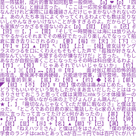
是一阵猛射，成片的曹军如同割草一般倒地。【a】❤【p】「四
日くらいね」と緑は言った。「ここは一応完全看護がたてまえ
なんだけれど実際には看護婦さんだけじゃまかないきれないの
よ。あの人たち本当によくやってくれるわよcでも数は足りな
いしcやんなきゃいけないことが多すぎるのよ。だからどして
も家族がつかざるを得ないのよc【p】【提】【前】☼【还】✌
【贷】☏【，】→【需】「そして一時間後には海には放り込ん
でやるからcそれまでその格好でたっぷり楽しんでなっって船
倉に置き去りにされるの」【要】【每】☏【天】⌘【下】☁
【午】☣【2】▲【时】↖【线】【上】┄【操】彼女はサング
ラスのつるを口にくわえcもそもそした声で「孤独が好きな人
間なんていない。失望するのが嫌なだけだ」と言った。「もし
あなたが自叙伝書くことになったらその時は科白使えるわよ」
【作】♂【预】「じゃあそれでいいじゃないか」【约】
☿【，】⌘【自】︻【去】®【年】 面对张辽那边恐怖的箭
雨攻击，夏侯渊不敢再硬碰，只能退守营寨，谨守营地，等待后
续辎重的到来。【底】わ【预】◐【约】◆【名】¡【额】
◤【就】↑【不】【好】☤【抢】僕の頭は痛みはじめた。もう
どうでもいいやという気もしたがcまあ言いだしたことははっ
きりさせておこうと思ってc僕は実際にnhkラジオ体操第一の
メロディーを唄いながら床の上でぴょんぴょん跳んだ。【了】
★【，】「親切なんじゃなくてcただ単に暇なのさ」と僕は言
った。「ところであの日君の家に電話したらc家の人が君は病
院に言ったって言ってたけどc何かあったの」【甚】【至】
●【开】→【抢】®【不】☑【到】☏【1】☏【分】【钟】
♪【就】【显】°【示】✈【名】▲【额】℉【已】【满】【。】
【建】「ねえハツミさん」と僕は口をはさんだ。「僕の学校の
学食のランチはcacbとあってaが百二十円でbは百円でcが八十