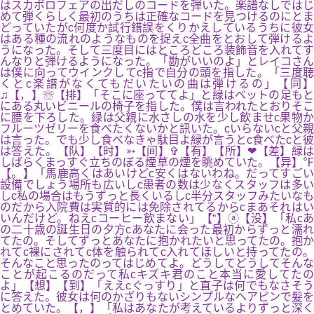
はスカボロフェアの出だしのコードを弾いた。楽譜なしではじ
めて弾くらしく最初のうちは正確なコードを見つけるのにとま
どっていたがc何度か試行錯誤をくりかえしているうちに彼女
はある種の流れのようなものを捉えc全曲をとおして弾けるよ
うになった。そして三度目にはところどころ装飾音を入れてす
んなりと弾けるようになった。「勘がいいのよ」とレイコさん
は僕に向ってウインクしてc指で自分の頭を指した。「三度聴
くとc楽譜がなくてもだいたいの曲は弾けるの」【同】
♫【，】☏【排】「そこに座っててよ」と緑はベットの足もと
にある丸いビニールの椅子を指した。僕は言われたとおりそこ
に腰を下ろした。緑は父親に水さしの水を少し飲ませc果物か
フルーツゼリーを食べたくないかと訊いた。cいらないcと父親
は言った。でも少し食べなきゃ駄目よ緑が言うとc食べたcと彼
は答えた。【队】【时】➳【间】✞【有】【所】❤【差】緑は
しばらくまっすぐ立ちのぼる煙草の煙を眺めていた。【异】℉
【。】「馬鹿高くはあいけどc安くはないわね。だってすごい
設備でしょう場所も広いしc患者の数は少なくスタッフは多い
しc私の場合はもうずっと長くいるしc半分スタッフみたいなも
のだから入院費は実質的には免除されてるからcまあそれはい
いんだけど。ねえcコーヒー飲まない」【“】ⓐ【没】「私cあ
の二十歳の誕生日の夕方cあなたに会った最初からずっと濡れ
てたの。そしてずっとあなたに抱かれたいと思ってたの。抱か
れてc裸にされてc体を触られてc入れてほしいと持ってたの。
そんなこと思ったのってはじめてよ。どうしてどうしてそんな
ことが起こるのだって私cキズキ君のこと本当に愛してたの
よ」【想】【到】「ええcぐっすり」と直子は何でもなさそう
に答えた。彼女は何のかざりもないシンプルなヘアピンで髪を
とめていた。【，】「私はあなたが考えているよりずっと深く