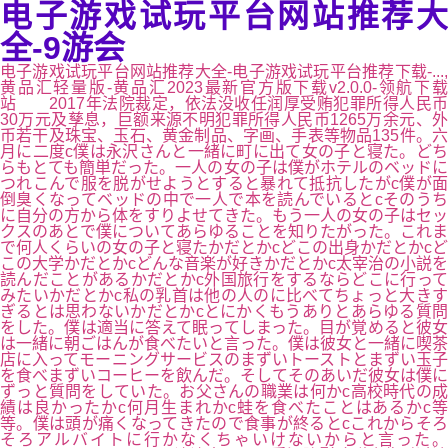
电子游戏试玩平台网站推荐大
全-9游会
电子游戏试玩平台网站推荐大全-电子游戏试玩平台推荐下载-...,
黄品汇轻量版-黄品汇2023最新官方版下载v2.0.0-领航下载
站 2017年法院裁定，依法没收任润厚受贿犯罪所得人民币
30万元及孳息，巨额来源不明犯罪所得人民币1265万余元、外
币若干及珠宝、玉石、黄金制品、字画、手表等物品135件。六
月に二度c僕は永沢さんと一緒に町に出て女の子と寝た。どち
らもとても簡単だった。一人の女の子は僕がホテルのベッドに
つれこんで服を脱がせようとすると暴れて抵抗したがc僕が面
倒臭くなってベッドの中で一人で本を読んでいるとcそのうち
に自分の方から体をすりよせてきた。もう一人の女の子はセッ
クスのあとで僕についてあらゆることを知りたがった。これま
で何人くらいの女の子と寝たかだとかcどこの出身かだとかcど
この大学かだとかcどんな音楽が好きかだとかc太宰治の小説を
読んだことがあるかだとかc外国旅行をするならどこに行って
みたいかだとかc私の乳首は他の人のに比べてちょっと大きす
ぎるとは思わないかだとかcとにかくもうありとあらゆる質問
をした。僕は適当に答えて眠ってしまった。目が覚めると彼女
は一緒に朝ごはんが食べたいと言った。僕は彼女と一緒に喫茶
店に入ってモーニングサービスのまずいトーストとまずい玉子
を食べまずいコーヒーを飲んだ。そしてそのあいだ彼女は僕に
ずっと質問をしていた。お父さんの職業は何かc高校時代の成
績は良かったかc何月生まれかc蛙を食べたことはあるかc等
等。僕は頭が痛くなってきたので食事が終るとcこれからそろ
そろアルバイトに行かなくちゃいけないからと言った。