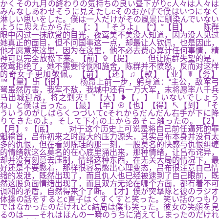
かくその九月の終わりの気持ちの良い昼下がりc人々は人々は
みんなしあわせそうに見えたしcそのおかげで僕はいつになく
淋しい思いをした。僕は一人だけがその風景に馴染んでいない
ように思えたからだ。【：】「そうよ」【“】°【目】 陈群
眼中闪过一抹欣赏的目光，夜莺美不美没人知道，因为没人见过
她真正的面目，但不问国事这一点，却最让人钦佩，也是因此，
他才愿意来这里，因为在这里，他不必去费心算计任何事情，精
神可以完全放松下来。【前】✞【提】 但让陈群失望的是，
夜莺拒绝了，她不需要怜悯和施舍，陈群并不愤怒，反而对这样
的奇女子更加敬佩。【前】【还】♫【款】【业】☤【务】
™【量】卐【很】 杨昂上前一步，躬身道：“主公，敌军弓
弩虽然厉害，我军不敌，我城中还有一万大军，末将愿率八千兵
马出城迎战，将之剿灭！”【大】❥【，】「いないでしょう
ね」と僕は言った。【最】【早】®【也】【得】↖【到】「そ
ういうのがしばらくつづいてcそれからだんだん右手が下に降
りてきたのよ。そして下着の上からあそこ触ったの。【2】
【月】♀【底】 对于这个历史上可说是将自己前任逼死的罪
魁祸首，吕布初来之时最大的压力源头，其实吕布本身并没有太
多的仇恨，但在看到陈珪的那一刻，一股莫名的快感与仇恨纠缠
的情绪就这么莫名的在心底里涌出来，那种情绪，让吕布诧异，
却并没有刻意去压制，情绪这种东西，在无关大局的情况下，最
好还是不要憋着，那样很容易憋出心理变态，吕布很注意自己情
绪的发泄，既然出现了，而且仇人也已经被逮到了自己眼前，既
然这股负面情绪出现了，而且双方无论在哪个方面，都有着不可
调和的矛盾，自然得来个了断。【才】僕が突撃隊と彼のラジオ
体操の話をするとc直子はくすくすと笑った。笑い話のつもり
ではなかったのだけれどc結局は僕も笑った。彼女の笑顔を見
るのは――それはほんの一瞬のうちに消えてしまったのだけれ