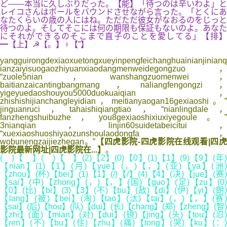
ど――本当に久しぶりだった。【能】「待つのは辛いわよ」と
レイコさんはボールをバウンドさせながら言った。「とくにあ
なたくらいの歳の人にはね。ただただ彼女がなおるのをじっと
待つのよ。そしてそこには何の期限も保証もないのよ。あなた
にそれができるのそこまで直子のことを愛してる」【排】
━【上】☭【。】♀【”】
yangguirongdexiaoxuetongxueyinpengfeichanghuainianjinianq
ianzaiyisuogaozhiyuanxiaodangmenweidegongzuo，
“zuole5nian，wanshangzuomenwei，
baitianzaicantingbangmang，naliangfengongzi，
yigeyuedaoshouyou5000duokuaiqian，
zhishishijianchangleyidian，meitianyaogan16gexiaoshi。”
jinguanruci，tahaishiqiangtiao，“nianlingdale，
fanzhengshuibuzhe，you8gexiaoshixiuxiyegoule。”
3nianqian，linjin60suidetabeicitui，
“xuexiaoshuoshiyaozunshoulaodongfa，
wobunengzaijiezhegan。”
【四虎影院-四虎影院在线观看|四
影院最新网址|四虎影院在...】
。
( )【 】( )【 】(2)【2】(0)【0】(1)【1】(9)【9】(年)
【nian】(1)【1】(月)【yue】(，)【，】(亚)【ya】(洲
【zhou】(杯)【bei】(1)【1】(/)【/】(4)【4】(决)【jue】(赛)
【sai】(中)【zhong】(，)【，】(国)【guo】(足)【zu】(0)
【0】(比)【bi】(3)【3】(不)【bu】(敌)【di】(伊)【yi】(朗)
【lang】(被)【bei】(淘)【tao】(汰)【tai】(，)【，】(赛)
【sai】(后)【hou】(队)【dui】(长)【chang】(郑)【zheng】(智)
【zhi】(面)【mian】(对)【dui】(镜)【jing】(头)【tou】(忍)
【ren】(不)【bu】(住)【zhu】(痛)【tong】(哭)【ku】(：)