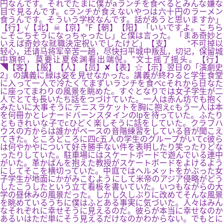
円なんです。それでたまに僕がaランチを食べるとみんな嫌な
目で見るんです。cランチが食えないやつは六十円のラーメン
食うんです。そういう学校なんです。話があうと思いますか」
【行】√【北】☠【京】℉【朝】【阳】「いいですよ。こちら
こそごちそうになっちゃったし」と僕は言った。「まあ奇妙と
いえば奇妙な就職決定祝いでしたけど」【支】 “不可掉以
轻心，还请马将军辛苦一趟，尽快扫平城中叛乱，切记，保留城
中旗帜，莫要让夏侯渊看出端倪。”文士摇了摇头。【行】
◥【客】【服】【人】【员】✘【表】☆【示】翌日の「演劇史
2」の講義に緑は姿を見せなかった。講義が終わると学生食堂
に入って一人で冷たくてまずいランチを食べcそれから日なた
に座ってまわりの風景を眺めた。すぐとなりでは女子学生が二
人でとても長いたち話をつづけていた。一人は赤ん坊でも抱く
みたいに大事そうにテニスラケットを胸に抱えcもう一人は本
を何冊かとレナードバーンスタインのlpを待っていた。ふたり
ともきれいな子でcひどく楽しそうに話をしていた。クラブハ
ウスの方からは誰かがベースの音階練習をしている音が聞こえ
てきた。ところどころに四c五人の学生のグループがいてc彼ら
は何やかやについて好き勝手ない件を表明したり笑ったりどな
ったりしていた。駐車場にはスケートボードで遊んでいる連中
がいた。革かばんを抱えた教授がスケートボードをよけるよう
にしてそこを横切っていた。中庭ではヘルメットをかぶった女
子学生が地面にかがみこむようにして米帝のアジア侵略がどう
したこうしたという立て看板を書いていた。いつもながらの大
学の昼休みの風景だった。しかし久しぶりに改めてそんな風景
を眺めているうちに僕はふとある事実に気づいた。人々はみん
なそれぞれに幸せそうに見えるのだ。彼らが本当に幸せなのか
あるいはただ単にそう見えるだけなのかわからない。でもとに