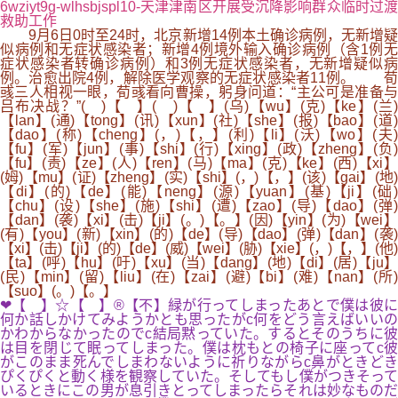
6wziyt9g-wlhsbjspl10-天津津南区开展受沉降影响群众临时过渡
救助工作
9月6日0时至24时，北京新增14例本土确诊病例，无新增疑
似病例和无症状感染者；新增4例境外输入确诊病例（含1例无
症状感染者转确诊病例）和3例无症状感染者，无新增疑似病
例。治愈出院4例，解除医学观察的无症状感染者11例。 荀
彧三人相视一眼，荀彧看向曹操，躬身问道：“主公可是准备与
吕布决战？”( )【 】( )【 】(乌)【wu】(克)【ke】(兰)
【lan】(通)【tong】(讯)【xun】(社)【she】(报)【bao】(道)
【dao】(称)【cheng】(，)【，】(利)【li】(沃)【wo】(夫)
【fu】(军)【jun】(事)【shi】(行)【xing】(政)【zheng】(负)
【fu】(责)【ze】(人)【ren】(马)【ma】(克)【ke】(西)【xi】
(姆)【mu】(证)【zheng】(实)【shi】(，)【，】(该)【gai】(地)
【di】(的)【de】(能)【neng】(源)【yuan】(基)【ji】(础)
【chu】(设)【she】(施)【shi】(遭)【zao】(导)【dao】(弹)
【dan】(袭)【xi】(击)【ji】(。)【。】(因)【yin】(为)【wei】
(有)【you】(新)【xin】(的)【de】(导)【dao】(弹)【dan】(袭)
【xi】(击)【ji】(的)【de】(威)【wei】(胁)【xie】(，)【，】(他)
【ta】(呼)【hu】(吁)【xu】(当)【dang】(地)【di】(居)【ju】
(民)【min】(留)【liu】(在)【zai】(避)【bi】(难)【nan】(所)
【suo】(。)【。】
❤【 】☆【 】®【不】緑が行ってしまったあとで僕は彼に
何か話しかけてみようかとも思ったがc何をどう言えばいいの
かわからなかったのでc結局黙っていた。するとそのうちに彼
は目を閉じて眠ってしまった。僕は枕もとの椅子に座ってc彼
がこのまま死んでしまわないように祈りながらc鼻がときどき
ぴくぴくと動く様を観察していた。そしてもし僕がつきそって
いるときにこの男が息引きとってしまったらそれは妙なものだ