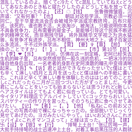
混乱しているのよ。暗くてc冷たくてc混乱していてねえcどう
してあなたあのとき私と寝たりしたのよどうして私を放ってお
いてくれなかったのよ」【还】☁【钱】 张鲁微微皱眉，沉
声道：“又有何事？”【也】 朝廷对这些学派、宗教必须一视
同仁，至于华夏流派会否会被域外学派或宗教挤垮，吕布只能
说，该死的，谁也救不活，大浪淘沙，被淘汰，只能说明你本身
不具备竞争力，吕布需要的是金子，是能够引导这个民族不断进
步的精神文化，而非抱残守缺，将外族精华文学视之为洪水猛
兽，有竞争才有进步，吕布不相信，神州大地之上，诸子百家这
么多流派，干不过外族学派。【需】【要】✞【靠】【抢】「交
換のことですか」【！】↓【”】------------【市】第10节【民】
☿【李】❤【乐】 时间，仿佛在这一刻定格，史阿已经失去
生机的眸子里，吕布突然感觉到一股久违的危机，一把冰冷的剑
锋自他身后出现，一名老者的身影在史阿涣散的瞳孔中变得清晰
起来。【告】✎【诉】君と話ができなかったせいでc僕はとて
も辛くて淋しい四月と五月を送ったcと僕は緑への手紙に書い
た。これほど辛くて淋しい春を体験したのははじめてのことだ
しcこれだったら二月が三回つづいた方がずっとましだ。今更
君にこんなことをいっても始まらないとは思うけれどc新しい
ヘアスタイルはとてもよく君に似合っている。とても可愛い。
今イタリア料理店でアルバイトしていてcコックからおいしい
スパゲティーの作り方を習った。そのうちに君に食べさせてあ
げたい。【记】™【者】─【，】【他】「私ねcこの前お父さ
んのこの写真の前で裸になっちゃったの。全部脱いでじっくり
見せてあげたの。ヨガみたいにやって。はいcお父さんcこれオ
ッパイよcこれオマンコよって」と緑は言った。【在】【建】
卐【设】✞【银】☣【行】 “排弩上土台！”张辽厉喝一声，
大批手持排弩的战士迅速冲上土台，对着工事后黑压压的人群就