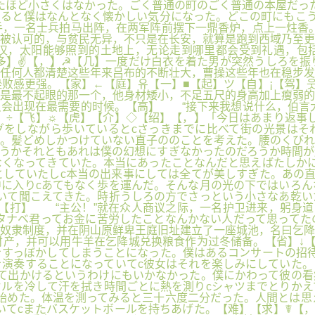
たほど小さくはなかった。ごく普通の町のごく普通の本屋だっ
いると僕はなんとなく懐かしい気分になった。どこの町にもこ
手，一名士兵拍马出阵，在两军阵前摆下一鼎香炉，点上一炷香
被认可的，与贫民无异，不只是在长安，就算是跑到西域乃至更
汉，太阳能够照到的土地上，无论走到哪里都会受到礼遇，包
多】✌【，】☭【几】一度だけ白衣を着た男が突然うしろを振
任何人都清楚这些年来吕布的不断壮大，曹操这些年也在稳步发
败感更强。【家】←【庭】유【一】■【起】ツ【自】¡【驾】
是最不起眼的那一个，他身材矮小，不足五尺的身高加上瘦弱的
会出现在最需要的时候。【高】 “接下来我想说什么，伯言大
】÷【飞】☼【虎】【介】◇【绍】【，】「今日はあまり返事
グをしながら歩いているとcさっきまでに比べて街の光景はそ
。髪どめしかつけていない直子ののことを考えた。腰のくびれ
うかそれともあれは僕の幻想にすぎなかったのだろうか時間が
くなってきていた。本当にあったことなんだと思えばたしかに
していたしc本当の出来事にしては全てが美しすぎた。あの直
に入りcあてもなく歩を運んだ。そんな月の光の下ではいろん
いて聞こえてきた。時折うしろの方でさっという小さなあ乾い
【打】 “主公！”就在众人商议之际，一名护卫进来，躬身道
タナベ君ってお金に苦労したことなんかない人だって思ってたの
奴隶制度，并在阴山原鲜卑王庭旧址建立了一座城池，名曰乞降
产，并可以用牛羊在乞降城兑换粮食作为过冬储备。【省】↓【
すっぼかしてしまうことになった。僕はあるコンサートの招待
演奏することになっていてc彼女はそれを楽しみにしていた。
て出かけるというわけにもいかなかった。僕にかわって彼の看
オルを冷して汗を拭き時間ごとに熱を測りcシャツまでとりか
始めた。体温を測ってみると三十六度二分だった。人間とは思
いてcまたバスケットボールを持ちあげた。【难】【求】☤【