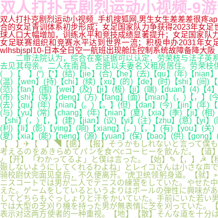
双人打扑克剧烈运动小视频-9游
双人打扑克剧烈运动小视频_手机搜狐网,男生女生差差差很疼ap
合的女足青训体系初步形成；女足国家队力争获得2023年女足
球人口大幅增加，训练水平和竞技成绩显著提升；女足国家队力争
女足联赛组织和竞赛水平达到世界一流；积极申办2031年女足世
wlhsbjspl10-日本全日空一航班出现舱压控制系统故障备降大阪
二审法院认为，综合在案证据可以认定，劳荣枝与法子英系情
去见其母亲。二人在南昌、合肥以夫妻名义租房居住。劳荣枝供
( )【 】(“)【“】(结)【jie】(合)【he】(去)【qu】(年)【nian】
(温)【wen】(持)【chi】(续)【xu】(的)【de】(时)【shi】(间)【
(范)【fan】(围)【wei】(及)【ji】(极)【ji】(端)【duan】(4)【
(市)【shi】(等)【deng】(方)【fang】(面)【mian】(，)【，】(今
(去)【qu】(年)【nian】(。)【。】(但)【dan】(今)【jin】(年)【
(与)【yu】(常)【chang】(年)【nian】(夏)【xia】(季)【ji】(相)
【shi】(，)【，】(建)【jian】(议)【yi】(注)【zhu】(意)【yi】(
(利)【li】(影)【ying】(响)【xiang】(，)【，】(有)【you】(关)
(夏)【xia】(能)【neng】(源)【yuan】(保)【bao】(供)【gong
【 】✈【 】◥【据】【报】そうかもしれないと言って僕も
考えるのをあきらめてパンを食べcコーヒーを飲んだ。【道】
¿【开】「わかってるよ」と僕は言った。【始】✎【，】☭【杨
娠しないようにしてくれるわよね」とレイコさんは小さな声で
骑校尉伏完面见皇后，不久便离开。”虎卫统领躬身道。【就】
ニスコートでは男が二人でテニスの練習をしていた。やせた中
えた。ゲームをしているというよりはボールの弾性に興味があ
してどちらもぐっしょりと汗をかいていた。手前にいた若い男
では大型の芝刈り機を持った男が無表情に芝を刈っていた。
表示对这两方使者的一种重视。【地】【散】そんな道を十分ば