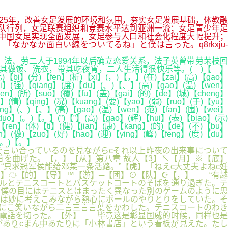
2025年，改善女足发展的环境和氛围，夯实女足发展基础，体教融
流强队行列，女足联赛组织和竞赛水平达到亚洲一流；女足青少年足
年，中国女足实现全面发展，女足参与人口和社会化程度大幅提升；
「なかなか面白い線をついてるね」と僕は言った。q8rkxju-
、劳二人于1994年以后确立恋爱关系，法子英曾带劳荣枝回
做饭、洗衣，带其吃夜宵，二人生活得很快乐等。( )【 】
(比)【bi】(分)【fen】(析)【xi】(，)【，】(在)【zai】(高)【gao】
hi】(强)【qiang】(度)【du】(、)【、】(高)【gao】(温)【wen】
wen】(所)【suo】(覆)【fu】(盖)【gai】(的)【de】(城)【cheng】
n】(情)【qing】(况)【kuang】(要)【yao】(弱)【ruo】(于)【yu】
ang】(、)【、】(高)【gao】(温)【wen】(范)【fan】(围)【wei】
【duo】(。)【。】(”)【”】(高)【gao】(辉)【hui】(表)【biao】(示)
【ren】(体)【ti】(健)【jian】(康)【kang】(的)【de】(不)【bu】
n】(做)【zuo】(好)【hao】(迎)【ying】(峰)【feng】(度)【du】
】(。)【。】
言い合っているのを見ながらcそれ以上昨夜の出来事について
を曲げた。【，】【从】第八章 故人【3】↖【月】※【底】
只求冠军侯能给邓某一条活路。”【虎】「ねえc大丈夫よねc妊
】☁【的】【导】™【游】─【团】⊙【队】☪【，】 “有越
ールとテニスコートとバスケットコートのそばを通り過ぎた。テ
は僕の目にはテニスとはまったく異なった別のゲームのように思
は妙に考えこみながら熱心にボールのやりとりをしていた。そ
にこ笑いながら二言三言言葉をかわした。テニスコートのわき
て電話を切った。【外】 毕竟这是彰显国威的时候，同样也是
ありcまん中あたりに「小林書店」という看板が見えた。たし