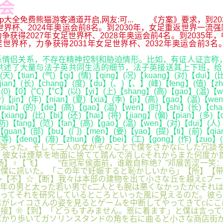
会
p大全免费熊猫游客通道开启,网友:可... 《方案》要求，到
世界杯、2024年奥运会前8名。到2030年，女足重返世界一
获得2027年女足世界杯、2028年奥运会前4名。到2035
界杯，力争获得2031年女足世界杯、2032年奥运会前3名。
侣关系，不存在精神控制和胁迫情形。比如，有证人证言称，法
述了大量与法子英共同生活的细节，法子英接送其上下班，给其
(天)【tian】(气)【qi】(情)【qing】(况)【kuang】(对)【dui】
jian】(长)【chang】(度)【du】(、)【、】(峰)【feng】(值)【z
4】(0)【0】(℃)【℃】(以)【yi】(上)【shang】(高)【gao】(温)【
)【jin】(年)【nian】(夏)【xia】(季)【ji】(高)【gao】(温)【we
nian】(的)【de】(高)【gao】(温)【wen】(时)【shi】(长)【ch
【xiang】(比)【bi】(还)【hai】(将)【jiang】(偏)【pian】(多)
防)【fang】(范)【fan】(高)【gao】(温)【wen】(对)【dui】(人)
【guan】(部)【bu】(门)【men】(要)【yao】(提)【ti】(前)【qia
】(等)【deng】(准)【zhun】(备)【bei】(工)【gong】(作)【zuo
笑った。そして二人の女がそのことで僕をさかなにした冗談を
彼女は煙草を地面に捨てて踏んで消しcそれからまた何度か首
】♀【飞】 “在冠军侯面前，谁敢自称绝？”邓展苦涩一笑：“
僕に訊いた。「この年で妊娠すると恥かしいから」【所】【带
➳【不】☆【断】我々は本部の建物を出て小さな丘を越えcプ
年の男と太った若い男でc二人とも腕は悪くなかったがcそれ
ってそれを研究しているところといった風に見えるのだ。彼ら
がレイコさんの姿を見るとゲームを中断してやってきてcにこ
【接】®【到】「どうもすみません。恩に着ます」と僕は言っ
かり歩いてガソリンスタンドの角を右に曲ると小さな商店街が