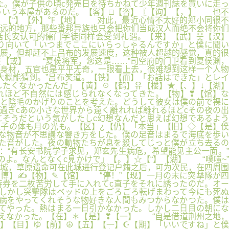
た。僕が子供の頃c発売日を待ちかねて少年週刊誌を買いに走っ
ういう本屋があるのだ。【客】□【咨】〖【询】【，】 也不
。【“】【外】℉【地】 对此，最近心情不太好的郑小同很不
远的地方，那些番邦异族也只会把你们当成汉人而绝不会将你们
括长安认可的儒门学徒同样会受到礼遇。【来】【武】웃【汉】
り向いて「いつまでここにいらっしゃるんですか」と僕に聞い
展，但却赶不上吕布的发展速度，这种被人超越的感觉，真的很
웃【或】 “夏侯将军，您这是……”司空府的门卫看到夏侯渊，
身材，五官也是平平无奇，一眼看上去，很难想到这样一个人物
概能猜到。”吕布笑道。【铁】【而】「お話はできた」とレイ
したくなかったんだ」【黄】☉【鹤】유【楼】★【、】↓【湖】
れほど不自然には感じられなくなってきた。【物】❣【馆】な
と陰毛のかげりのことを考えた。どうして彼女は僕の前で裸に
過ぎcあの小さな世界から遠く離れれば離れるほどcその夜の出
そうだという気がしたしc幻想なんだと思えば幻想であるよう
子の体も月の光も。【区】¿【仍】「本当」【旧】◇【是】僕
な物音が不思議な響き方をした。僕の足音はまるで海底を歩い
た音がした。夜の動物たちが息を殺してじっと僕が立ち去るの
：“有长安书院学子求见，郑玄先生病危，希望能见主公一面。”
よ。なんとなくc見かけで」【。】☆【“】【湖】 “噗嗤~”
城，草原遗命可在此城进行登记户籍之后，可为次民，在四周围
博】✍【物】✎【馆】 “停！”【现】一月の末に突撃隊が四
券を二枚苦労して手に入れてc直子をそれに誘ったのだ。オー
しかし突撃隊はベッドの上をごろごろ転げまわって今にも死ぬ
病をやってくれそうな物好きな人間もみつからなかつた。僕は
えてやった。熱はまる一日引かなかった。しかし二日目の朝にな
えなかった。【在】＊【是】❣【一】 “自是借道荆州之地，
，】【目】ゆ【前】☮【五】【一】☪【期】「いいですね」と僕