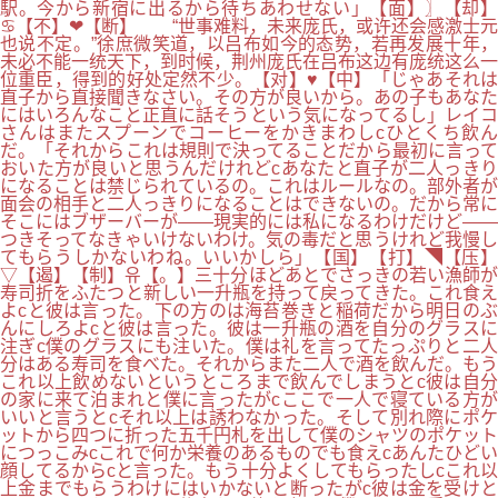
駅。今から新宿に出るから待ちあわせない」【面】〗【却】
♋【不】❤【断】 “世事难料，未来庞氏，或许还会感激士元
也说不定。”徐庶微笑道，以吕布如今的态势，若再发展十年，
未必不能一统天下，到时候，荆州庞氏在吕布这边有庞统这么一
位重臣，得到的好处定然不少。【对】♥【中】「じゃあそれは
直子から直接聞きなさい。その方が良いから。あの子もあなた
にはいろんなこと正直に話そうという気になってるし」レイコ
さんはまたスプーンでコーヒーをかきまわしcひとくち飲ん
だ。「それからこれは規則で決ってることだから最初に言って
おいた方が良いと思うんだけれどcあなたと直子が二人っきり
になることは禁じられているの。これはルールなの。部外者が
面会の相手と二人っきりになることはできないの。だから常に
そこにはブザーバーが――現実的には私になるわけだけど――
つきそってなきゃいけないわけ。気の毒だと思うけれど我慢し
てもらうしかないわね。いいかしら」【国】【打】◥【压】
▽【遏】【制】유【。】三十分ほどあとでさっきの若い漁師が
寿司折をふたつと新しい一升瓶を持って戻ってきた。これ食え
よcと彼は言った。下の方のは海苔巻きと稲荷だから明日のぶ
んにしろよcと彼は言った。彼は一升瓶の酒を自分のグラスに
注ぎc僕のグラスにも注いた。僕は礼を言ってたっぷりと二人
分はある寿司を食べた。それからまた二人で酒を飲んだ。もう
これ以上飲めないというところまで飲んでしまうとc彼は自分
の家に来て泊まれと僕に言ったがcここで一人で寝ている方が
いいと言うとcそれ以上は誘わなかった。そして別れ際にポケ
ットから四つに折った五千円札を出して僕のシャツのポケット
につっこみcこれで何か栄養のあるものでも食えcあんたひどい
顔してるからcと言った。もう十分よくしてもらったしcこれ以
上金までもらうわけにはいかないと断ったがc彼は金を受けと