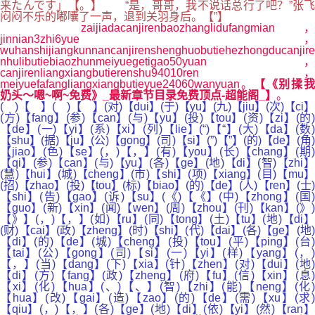
来たんです」【。】 “是，哥哥，我不说话总行了吧？”张飞
闷闷不乐的嘟囔了一声，退到关羽身后。【”】
zaijiadacanjirenbaozhanglidufangmian，
jinnian3zhi6yue，
wuhanshijiangkunnancanjirenshenghuobutiehezhongducanjire
nhulibutiebiaozhunmeiyuegetigao50yuan，
canjirenliangxiangbutierenshu94010ren，
meiyuefafangliangxiangbutieyue24060wanyuan。
【《别揉
奶头～嗯~啊~免费》_最新章节目录免费顶点-超能阁_】
。
( )【 】( )【 】(对)【dui】(于)【yu】(九)【jiu】(次)【ci】
(方)【fang】(参)【can】(与)【yu】(投)【tou】(资)【zi】(的)
【de】(一)【yi】(系)【xi】(列)【lie】(“)【“】(大)【da】(数)
【shu】(据)【ju】(公)【gong】(司)【si】(”)【”】(的)【de】(角)
【jiao】(色)【se】(，)【，】(有)【you】(长)【chang】(期)
【qi】(参)【can】(与)【yu】(各)【ge】(地)【di】(智)【zhi】
(慧)【hui】(城)【cheng】(市)【shi】(项)【xiang】(目)【mu】
(招)【zhao】(投)【tou】(标)【biao】(的)【de】(人)【ren】(士)
【shi】(告)【gao】(诉)【su】(《)【《】(中)【zhong】(国)
【guo】(新)【xin】(闻)【wen】(周)【zhou】(刊)【kan】(》)
【》】(，)【，】(如)【ru】(同)【tong】(土)【tu】(地)【di】
(财)【cai】(政)【zheng】(时)【shi】(代)【dai】(各)【ge】(地)
【di】(的)【de】(城)【cheng】(投)【tou】(平)【ping】(台)
【tai】(公)【gong】(司)【si】(一)【yi】(样)【yang】(，)
【，】(当)【dang】(下)【xia】(针)【zhen】(对)【dui】(地)
【di】(方)【fang】(政)【zheng】(府)【fu】(信)【xin】(息)
【xi】(化)【hua】(、)【、】(智)【zhi】(能)【neng】(化)
【hua】(改)【gai】(造)【zao】(的)【de】(需)【xu】(求)
【qiu】(，)【，】(各)【ge】(地)【di】(依)【yi】(然)【ran】