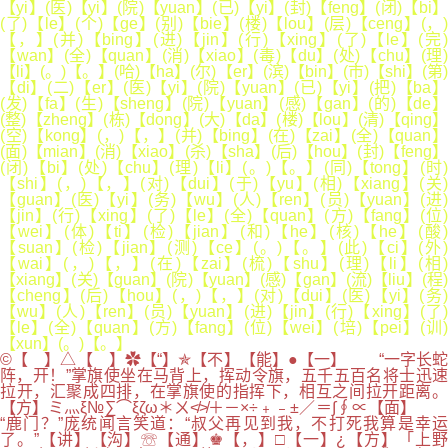
【yi】(医)【yi】(院)【yuan】(已)【yi】(封)【feng】(闭)【bi】
(了)【le】(个)【ge】(别)【bie】(楼)【lou】(层)【ceng】(，)
【，】(并)【bing】(进)【jin】(行)【xing】(了)【le】(完)
【wan】(全)【quan】(消)【xiao】(毒)【du】(处)【chu】(理)
【li】(。)【。】(哈)【ha】(尔)【er】(滨)【bin】(市)【shi】(第)
【di】(二)【er】(医)【yi】(院)【yuan】(已)【yi】(把)【ba】
(发)【fa】(生)【sheng】(院)【yuan】(感)【gan】(的)【de】
(整)【zheng】(栋)【dong】(大)【da】(楼)【lou】(清)【qing】
(空)【kong】(，)【，】(并)【bing】(在)【zai】(全)【quan】
(面)【mian】(消)【xiao】(杀)【sha】(后)【hou】(封)【feng】
(闭)【bi】(处)【chu】(理)【li】(。)【。】(同)【tong】(时)
【shi】(，)【，】(对)【dui】(于)【yu】(相)【xiang】(关)
【guan】(医)【yi】(务)【wu】(人)【ren】(员)【yuan】(进)
【jin】(行)【xing】(了)【le】(全)【quan】(方)【fang】(位)
【wei】(体)【ti】(检)【jian】(和)【he】(核)【he】(酸)
【suan】(检)【jian】(测)【ce】(。)【。】(此)【ci】(外)
【wai】(，)【，】(在)【zai】(梳)【shu】(理)【li】(相)
【xiang】(关)【guan】(院)【yuan】(感)【gan】(流)【liu】(程)
【cheng】(后)【hou】(，)【，】(对)【dui】(医)【yi】(务)
【wu】(人)【ren】(员)【yuan】(进)【jin】(行)【xing】(了)
【le】(全)【quan】(方)【fang】(位)【wei】(培)【pei】(训)
【xun】(。)【。】
©【 】△【 】✿【“】✯【不】【能】●【一】 “一字长蛇
阵，开！”掌旗使坐在马背上，挥动令旗，五千五百名将士迅速
拉开，汇聚成四排，在掌旗使的指挥下，相互之间拉开距离。
【方】ミ灬ξ№∑⌒ξζω＊ㄨ≮≯＋－×÷﹢﹣±／＝∫∮∝【面】
“鹿门？”庞统闻言笑道：“叔父再见到我，不打死我算是幸运
了。”【讲】【沟】☏【通】♚【，】□【一】¿【方】「上野