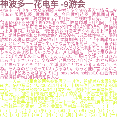
神波多一花电车 -9游会
神波多一花电车 - 大众影视网 - 中考前夕全省各省天气情况...,今
日3d正版藏机图_藏机图汇总_今日藏机诗图_藏机图谜语_
手... 国家统计局数据显示，9月份，二线城市新房、二手房
销售价格环比分别下降0.2%和0.3%，降幅均与上月相同；三线
城市新房、二手房销售价格环比分别下降0.4%和0.5%，降幅均
与上月相同。张波说：“政策的效力没有完全在市场上得到体
现，尤其是房贷和公积金政策的调整没有形成整体性拉动，限购
放松以及税费优惠的政策预计后续将加快出台。”「不思議なの
よ」とレイコさんは言って小さな音で指を鳴らした。「直子は
誰にあてても遺書を書かなかったんだけどc洋服のことだけは
ちゃんと書き残していったのよ。メモ用紙に一行だけ走り書き
してcそれが机の上に置いてあったの。洋服は全部レイコさん
にあげて下さいって。変な子だと思わない自分がこれから死の
うと思ってるときにどうして洋服のことなんか考えるのかしら
ね。そんなのどうだっていいじゃない。もっと他に言いたいこ
とは山ほどあったはずなのに」pnxspvl-wlhsbjspl10-山西忻州
市繁峙县新增18例初筛阳性人员
一天前，申军良给两名案犯写了一封信，希望对方家属能够
转达。信中写道：“从2005年1月4日，申聪被你们入室抢走的那
一刻，到今天已经是18年3个月零22天。我对你们一直是愤怒，
曾也无助，被你们带走的这3个孩子的家庭，仍然在痛苦中挣
扎，最后的善良留给他们好不好？” “排弩上土台！”张辽厉喝
一声，大批手持排弩的战士迅速冲上土台，对着工事后黑压压的
人群就是一阵猛射，成片的曹军如同割草一般倒地。( )【 】
( )【 】(哈)【ha】(尔)【er】(滨)【bin】(医)【yi】(科)【ke】
(大)【da】(学)【xue】(附)【fu】(属)【shu】(第)【di】(一)