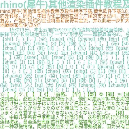
rhino(犀牛)其他渲染插件教
rhino(犀牛)其他渲染插件教程及软件程序下载,黄色软件下载3
向外转移。同时，中国为化工制造提供了广阔的市场空间，这些
复苏，产能扩张后的企业将重新获得现金流，并以此进一步扩大研发，
地遭两家车企“瓜分”
15时19分，冲出云层的c919平稳而流畅地擦着地面着陆
舷梯下的“长枪短炮”比出了一个“v”形手势——那颗悬着的心，总算落地。✈( 
【shi】(，)【，】(全)【quan】(省)【sheng】(新)【xin】(增)
【guang】(州)【zhou】(3)【3】(例)【li】(，)【，】(深)【sh
【zhou】(1)【1】(例)【li】(，)【，】(东)【dong】(莞)【guan
【ben】(土)【tu】(无)【wu】(症)【zheng】(状)【zhuang】(感)
【，】(深)【shen】(圳)【zhen】(5)【5】(例)【li】(，)【，】(惠
【shan】(1)【1】(例)【li】(）)【）】(。)【。】(全)【quan】(省
【li】(1)【1】(7)【7】(例)【li】(（)【（】(广)【guang】(州)【
【li】(，)【，】(肇)【zhao】(庆)【qing】(1)【1】(例)【li
【zhuang】(感)【gan】(染)【ran】(者)【zhe】(1)【1】(7)【7
【，】(佛)【fo】(山)【shan】(6)【6】(例)【li】(，)【，】(东)【
(输)【shu】(入)【ru】(无)【wu】(症)【zheng】(状)【zhuang
【zhen】(1)【1】(例)【li】(）)【）】(。)【。】
☆【 】ツ【 】【《】「前略。【华】¡【盛】☢【顿】♒【
说到最后，赵班头有些羞愧的低下头，他们可是从军队中出来的
度だけ好きな女の子はいないのかと訊ねた。僕は別れた女の子
るということがなかったのだと僕は言った。たぶん僕の心には
うまく人を愛することができないんじゃないかなcと。【称】
次，中原几乎所有世家都加入了讨伐行列，这些刺客的行为已经
连根拔起，甚至连归雁阁这样的地方，都被勒令关闭，因为他们
出一种恐慌情绪，同时也更坐实了吕布是罪魁祸首，因为只有吕