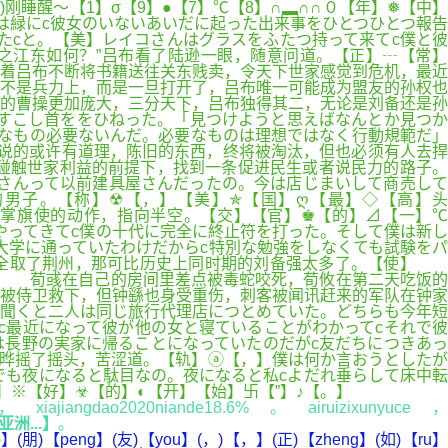
3)刚睡醒～【1】σ【9】●【7】℃【8】∩▂∩∩０【年】❅【中】
は緑にc彼女のいないあいだに起った出来事をひとつひとつ報告
たcと。【美】レイコさんはグラスをふたつ持って来てc僕と彼
之江东如何？”吕布看了陆逊一眼，随意问道。【正】┄【常】
着吕布不断将书籍送往关东贱卖，令天下世家感觉到危机，最近
不是兵力上，而是一旦打开了，吕布唯一可能成为盟友的孙权也
的曹操更加庞大，三分天下，吕布独得其二，无论是刘备还是孙
すこし首ををひねった。「見つけようと思えばなんとか見つか
なもの必要ないんだ。必要なものは理想ではなく行動規範だ」
说的或许有道理，陈旧的东西，终将被淘汰，但也必须有人去捍
碰触世家利益的前提下，找到一条促进民生或者说民力的路子。
さんって以前建具屋さんだったの。今は店じまいして商売して
男子。【称】☢【，】【美】✯【国】ღ【最】◇【高】头
，随着掌旗使的动作，指向半空。【交】【官】♚【的】⊿【一】℃
やってきてc僕の十代に完全に終止符を打った。そして僕は新し
大学に通っていたわけだからc特別な勉強をしなくても試験をパ
，全取了荆州，那可比历史上同时期的刘备强太多了。【使】
】 荀彧在自己的房间里差点被毒蛇咬死，荀攸在第二天吃饭的
被侍卫救下，但钟繇也身受重伤，刺客被闻讯赶来的军队在钟家
聞くと二人は同じ旅行代理店につとめていた。どちらも今年短
c最近になって彼が他の女と寝ていることがわかってcそれで彼
長野の実家に帰ることになっていたのだがc友だちにつきあっ
刘晔摇了摇头，苦涩道。【轨】ⓐ【，】僕は何か言おうとしたが
でも夜になると駄目なの。夜になると私cよだれ垂らして床中転
※【好】☣【的】◐【开】【始】卐【”】♪【。】
8%，xiajiangdao2020niande18.6%。airuizixunyuce，
洲...】
。
o】(朋)【peng】(友)【you】(，)【，】(正)【zheng】(如)【ru】