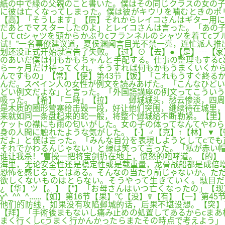
紙の中で緑の父親のこと書いた。僕はその同じクラスの女の子
に彼は亡くなってしまった。僕は彼がキウリを噛むときのポ
【高】「そうします」【层】それからレイコさんはギター用に
だあとでマスターしたのよ」とレイコさんは言った。「あの子
してctシャツを頭からかぶりcフランネルのシャツを着てc
试！”一名幕僚建议道，夏侯渊闻言目光不禁一亮，连忙派人推
划还没正式开始就宣告了失败。【过】⊙【去】●【是】┄【家
のあいだ僕は何もかもちゃんと手配する。仕事の整理もするc
ら一ヶ月だけ待ってくれ。そうすれば何もかもうまくいくから
んですもの」【常】【便】第43节【饭】「これもうすぐ終る
んだ。スペイン人の女性が例文を読みあげた。「こんなひどい
どい例文だよな」と言った。「外国語講座の例文ってこういう
吸った。【希】「二時」【拉】 邺城城头，愁云惨淡，四周
是木质的圈形营寨给击毁一段，好让他们突围，继续待在城里，
来就如同一条盘起来的蛇一般，将整个邺城给不断勒紧。【里】
ケットの襟にも雨の匂いがした。女の子の体ってなんてやわら
身の人間に触れたような気がした。【·】♂【克】↑【林】▼
だよ」と僕は言った。「みんな自分を表現しようとしてcでも
それでかわるんじゃない」と緑は笑って言った。「私が赤い帽
谁让我杀！”曹操一把将宝剑扔在地上，愤怒的咆哮道。【的】
海里，无论安全性还是稳定性或是载重量，龙骨战船都是成倍增
恐怖を感じることはある。そんなの当たり前じゃないか。ただ
欲しくないものはとらない。そうやって生きていく。駄目だ
¿【华】ツ【。】【“】「お母さんはいつ亡くなったの」【
y^_^^_^......【如】第16节【果】℃【没】☤【有】
他们的防线，如果没有攻陷邺城的话，后果不堪设想。【突】
【拜】「手術後まもないし痛み止めの処置してあるからcまあ
まく行くしcうまく行かんかったらまたその時点で考えよう」