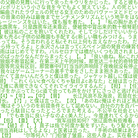
の父親の見舞いに行って余ったキウリをかじった。すると彼も
リcポリという小さな音を今でもよく覚えている。人の死とい
編曲されたラヴェルの死せる女王のためのバヴァーヌとドビッ
の音楽の好みは最後までセンチメンタリズムという地平をはな
ブルージーンズをはいた。僕も服を着た。【，】「私の胸かあ
出霹雳车，只是霹雳车还未靠近，便被营中冒出来的数十根弩箭
】彼は私のことを抱いてくれたわ。そして少しだけでいいから
家も売るc子供の幼稚園も手配するc新しい職もみつける。う
ってね。そう言われると私cそれ以上何も言えなかったわ。だ
から待ってろよ」と永沢さんは言ってcスペイン語の発音の練習
雨ははじめてですわ。バルセロナでは橋がいくつも流されまし
のばっかりなんだからまったく」【。】「良い曲ね。私cこれ
狼烟不断冒起来，在第二天上午的时候，那宽达二十杖的奇特营
跟等死没有区别，那营寨中叮叮当当的声响除了夜晚就没有停止
我々はゲームコーナーの裏手で傘をさしたまま抱きあった。固
かくて温かいんだろうと僕は思った。ジャケット越しに僕は彼
【顿】「これくらいc食べなくちゃ駄目よcあなた」と緑は言っ
正確に表現できなくてそれでイライラするんだ」【担】☿【任
子をかぶってたらc道で会っても声をかけずにさっさと逃げれ
【4】≈【年】︻【中】【曾】 长江风浪不及海浪，若是在长
长。【7】」と僕は言った。【次】「あのねc俺はそれほど馬
俺はそういうのを前提条件として認めない。自分の力を百パー
ったら駄目になったところでまた考える。不公平な社会とい
现】「でも本当に良い子なのよc美人だし。今度連れてくるか
【一】第45节【些】【重】【大】 “我军战损如何？”张辽面色有
™【破】✌【，】直子は指で何度か髪をすいた。もう髪どめ
相当消耗はしてるよな」と医者は言った。「手術の結果はあと
【登】 “尔等何人？”门伯皱了皱眉，这些人身上，实在看不