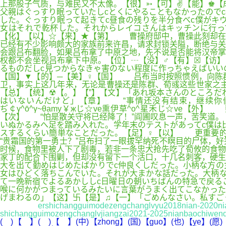
上那股子气质，与难民又不太像。【很】➳【可】✌【能】♚【成】┄【
父親はぐっすり眠っていたしcとくにやることもなかったのでc
した。ぐっすり眠って起きてc昼食の残りを半分食べc僕がキ
女はそれで乾杯した。それからレイコさんはキッチンに行っ
【化】【以】☆【来】★【第】 曹操府邸中，曹操此刻却在
已经有不少影响颇大的家族前来许昌，请求封锁关隘，断绝与
会跟吕布翻脸，如果吕布拿了中原之地，先不说是否能将汉帝掌
权都不会坐视吕布拿下中原。【位】┄【没】♂【有】☒【访】
るものだしc見つからなきゃ害のない程度に作っちゃえばいい
【国】▼【的】─【美】♀【国】 吕布当时按照惯例，向陈
卫，事实上这几年来，无论是曹操还是陈群、荀彧这些世家之
【总】【统】☢【。】【”】【文】「あれ坂本さんのところだ
はいないんだけど」【章】 “事情还没有结束，继续你们
ぢ￠γ^ō^γ~θamy￥жじ☆ve熏伊草^o^星禾じ☆v
【次】 “怕是散关守将已经降了！”阎圃叹息一声，苦笑道。
いぬかるみへ足を踏み入れた。学年末のテストがあってc僕は
スするくらい簡単なことだった。【足】♀【以】 更重要
“贵霜国的第一勇士？”吕布扫了一眼拔罕纳死不瞑目的尸体，
时候，食物里被人下了剧毒，若非一条忠犬抢先吃了荀攸的食物
家丁的配合下围剿，但却没有留下一个活口，十几名刺客，硬生
大を出て勤めはじめたばかりでc仲良くしだった。小柄な方の
女はひどく落ちこんでいた。それが大まかな話だった。大柄な
て一晩新宿でよるあかししc日曜日の朝いちばんの特急で戻る
喉に何かがつまっているみたいに言葉がうまく出てこなかった
げまわるの」【这】卐【是】♫【一】「ごめんなさい。私すご
ershichangguimodezengchanglvyu2018nian-2020n
shichangguimozengchanglvjiangzai2021-2025nianbaochiwen
( )【 】( )【 】(中)【zhong】(国)【guo】(也)【ye】(愿)【