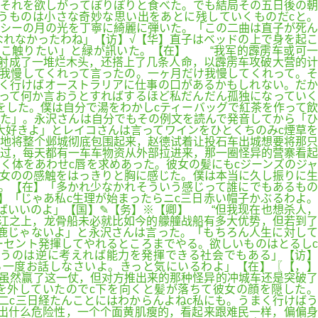
それを欲しがってぽりぽりと食べた。でも結局その五日後の朝
うものは小さな奇妙な思い出をあとに残していくものだcと。
シーの月の光を丁寧に綺麗に弾いた。「この二曲は直子が死ん
れなかったわね」【访】√【华】直子はベッドの上で身を起こ
そこ触りたい」と緑が訊いた。【在】 “我军的霹雳车或可一
射成了一堆烂木头，还搭上了几条人命，以霹雳车攻破大营的计
我慢してくれって言ったの。一ヶ月だけ我慢してくれって。そ
まく行けばオーストラリアに仕事の口があるかもしれない。だか
って何か言おうとすればするほど私だんだん孤独になっていく
をした。僕は自分で湯をわかしcティーバッグで紅茶を作って飲
た」。永沢さんは自分でもその例文を読んで発音してから「ひ
大好きよ」とレイコさんは言ってワインをひとくちのみc煙草を
地将整个邺城彻底包围起来，赵德试着让投石车出城想要将那只
过，每天都有一车车物资从外部拉进来，那一圈怪异的营寨看起
く体をあわせc唇を求めあった。彼女の髪にもcジーンズのジャ
女のの感触をはっきりと胸に感じた。僕は本当に久し振りに生
た。【在】「多かれ少なかれそういう感じって誰にでもあるもの
】「じゃあ私c生理が始まったらニc三日赤い帽子かぶるわよ。
ばいいのよ」【国】✎【务】※【卿】 “但我现在也想杀人，
江之上，龙骨船未必就比如今的艨艟战船有多大优势，但若到了
鹿じゃないよ」と永沢さんは言った。「もちろん人生に対して
セント発揮してやれるところまでやる。欲しいものはとるしc
うのは逆に考えれば能力を発揮できる社会でもある」【访】
ら一度お話しなさいよ。きっと気にいるわよ」【在】〖【，】
些难看，虽然赢了这一仗，但对方推出来的那种怪异的冲城车还是突破了
を外していたのでc下を向くと髪が落ちて彼女の顔を隠した。
二c三日経たんことにはわからんよねc私にも。うまく行けばう
出什么危险性，一个个面黄肌瘦的，看起来跟难民一样，偏偏身