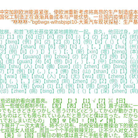
来讲，俄乌冲突加剧欧洲能源紧张，使欧洲重新考虑将高昂的生产制造成本
中国化工制造正在逐渐具备成本与产能优势。一旦国内疫情后需求
”bg6wgx-wlhsbjspl10-大乘汽车现状探秘：生产基
上舷梯，和首飞机长蔡俊紧紧地拥抱在一起。良久，他回过身，对
)【6】(日)【ri】(0)【0】(-)【-】(2)【2】(4)【4】(时)
【bing】(例)【li】(2)【2】(3)【3】(例)【li】(（)【（】(广)
fo】(山)【shan】(6)【6】(例)【li】(，)【，】(惠)【hui】(州)
【2】(例)【li】(）)【）】(；)【；】(新)【xin】(增)【zeng】(本)
【（】(广)【guang】(州)【zhou】(2)【2】(7)【7】(例)【li】(，)
】(莞)【guan】(4)【4】(例)【li】(，)【，】(中)【zhong】(山)
输)【shu】(入)【ru】(确)【que】(诊)【zhen】(病)【bing】(例)
7)【7】(例)【li】(，)【，】(佛)【fo】(山)【shan】(1)【1】(例)
)【wai】(输)【shu】(入)【ru】(无)【wu】(症)【zheng】(状)
li】(，)【，】(深)【shen】(圳)【zhen】(2)【2】(例)【li】(，)
ling】(有)【you】(1)【1】(例)【li】(境)【jing】(外)【wai】
(诊)【zhen】(病)【bing】(例)【li】(（)【（】(深)【shen】(圳)
有些迟疑的看向诸葛亮。【报】【》】【1】√【7】⌘【日】
连一些僧侣都制不住。【发】【表】【社】【论】直子は僕に一
今でもときどきなつかしく思うけれどcどうしてか心が動かされ
るものはとても限られているんだと思うcと僕は言った。だから
それでおしまいだもの」【像】☢【布】☿【林】✔【肯】 这一
下展开了一次大清洗，将不少吕布、孙权安插在曹操治下的据点
七成是女人组成，而且一个个手段狠辣无比，让不少人对女人生
【美】※【国】日曜日の朝c僕は直子に手紙を書いた。僕は手