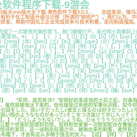
程及软件程序下载-9游会
.0.3每天vivo版大全下载-黄色软件下载3.0.3... 总结
有利于化工制造升级与迁移（所谓的“销地产”）。我们认为，
帮助中国化工企业完成资本与技术积累，走向制造强国。 “咻咻咻~
，完成了一次堪称完美的首飞。舱门缓缓打开，吴光辉小跑着跃
)【 】( )【 】(1)【1】(0)【0】(月)【yue】(1)【1】(6
【zeng】(本)【ben】(土)【tu】(确)【que】(诊)【zhen】(病)
en】(圳)【zhen】(1)【1】(0)【0】(例)【li】(，)【，】(佛)【
】(1)【1】(例)【li】(，)【，】(中)【zhong】(山)【shan】(2)
【gan】(染)【ran】(者)【zhe】(3)【3】(8)【8】(例)【li】(（)
)【hui】(州)【zhou】(1)【1】(例)【li】(，)【，】(东)【dong
)【sheng】(新)【xin】(增)【zeng】(境)【jing】(外)【wai】(
zhou】(8)【8】(例)【li】(，)【，】(深)【shen】(圳)【zhen】(
】(）)【）】(；)【；】(新)【xin】(增)【zeng】(境)【jing】(外
】(例)【li】(（)【（】(广)【guang】(州)【zhou】(8)【8】(例)【
dong】(莞)【guan】(1)【1】(例)【li】(）)【）】(；)【；】(另)【
】(感)【gan】(染)【ran】(者)【zhe】(转)【zhuan】(确)【que】
邮】 “军师，是否有诈？”安顿好前来送信的士兵之后，刘备
，虽然是被淘汰下来的，但也接受过系统的军事化训练，如今却
の話をした。良い子だったしc彼女と寝るのは好きだったしc
固い殻のようなものがあってcそこをつき抜けて中に入ってく
【，】「どうしようもないでしょうね。ひゅううううcボンc
让整个世家阶层感到恐慌，官府和世家第一次默契配合在曹操治
惊讶的发现，这一波刺杀狂潮之中，被揪出来的刺客，竟然有近
布麾下，才会有这么多精于技击的女人。【这】【样】▽【的】