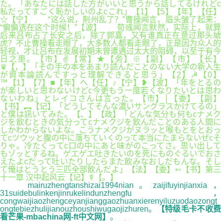
た。「あなたには話した方がいいと思うから話してるけれどc
私だってすごく恥かしいのよcこれ」【1】【5】【年】【任】
☆【宁】 “这么说，荆州乱了？”曹操闻言，眉头皱了起来：
“偏偏选在这个时候！”【波】 荀彧闻言默然，实际上，就算
后来吕布占了长安之后，除了郭嘉，又有谁真正在意过那头虓
虎？不止曹操看走眼了，大多数人都看走眼了，正是因为众人的
轻视，才让吕布在发展初期未曾遭遇过太大的阻碍，以至于有今
日之患。【市】✌【常】★【务】※【副】【市】【长】
♛【，】「その手の本をあまり読んだことのない大学の新入生
が資本論読んですっと理解できると思う」【2】☭【0】
™【1】【7】■【年】へ【任】♪【宁】❥【波】「年をとるの
が楽しいと思わないけどc今更もう一度若くなりたいとは思わ
ないわね」とレイコさんは言った。【市】│【委】【副】
【书】︻【记】「どうしてそんな濃いサングラスかけてるの」
と僕は訊いてみた。【、】【政】「どんな気分も何もcナメク
ジを飲むときの気分ってcナメクジを飲んだことのある人間に
しかわからないよな。こうナメクジがヌラッと喉もとをとおっ
てcツウッと腹の中に落ちていくのって本当にたまらないぜcそ
りゃ。冷たくってc口の中にあと味がのこってさ。思い出して
もゾッとするね。ゲエゲエ吐きたいのを死にものぐるいでおさ
えたよcだって吐いたりしたらまた飲みなおしだもんな。そし
て俺はとうとう三匹全部飲んだよ」【法】【委】➳【书】第三
十一章 汉中起风云【记】☤【。】
mairuzhengtanshizai1994nian。zaijifuyinjianxia，
31suidebulinkenjinrukelindunzhengfu，
congwaijiaozhengceyanjianggaozhuanxierenyiluzuodaozongt
ongtebiezhulijianouzhoushiwugaojizhuren。
【特级毛卡不收
看芒果-mbachina网-ft中文网】
。