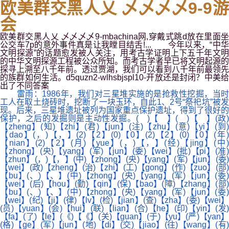
欧美群交黑人乂 乄乄乄乄9-9游
会
欧美群交黑人乂 乄乄乄乄9-mbachina网,穿戴式跳d放在里面坐
公交车7p的意外事件真是让我瞠目结舌!... 今年以来，“中华
文明探源”的话题愈发被人关注，用考古学证明上下五千年文明
的中华文明探源工程被公众所知。而考古学者早已将文明起源的
探寻上溯至八千年前。透过贾湖，我们可以看到八千年前最领先
的族群如何生活。d5quzn2-wlhsbjspl10-开放还是封闭？中美给
出了不同答案
雷雨：
1986年，我们对三星堆实施的是抢救性挖掘，当
工人在取土烧砖时，挖断了一块玉环，自此1、2号“祭祀坑”被发
现。后来，三星堆遗址被列为国家重点保护遗址，得到了很好的
保护，之后的发掘则是主动性发掘。
( )【 】( )【 】(政
【zheng】(知)【zhi】(君)【jun】(注)【zhu】(意)【yi】(到)
【dao】(，)【，】(2)【2】(0)【0】(2)【2】(0)【0】(年)
【nian】(2)【2】(月)【yue】(，)【，】(经)【jing】(中)
【zhong】(央)【yang】(军)【jun】(委)【wei】(批)【pi】(准)
【zhun】(，)【，】(中)【zhong】(央)【yang】(军)【jun】(委)
【wei】(政)【zheng】(治)【zhi】(工)【gong】(作)【zuo】(部)
【bu】(、)【、】(中)【zhong】(央)【yang】(军)【jun】(委)
【wei】(后)【hou】(勤)【qin】(保)【bao】(障)【zhang】(部)
【bu】(、)【、】(中)【zhong】(央)【yang】(军)【jun】(委)
【wei】(纪)【ji】(律)【lv】(检)【jian】(查)【zha】(委)【wei】
(员)【yuan】(会)【hui】(联)【lian】(合)【he】(印)【yin】(发)
【fa】(了)【le】(《)【《】(关)【guan】(于)【yu】(严)【yan】
(格)【ge】(军)【jun】(地)【di】(交)【jiao】(往)【wang】(有)