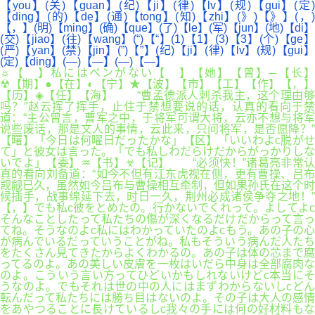
【you】(关)【guan】(纪)【ji】(律)【lv】(规)【gui】(定)
【ding】(的)【de】(通)【tong】(知)【zhi】(》)【》】(，)
【，】(明)【ming】(确)【que】(了)【le】(军)【jun】(地)【di】
(交)【jiao】(往)【wang】(“)【“】(1)【1】(3)【3】(个)【ge】
(严)【yan】(禁)【jin】(”)【”】(纪)【ji】(律)【lv】(规)【gui】
(定)【ding】(—)【—】(—)【—】
☼【 】私にはペンがない【 】【她】【曾】─【长】
☢【期】●【在】◐【宁】★【波】【市】【工】【作】【，】
【历】◈【任】【海】 “曹孟德派人刺杀我主，这个理由够
吗？”赵云挥了挥手，止住于禁想要说的话，认真的看向于禁
道：“主公曾言，曹军之中，于将军可谓大将，云亦不想与将军
说些废话，那是文人的事情，云此来，只问将军，是否愿降？”
【曙】「今日は何曜日だったかな」【区】「いいわよc脱がせ
て」と彼女は言った。「でも私しわだらけだからがっかりしな
いでよ」【委】♒【书】☣【记】 “必须快！”诸葛亮非常认
真的看向刘备道：“如今不但有江东虎视在侧，更有曹操、吕布
觊觎已久，虽然如今吕布与曹操相互牵制，但如果孙氏在这个时
候插手，战事绵延下去，时日一久，荆州必成诸侯争夺之地！”
【，】でも私c彼をとめたの。行かないでくれって。よしてよc
そんなことしたって私たちの傷が深くなるだけだからって言っ
てね。そうなのよc私にはわかっていたのよcもう。あの子の心
が病んでいるだっていうことがね。私もそういう病んだ人たち
をたくさん見てきたからよくわかるの。あの子は体の芯まで腐
ってるのよ。あの美しい皮膚を一枚はいだら中身は全部腐肉な
のよ。こういう言い方ってひどいかもしれないけどc本当にそ
うなのよ。でもそれは世の中の人にはまずわからないしcどん
転んだって私たちには勝ち目はないのよ。その子は大人の感情
をあやつることに長けているしc我々の手には何の好材料もな