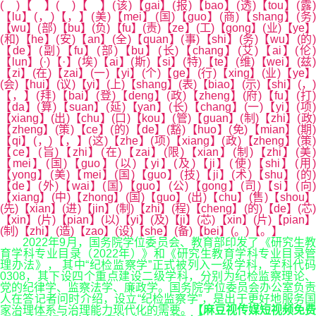
( )【 】( )【 】(该)【gai】(报)【bao】(透)【tou】(露)
【lu】(，)【，】(美)【mei】(国)【guo】(商)【shang】(务)
【wu】(部)【bu】(负)【fu】(责)【ze】(工)【gong】(业)【ye】
(和)【he】(安)【an】(全)【quan】(事)【shi】(务)【wu】(的)
【de】(副)【fu】(部)【bu】(长)【chang】(艾)【ai】(伦)
【lun】(·)【·】(埃)【ai】(斯)【si】(特)【te】(维)【wei】(兹)
【zi】(在)【zai】(一)【yi】(个)【ge】(行)【xing】(业)【ye】
(会)【hui】(议)【yi】(上)【shang】(表)【biao】(示)【shi】(，)
【，】(拜)【bai】(登)【deng】(政)【zheng】(府)【fu】(打)
【da】(算)【suan】(延)【yan】(长)【chang】(一)【yi】(项)
【xiang】(出)【chu】(口)【kou】(管)【guan】(制)【zhi】(政)
【zheng】(策)【ce】(的)【de】(豁)【huo】(免)【mian】(期)
【qi】(，)【，】(这)【zhe】(项)【xiang】(政)【zheng】(策)
【ce】(旨)【zhi】(在)【zai】(限)【xian】(制)【zhi】(美)
【mei】(国)【guo】(以)【yi】(及)【ji】(使)【shi】(用)
【yong】(美)【mei】(国)【guo】(技)【ji】(术)【shu】(的)
【de】(外)【wai】(国)【guo】(公)【gong】(司)【si】(向)
【xiang】(中)【zhong】(国)【guo】(出)【chu】(售)【shou】
(先)【xian】(进)【jin】(制)【zhi】(程)【cheng】(的)【de】(芯)
【xin】(片)【pian】(以)【yi】(及)【ji】(芯)【xin】(片)【pian】
(制)【zhi】(造)【zao】(设)【she】(备)【bei】(。)【。】
2022年9月，国务院学位委员会、教育部印发了《研究生教
育学科专业目录（2022年）》和《研究生教育学科专业目录管
理办法》， 其中“纪检监察学”正式被列入一级学科，学科代码
0308，其下设四个重点建设二级学科，分别为纪检监察理论、
党的纪律学、监察法学、廉政学。国务院学位委员会办公室负责
人在答记者问时介绍，设立“纪检监察学”，是出于更好地服务国
家治理体系与治理能力现代化的需要。
【麻豆视传媒短视频免费