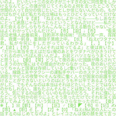
いのよ。だいたい十三の女の子が三十すぎの女に同性愛をしか
けるなんてどこの誰が信じてくれるのよ何を言ったところでc
世間の人って自分の信じたいことしか信じないんだもの。もが
けばもがくほど私たちの立場はもっとひどくなっていくだけな
のよ。【宁】✞【波】「ねえcもしよかったら――もしあなた
にとって迷惑じゃなかったらということなんだけど――私たち
また会えるかしらもちろんこんなこと言える筋合じゃないこと
はよくわかっているんだけど」【市】【副】↓【市】 “看来
这位老情人此番前来，目的并不单纯呐！”吕布冷笑一声，挥挥
手，夜鹰一躬身，重新隐于黑暗之中。【长】「ねえcワタナベ
君。私が今何にをしたがっているわかる」【，】【宁】
✔【波】¡【市】「うんcそれは知ってるよ」と彼は肯いた。
「だから本当を言えばだなc俺のあとをワタナベがひきうけて
くれるのがいちばん良いんだよ。お前とハツミならうまくいく
と思うし」【委】【常】どうして夜のあいだ国旗が降ろされて
しまうのかc僕にはその理由がわからなかった。夜のあいだだ
ってちゃんと国家は存続しているしc働いている人だって沢山
いる。線路工夫やタクシーの運転手やバーのホステスや夜勤の
消防士やビルの夜警やcそんな夜に働く人々が国家の庇護を受
けることができないというのはcどうも不公平であるような気
がした。でもそんなのは本当はそれほどたいしたことではない
のかもしれない。誰もたぶんそんなことは気にもとめないのだ
ろう。気にするのは僕くらいのものなのだろう。それに僕にし
たところで何かの折りにふとそう思っただけでcそれを深く追
求してみようなんていう気はさらさらなかったのだ。【委】
❅【、】☒【鄞】【州】┆【区】♂【委】◤【书】®【记】✍
【等】▲【职】✌【，】【2】✈【0】「ねえc私c男の人にこの
話するのはじめてなのよ」とレイコさんは僕の顔を見て言っ