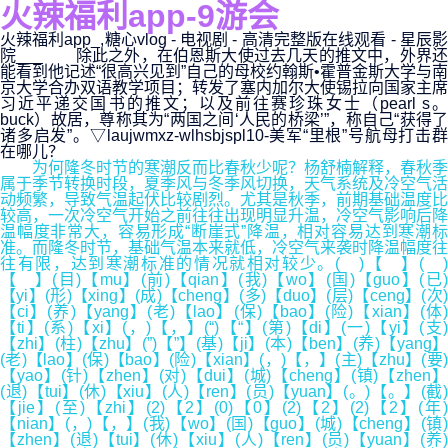
火辣福利app-9游会
火辣福利app_,糖心vlog - 电视剧 - 高清完整版在线观看 - 星辰影
院___ 除此之外，在伯恩斯大使过去几天的推文中，外界还
能看到他记述“很高兴见到”自己的母校约翰斯•霍普金斯大学与南
京大学合办双语教学项目；转发了塞内加尔大使锡拉向国家主席
习近平递交国书的推文；以及前往赛珍珠女士（pearl s。
buck）故居，尊称其为“两国之间‘人民的桥梁’”，称自己“获得了
诸多启发”。▽laujwmxz-wlhsbjspl10-美军“里根”号航母打击群
在哪儿？
为何隆冬时节的寒潮反而比春秋少呢？杨舒楠解释，春秋季
属于季节转换时段，夏季风与冬季风切换，天气系统及冷空气活
动频繁，导致气温起伏比较剧烈。尤其是秋季，前期基础温度比
较高，一次冷空气开始之前往往出现明显升温，冷空气影响后降
温幅度非常大，容易形成“断崖式”降温，相对容易达到寒潮标
准。而隆冬时节，基础气温本来就低，冷空气来袭时降温幅度往
往有限，达到寒潮标准的情况就相对较少。( )【 】( )
【 】(目)【mu】(前)【qian】(我)【wo】(国)【guo】(已)
【yi】(形)【xing】(成)【cheng】(多)【duo】(层)【ceng】(次)
【ci】(养)【yang】(老)【lao】(保)【bao】(险)【xian】(体)
【ti】(系)【xi】(，)【，】(“)【“】(第)【di】(一)【yi】(支)
【zhi】(柱)【zhu】(”)【”】(基)【ji】(本)【ben】(养)【yang】
(老)【lao】(保)【bao】(险)【xian】(，)【，】(主)【zhu】(要)
【yao】(针)【zhen】(对)【dui】(城)【cheng】(镇)【zhen】
(退)【tui】(休)【xiu】(人)【ren】(员)【yuan】(。)【。】(截)
【jie】(至)【zhi】(2)【2】(0)【0】(2)【2】(2)【2】(年)
【nian】(，)【，】(我)【wo】(国)【guo】(城)【cheng】(镇)
【zhen】(退)【tui】(休)【xiu】(人)【ren】(员)【yuan】(养)