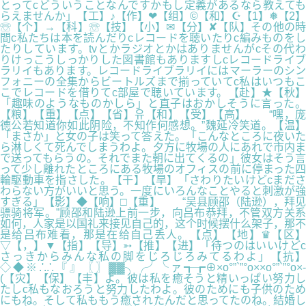
とってcどういうことなんですかもし定義があるなら教えても
らえませんか」【工】♪【作】❤【组】©【和】☪【1】❅【2】
☏【个】→【科】☏【技】【小】✉【分】✘【队】その他の時
間c私たちは本を読んだりcレコードを聴いたりc編みものをし
たりしています。tvとかラジオとかはありませんがcその代わ
りけっこうしっかりした図書館もありますしcレコードライブ
ラリイもあります。レコードライブラリイにはマーラーのシン
フォニーの全集からビートルズまで揃っていてc私はいつもこ
こでレコードを借りてc部屋で聴いています。【赴】★【秋】
「趣味のようなものかしら」と直子はおかしそうに言った。
【粮】【重】【点】【省】유【和】【受】【高】 “嘿，庞
德公若知道你如此阴险，不知作何感想。”魏延冷笑道。【温】
「まさか」と女の子は笑って答えた。「こんなところに夜いた
ら淋しくて死んでしまうわよ。夕方に牧場の人にあれで市内ま
で送ってもらうの。それでまた朝に出てくるの」彼女はそう言
って少し離れたところにある牧場のオフィスの前に停まった四
輪駆動車を指さした。【干】【旱】「さわりたいけどcまださ
わらない方がいいと思う。一度にいろんなことやると刺激が強
すぎる」【影】◆【响】□【重】 “吴县顾邵（陆逊），拜见
骠骑将军。”顾邵和陆逊上前一步，向吕布恭拜，不管双方关系
如何，人家是以国礼来接见自己的，这个时候摆什么架子，那不
是给吕布难看，那是在给自己丢人。【点】【地】♛【区】
▽【，】▼【指】【导】➳【推】【进】「待つのはいいけどc
さっきからみんな私の脚をじろじろみてるわよ」【抗】
◇◆※.'..'.『』〖〗▓▓╮╭╯╰ァ┱┲⊕×o°”`”°o××o°”`”°o×-
(【灾】【保】【丰】よ。彼は私を癒そうと精いっぱい努力し
たしc私もなおろうと努力したわよ。彼のためにも子供のため
にもね。そして私ももう癒されたんだと思ってたのね。結婚し