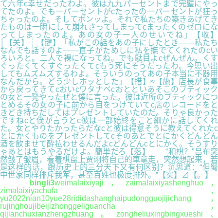
て六年c幸せだったわよ。彼は九九パーセントまで完璧にやっ
てたのよ。でも一パーセントがcたったの一パーセントが狂っ
ちゃったのよ。そしてボンッよ。それで私たちの築きあげてき
たものは一瞬にして崩れさってしまってcまったくのゼロにな
ってしまったのよ。あの女の子一人のせいでね」【收】
│【关】┆【键】「私がこの話をあの子にしたとき――私たち
なんでも話すのよ――直子がためしに私を撫でてくれたのcい
ろいろと。二人で裸になってね。でも駄目よcぜんぜん。くす
ぐったくてくすぐったくてcもう死にそうだったわ。今思い出
してもムズムズするわよ。そういうのってあの子本当に不器用
なんだから。どう少しホッとした」【措】≈【施】店長が食事
から戻ってきてcおいcワタナベcおとといあそこのブティック
の女と一発やったぜと僕に言った。彼は近所のブティックにつ
とめるその女の子に前から目をつけていてc店のレコードをと
きどき持ちだしてはプレゼントしていたのだ。そりゃ良かった
ですねcと僕が言うとc彼は一部始終をこと細かに話してくれ
た。女とやりたかったらだなcと彼は得意そうに教えてくれたc
とにかくものをプレゼントしてcそのあとでとにかくどんどん
酒を飲ませて酔払わせるんだよcどんどんcとにかく。そうすり
ゃあとはもうやるだけよ。簡単だろ【落】 “和棋？”吕布突
然皱了皱眉，看着棋盘上贾诩将自己的車拿走，突然想起来，若
是这样的话，跟历史上的三分天下又有何区别？沉思道：“但蜀
中世家同样排斥我军，甚至百姓也极度排外。”【实】⊿【。】
bingli3
weimalaixiyaji，zaimalaixiyashenghuo
zimalaixiyachufa，
yu2022nian10yue28rididashanghaipudongguojijichang，
rujinghoujibeijizhonggeliguancha，
qijianchuxianzhengzhuang。zongheliuxingbingxueshi、