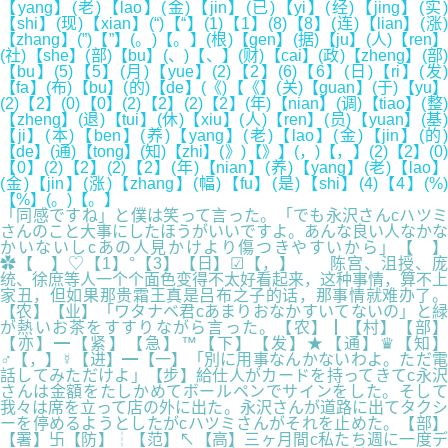
【yang】(老)【lao】(金)【jin】(已)【yi】(经)【jing】(实)
【shi】(现)【xian】(“)【“】(1)【1】(8)【8】(连)【lian】(涨)
【zhang】(”)【”】(。)【。】(根)【gen】(据)【ju】(人)【ren】
(社)【she】(部)【bu】(、)【、】(财)【cai】(政)【zheng】(部)
【bu】(5)【5】(月)【yue】(2)【2】(6)【6】(日)【ri】(发)
【fa】(布)【bu】(的)【de】(《)【《】(关)【guan】(于)【yu】
(2)【2】(0)【0】(2)【2】(2)【2】(年)【nian】(调)【tiao】(整)
【zheng】(退)【tui】(休)【xiu】(人)【ren】(员)【yuan】(基)
【ji】(本)【ben】(养)【yang】(老)【lao】(金)【jin】(的)
【de】(通)【tong】(知)【zhi】(》)【》】(，)【，】(2)【2】(0)
【0】(2)【2】(2)【2】(年)【nian】(养)【yang】(老)【lao】
(金)【jin】(涨)【zhang】(幅)【fu】(是)【shi】(4)【4】(%)
【%】(。)【。】
「同感ですね」と僕は笑って言った。「でも永沢さんcハツミ
さんのこと大事にしたほうがいいですよ。あんな良い人なかな
かいないしcあの人見かけより傷つきやすいから」【 】
✿【 】♡【1】°【3】【日】☑【，】 陈宫、沮授、庞
统、徐庶等人一个个面色变得不太好看起来，这种事情，算不上
家丑，但如果那贵霜王真是吕布之子的话，那事情就难办了。
【农】【业】「ワタナベ君cあまりおなかすいてないの」と緑
が熱いお茶をすすりながら言った。【农】┃【村】【部】
【亦】━【紧】【急】™【下】【发】★【通】♛【知】
♂【，】☿【进】━【一】「別に用事なんかないわよ。ただ電
話してみただけよ」【步】給仕人がカードを持ってきてc永沢
さんは金額をたしかめてボールペンでサインをした。そして
我々は席を立って店の外に出た。永沢さんが道路に出てタクシ
ーを停めるようとしたがcハツミさんがそれを止めた。【部】
【署】卐【防】┆【范】↖【高】三ヶ月間c私たち週に一度デ