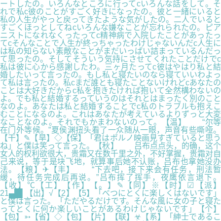
ートしたの。いろんなところに行ってcいろんな話をして。そ
れで私c彼のことがすごく好きになったの。彼と一緒にいると
私の人生がやっと戻ってきたような気がしたの。二人でいると
すごくほっとしてねcいろんな嫌なことが忘れられたの。ピア
ニストになれなくったってc精神病で入院したことがあったっ
てcそんなことで人生が終っちゃったわけじゃないんだc人生に
は私の知らない素敵なことがまだいっぱい詰まっているんだっ
て思ったの。そしてそういう気持にさせてくれたことだけでc
私は彼に心から感謝したわ。三ヶ月たってc彼はやはり私と結
婚したいって言ったの。もし私と寝たいのなら寝ていいわよっ
て私は言ったの。私cまだ誰とも寝たことないけれどcあなたの
ことは大好きだからc私を抱きたければ抱いて全然構わないの
よ。でも私と結婚するっていうのはそれとはまったく別のこと
なのよ。あなたは私と結婚することでc私のトラブルも抱えこ
むことになるのよ。これはあなたが考えているよりずっと大変
なことなのよ。それでもかまわないのって。【温】 “尔等
在门外等候。”夏侯渊扭头看了一众随从一眼，声音有些嘶哑。
【干】✎【旱】◇【保】「君はポルノ映画見すぎていると思う
ね」と僕は笑って言った。【秋】 吕布点点头，的确，这个
女人的权利欲很大，贵霜又在数千里之外，不好掌握，贵霜对自
己来说，等于是块飞地，就算事后她不认账，吕布也拿她没办
法。【粮】✈【丰】 “下去吧，接下来会有任务，刑法暂
缓，待任务完成后再说。”吕布挥了挥手，夜鹰依言退下。
【收】℃【工】【作】【。】✎【同】※【时】☑【派】
21▄█▌【出】√【2】【5】「べつにとくに楽しくはないです」
と僕は言った。「ただやるだけです。そんな風に女の子と寝た
ってとくに何か楽しいことがあるわけじゃないです」【个】
【包】➳【省】◇【包】【片】【联】☣【系】「紳士であるこ