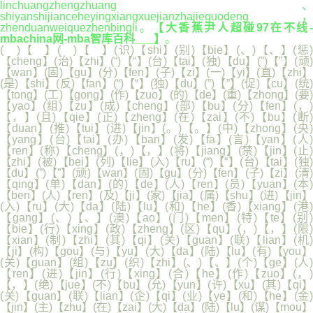
linchuangzhengzhuang、
shiyanshijianceheyingxiangxuejianzhajieguodeng，
zhenduanweiquezhenbingli。
【大香蕉尹人超碰97在不线
mbachina网-mba智库百科___】
。
( )【 】( )【 】(识)【shi】(别)【bie】(、)【、】(惩)
【cheng】(治)【zhi】(“)【“】(台)【tai】(独)【du】(”)【”】(顽)
【wan】(固)【gu】(分)【fen】(子)【zi】(一)【yi】(直)【zhi】
(是)【shi】(反)【fan】(“)【“】(独)【du】(”)【”】(促)【cu】(统)
【tong】(工)【gong】(作)【zuo】(的)【de】(重)【zhong】(要)
【yao】(组)【zu】(成)【cheng】(部)【bu】(分)【fen】(，)
【，】(且)【qie】(正)【zheng】(在)【zai】(不)【bu】(断)
【duan】(推)【tui】(进)【jin】(。)【。】(中)【zhong】(央)
【yang】(台)【tai】(办)【ban】(发)【fa】(言)【yan】(人)
【ren】(称)【cheng】(，)【，】(将)【jiang】(禁)【jin】(止)
【zhi】(被)【bei】(列)【lie】(入)【ru】(“)【“】(台)【tai】(独)
【du】(”)【”】(顽)【wan】(固)【gu】(分)【fen】(子)【zi】(清)
【qing】(单)【dan】(的)【de】(人)【ren】(员)【yuan】(本)
【ben】(人)【ren】(及)【ji】(家)【jia】(属)【shu】(进)【jin】
(入)【ru】(大)【da】(陆)【lu】(和)【he】(香)【xiang】(港)
【gang】(、)【、】(澳)【ao】(门)【men】(特)【te】(别)
【bie】(行)【xing】(政)【zheng】(区)【qu】(，)【，】(限)
【xian】(制)【zhi】(其)【qi】(关)【guan】(联)【lian】(机)
【ji】(构)【gou】(与)【yu】(大)【da】(陆)【lu】(有)【you】
(关)【guan】(组)【zu】(织)【zhi】(、)【、】(个)【ge】(人)
【ren】(进)【jin】(行)【xing】(合)【he】(作)【zuo】(，)
【，】(绝)【jue】(不)【bu】(允)【yun】(许)【xu】(其)【qi】
(关)【guan】(联)【lian】(企)【qi】(业)【ye】(和)【he】(金)
【jin】(主)【zhu】(在)【zai】(大)【da】(陆)【lu】(谋)【mou】