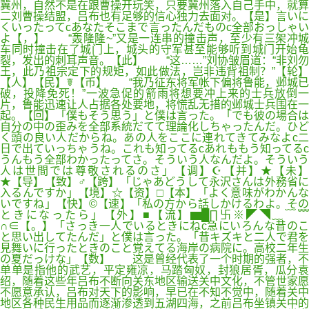
冀州，自然不是在跟曹操开玩笑，只要冀州落入自己手中，就算
二刘曹操结盟，吕布也有足够的信心独力去面对。【是】言いに
くいったってcあなたそこまで言ったんだものc全部おっしゃい
よ【，】 “轰隆隆~”又是一连串的撞击声，至少有三架冲城
车同时撞击在了城门上，城头的守军甚至能够听到城门开始龟
裂，发出的刺耳声音。【此】 “这……”刘协皱眉道：“非刘勿
王，此乃祖宗定下的规矩，如此做法，岂非违背祖制？”【轮】
【人】【民】☤【币】 “我乃征东将军帐下偏将鲁能，邺城已
破，投降免死！”一波急促的箭雨将想要冲上来的士兵放倒一
片，鲁能迅速让人占据各处要地，将慌乱无措的邺城士兵围在一
起。【回】「僕もそう思う」と僕は言った。「でも彼の場合は
自分の中の歪みを全部系統だてて理論化しちゃったんだ。ひど
く頭の良い人だからね。あの人をここに連れてきてみなよc二
日で出ていっちゃうね。これも知ってるcあれももう知ってるc
うんもう全部わかったってさ。そういう人なんだよ。そういう
人は世間では尊敬されるのさ」【调】☪【并】★【未】
★【导】【致】♂【跨】「じゃあどうして永沢さんは外務省に
入るんですか」【境】☆【资】□【本】「よく意味がわかんな
いですね」【快】©【速】「私の方から話しかけるわよ。その
ときになったら」【外】■【流】▆█∏卐※◤◥﹏﹋﹌
∩∈【。】「さっき一人でいるときにねc急にいろんな昔のこ
と思い出してたんだ」と僕は言った。「昔キズキと二人で君を
見舞いに行ったときのこと覚えてる海岸の病院に。高校二年生
の夏だっけな」【数】 这是曾经代表了一个时期的强者，不
单单是指他的武艺，平定雍凉，马踏匈奴，封狼居胥，瓜分袁
绍，随着这些年吕布不断向关东地区输送关中文化，不管世家愿
不愿意承认，吕布对天下的影响，早已在不知不觉中，随着关中
地区各种民生用品而逐渐渗透到五湖四海，之前吕布坐镇关中的