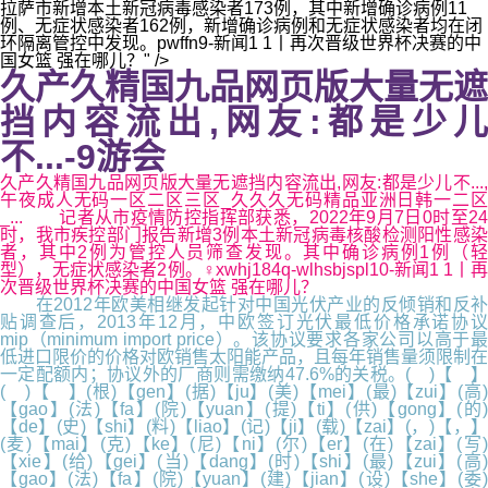
拉萨市新增本土新冠病毒感染者173例，其中新增确诊病例11
例、无症状感染者162例，新增确诊病例和无症状感染者均在闭
环隔离管控中发现。pwffn9-新闻1 1丨再次晋级世界杯决赛的中
国女篮 强在哪儿？" />
久产久精国九品网页版大量无遮
挡内容流出,网友:都是少儿
不...-9游会
久产久精国九品网页版大量无遮挡内容流出,网友:都是少儿不...,
午夜成人无码一区二区三区_久久久无码精品亚洲日韩一二区
_... 记者从市疫情防控指挥部获悉，2022年9月7日0时至24
时，我市疾控部门报告新增3例本土新冠病毒核酸检测阳性感染
者，其中2例为管控人员筛查发现。其中确诊病例1例（轻
型），无症状感染者2例。♀xwhj184q-wlhsbjspl10-新闻1 1丨再
次晋级世界杯决赛的中国女篮 强在哪儿？
在2012年欧美相继发起针对中国光伏产业的反倾销和反补
贴调查后，2013年12月，中欧签订光伏最低价格承诺协议
mip（minimum import price）。该协议要求各家公司以高于最
低进口限价的价格对欧销售太阳能产品，且每年销售量须限制在
一定配额内；协议外的厂商则需缴纳47.6%的关税。( )【 】
( )【 】(根)【gen】(据)【ju】(美)【mei】(最)【zui】(高)
【gao】(法)【fa】(院)【yuan】(提)【ti】(供)【gong】(的)
【de】(史)【shi】(料)【liao】(记)【ji】(载)【zai】(，)【，】
(麦)【mai】(克)【ke】(尼)【ni】(尔)【er】(在)【zai】(写)
【xie】(给)【gei】(当)【dang】(时)【shi】(最)【zui】(高)
【gao】(法)【fa】(院)【yuan】(建)【jian】(设)【she】(委)