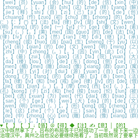
【wei】(员)【yuan】(会)【hui】(的)【de】(信)【xin】(中)
【zhong】(，)【，】(是)【shi】(这)【zhe】(样)【yang】(解)
【jie】(释)【shi】(自)【zi】(己)【ji】(的)【de】(创)
【chuang】(作)【zuo】(初)【chu】(衷)【zhong】(的)【de】
(：)【：】(“)【“】(法)【fa】(律)【lv】(是)【shi】(文)【wen】
(明)【ming】(的)【de】(一)【yi】(个)【ge】(要)【yao】(素)
【su】(，)【，】(美)【mei】(国)【guo】(的)【de】(法)【fa】
(律)【lv】(自)【zi】(然)【ran】(地)【di】(继)【ji】(承)
【cheng】(或)【huo】(派)【pai】(生)【sheng】(于)【yu】(以)
【yi】(前)【qian】(的)【de】(文)【wen】(明)【ming】(之)
【zhi】(中)【zhong】(。)【。】(因)【yin】(此)【ci】(，)
【，】(最)【zui】(高)【gao】(法)【fa】(院)【yuan】(大)
【da】(楼)【lou】(的)【de】(东)【dong】(侧)【ce】(门)
【men】(楣)【mei】(雕)【diao】(像)【xiang】(群)【qun】(寓)
【yu】(意)【yi】(对)【dui】(源)【yuan】(自)【zi】(东)
【dong】(方)【fang】(的)【de】(基)【ji】(本)【ben】(法)
【fa】(律)【lv】(和)【he】(戒)【jie】(律)【lv】(的)【de】(借)
【jie】(鉴)【jian】(。)【。】(摩)【mo】(西)【xi】(、)【、】
(孔)【kong】(子)【zi】(和)【he】(梭)【suo】(伦)【lun】(被)
【bei】(选)【xuan】(为)【wei】(代)【dai】(表)【biao】(三)
【san】(个)【ge】(伟)【wei】(大)【da】(的)【de】(文)
【wen】(明)【ming】(，)【，】(形)【xing】(成)【cheng】(了)
【le】(这)【zhe】(个)【ge】(三)【san】(角)【jiao】(的)
【de】(中)【zhong】(心)【xin】(雕)【diao】(像)【xiang】(群)
【qun】(。)【。】(”)【”】
♥【 】【 】↓【值】☮【得】◆【注】✍【意】│【的】
汉中既然拿下了，吕布的布局等于已经成功了一半，接下来一边
治理汉中，冀州之战也没必要继续拖着了，当初既然说了要拿下