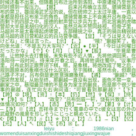
时候还看不出来，但随着吕布迁治所到洛阳，中原诸侯乃至世家
同时感到一股压力。【据】 后来吕布确立五部，骠骑营是吕
布的禁卫，雄阔海武艺没的说，但在统帅之上太过平庸，一直以
来都是担任吕布亲卫的角色，骠骑营基本上不会离开吕布身边，
而剩下的四部之中，庞德的射声营以步兵为主，而北宫离的虎啸
营却大半是羌胡归化的汉人，虽然吕布不赞同歧视，但骨子里，
马超并不是太看得起虎啸营，五部精锐之中，真正的骑兵精锐就
是马超的逐日营和赵云的白马营争雄。【显】「そうは見えない
けどね」と僕は言った。【示】【，】 “哦？”蒯越笑了，看
向张允道：“不是五万大军吗？”【近】●【半】「今日は何曜日
だったかな」【个】☪【月】〖【陆】♥【股】 “毕竟是曹
将，让他掉头去打曹操，未免有些不近人情，先将他调回来，在
洛阳待一段时间，待来年开春之后，再将他调往蜀中。”议事厅
里，吕布此刻正跟贾诩下棋，嗯，是象棋，将炮改成了弩之后，
规则跟原本的象棋也没什么区别，至于围棋，虽然也会，但跟自
己路子不对，吕布倒是更愿意琢磨象棋。【通】 “蒯越？”蔡
瑁突然发现，从始至终，那蒯越一直没有出现，面色不禁一变，
蒯家之中，蔡瑁最忌惮的不是身为家主的蒯良，而是那个很少管
事的蒯越，连忙向左右询问道：“可曾看到那蒯越？”【下】
【跨】☮【境】【资】↑【本】【仍】【然】✞【保】☿【持】
▼【净】♋【流】 “政变？”吕布剑眉一轩，饶有兴致道：“具
体情况如何？”【入】【态】【势】━【，】ツ【累】✞【计】
─【净】※【流】吉祥寺まで行く電車の中でc彼女は窓の外の
武蔵野の風景を珍しそうにじっと眺めていた。【入】│【规】
☪【模】┃【为】♫【1】✯【3】¿【2】△【.】→【5】【亿】
【元】【人】↖【民】℃【币】☒【。】
leiyu：
1986nian
womenduisanxingduishishideshiqiangjiuxingwajue，