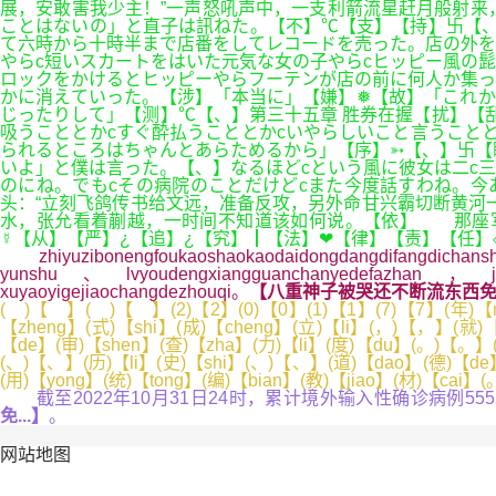
展，安敢害我少主！”一声怒吼声中，一支利箭流星赶月般射来
ことはないの」と直子は訊ねた。【不】℃【支】【持】卐【、
て六時から十時半まで店番をしてレコードを売った。店の外を
やらc短いスカートをはいた元気な女の子やらcヒッピー風の
ロックをかけるとヒッピーやらフーテンが店の前に何人か集っ
かに消えていった。【涉】「本当に」【嫌】❅【故】「これか
じったりして」【测】℃【、】第三十五章 胜券在握【扰】【
吸うこととかcすぐ酔払うこととかcいやらしいこと言うこと
られるところはちゃんとあらためるから」【序】➳【、】卐【
いよ」と僕は言った。【、】なるほどcという風に彼女は二c
のにね。でもcその病院のことだけどcまた今度話すわね。
头：“立刻飞鸽传书给文远，准备反攻，另外命甘兴霸切断黄河
水，张允看着蒯越，一时间不知道该如何说。【依】 那座军
☿【从】【严】¿【追】¿【究】┃【法】❤【律】【责】【任】
zhiyuzibonengfoukaoshaokaodaidongdangdifangdichanshi
yunshu、lvyoudengxiangguanchanyedefazhan，jinerc
xuyaoyigejiaochangdezhouqi。
【八重神子被哭还不断流东西免
( )【 】( )【 】(2)【2】(0)【0】(1)【1】(7)【7】(年)【ni
【zheng】(式)【shi】(成)【cheng】(立)【li】(，)【，】(就)【j
【de】(审)【shen】(查)【zha】(力)【li】(度)【du】(。)【。】(
(、)【、】(历)【li】(史)【shi】(、)【、】(道)【dao】(德)【de】
(用)【yong】(统)【tong】(编)【bian】(教)【jiao】(材)【cai】
截至2022年10月31日24时，累计境外输入性确诊病例55
免...】
。
网站地图