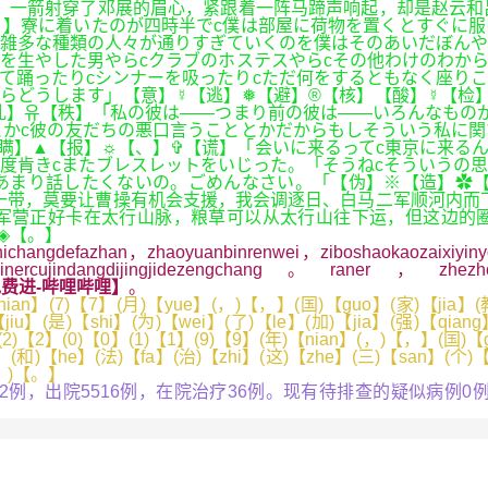
，一箭射穿了邓展的眉心，紧跟着一阵马蹄声响起，却是赵云和
】寮に着いたのが四時半でc僕は部屋に荷物を置くとすぐに服
雑多な種類の人々が通りすぎていくのを僕はそのあいだぼんや
髭を生やした男やらcクラブのホステスやらcその他わけのわか
て踊ったりcシンナーを吸ったりcただ何をするともなく座り
らどうします」【意】☿【逃】❅【避】®【核】【酸】☿【检
乱】유【秩】「私の彼は――つまり前の彼は――いろんなもの
とかc彼の友だちの悪口言うこととかだからもしそういう私に
瞒】▲【报】☼【、】✞【谎】「会いに来るってc東京に来る
三度肯きcまたブレスレットをいじった。「そうねcそういうの
今あまり話したくないの。ごめんなさい。「【伪】※【造】✿
一带，莫要让曹操有机会支援，我会调逐日、白马二军顺河内而
营正好卡在太行山脉，粮草可以从太行山往下运，但这边的圈
◈【。】
changdefazhan，zhaoyuanbinrenwei，ziboshaokaozaixiyiny
ujindangdijingjidezengchang。raner，zhezhongying
费进-哔哩哔哩】
。
an】(7)【7】(月)【yue】(，)【，】(国)【guo】(家)【jia】(教)
iu】(是)【shi】(为)【wei】(了)【le】(加)【jia】(强)【qiang
2)【2】(0)【0】(1)【1】(9)【9】(年)【nian】(，)【，】(国)【
(和)【he】(法)【fa】(治)【zhi】(这)【zhe】(三)【san】(个)【
(。)【。】
52例，出院5516例，在院治疗36例。现有待排查的疑似病例0