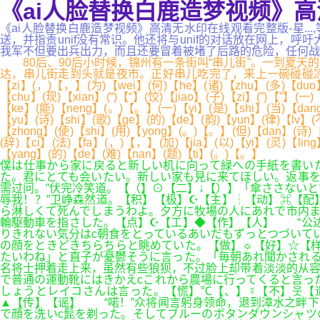
《ai人脸替换白鹿造梦视频》高
《ai人脸替换白鹿造梦视频》高清无水印在线观看完整版-星.
送，并指责unif没有常识。他还将与unif的对话放在网上，
我军不但要出兵出力，而且还要冒着被堵了后路的危险，任何战果，都与
80后、90后小时候，锦州有一条街叫“串儿街”。一到夏天
达，串儿街走到头就是夜市。正好串儿吃完了，来上一碗碰碰凉刨冰，解暑又解腻
【zi】(，)【，】(为)【wei】(何)【he】(诸)【zhu】(多)【duo】(
【chu】(现)【xian】(“)【“】(饺)【jiao】(子)【zi】(”)【”】(
【ke】(能)【neng】(。)【。】(一)【yi】(是)【shi】(当)【dang
【yu】(诗)【shi】(歌)【ge】(的)【de】(韵)【yun】(律)【lv】(
【zhong】(使)【shi】(用)【yong】(。)【。】(但)【dan】(诗)【
(辞)【ci】(法)【fa】(，)【，】(加)【jia】(以)【yi】(灵)【lin
【yang】(的)【de】(难)【nan】(题)【ti】(。)【。】
僕は仕事から家に戻ると新しい机に向って緑への手紙を書い
た。君にとても会いたい。新しい家も見に来てほしい。返事を
需过问。”伏完冷笑道。【（】⊙【二】↓【）】「傘ささない
辱我！？”卫峥森然道。【积】【极】☪【主】┆【动】⌘【配
ら淋しくて死んでしまうわよ。夕方に牧場の人にあれで市内ま
輪駆動車を指さした。【点】☪【工】◆【作】【人】 “公达
りきれない気分はc朝食をとっているあいだもずっとつづいて
の顔をときどきちらちらと眺めていた。【做】☼【好】☆【样
たいわね」と直子が憂鬱そうに言った。「毎朝あれ聞かされる
名将士押着走上来，虽然有些狼狈，不过脸上却带着淡淡的从容
で普通の運動靴にはきかえcこれから農場に行ってくると言っ
しょうとレイコさんは言った。【慌】℃【、】☿【不】웃【
▲【传】【谣】 “喏！”众将闻言躬身领命，退到漳水之畔下
で顔を洗いc髭を剃った。そしてブルーのボタンダウンシャ