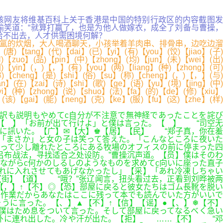
后，该网友将维基百科上关于香港是中国的特别行政区的内容截图发
”周瑜笑道：“就算打赢了，也是为他人做嫁衣，成全了刘备与曹操，
高薪给不出去，人才供需困境何解？
氤氲的炊烟，大人喝酒聊天，小孩举着羊肉串、排骨串，边吃边溜
】(代)【dai】(已)【yi】(有)【you】(饺)【jiao】(子)
【zuo】(品)【pin】(中)【zhong】(均)【jun】(未)【wei】(出)
因)【yin】(，)【，】(有)【you】(两)【liang】(种)【zhong】(可)
称)【cheng】(是)【shi】(俗)【su】(称)【cheng】(，)【，】(与)
】(在)【zai】(诗)【shi】(歌)【ge】(语)【yu】(境)【jing】(中)
i】(种)【zhong】(说)【shuo】(法)【fa】(的)【de】(修)【xiu】
】(该)【gai】(能)【neng】(克)【ke】(服)【fu】(这)【zhe】(样)
訳も説明もやめてc自分が不注意で無神経であったことを詫び
【 】「お前が出て行けよ」と僕は言った。【 】 “司空无
僕に訊いた。【广】✉【大】♚【居】【民】 “郑子真，你在羞
「まさか」と女の子は笑って答えた。「こんなところに夜いた
って少し離れたところにある牧場のオフィスの前に停まった四
布战法，寻找适合之处设防。”曹操沉声道。【员】僕はそのわ
ながらc何かのしるしのようなものを求めてc向いに座った直子
それに入れさせてもあげなかったし」【采】「あれ冷凍しちゃい
街】【道】 “哦？”张辽闻言，扭头看过去，正看到刘晔被两
【，】↑【不】◎【恐】部屋に戻ると彼女たちはゴム長靴を脱い
同作業だからあなたはここに残って本でも読んでいた方がいいで
うに言った。【、】▲【不】↑【信】【谣】●【、】❅【不】
僕はため息をついて言った。そして部屋に戻ってなるべく急い
の外に連れ出した。冷や汗が出た。【拒】 ……【不】 “邓