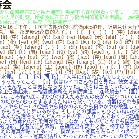
游会
a网_,《差差很痛带疼声30分钟无掩盖》免费不卡在线观看 - 全集
全人类的时刻。比如我现在正在写稿所用的笔记本电脑，已经使
述彭州山洪现场：几秒钟车子就被冲走了
16日下午，王可可去附近的医院做picc护理，听到急诊大
新冠痊愈的人了。( )【 】( )【 】(中)【zhong】(央)【y
)【li】(中)【zhong】(心)【xin】(表)【biao】(示)【shi】(，)【
in】(业)【ye】(务)【wu】(信)【xin】(息)【xi】(系)【xi】(统)【t
【tiao】(整)【zheng】(，)【，】(确)【que】(需)【xu】(到)【d
e】(提)【ti】(前)【qian】(预)【yu】(约)【yue】(、)【、】(错)
)【nian】(度)【du】(为)【wei】(缴)【jiao】(存)【cun】(周)【
ue】(份)【fen】(正)【zheng】(常)【chang】(汇)【hui】(缴)【
tiao】(整)【zheng】(工)【gong】(作)【zuo】(，)【，】(并)【b
【bei】(京)【jing】(日)【ri】(报)【bao】(客)【ke】(户)【hu
师。【 】【<】◥【s】「大学に行かれたんでしょうか」【
ゃったってこと」【o】僕はレイコさんの目を見た。彼女は泣
もうそんなことは気にならなかった。我々は生きていたしc生
亲卫召集起来，一指夏侯渊所在方向厉声道：“连弩射击！”【国
い。ごみ箱の底にはかびのはえたみかんの皮がへばりついてい
のだからcむっとするすえた匂いを放っている。食器はどれも
ップやらビールの空瓶やら何かのふたやら何やかやが散乱して
がもうもうと舞いあがる。そしてどの部屋にもひどい匂いが漂
みんな洗濯物をどんどんベッドの下に放りこんでおくしc定期
らよく致命的な伝染病が発生しなかったものだと今でも僕は不
的身影，抱着光洁的双臂，在确定吕布离开之后，终于忍不住哭
河の写真が貼ってあった。僕がヌード写真を貼ると「ねえcワ
もとくにヌード写真を貼りたかったわけでもなかったのでべつ