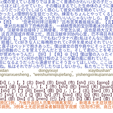
c僕の覚えている限りではまあごく普通のかわいい女の子だっ
らほとばしらせていた。その瞳はまるでした生命体のように楽
ぶりだったのでcしばらく感心して彼女の顔を眺めていた。【
かったしc理想的な生徒だったわ。練習もちょんとやってくる
私たちそろそろ部屋に戻った方がいいんじゃないかしら。直子
❅【而】 “您老何时拜过我啊？”吕布苦笑着摇摇头道。【言
，便对吕布展开了恐怖的袭击，一柄柄雪亮的宝剑带着冰冷的杀
早，汉献帝亲自接待了三韩使者，不管怎么说，这也是扬大汉天
，这百济国或许帮得上忙，而且汉献帝刘协内心里，巴不得吕布
学监企【、】ღ【技】「でもねcワタナベ君c私はそんなに頭
。結婚してc好きな人に毎晩抱かれてc子供を産めばそれでい
と直子はベッドで抱きあった。僕は彼女の首や肩やにそっと口
指の感触のことを覚えてたんだと言った。そして君のことを考
が覚めちゃうんだ」【好】┃【充】☮【分】僕は螢の入ったイ
かかっていてc何かの脱け殻のように夕暮の風に揺れていた。
担になるようだったら遠慮せずにそう言ってほしいの。ここは
ね。私はそれでがっかりしたりはしないから。私たちここでは
，dongyixuyi，xiayibushan”，shili
ingnianxuesheng，“weishuminqiujiefang，yishengxinkujianna
i】(，)【，】(北)【bei】(京)【jing】(市)【shi】(公)【gong】(
bao】(道)【dao】(、)【、】(市)【shi】(民)【min】(关)【guan】
【shi】(”)【”】(问)【wen】(题)【ti】(，)【，】(北)【bei】(京)【
室)【shi】(《)【《】(医)【yi】(疗)【liao】(机)【ji】(构)【gou
uan】(部)【bu】(门)【men】(已)【yi】(立)【li】(案)【an】(查
原区1例，为省外返回人员集中隔离发现），新增本土无症状感染
诊病例。3例本土无症状感染者解除医学观察（信阳市2例、商丘