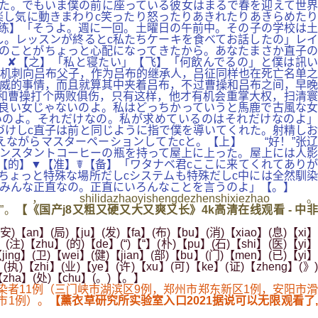
た。でもいま僕の前に座っている彼女はまるで春を迎えて世界
し気に動きまわりc笑ったり怒ったりあきれたりあきらめたり
练】「そうよ。週に一回。土曜日の午前中。その子の学校は土
し。レッスンが終るとc私たちケーキを食べてお話したの」レイ
のことがちょっと心配になってきたから。あなたまさか直子の
】✘【之】「私と寝たい」【飞】「何飲んでるの」と僕は訊い
机刺向吕布父子，作为吕布的继承人，吕征同样也在死亡名单之
威的事情，而且就算其中夹着吕布，不过曹操和吕布之间，早晚
和曹操打个两败俱伤，只有这样，他才有机会重掌大权，扫清寰
の良い女じゃないのよ。私はどっちかっていうと馬鹿で古風な女
いのよ。それだけなの。私が求めているのはそれだけなのよ」
づけしc直子は前と同じように指で僕を導いてくれた。射精しお
えながらマスターペーションしてたcと。【上】 “好！”张辽
ンスタントコーヒーの瓶を持って屋上に上った。屋上には人影
【的】▼【准】☤【备】「ワタナベ君cここに来てくれてありが
ちょっと特殊な場所だしcシステムも特殊だしc中には全然馴染
みんな正直なの。正直にいろんなことを言うのよ」【。】
dazhaoyishengdezhenshixiezhao。
n”。
【《国产j8又粗又硬又大又爽又长》4k高清在线观看 - 中非
安)【an】(局)【ju】(发)【fa】(布)【bu】(消)【xiao】(息)【xi】
(注)【zhu】(的)【de】(“)【“】(朴)【pu】(石)【shi】(医)【yi】
jing】(卫)【wei】(健)【jian】(部)【bu】(门)【men】(已)【yi】
】(执)【zhi】(业)【ye】(许)【xu】(可)【ke】(证)【zheng】(》)
)【zha】(处)【chu】(。)【。】
者11例（三门峡市湖滨区9例，郑州市郑东新区1例，安阳市滑
市1例）。
【薰衣草研究所实验室入口2021据说可以无限观看了