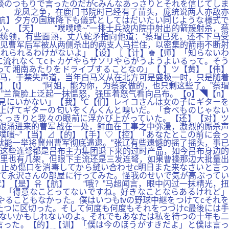
談のつもりで言ったのだがcみんなあっさりとそれを信じてしま
】 龙凤之争，在鹿门书院时已经有了苗头，庞统说两人亦敌亦
航】夕方の国旗降下も儀式としてはだいたい同じような様式で
い。【天】 “噗噗噗~”一排士兵被内院中射出的箭簇射杀，蔡
统领，有些面熟，丈八蛇矛指向他道：“蔡瑁已死，还不下马受
却见曹军后军被从两侧杀出的两支人马拦住，以密集的箭雨不断射
れられるわけがないよ」【设】〖【计】♚【师】「知らないわ
に流れなくてcトカゲやらサソリやらがうようよいるって。そう
て湘南あたりをドライブすることなの」【 】ツ【黄】【伟】
战马，于禁失声道，当年白马义从在北方可是盛极一时，只是随着
】【t】 “阿姐，能为你，为蔡家做的，也只剩这些了。”蔡瑁
”兰詹脸上泛起一抹愠怒，强压着怒气看向吕布。【o】◥【n】
に見にいかない」【我】℃【们】レイコさんは女の子にギターを
上げてギターの匂いをくんくんと嗅いだ。「食べものじゃない
くっきりと我々の眼前に浮かび上がっていた。【还】【对】ツ
跟涌进来的曹军战在一处，鲜血在工事之中弥漫，激烈的厮杀声
嗤~”【当】⊿【的】【手】♡【控】「あなたとこの前に会っ
能一举将冀州曹军彻底逼退。”张辽有些遗憾的摇了摇头，事已
这些连弩都是吕布主力集团退下来的过时产品，如今吕布身边的
里也有几架，但眼下主流还是三发连弩，如果曹操那边大批量出
止め傷口を消毒してから縫い合わせc明日また来なさいと言っ
して永沢さんの部屋に行ってみた。怪我のせいで気が高ぶってい
就】【是】유【航】 “哦？”马超闻言，眼中闪过一抹精光，扭
】「得意なことってないですね。好きなことならあるけれど」
ることもなかった。僕はいつもtvの野球中継をつけてcそれを
たつに区切った。そして何度も何度もそれをつづけc最後には手
しないかもしれないのよ。それでもあなたは私を待つの十年も二
言った。【的】【训】「僕は今のほうがすきだよ」と僕は言っ