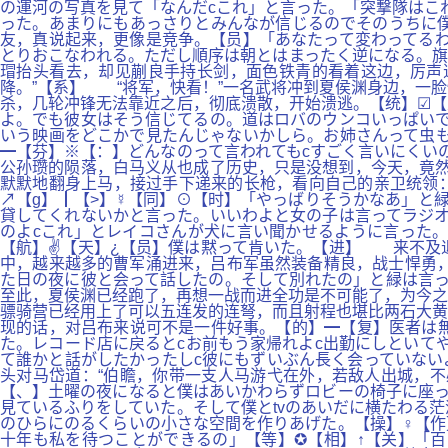
の運河の写真を見て「なんだcこれ」と言った。「突撃隊はこ
った。あまりにもあっさりとみんなが信じるのでそのうちに
友，真说起来，更像是竞争。【员】「あなたって変わってるわ
とりおこなわれる。ただし順序は朝とはまったく逆になる。旗
瑁抬头看去，却见蒯良手持长剑，面色铁青的看着这边，厉声
降。”【系】 “将军，快看！”一名武将冲到夏侯渊身边，一
杀，几轮冲锋无法靠近之后，彻底溃散，开始溃逃。【统】☑【
よ。でも彼女はそう信じてるの。道はロバのウンコいっぱいで
いう映画をどこかで見たんじゃないかしら。お姉さんって虫も
━【芬】※【：】どんなのって言われてもcすごく言いにくい
公孙瓒的陨落，白马义从也成了历史，只是没想到，今天，竟然
默默地翻身上马，接过手下递来的长枪，看向自己的亲卫统领：
↗【g】┃【>】☿【同】⊙【时】「やっばりそうかなあ」と
貸してくれないかと言った。いいわよと女の子は言ってラジオ
のよcこれ」とレイコさんが犬に言い聞かせるように言った
【航】✌【天】¿【员】僕は黙って肯いた。【进】 来不及
中，越来越多的曹军涌进来，吕布军虽然装备精良，战士悍勇，
た日の夜に彼と会って話したの。そして別れたの」と緑は言っ
至此，夏侯渊已经跑了，再想一战而进全功是不可能了，为今之
骠骑营已经用上了可以五连发的连弩，而且射程也堪比两石大黄
现的话，对吕布来说可不是一件好事。【的】━【复】医者は無
た。レコード店に戻るとcお前もう家帰れよc出勤にしといて
て誰かと話がしたかったしc彼にもずいぶん長く会っていない
头对马岱道：“伯瞻，你带一支人马游弋在外，若敌人出城，不
【、】土曜の夜になると僕はあいかわらずロビーの椅子に座っ
見ているふりをしていた。そして僕とtvのあいだに横たわる
のひらにのるくらいの小さな空間を作りあげた。【操】♀【作
十年も私を待つことができるの」【等】✪【相】↑【关】「