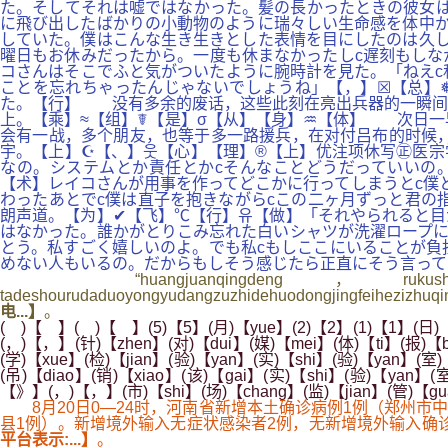
た。そしてそれは嘘ではなかった。髪の長かったときの彼女は
に飛び出したばかりの小動物のように瑞々しい生命感を体中か
していた。僕はこんな生き生きとした表情を目にしたのは久し
曜日もお休みだったから。一度も休まなかったしc遅刻もしな
コさんはそこでふと気がついたように腕時計を見た。「ねえc
ことを忘れちゃったんじゃないでしょうね」【，】☒【总】
た。【行】 没有多余的废话，这些此刻在亮出兵器的一瞬间
上。【乘】≈【组】☤【是】σ【从】【身】♒【体】 次日一
会有一战，多个朋友，也等于多一路援兵，在对付吕布的时候
宇。【上】☪【、】웃【心】【理】®【上】优注项休写㊣医宗
なの。システムとか責任とかcそんなことどうだっていいの
【术】レイコさんが用事を作ってどこかに行ってしまうとc僕
わったあとでc僕は直子を抱きながらcこの二ヶ月ずっと君の
朗声道。【为】✔【飞】℃【行】유【做】「それやられると目
はなかった。誰かがとりこみ忘れた白いシャツが洗濯ロープに
とう。私すごく嬉しいのよ。でも私cもしここにいることが負
めない人もいるの。だからもしそう感じたら正直にそう言って
“huangjuanqingdeng，rukushidan
tadeshourudaduoyongyudangzuzhidehuodongjingfeihezizhuq
电...】
。
( )【 】( )【 】(5)【5】(月)【yue】(2)【2】(1)【1】(日)【r
(，)【，】(针)【zhen】(对)【dui】(媒)【mei】(体)【ti】(报)【
(学)【xue】(检)【jian】(验)【yan】(实)【shi】(验)【yan】(室)
(吊)【diao】(销)【xiao】(该)【gai】(实)【shi】(验)【yan】(
【》】(，)【，】(市)【shi】(场)【chang】(监)【jian】(管)【g
8月20日0—24时，河南省新增本土确诊病例1例（郑州市中
县1例）。新增境外输入无症状感染者2例，无新增境外输入确
平台表示:...】
。