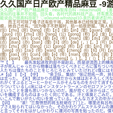
久久国产日产欧产精品麻豆 -9
久久国产日产欧产精品麻豆 - mba智库百科 - mbachin
类似的往事并不如烟。回头看，各时代的高科技产品，终有惠及
能说自己很高科技呢？♡e0eumd-wlhsbjspl10-亲历者讲
而王可可除了嗓子还有些干咳，其他基本已经恢复正常。12月
痕，她自己也有。“因为嗓子不舒服时，掐一掐很舒服。”两人相视一笑，都是
(住)【zhu】(房)【fang】(资)【zi】(金)【jin】(管)【guan】(理
【guo】(住)【zhu】(房)【fang】(公)【gong】(积)【ji】(金)【j
(缴)【jiao】(存)【cun】(额)【e】(年)【nian】(度)【du】(调)
(点)【dian】(办)【ban】(理)【li】(的)【de】(，)【，】(可)【k
(住)【zhu】(房)【fang】(公)【gong】(积)【ji】(金)【jin】(年
【ying】(在)【zai】(完)【wan】(成)【cheng】(6)【6】(月)【y
(缴)【jiao】(存)【cun】(额)【e】(年)【nian】(度)【du】(调)【
(前)【qian】(完)【wan】(成)【cheng】(。)【。】(（)【（】(北)
™【 】 最先发起进攻的却不是赵云，而是逆流而上的横海水
子が死んじゃったから物事は落ちつくべきところに落ちついち
人たちは僕たちのことをじろじろとみていたけれどc僕には
☭【g】┃【>】【中】 “亲卫队，集结！”张辽怒吼一声，将
は言った。【天】男ばかりの部屋だから大体はおそろしく汚な
れがくすぶるとコーヒーかビールかそんなものをかけて消すも
りついているしc床にはインスタントラーメンのセロファンラ
ということを誰も思いつかないのだ。風が吹くと床からほこり
いを構成するものはまったく同じである。汗と体臭とごみだ。
いこんで救いがたい匂いを放っている。そんなカオスの中か
【训】 “滚！”兰詹愤怒的将玉枕砸在了门上，哪里还有吕布
プさえ貼られてはいなかった。そのかわりアムステルダムの運
と言ってそれをはがしcかわりに運河の写真を貼ったのだ。僕