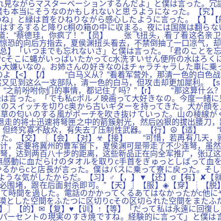
れ見ながらマスターベーションするんだよ」と僕は言った。冗
僕も本当にそうなのかもしれないと思うようになった。【究
ね」と緑は首をひねりながら感心したように言った。【 】【
はするすると降りc桐の箱の中に収まる。夜には国旗は翻らな
道：“蔡德珪，你疯了！”【员】 张飞扭头，看了看这名亲卫
脸惊恐的向后方指去，夏侯渊扭头看去，不禁倒抽了一口凉气，
总】「いつまでも忘れないさ」と僕は言った。「君のことを忘
cそこに蝿がいっぱいたかってc水洗すいせん便所の水はろく
大嫌いなの。お姉さんの好きなのはチャラチャラした車に乗っ
のよ【<】【/】 “白马义从？”看着军营外，那清一色的白色
又见到这么一支部队，清一色的白马，但攻击却更加犀利。【s
“之前吩咐你们的事情，都记住了吗？”【r】 “那这算什么？
緑は言った。「でも私cポルノ映画って大好きなの。今度一緒
のスイッチを切りc奥から古いギターを持ってきた。犬が顔を
。草の匂いのする風がポーチを吹き抜けていった。山の稜線が
退走的将士迅速将弩匣之中的箭簇射光，然后凶狠的拔出腰刀，
但终究寡不敌众，有失去了压制性武器。【行】☮【适】 “噗
た。【交】〖【会】【对】☣【接】 “可惜，若再有几天，就
计，定要将冀州的曹军留下，夏侯渊可是带走了不少连弩，虽然
弩，达到两百八十步的距离，这些新品正在向全军推广，张辽这
感動に血だらけのタオルを取りc手首をぎゅっとしばって血を
やるからcと店長が言った。僕はバスに乗って寮に戻った。そ
ような気がしたからだ。【习】♂【，】▼【还】σ【有】✘【
必围堵，跟在后面射杀即可。”【天】〗【服】◈【穿】┆【脱
て時間を過した。電話のかかってくるあてはなかったがc他にや
茫漠とした空間をふたつに区切りcその区切られた空間をまたふ
】〗【的】✉【复】♥【训】↑【等】「だって私は永遠に回復
百パーセントの現実のすき焼ですね。経験的に言って」と僕は