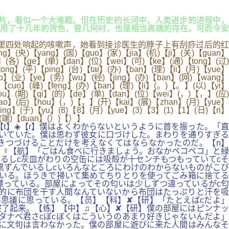
... 芯片，看似一个大难题。但在历史的长河中，人类进步的进程中，
用了十几年的货色，曾几何时，也是相当高端的存在。可而今安
厅里四处响起的咳嗽声，她看到接诊医生的脖子上有刮痧过后的红
ang】(国)【guo】(家)【jia】(机)【ji】(关)【guan】
，】(各)【ge】(单)【dan】(位)【wei】(可)【ke】(通)【tong】(过)
ong】(平)【ping】(台)【tai】(办)【ban】(理)【li】(月)【yue】
ao】(业)【ye】(务)【wu】(经)【jing】(办)【ban】(网)【wang】
【cuo】(峰)【feng】(办)【ban】(理)【li】(。)【。】(以)【yi】
zhou】(期)【qi】(的)【de】(单)【dan】(位)【wei】(，)【，】(应)
jiao】(后)【hou】(，)【，】(开)【kai】(展)【zhan】(月)【yue】
ing】(于)【yu】(8)【8】(月)【yue】(3)【3】(1)【1】(日)【ri】
】(端)【duan】(）)【）】
t】◈【r】僕はよくわからないというように首を振った。「直
いていた。僕は思わず彼女に口づけした。まわりを通りすぎる
きつづけることだけを考えなくてはならなかったのだ。【n】
】☿【航】「ごはん食べに行きましょう。おなかペコペコ」と緑
るしc灰皿がわりの空缶には吸殻が十センチもつもっていてcそ
黒ずんでいるしcいろんなところにわけのわからないものがこび
いる。ほうきで掃いて集めてちりとりを使ってごみ箱に捨てる
っている。部屋によってその匂いは少しずつ違っているがc匂
的に布団を干す人間なんていないから布団はたっぷりと汗を吸
思議に思っている。【员】【科】✘【研】「たとえばcだよ」
了起来。【练】【中】♫【心】✘【研】僕の部屋にはピンナッ
タナベ君さcぼcぼくはこういうのあまり好きじゃないんだよ」
に文句は言わなかった。僕の部屋に遊びに来た人間はみんなそ