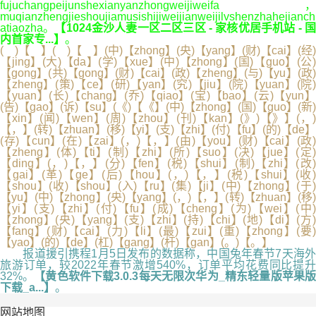
fujuchangpeijunshexianyanzhongweijiweifa，
muqianzhengjieshoujiamusishijiweijianweijilvshenzhahejianch
atiaozha。
【1024金沙人妻一区二区三区 - 家核优居手机站 - 
内首家专...】
。
( )【 】( )【 】(中)【zhong】(央)【yang】(财)【cai】(经)
【jing】(大)【da】(学)【xue】(中)【zhong】(国)【guo】(公)
【gong】(共)【gong】(财)【cai】(政)【zheng】(与)【yu】(政)
【zheng】(策)【ce】(研)【yan】(究)【jiu】(院)【yuan】(院)
【yuan】(长)【chang】(乔)【qiao】(宝)【bao】(云)【yun】
(告)【gao】(诉)【su】(《)【《】(中)【zhong】(国)【guo】(新)
【xin】(闻)【wen】(周)【zhou】(刊)【kan】(》)【》】(，)
【，】(转)【zhuan】(移)【yi】(支)【zhi】(付)【fu】(的)【de】
(存)【cun】(在)【zai】(，)【，】(由)【you】(财)【cai】(政)
【zheng】(体)【ti】(制)【zhi】(所)【suo】(决)【jue】(定)
【ding】(，)【，】(分)【fen】(税)【shui】(制)【zhi】(改)
【gai】(革)【ge】(后)【hou】(，)【，】(税)【shui】(收)
【shou】(收)【shou】(入)【ru】(集)【ji】(中)【zhong】(于)
【yu】(中)【zhong】(央)【yang】(，)【，】(转)【zhuan】(移)
【yi】(支)【zhi】(付)【fu】(成)【cheng】(为)【wei】(中)
【zhong】(央)【yang】(支)【zhi】(持)【chi】(地)【di】(方)
【fang】(财)【cai】(力)【li】(最)【zui】(重)【zhong】(要)
【yao】(的)【de】(杠)【gang】(杆)【gan】(。)【。】
报道援引携程1月5日发布的数据称，中国兔年春节7天海外
旅游订单，较2022年春节激增540%，订单平均花费同比提升
32%。
【黄色软件下载3.0.3每天无限次华为_精东轻量版苹果
下载_a...】
。
网站地图