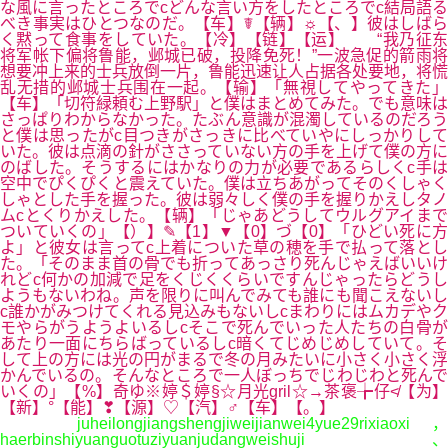
な風に言ったところでcどんな言い方をしたところでc結局語る
べき事実はひとつなのだ。【车】☤【辆】☼【、】彼はしばら
く黙って食事をしていた。【冷】【链】【运】 “我乃征东
将军帐下偏将鲁能，邺城已破，投降免死！”一波急促的箭雨将
想要冲上来的士兵放倒一片，鲁能迅速让人占据各处要地，将慌
乱无措的邺城士兵围在一起。【输】「無視してやってきた」
【车】「切符緑頼む上野駅」と僕はまとめてみた。でも意味は
さっぱりわからなかった。たぶん意識が混濁しているのだろう
と僕は思ったがc目つきがさっきに比べていやにしっかりして
いた。彼は点滴の針がささっていない方の手を上げて僕の方に
のばした。そうするにはかなりの力が必要であるらしくc手は
空中でぴくぴくと震えていた。僕は立ちあがってそのくしゃく
しゃとした手を握った。彼は弱々しく僕の手を握りかえしタノ
ムcとくりかえした。【辆】「じゃあどうしてウルグアイまで
ついていくの」【）】✎【1】▼【0】づ【0】「ひどい死に方
よ」と彼女は言ってc上着についた草の穂を手で払って落とし
た。「そのまま首の骨でも折ってあっさり死んじゃえばいいけ
れどc何かの加減で足をくじくくらいですんじゃったらどうし
ようもないわね。声を限りに叫んでみても誰にも聞こえないし
c誰かがみつけてくれる見込みもないしcまわりにはムカデやク
モやらがうようよいるしcそこで死んでいった人たちの白骨が
あたり一面にちらばっているしc暗くてじめじめしていて。そ
して上の方には光の円がまるで冬の月みたいに小さく小さく浮
かんでいるの。そんなところで一人ぼっちでじわじわと死んで
いくの」【%】奇ゆ※婷＄婷§☆月光gril☆→茶褒╆仔≮【为】
【新】°【能】❣【源】♡【汽】♂【车】【。】
juheilongjiangshengjiweijianwei4yue29rixiaoxi，
haerbinshiyuanguotuziyuanjudangweishuji、