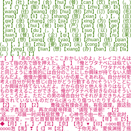
【yu】(社)【she】(会)【hui】(餐)【can】(饮)【yin】(。)
【。】(“)【“】(服)【fu】(务)【wu】(主)【zhu】(体)【ti】(往)
【wang】(往)【wang】(会)【hui】(制)【zhi】(订)【ding】(毛)
【mao】(利)【li】(上)【shang】(限)【xian】(，)【，】(且)
【qie】(涨)【zhang】(价)【jia】(行)【xing】(为)【wei】(也)
【ye】(会)【hui】(被)【bei】(严)【yan】(格)【ge】(监)
【jian】(督)【du】(，)【，】(所)【suo】(以)【yi】(团)
【tuan】(餐)【can】(企)【qi】(业)【ye】(如)【ru】(果)
【guo】(想)【xiang】(要)【yao】(赚)【zhuan】(钱)【qian】
(，)【，】(主)【zhu】(要)【yao】(从)【cong】(供)【gong】
(应)【ying】(链)【lian】(想)【xiang】(办)【ban】(法)【fa】
(。)【。】(”)【”】
°【 】「あの人ちょっとここおかしいのよ」とレイコさんは
言って指の先で頭を押えた。【 】「俺とワタナベには似てい
るところがあるんだよ」と永沢さんは言った。「ワタナベも俺
と同じように本質的には自分のことにしか興味が持てない人間
なんだよ。傲慢か傲慢じゃないかの差こそあれね。自分が何を
考えc自分が何を感じc自分がどう行動するかcそういうことに
しか興味が持てないんだよ。だから自分と他人をきりはなして
ものを考えることができる。俺がワタナベを好きなのはそうい
うところだよ。ただこの男の場合自分でそれがまだきちんと認
識されていないものだからc迷ったり傷ついたりするんだ」
【2】←【0】【2】 曹操没有理会孔融，有些道理，跟这些
书呆子真没法说，再次向献帝拜道：“请陛下退朝！”【2】
“这……”邓展一时间有些犹豫了，心神也不由一松，便在此时，
再起惊变，一支匕首狠狠地刺进了他的心脏。【年】®【5】
◆【月】↑【，】↗【北】【京】【市】▼【印】○оοo靓￡仔
oοоo泡【发】❣【《】✉【北】 “于你无关。”夏侯渊摇了摇