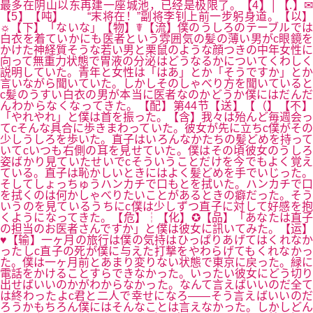
最多在阴山以东再建一座城池，已经是极限了。【4】│【.】✉
【5】【吨】 “末将在！”副将李钊上前一步躬身道。【以】
☼【下】「ないな」【物】☤【流】僕のうしろのテーブルでは
白衣を着ていかにも医者という雰囲気の髪の薄い男がc眼鏡を
かけた神経質そうな若い男と栗鼠のような顔つきの中年女性に
向って無重力状態で胃液の分泌はどうなるかについてくわしく
説明していた。青年と女性は「はあ」とか「そうですか」とか
言いながら聞いていた。しかしそのしゃべり方を聞いていると
c髪のうすい白衣の男が本当に医者なのかどうか僕にはだんだ
んわからなくなってきた。【配】第44节【送】【（】【不】
「やれやれ」と僕は首を振った。【含】我々は殆んど毎週会っ
てcそんな具合に歩きまわっていた。彼女が先に立ちc僕がその
少しうしろを歩いた。直子はいろんなかたちの髪どめを持って
いてcいつも右側の耳を見せていた。僕はその頃彼女のうしろ
姿ばかり見ていたせいでcそういうことだけを今でもよく覚え
ている。直子は恥かしいときにはよく髪どめを手でいじった。
そしてしょっちゅうハンカチで口もとを拭いた。ハンカチで口
を拭くのは何かしゃべりたいことがあるときの癖だった。そう
いうのを見ているうちにc僕は少しずつ直子に対して好感を抱
くようになってきた。【危】┆【化】✪【品】「あなたは直子
の担当のお医者さんですか」と僕は彼女に訊いてみた。【运】
♥【输】一ヶ月の旅行は僕の気持はひっぱりあげてはくれなか
ったしc直子の死が僕に与えた打撃をやわらげてもくれなかっ
た。僕は一ヶ月前とあまり変りない状態で東京に戻った。緑に
電話をかけることすらできなかった。いったい彼女にどう切り
出せばいいのかがわからなかった。なんて言えばいいのだ全て
は終わったよc君と二人で幸せになろ――そう言えばいいのだ
ろうかもちろん僕にはそんなことは言えなかった。しかしどん