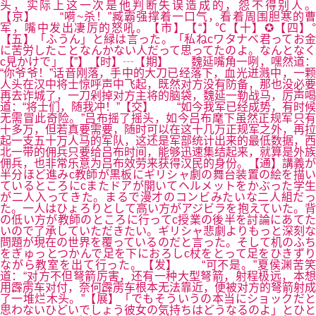
头，实际上这一次是他判断失误造成的，怨不得别人。
【京】 “嗬~杀！”臧霸强撑着一口气，看着周围胆寒的曹
军，嘴中发出凄厉的怒吼。【市】【“】℃【十】✪【四】°
【五】「ふうん」と緑は言った。「私ねcワタナベ君ってお金
に苦労したことなんかない人だって思ってたのよ。なんとなく
c見かけで」【”】【时】┄【期】 魏延嘴角一咧，嘿然道：
“你爷爷！”话音刚落，手中的大刀已经落下，血光迸溅中，一颗
人头在汉中将士惊呼声中飞起，既然对方没有防备，那也没必要
再去诈城了，一刀剁掉对方主将的脑袋，魏延一勒战马，厉声喝
道：“将士们，随我冲！”【交】 “如今我军已经成势，有时候
无需冒此奇险。”吕布摇了摇头，如今吕布麾下虽然正规军只有
十多万，但若真要需要，随时可以在这十几万正规军之外，再拉
起一支五十万人马的军队，这还是军部统计出来的最低数据，西
北一带的佣兵只要给吕布时间，能够迅速集结起来，就算是外族
佣兵，也非常乐意为吕布效劳来获得汉民的身份。【通】講義が
半分ほど進みc教師が黒板にギリシャ劇の舞台装置の絵を描い
ているところにcまたドアが開いてヘルメットをかぶった学生
が二人入ってきた。まるで漫才のコンビみたいな二人組だっ
た。一人はひょろりとして高い方がアジビラを抱えていた。背
の低い方が教師のところに行ってc授業の後半を討論にあてた
いので了承していただきたい。ギリシャ悲劇よりもっと深刻な
問題が現在の世界を覆っているのだと言った。そして机のふち
をぎゅっとつかんで足を下におろしc杖をとって足をひきずり
ながら教室を出て行った。【发】 “可不是。”夏侯渊苦笑
道：“对方不但弩箭厉害，还有一种大型弩箭，射程极远，本想
用霹雳车对付，奈何霹雳车根本无法靠近，便被对方的弩箭射成
了一堆烂木头。”【展】「でもそういうの本当にショックだと
思わないひどいでしょう彼女の気持ちはどうなるのよ」とひと