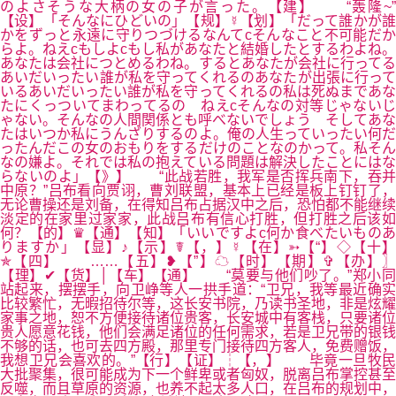
のよさそうな大柄の女の子が言った。【建】 “轰隆~”
【设】「そんなにひどいの」【规】☿【划】「だって誰かが誰
かをずっと永遠に守りつづけるなんてcそんなこと不可能だか
らよ。ねえcもしよcもし私があなたと結婚したとするわよね。
あなたは会社につとめるわね。するとあなたが会社に行ってる
あいだいったい誰が私を守ってくれるのあなたが出張に行って
いるあいだいったい誰が私を守ってくれるの私は死ぬまであな
たにくっついてまわってるの ねえcそんなの対等じゃないじ
ゃない。そんなの人間関係とも呼べないでしょう そしてあな
たはいつか私にうんざりするのよ。俺の人生っていったい何だ
ったんだこの女のおもりをするだけのことなのかって。私そん
なの嫌よ。それでは私の抱えている問題は解決したことにはな
らないのよ」【》】 “此战若胜，我军是否挥兵南下，吞并
中原？”吕布看向贾诩，曹刘联盟，基本上已经是板上钉钉了，
无论曹操还是刘备，在得知吕布占据汉中之后，恐怕都不能继续
淡定的在家里过家家，此战吕布有信心打胜，但打胜之后该如
何？【的】♛【通】【知】「いいですよc何か食べたいものあ
りますか」【显】♪【示】☤【，】☿【在】➳【“】◇【十】
✯【四】 ……【五】❥【”】☁【时】【期】✞【办】〗
【理】✔【货】│【车】【通】 “莫要与他们吵了。”郑小同
站起来，摆摆手，向卫峥等人一拱手道：“卫兄，我等最近确实
比较繁忙，无暇招待尔等，这长安书院，乃读书圣地，非是炫耀
家事之地，恕不方便接待诸位贵客，长安城中有客栈，只要诸位
贵人愿意花钱，他们会满足诸位的任何需求，若是卫兄带的银钱
不够的话，也可去四方殿，那里专门接待四方客人，免费赠饭，
我想卫兄会喜欢的。”【行】【证】┆【，】 毕竟一旦牧民
大批聚集，很可能成为下一个鲜卑或者匈奴，脱离吕布掌控甚至
反噬，而且草原的资源，也养不起太多人口，在吕布的规划中，