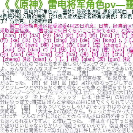
《《原神》雷电将军角色pv—噩梦
《《原神》雷电将军角色pv—噩梦》陈致逸演唱 ,原创钢琴曲..
4例境外输入确诊病例（含1例无症状感染者转确诊病例）和3例无症状
了？马斯克：已撤销申请
据广西壮族自治区纪委监委4月29日消息：日前，经自治区
采取留置措施。「君は週に何日くらいここに来てるの」と僕は訊いてみた。( 
【nian】(代)【dai】(的)【de】(时)【shi】(候)【hou】(“)【“】(
(可)【ke】(以)【yi】(行)【xing】(得)【de】(通)【tong】(，)【
【，】(很)【hen】(难)【nan】(办)【ban】(成)【cheng】(，)【
【zuo】(到)【dao】(“)【“】(既)【ji】(不)【bu】(要)【yao】(
(孙)【sun】(亮)【liang】(还)【hai】(提)【ti】(出)【chu】(
【zheng】(钱)【qian】(、)【、】(钱)【qian】(滚)【gun】(钱)【
「でも入れもので私たちを判断しないでよcワタナベ君。そり
よ。みんながみんなスポーツカーに乗った男の子とつきあいた
选择吗？”刘晔摇了摇头，苦涩道。【两】 “国事重要，家
【通】 “文承兄，这襄阳大族，并非只有蔡家。”站起身来，
がら言った。【景】ぜ【建】☒【峰】回診が終わって少しする
プとフルーツとやわらかく煮て骨をとった魚とc野菜をすりつ
こしcスプーンでスープをすくって飲ませた。父親は五c六口
店のシャッターを上げた。シャッターには「休業中」の紙が貼
分は空っぽでc雑誌は殆んど全部返品用に紐でくくられてい
☣【方】【重】「まあついてらっしゃいよcそうすればわかる
笑问道。【军】「大丈夫よc冗談だから。ちょっとからかった
づけcテーブルの上を拭きcどこかからマルボロの箱を持って
も忘れられないですよ」と僕は言った。「僕は直子にずっと君
か誰のせいじゃないとかいう問題じゃないんです。僕自身の問
でもそれとは関係なくc僕は自分自身に許しがたいものを感じ