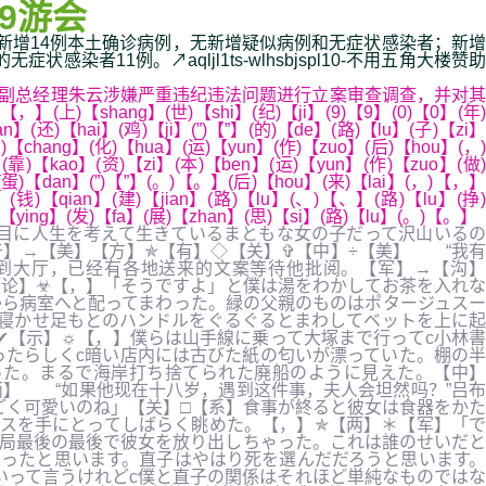
9游会
，北京新增14例本土确诊病例，无新增疑似病例和无症状感染者；新增
1例。↗aqljl1ts-wlhsbjspl10-不用五角大楼赞助
副总经理朱云涉嫌严重违纪违法问题进行立案审查调查，并对其
shang】(世)【shi】(纪)【ji】(9)【9】(0)【0】(年)
n】(还)【hai】(鸡)【ji】(”)【”】(的)【de】(路)【lu】(子)【zi】
)【chang】(化)【hua】(运)【yun】(作)【zuo】(后)【hou】(，)
(靠)【kao】(资)【zi】(本)【ben】(运)【yun】(作)【zuo】(做)
】(蛋)【dan】(”)【”】(。)【。】(后)【hou】(来)【lai】(，)【，】
】(钱)【qian】(建)【jian】(路)【lu】(、)【、】(路)【lu】(挣)
)【ying】(发)【fa】(展)【zhan】(思)【si】(路)【lu】(。)【。】
目に人生を考えて生きているまともな女の子だって沢山いるの
】→【美】【方】✯【有】◇【关】✞【中】÷【美】 “我有
到大厅，已经有各地送来的文案等待他批阅。【军】→【沟】
【论】☣【，】「そうですよ」と僕は湯をわかしてお茶を入れな
ら病室へと配ってまわった。緑の父親のものはポタージュスー
寝かせ足もとのハンドルをぐるぐるとまわしてベットを上に起
✔【示】☼【，】僕らは山手線に乗って大塚まで行ってc小林書
たらしくc暗い店内には古びた紙の匂いが漂っていた。棚の半
った。まるで海岸打ち捨てられた廃船のように見えた。【中】
两】 “如果他现在十八岁，遇到这件事，夫人会坦然吗？”吕布
ごく可愛いのね」【关】□【系】食事が終ると彼女は食器をかた
ラスを手にとってしばらく眺めた。【，】✯【两】＊【军】「で
局最後の最後で彼女を放り出しちゃった。これは誰のせいだと
ったと思います。直子はやはり死を選んだだろうと思います。
いって言うけれどc僕と直子の関係はそれほど単純なものではな