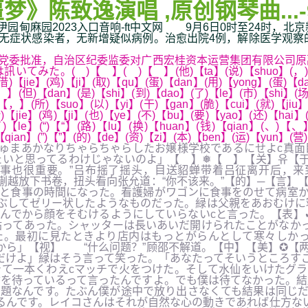
》陈致逸演唱 ,原创钢琴曲...-
.,伊园甸麻园2023入口音响-ft中文网 9月6日0时至24时
感染者，无新增疑似病例。治愈出院4例，解除医学观察的无症状感染者1
党委批准，自治区纪委监委对广西宏桂资本运营集团有限公司原
)【 】( )【 】(他)【ta】(说)【shuo】(，)【，】(上)【
借)【jie】(鸡)【ji】(取)【qu】(蛋)【dan】(用)【yong】(蛋)【da
，】(但)【dan】(是)【shi】(到)【dao】(了)【le】(市)【shi】(场
，】(所)【suo】(以)【yi】(干)【gan】(脆)【cui】(就)【jiu】
借)【jie】(鸡)【ji】(也)【ye】(不)【bu】(要)【yao】(还)【hai
了)【le】(“)【“】(路)【lu】(换)【huan】(钱)【qian】(、)【、
qian】(”)【”】(的)【de】(资)【zi】(本)【ben】(运)【yun】(营
ゅまあかなりちゃらちゃらしたお嬢様学校であるにせよc真面
いと思ってるわけじゃないのよ」【 】❅【 】【关】유【于
事也很重要。”吕布摇了摇头，目送貂蝉带着吕征离开后，来
蒯越放下书卷，扭头看向张允道：“你不该来。”【的】─【言】
と食事の時間になった。看護婦がワゴンに食事をのせて病室か
ぶしてゼリー状したようなものだった。緑は父親をあおむけに
飲んでから顔をそむけるようにしていらないcと言った。【表】
ってあった。シャッターは長いあいだ開けられたことがなかっ
た。最初に見たときより店内はもっとがらんとして寒々しか
から」【视】 “什么问题？”顾邵不解道。【中】【美】✪【
だけよ」緑はそう言って笑った。「あなたってそいうところす
きて一本くわえcマッチで火をつけた。そして水仙をいけたグ
を待っているって言ったんですよ。でも僕は待てなかった。結
題なんです。たぶん僕が途中で放り出さなくても結果は同じだ
るんです。レイコさんはそれが自然な心の動きであれば仕方な