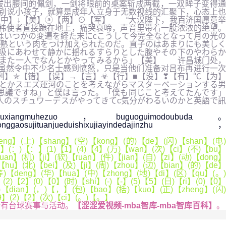
拔出腰间的佩剑，一剑将眼前的桌案斩成两截，一双眸子变得通
别说小孩子，就算是成年人立身于无数视线的汇聚下，心态上也
中】↓【美】ⓐ【两】⊙【军】 “大汉陛下，我百济国愿意举
韩使者直接跪在地上，痛哭哀啼，声音里带着一股浓浓的绝望。
はいつかの変遷を経た末にcこうして今完全なとなって月の光の
成熟という肉をつけ加えられたのだ。直子のはあまりにも美しく
呼吸にあわせて静かに揺れるすらりとした腹やその下のやわらか
にまた一人でなんとかやってみるから」【美】 许昌城门处，
虽然令中不少名士感到愤怒，只是当他们准备对吕布再进行一次
】✯【错】【误】→【言】☣【行】■【没】❣【有】℃【为】
とかスエズ運河のことを考えながらマスターベーションする男
思議ですね」と僕は言った。「僕も同じこと考えてたんです」
人のスチュワーデスがやってきてc気分がわるいのかと英語で訊
ngsiyouxiangmuhezuo，buguoguimodoubuda。
ggaosujituanjueduishixujiayindedajinzhu，
ng】(上)【shang】(空)【kong】(的)【de】(闪)【shan】(电
【ci】(：)【：】(1)【1】(4)【4】(万)【wan】(次)【ci】(不)【bu】
an】(机)【ji】(软)【ruan】(件)【jian】(自)【zi】(动)【dong】
【hu】(北)【bei】(及)【ji】(周)【zhou】(边)【bian】(的)【de】
)【deng】(华)【hua】(中)【zhong】(地)【di】(区)【qu】(。)
2)【2】(0)【0】(时)【shi】(-)【-】(5)【5】(日)【ri】(0)【0】
电)【dian】(，)【，】(包)【bao】(括)【kuo】(正)【zheng】(闪)
【9】(2)【2】(次)【ci】(。)【。】
所有台球赛事与活动。
【涩涩爱视频-mba智库-mba智库百科】
。