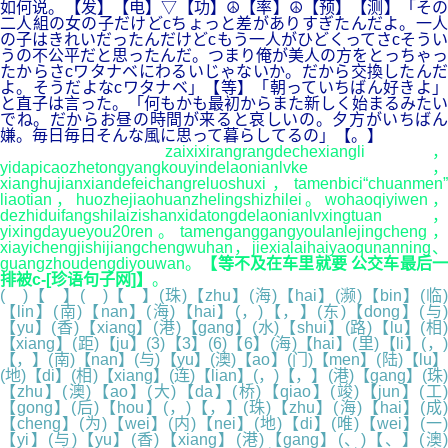
如何说。【发】【电】▽【功】☮【率】☮【预】【测】「その
二人組の女の子だけどcちょっと差がありすぎたんだよ。一人
の子はきれいだったんだけどcもう一人がひどくってさcそうい
うの不公平だと思ったんだ。つまり俺が美人の方をとっちゃっ
たからさcワタナベにわるいじゃないか。だから交換したんだ
よ。そうだよなcワタナベ」【等】「朝っていちばん好きよ」
と直子は言った。「何もかも最初からまた新しく始まるみたい
でね。だからお昼の時間が来ると哀しいの。夕方がいちばん
嫌。毎日毎日そんな風に思って暮らしてるの」【。】
zaixixirangrangdechexiangli，
yidapicaozhetongyangkouyindelaonianlvke，
xianghujianxiandefeichangreluoshuxi，tamenbici“chuanmen”
liaotian，huozhejiaohuanzhelingshizhilei。wohaoqiyiwen，
dezhiduifangshilaizishanxidatongdelaonianlvxingtuan，
yixingdayueyou20ren。tamenganggangyoulanlejingcheng，
xiayichengjishijiangchengwuhan，jiexialaihaiyaoqunanning、
guangzhoudengdiyouwan。
【等不及在车里就要 公交车最后
排被c-[珍语句子网]】
。
( )【 】( )【 】(珠)【zhu】(海)【hai】(濒)【bin】(临)
【lin】(南)【nan】(海)【hai】(，)【，】(东)【dong】(与)
【yu】(香)【xiang】(港)【gang】(水)【shui】(路)【lu】(相)
【xiang】(距)【ju】(3)【3】(6)【6】(海)【hai】(里)【li】(，)
【，】(南)【nan】(与)【yu】(澳)【ao】(门)【men】(陆)【lu】
(地)【di】(相)【xiang】(连)【lian】(，)【，】(港)【gang】(珠)
【zhu】(澳)【ao】(大)【da】(桥)【qiao】(竣)【jun】(工)
【gong】(后)【hou】(，)【，】(珠)【zhu】(海)【hai】(成)
【cheng】(为)【wei】(内)【nei】(地)【di】(唯)【wei】(一)
【yi】(与)【yu】(香)【xiang】(港)【gang】(、)【、】(澳)