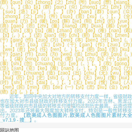
(群)【qun】(众)【zhong】(之)【zhi】(所)【suo】(想)【xiang】
(、)【、】(急)【ji】(群)【qun】(众)【zhong】(之)【zhi】(所)
【suo】(急)【ji】(、)【、】(办)【ban】(群)【qun】(众)
【zhong】(之)【zhi】(所)【suo】(需)【xu】(，)【，】(全)
【quan】(力)【li】(破)【po】(解)【jie】(制)【zhi】(约)【yue】
(高)【gao】(质)【zhi】(量)【liang】(跨)【kua】(越)【yue】
(式)【shi】(发)【fa】(展)【zhan】(的)【de】(难)【nan】(题)
【ti】(，)【，】(坚)【jian】(持)【chi】(把)【ba】(真)【zhen】
(干)【gan】(作)【zuo】(为)【wei】(本)【ben】(分)【fen】(、)
【、】(把)【ba】(实)【shi】(干)【gan】(作)【zuo】(为)
【wei】(责)【ze】(任)【ren】(、)【、】(把)【ba】(苦)【ku】
(干)【gan】(作)【zuo】(为)【wei】(追)【zhui】(求)【qiu】(，)
【，】(凝)【ning】(心)【xin】(聚)【ju】(力)【li】(干)【gan】
(事)【shi】(创)【chuang】(业)【ye】(、)【、】(攻)【gong】
(坚)【jian】(克)【ke】(难)【nan】(，)【，】(努)【nu】(力)
【li】(创)【chuang】(造)【zao】(出)【chu】(无)【wu】(愧)
【kui】(历)【li】(史)【shi】(、)【、】(无)【wu】(愧)【kui】
(时)【shi】(代)【dai】(、)【、】(无)【wu】(愧)【kui】(人)
【ren】(民)【min】(的)【de】(一)【yi】(流)【liu】(业)【ye】
(绩)【ji】(。)【。】
近年，如同中央加大对地方的转移支付力度一样，省级财政
也在加大对市县级财政的转移支付力度。2022年吉林、黑龙江
等省级财政向市县级的转移支付增幅均达到历史最高。云南也提
出，2023年还将最大限度加大转移支付，特别是一般性转移支
付力度。
【欧美成人色图图片,欧美成人色图图片素材大
_v7.1.9 - 搜__】
。
网站地图