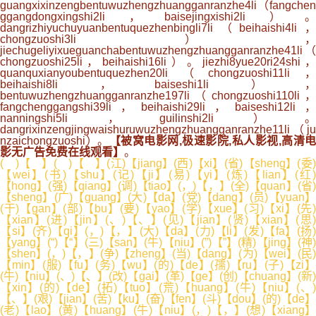
guangxixinzengbentuwuzhengzhuangganranzhe4li（fangchen
ggangdongxingshi2li，baisejingxishi2li）。
dangrizhiyuchuyuanbentuquezhenbingli7li（beihaishi4li，
chongzuoshi3li），
jiechugeliyixueguanchabentuwuzhengzhuangganranzhe41li（
chongzuoshi25li，beihaishi16li）。jiezhi8yue20ri24shi，
quanquxianyoubentuquezhen20li（chongzuoshi11li，
beihaishi8li，baiseshi1li），
bentuwuzhengzhuangganranzhe197li（chongzuoshi110li，
fangchenggangshi39li，beihaishi29li，baiseshi12li，
nanningshi5li，guilinshi2li）。
dangrixinzengjingwaishuruwuzhengzhuangganranzhe11li（ju
nzaichongzuoshi）。
【被窝电影网,极速影院,私人影视,高清电
影无广告免费在线观看】
。
( )【 】( )【 】(江)【jiang】(西)【xi】(省)【sheng】(委)
【wei】(书)【shu】(记)【ji】(易)【yi】(炼)【lian】(红
【hong】(强)【qiang】(调)【tiao】(，)【，】(全)【quan】(省)
【sheng】(广)【guang】(大)【da】(党)【dang】(员)【yuan】
(干)【gan】(部)【bu】(要)【yao】(学)【xue】(习)【xi】(先)
【xian】(进)【jin】(、)【、】(见)【jian】(贤)【xian】(思)
【si】(齐)【qi】(，)【，】(大)【da】(力)【li】(发)【fa】(扬)
【yang】(“)【“】(三)【san】(牛)【niu】(”)【”】(精)【jing】(神)
【shen】(，)【，】(争)【zheng】(当)【dang】(为)【wei】(民)
【min】(服)【fu】(务)【wu】(的)【de】(孺)【ru】(子)【zi】
(牛)【niu】(、)【、】(改)【gai】(革)【ge】(创)【chuang】(新)
【xin】(的)【de】(拓)【tuo】(荒)【huang】(牛)【niu】(、)
【、】(艰)【jian】(苦)【ku】(奋)【fen】(斗)【dou】(的)【de】
(老)【lao】(黄)【huang】(牛)【niu】(，)【，】(想)【xiang】