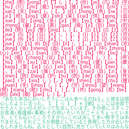
【zhe】(用)【yong】(”)【”】(，)【，】(也)【ye】(几)【ji】(乎)
【hu】(只)【zhi】(能)【neng】(维)【wei】(持)【chi】(三)
【san】(天)【tian】(。)【。】(红)【hong】(色)【se】(已)
【yi】(经)【jing】(是)【shi】(采)【cai】(供)【gong】(血)
【xue】(应)【ying】(急)【ji】(预)【yu】(案)【an】(中
【zhong】(最)【zui】(高)【gao】(级)【ji】(别)【bie】(的)
【de】(预)【yu】(警)【jing】(。)【。】(1)【1】(2)【2】(月)
【yue】(5)【5】(日)【ri】(、)【、】(1)【1】(2)【2】(月)
【yue】(9)【9】(日)【ri】(、)【、】(1)【1】(2)【2】(月)
【yue】(1)【1】(6)【6】(日)【ri】(，)【，】(山)【shan】(东)
【dong】(省)【sheng】(血)【xue】(液)【ye】(中)【zhong】
(心)【xin】(三)【san】(次)【ci】(发)【fa】(布)【bu】(了)
【le】(倡)【chang】(议)【yi】(书)【shu】(，)【，】(呼)
【hu】(吁)【xu】(适)【shi】(龄)【ling】(健)【jian】(康)
【kang】(爱)【ai】(心)【xin】(市)【shi】(民)【min】(，)
【，】(在)【zai】(做)【zuo】(好)【hao】(自)【zi】(身)
【shen】(防)【fang】(护)【hu】(的)【de】(条)【tiao】(件)
【jian】(下)【xia】(，)【，】(伸)【shen】(出)【chu】(援)
【yuan】(手)【shou】(，)【，】(守)【shou】(望)【wang】
(相)【xiang】(助)【zhu】(，)【，】(共)【gong】(克)【ke】
(时)【shi】(艰)【jian】(。)【。】
「あなた本当においしそうにごはん食べるのねえ」と彼女は感
心したように言った。【 】☉【 】✯【据】ここには全部で
七十人くらいの人が入って生活しています。その他にスタッフ
お医者c看護婦c事務cその他いろいろが二十人ちょっといま
す。とても広いところですからcこれは決して多い数字ではあ
りません。それどころか閑散としていると表現した方が近いか
もしれませんね。広々としてc自然に充ちていてc人々はみんな