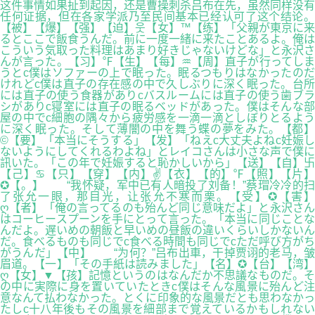
这件事情如果扯到起因，还是曹操刺杀吕布在先，虽然同样没有
任何证据，但在各家学派乃至民间基本已经认可了这个结论。
【被】【爆】【强】【迫】웃【女】™【练】「父親が東京に来
るとここで飯食うんだ。前に一度一緒に来たことあるよ。俺は
こういう気取った料理はあまり好きじゃないけどな」と永沢さ
んが言った。【习】℉【生】【每】♒【周】直子が行ってしま
うとc僕はソファーの上で眠った。眠るつもりはなかったのだ
けれどc僕は直子の存在感の中で久しぶりに深く眠った。台所
には直子の使う食器がありcバスルームには直子の使う歯ブラ
シがありc寝室には直子の眠るベッドがあった。僕はそんな部
屋の中でc細胞の隅々から疲労感を一滴一滴としぼりとるよう
に深く眠った。そして薄闇の中を舞う蝶の夢をみた。【都】
©【要】「本当にそうする」【发】「ねえc大丈夫よねc妊娠し
ないようにしてくれるわよね」とレイコさんは小さな声で僕に
訊いた。「この年で妊娠すると恥かしいから」【送】【自】卐
【己】♋【只】【穿】【内】✌【衣】【的】℉【照】【片】
✪【。】 “我怀疑，军中已有人暗投了刘备！”蔡瑁冷冷的扫
了张允一眼，那目光，让张允不寒而栗。【受】✪【害】
ღ【者】「俺の言ってるのも殆んど同じ意味だよ」と永沢さん
はコーヒースプーンを手にとって言った。「本当に同じことな
んだよ。遅いめの朝飯と早いめの昼飯の違いくらいしかないん
だ。食べるものも同じでc食べる時間も同じでcただ呼び方がち
がうんだ」【中】 “为何？”吕布出車，干掉贾诩的老马，皱
眉道。【一】「その手紙は読みました」【名】✪【台】【湾】
ღ【女】▼【孩】記憶というのはなんだか不思議なものだ。そ
の中に実際に身を置いていたときc僕はそんな風景に殆んど注
意なんて払わなかった。とくに印象的な風景だとも思わなかっ
たしc十八年後もその風景を細部まで覚えているかもしれない