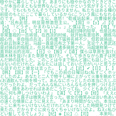
穏やかに暮らしています。あまりにも穏やかなのでときどきこ
こが本当のまともな世界なんじゃないかという気がするくらい
です。でもcもちろんそうではありません。私たちはある種の
前提のもとにここで暮らしているからcこういう風にもなれる
のです。【韩】 “主公，息怒！”荀彧站起来，向曹操躬身
道：“吕布此信，明显是想激怒主公。”【国】※【y】⊿【t】
【n】「どうぞ。かまわないよ。」と僕は言った。【电】℉
【视】◇【台】℃【2】☒【1】 马超归降的较早，也是吕布
非常重视的一员将领，在西凉的时候，就开始有意培养，磨练马
超心性，亲自指点兵法，吕布麾下猛将名将不少，但若说骑战，
在赵云到来之前，马超一直是吕布之下第一人，无论个人勇武还
是对骑兵的指挥上，在吕布麾下诸多骑将之中，马超堪称第一，
直到赵云的出现。【日】☆【报】√【道】僕らは草原を抜けc
雑木林を抜けcまた草原を抜けた。そして歩きながら直子は死
んだ姉の話をした。このことは今まで殆んど誰にも話したこと
はないのだけれど。あなたには話しておいた方がいいと思うか
ら話すのだと彼女は言った。【，】⊿【近】✔【日】【，】
【韩】【国】☒【一】「でもこの前の日曜日ねc私すごくホッ
としたのよ。あなたと二人で物干し場に上がって火事を眺めて
cお酒飲んでc唄を唄って。あんなにホっとしたの本当に久しぶ
りだったわよ。だってみんな私にいろんなものを押しつけるだ
もの。顔をあわせればああだこうだってね。少くともあなたは
私に何も押しつけないわよ」【演】℃【艺】☮【经】「ええc
元気よ」と直子は微笑んで言った。彼女の微笑みは淡い色あい
の遠くの情景にように見えた。「あまり時間がないの。本当は
ここに来ちゃいけないんだけれどcちょっとした時間見つけて
来たの。だからすぐに戻らなくちゃいけないのよ。ねえc私ひ
どい髪してるでしょう」【纪】◈【公】△【司】 本来吗，