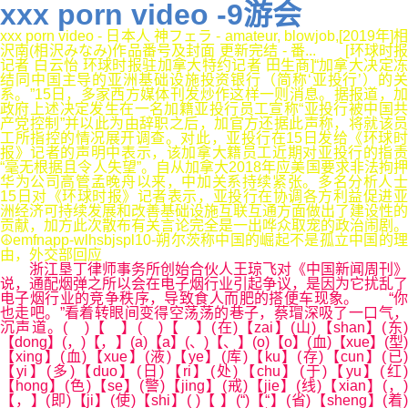
xxx porn video -9游会
xxx porn video - 日本人 神フェラ - amateur, blowjob,[2019年]相
沢南(相沢みなみ)作品番号及封面 更新完结 - 番... [环球时报
记者 白云怡 环球时报驻加拿大特约记者 田生商]“加拿大决定冻
结同中国主导的亚洲基础设施投资银行（简称‘亚投行’）的关
系。”15日，多家西方媒体刊发炒作这样一则消息。据报道，加
政府上述决定发生在一名加籍亚投行员工宣称“亚投行被中国共
产党控制”并以此为由辞职之后，加官方还据此声称，将就该员
工所指控的情况展开调查。对此，亚投行在15日发给《环球时
报》记者的声明中表示，该加拿大籍员工近期对亚投行的指责
“毫无根据且令人失望”。自从加拿大2018年应美国要求非法拘押
华为公司高管孟晚舟以来，中加关系持续紧张。多名分析人士
15日对《环球时报》记者表示，亚投行在协调各方利益促进亚
洲经济可持续发展和改善基础设施互联互通方面做出了建设性的
贡献，加方此次散布有关言论完全是一出哗众取宠的政治闹剧。
☮emfnapp-wlhsbjspl10-朔尔茨称中国的崛起不是孤立中国的理
由，外交部回应
浙江垦丁律师事务所创始合伙人王琼飞对《中国新闻周刊》
说，通配烟弹之所以会在电子烟行业引起争议，是因为它扰乱了
电子烟行业的竞争秩序，导致食人而肥的搭便车现象。 “你
也走吧。”看着转眼间变得空荡荡的巷子，蔡瑁深吸了一口气，
沉声道。( )【 】( )【 】(在)【zai】(山)【shan】(东)
【dong】(，)【，】(a)【a】(、)【、】(o)【o】(血)【xue】(型)
【xing】(血)【xue】(液)【ye】(库)【ku】(存)【cun】(已)
【yi】(多)【duo】(日)【ri】(处)【chu】(于)【yu】(红)
【hong】(色)【se】(警)【jing】(戒)【jie】(线)【xian】(，)
【，】(即)【ji】(使)【shi】( )【 】(“)【“】(省)【sheng】(着)