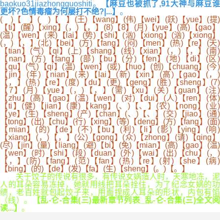
baokuo31jiazhongguoshiti。
【麻豆也被抓了,91大神与麻豆
更坏?色情毒瘤为何屡打不绝?|...】
。
( )【 】( )【 】(王)【wang】(伟)【wei】(跃)【yue】(提)
【ti】(醒)【xing】(，)【，】(8)【8】(月)【yue】(高)【gao】
(温)【wen】(来)【lai】(势)【shi】(汹)【xiong】(汹)【xiong】
(，)【，】(北)【bei】(方)【fang】(闷)【men】(热)【re】(天)
【tian】(气)【qi】(上)【shang】(线)【xian】(，)【，】(南)
【nan】(方)【fang】(部)【bu】(分)【fen】(地)【di】(区)
【qu】(气)【qi】(温)【wen】(或)【huo】(创)【chuang】(今)
【jin】(年)【nian】(来)【lai】(新)【xin】(高)【gao】(，)
【，】(热)【re】(度)【du】(更)【geng】(胜)【sheng】(7)
【7】(月)【yue】(，)【，】(需)【xu】(关)【guan】(注)
【zhu】(高)【gao】(温)【wen】(对)【dui】(人)【ren】(体)
【ti】(健)【jian】(康)【kang】(、)【、】(农)【nong】(业)
【ye】(生)【sheng】(产)【chan】(、)【、】(交)【jiao】(通)
【tong】(出)【chu】(行)【xing】(等)【deng】(方)【fang】(面)
【mian】(的)【de】(不)【bu】(利)【li】(影)【ying】(响)
【xiang】(，)【，】(公)【gong】(众)【zhong】(请)【qing】
(尽)【jin】(量)【liang】(避)【bi】(免)【mian】(高)【gao】(温)
【wen】(时)【shi】(段)【duan】(外)【wai】(出)【chu】(，)
【，】(防)【fang】(范)【fan】(热)【re】(射)【she】(病)
【bing】(的)【de】(发)【fa】(生)【sheng】(。)【。】
关于饺子的传说有很多，有传说女娲造人时，天寒地冻，泥
人的耳朵容易冻掉，她就用线把耳朵拴住，为了纪念女娲的功
绩，老百姓就包起饺子来，用面捏成人耳朵的形状，内包有馅
（线）。
【乱-仑-合集(三)最新章节列表_乱-仑-合集(三)全文阅
读...】
。