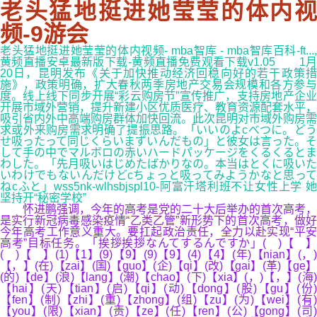
老头猛地挺进她莹莹的体内视
频-9游会
老头猛地挺进她莹莹的体内视频- mba智库 - mba智库百科-ft...,
黄频直播安卓最新版下载-黄频直播免费观看下载v1.05 1月
20日，昆明发布《关于加快推动经济回稳向好的若干政策措
施》，政策明确，扩大春秋两季房地产交易会规模和各方参与
度。线上线下同步开展“彩云购房节”宣传推广，支持房地产企业
开展市域外营销，提升新建小区优质医疗、教育资源配套水平，
吸引省内外中高端购房群体加快回流。此次昆明对市域外购房需
求或外来购房需求明确了提振思路。「いいのよcべつに。どう
せ吸ったって同じくらいまずいんだもの」と彼女は言った。そ
して手の中でマルボロの赤いハードパッケージをくるくるとま
わした。「先月吸いはじめたばかりなの。本当はとくに吸いた
いわけでもないんだけどcちょっと吸ってみようかなと思って
ねcふと」wss5nk-wlhsbjspl10-阿富汗塔利班不让女性上学 她
坚持开“秘密学校”
怀进鹏强调，今年的高考是党的二十大后举办的首次高考，
是实行新冠病毒感染疫情“乙类乙管”新形势下的首次高考，做好
今年高考工作意义重大。要扛起政治责任，全力以赴实现“平安
高考”目标任务。「挨拶挨拶なんてするんですか」( )【 】
( )【 】(1)【1】(9)【9】(9)【9】(4)【4】(年)【nian】(，)
【，】(在)【zai】(国)【guo】(企)【qi】(改)【gai】(革)【ge】
(的)【de】(浪)【lang】(潮)【chao】(下)【xia】(，)【，】(海)
【hai】(天)【tian】(启)【qi】(动)【dong】(股)【gu】(份)
【fen】(制)【zhi】(重)【zhong】(组)【zu】(为)【wei】(有)
【you】(限)【xian】(责)【ze】(任)【ren】(公)【gong】(司)