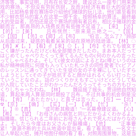
济等等，事实证明，吕布在长安之畔，建设这么一座专门用来游
戏的赛场，不但没有劳民伤财，反而对经济有着巨大的促进作
用，比如杨阜曾在赛场中介绍他们赌球的玩儿法，他们甚至看到
不少鲜衣怒马的富人在这里一掷千金，按照杨阜的算法，最终最
大的受益者，恐怕还是这个赛场的拥有者吕布，相比于赌球的金
额而言，那高昂的入场费反而有些微不足道了。【来】【访】
【的】□【美】 吕布恍然：“原来是三绝之一。”【国】
⊙【国】┃【务】σ【卿】⊿【布】 “伯言，怎么了？”顾邵
从后面过来，疑惑的看着呆呆的站在原地的陆逊道。【林】☁
【肯】✘【。】【看】✌【来】⊙【，】【布】それでも彼女す
ごく嫌がったんだけどc私全部聞きだしたの。まあ本人だって
はじめてしゃべりたくって来てるんだものc何のかんの言った
ってしゃべるわよ。そしてc彼女の話によるとねc噂というのは
私が精神病院に何度も入っていた札つきの同性愛者でcピアノ
のレッスンに通ってきていた生徒の女の子を裸にしていたずら
しようとしてcその子が抵抗すると顔がはれるくらい打ったっ
ていうことなのよ。話のつくりかえもすごいけどcどうして私
が入院していたことがわかったんだろうってそっちの方もびっ
くりしちゃったわね。【林】 魏延摇了摇头，贾诩他自然知
道，算起来两人算是同时期投了吕布，不过共事的机会倒是没
有。【肯】「あたたかい」と直子は言った。【在】━【北】
☢【京】┄【确】〗【实】【一】【通】【忙】 “杀！”
【。】®【真】 “或可断其粮道！”一名幕僚建议道。【心】
【希】←【望】「お母さんの病気と同じだからよくわかるよ。
脳腫瘍。信じられる二年前にお母さんそれで死んだばかりなの
よ。そしたら今度はお父さんが脳種瘍」【他】 “正事要
紧！”源源不断的士兵从地道中冒出来，看了看周围，一名文士
让人举起火把，摊开地图仔细的看了看，对照周围景物，这是当