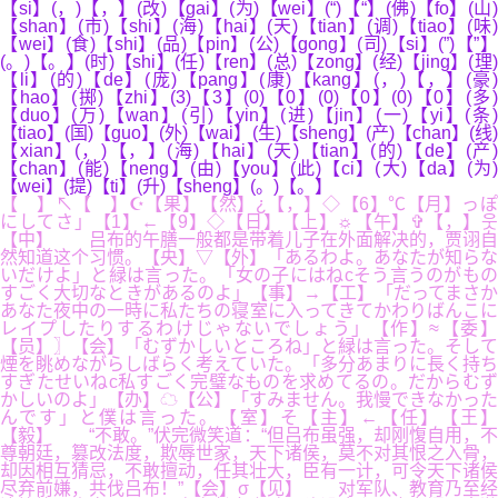
【si】(，)【，】(改)【gai】(为)【wei】(“)【“】(佛)【fo】(山)
【shan】(市)【shi】(海)【hai】(天)【tian】(调)【tiao】(味)
【wei】(食)【shi】(品)【pin】(公)【gong】(司)【si】(”)【”】
(。)【。】(时)【shi】(任)【ren】(总)【zong】(经)【jing】(理)
【li】(的)【de】(庞)【pang】(康)【kang】(，)【，】(豪)
【hao】(掷)【zhi】(3)【3】(0)【0】(0)【0】(0)【0】(多)
【duo】(万)【wan】(引)【yin】(进)【jin】(一)【yi】(条)
【tiao】(国)【guo】(外)【wai】(生)【sheng】(产)【chan】(线)
【xian】(，)【，】(海)【hai】(天)【tian】(的)【de】(产)
【chan】(能)【neng】(由)【you】(此)【ci】(大)【da】(为)
【wei】(提)【ti】(升)【sheng】(。)【。】
【 】↖【 】☪【果】【然】¿【，】◇【6】℃【月】っぽ
にしてさ」【1】←【9】◇【日】【上】☼【午】✞【，】웃
【中】 吕布的午膳一般都是带着儿子在外面解决的，贾诩自
然知道这个习惯。【央】▽【外】「あるわよ。あなたが知らな
いだけよ」と緑は言った。「女の子にはねcそう言うのがもの
すごく大切なときがあるのよ」【事】→【工】「だってまさか
あなた夜中の一時に私たちの寝室に入ってきてかわりばんこに
レイプしたりするわけじゃないでしょう」【作】≈【委】
【员】〗【会】「むずかしいところね」と緑は言った。そして
煙を眺めながらしばらく考えていた。「多分あまりに長く持ち
すぎたせいねc私すごく完璧なものを求めてるの。だからむず
かしいのよ」【办】☁【公】「すみません。我慢できなかった
んです」と僕は言った。【室】そ【主】←【任】【王】
【毅】 “不敢。”伏完微笑道：“但吕布虽强，却刚愎自用，不
尊朝廷，篡改法度，欺辱世家，天下诸侯，莫不对其恨之入骨，
却因相互猜忌，不敢擅动，任其壮大，臣有一计，可令天下诸侯
尽弃前嫌，共伐吕布！”【会】σ【见】 对军队、教育乃至经