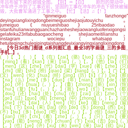
年吕布留下来的邺城全图。【别】♒【白】 剧烈的晃动中，
冲车终于冲到了工事近前，坚固的工事在冲车的冲击下很快被摧
毁，大批曹军涌进了工事之中。【忙】【活】♫【！】
“qinmeiguo、fanzhonge”
deyingxianglixingdongbeimeiguoshejiaojutouyichu。
jumeiguo《niuyueshibao》25ribaodao，
sitanfuhulianwangguanchazhanheshejiaowangluofenxigongsi
gelafeika23rifabubaogaocheng，shejiaomeitilianshu、
instagram、wociepu（whatsapp）
hetuiteqingchuleqipingtaishangdeyixiangyingxianglixingdong
。
【今日3d热门图谜_d系列图汇总_最全3的字画谜_三的多图
手机...】
。
( )【 】( )【 】(在)【zai】(骆)【luo】(玉)【yu】(明)
【ming】(看)【kan】(来)【lai】(，)【，】(他)【ta】(们)
【men】(这)【zhe】(代)【dai】(学)【xue】(者)【zhe】(只)
【zhi】(是)【shi】(桥)【qiao】(梁)【liang】(。)【。】(“)【“】
(文)【wen】(化)【hua】(经)【jing】(历)【li】(了)【le】(那)
【na】(么)【me】(多)【duo】(年)【nian】(的)【de】(破)
【po】(坏)【huai】(，)【，】(重)【zhong】(新)【xin】(恢)
【hui】(复)【fu】(，)【，】(我)【wo】(们)【men】(都)
【dou】(还)【hai】(处)【chu】(在)【zai】(这)【zhe】(个)
【ge】(过)【guo】(程)【cheng】(中)【zhong】(，)【，】(这)
【zhe】(代)【dai】(人)【ren】(可)【ke】(能)【neng】(留)
【liu】(下)【xia】(来)【lai】(的)【de】(东)【dong】(西)【xi】
(不)【bu】(多)【duo】(吧)【ba】(，)【，】(但)【dan】(坚)
【jian】(持)【chi】(着)【zhe】(，)【，】(只)【zhi】(要)
【yao】(能)【neng】(传)【chuan】(下)【xia】(去)【qu】(，)
【，】(也)【ye】(许)【xu】(未)【wei】(来)【lai】(就)【jiu】