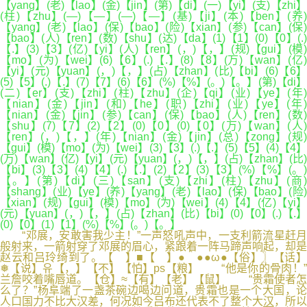
【yang】(老)【lao】(金)【jin】(第)【di】(一)【yi】(支)【zhi】
(柱)【zhu】(—)【—】(—)【—】(基)【ji】(本)【ben】(养)
【yang】(老)【lao】(保)【bao】(险)【xian】(参)【can】(保)
【bao】(人)【ren】(数)【shu】(达)【da】(1)【1】(0)【0】(.)
【.】(3)【3】(亿)【yi】(人)【ren】(，)【，】(规)【gui】(模)
【mo】(为)【wei】(6)【6】(.)【.】(8)【8】(万)【wan】(亿)
【yi】(元)【yuan】(，)【，】(占)【zhan】(比)【bi】(6)【6】
(5)【5】(.)【.】(7)【7】(6)【6】(%)【%】(。)【。】(第)【di】
(二)【er】(支)【zhi】(柱)【zhu】(企)【qi】(业)【ye】(年)
【nian】(金)【jin】(和)【he】(职)【zhi】(业)【ye】(年)
【nian】(金)【jin】(参)【can】(保)【bao】(人)【ren】(数)
【shu】(7)【7】(2)【2】(0)【0】(0)【0】(万)【wan】(人)
【ren】(，)【，】(年)【nian】(金)【jin】(总)【zong】(规)
【gui】(模)【mo】(为)【wei】(3)【3】(.)【.】(5)【5】(4)【4】
(万)【wan】(亿)【yi】(元)【yuan】(，)【，】(占)【zhan】(比)
【bi】(3)【3】(4)【4】(.)【.】(2)【2】(3)【3】(%)【%】(。)
【。】(第)【di】(三)【san】(支)【zhi】(柱)【zhu】(商)
【shang】(业)【ye】(养)【yang】(老)【lao】(保)【bao】(险)
【xian】(规)【gui】(模)【mo】(为)【wei】(4)【4】(亿)【yi】
(元)【yuan】(，)【，】(占)【zhan】(比)【bi】(0)【0】(.)【.】
(0)【0】(1)【1】(%)【%】(。)【。】
“邓展，安敢害我少主！”一声怒吼声中，一支利箭流星赶月
般射来，一箭射穿了邓展的眉心，紧跟着一阵马蹄声响起，却是
赵云和吕玲绮到了。【 】■【 】●＾●●ω●【俗】〗【话】
❅【说】유【，】【不】【怕】ps【粮】 “他是你的骨肉！”
兰詹咬着嘴唇道。【仓】≈【有】【老】【鼠】 “贵霜使者怎
么了？”杨阜端了一盏茶碗边喝边问道，贵霜也是一个大国，论
人口国力不比大汉差，何况如今吕布还代表不了整个大汉，所以