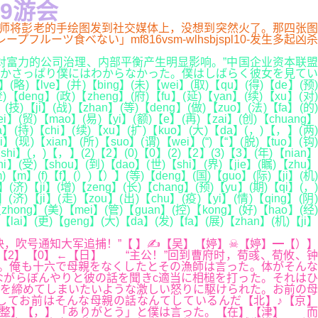
-9游会
有位老师将彭老的手绘图发到社交媒体上，没想到突然火了。那四张图
食べない」mf816vsm-wlhsbjspl10-发生多起凶杀
富力的公司治理、内部平衡产生明显影响。”中国企业资本联盟
かさっぱり僕にはわからなかった。僕はしばらく彼女を見てい
lve】(并)【bing】(未)【wei】(取)【qu】(得)【de】(预)
)【deng】(政)【zheng】(府)【fu】(延)【yan】(续)【xu】(对)
技)【ji】(战)【zhan】(等)【deng】(做)【zuo】(法)【fa】(的)
ei】(贸)【mao】(易)【yi】(额)【e】(再)【zai】(创)【chuang】
a】(持)【chi】(续)【xu】(扩)【kuo】(大)【da】(，)【，】(两)
】(现)【xian】(所)【suo】(谓)【wei】(“)【“】(脱)【tuo】(钩)
shi】(，)【，】(2)【2】(0)【0】(2)【2】(3)【3】(年)【nian】
hi】(受)【shou】(到)【dao】(世)【shi】(界)【jie】(瞩)【zhu】
m)【m】(f)【f】(）)【）】(等)【deng】(国)【guo】(际)【ji】(机)
g】(济)【ji】(增)【zeng】(长)【chang】(预)【yu】(期)【qi】(，)
】(济)【ji】(走)【zou】(出)【chu】(疫)【yi】(情)【qing】(阴)
zhong】(美)【mei】(管)【guan】(控)【kong】(好)【hao】(经)
【lai】(更)【geng】(大)【da】(发)【fa】(展)【zhan】(机)【ji】
，吹号通知大军追捕！”【 】✍【吴】【婷】☠【婷】━【）】
2】【0】←【日】 “主公！”回到曹府时，荀彧、荀攸、钟
。俺も十六で母親をなくしたとその漁師は言った。体がそんな
ながらぼんやりと彼の話を聞きc適当に相槌を打った。それはひ
を締めてしまいたいような激しい怒りに駆けられた。お前の母
してお前はそんな母親の話なんてしているんだ【北】♪【京】
【整】【，】「ありがとう」と僕は言った。【在】【津】 而