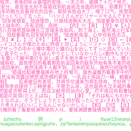
吱声，乖乖的听从蔡瑁的安排，一天之中，被换了十几个地方，
安分，甚至张允好不容易找到机会前去会面的时候，却遭到了拒
年的眼光去看现在的吕布，那就有些自大了，喘了口气，陈登面
はびっくりして言った。「ハツミさんがビリヤードやるんです
 “冠军侯错爱，陆逊惶恐，只是陆逊胸无大志，怕是要辜负冠军
上战车的，还有沮授、庞统……【的】☏【来】【京】☢【人】
初八百锦帆营纵横长江流域来去如风，到了海上，虽然海上行军
，怕是要辜负冠军侯的好意。”陆逊躬身道，心中也有些忐忑，
员】✘【，】⌘【不】°【再】▼【实】▽【行】⊙【居】➳【
レイコさんが僕のために昨夜と同じようにソファーを倒してベ
プザックの中から懐中電灯と魔の山を出してずっと読んでいた
じ直子だった。目もぼんやりとしていなかったしc動作もきび
本を置いて懐中電灯を消しc直子を抱き寄せて口づけした。闇
城将校，面色惨白的看着那些折返回来的敌军开始有条不紊的收
逃回来的，竟然连两千人都不到，吕布的军队，竟然已经强悍至
……”荀彧捡起被曹操摔在地上的弩弓，面色凝重的看着手中的
的战死没有流露出愤怒或恐惧的表情，一名战士将战刀一横，朝着
【假】 后来被吕布发现，并将华佗请来为郑玄续命，才好转了
献帝亲自接待了三韩使者，不管怎么说，这也是扬大汉天威的事
济国或许帮得上忙，而且汉献帝刘协内心里，巴不得吕布和曹
国語の習得cたとえばね」【天】┆【津】「それは私にもわか
となのよ。そうでしょうたとえ何が起ったにせよcそれを良い
た考えればいいことなんじゃないかしら」【和】【河】【北】
为难的看了看夏侯渊带来的人马，夏侯渊跟曹操情同手足，要进
zhezhu玥yi）6yue12riwanjian，mu
uagaosubeikecaijingjizhe，ziji“beitamenjiaoqutiaozhayixia，