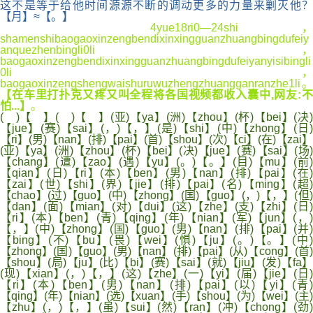
这不是等于给他时间源源不断的调动更多的力量来剿灭他？
【月】≈【。】
4yue18ri0—24shi，
shamenshibaogaoxinzengbendixinxingguanzhuangbingdufeiy
anquezhenbingli0li，
baogaoxinzengbendixinxingguanzhuangbingdufeiyanyisibingli
0li，
baogaoxinzengshengwaishuruwuzhengzhuangganranzhe1li。
【在车里打扑克又疼又叫全程将各国视频都收入囊中,网友:不
怕...】
。
( )【 】( )【 】(亚)【ya】(洲)【zhou】(杯)【bei】(决)
【jue】(赛)【sai】(，)【，】(是)【shi】(中)【zhong】(日)
【ri】(男)【nan】(排)【pai】(首)【shou】(次)【ci】(在)【zai】
(亚)【ya】(洲)【zhou】(杯)【bei】(决)【jue】(赛)【sai】(场)
【chang】(遭)【zao】(遇)【yu】(。)【。】(目)【mu】(前)
【qian】(日)【ri】(本)【ben】(男)【nan】(排)【pai】(在)
【zai】(世)【shi】(界)【jie】(排)【pai】(名)【ming】(超)
【chao】(过)【guo】(中)【zhong】(国)【guo】(，)【，】(但)
【dan】(面)【mian】(对)【dui】(这)【zhe】(支)【zhi】(日)
【ri】(本)【ben】(青)【qing】(年)【nian】(军)【jun】(，)
【，】(中)【zhong】(国)【guo】(男)【nan】(排)【pai】(并)
【bing】(不)【bu】(畏)【wei】(惧)【ju】(。)【。】(中)
【zhong】(国)【guo】(男)【nan】(排)【pai】(从)【cong】(首)
【shou】(局)【ju】(比)【bi】(赛)【sai】(就)【jiu】(发)【fa】
(现)【xian】(，)【，】(这)【zhe】(一)【yi】(届)【jie】(日)
【ri】(本)【ben】(男)【nan】(排)【pai】(以)【yi】(青
【qing】(年)【nian】(选)【xuan】(手)【shou】(为)【wei】(主)
【zhu】(，)【，】(虽)【sui】(然)【ran】(冲)【chong】(劲)