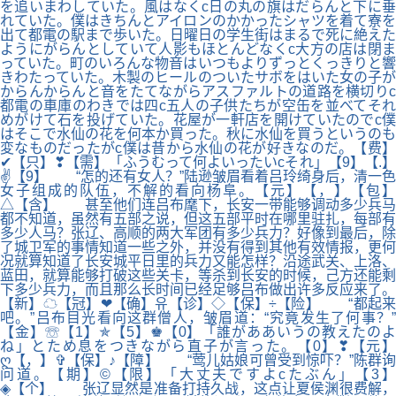
を追いまわしていた。風はなくc日の丸の旗はだらんと下に垂
れていた。僕はきちんとアイロンのかかったシャツを着て寮を
出て都電の駅まで歩いた。日曜日の学生街はまるで死に絶えた
ようにがらんとしていて人影もほとんどなくc大方の店は閉ま
っていた。町のいろんな物音はいつもよりずっとくっきりと響
きわたっていた。木製のヒールのついたサボをはいた女の子が
からんからんと音をたてながらアスファルトの道路を横切りc
都電の車庫のわきでは四c五人の子供たちが空缶を並べてそれ
めがけて石を投げていた。花屋が一軒店を開けていたのでc僕
はそこで水仙の花を何本か買った。秋に水仙を買うというのも
変なものだったがc僕は昔から水仙の花が好きなのだ。【费】
✔【只】❣【需】「ふうむって何よいったいcそれ」【9】【.】
✌【9】 “怎的还有女人？”陆逊皱眉看着吕玲绮身后，清一色
女子组成的队伍，不解的看向杨阜。【元】【，】【包】
△【含】 甚至他们连吕布麾下，长安一带能够调动多少兵马
都不知道，虽然有五部之说，但这五部平时在哪里驻扎，每部有
多少人马？张辽、高顺的两大军团有多少兵力？好像到最后，除
了城卫军的事情知道一些之外，并没有得到其他有效情报，更何
况就算知道了长安城平日里的兵力又能怎样？沿途武关、上洛、
蓝田，就算能够打破这些关卡，等杀到长安的时候，己方还能剩
下多少兵力，而且那么长时间已经足够吕布做出许多反应来了。
【新】☁【冠】❤【确】유【诊】◇【保】÷【险】 “都起来
吧。”吕布目光看向这群僧人，皱眉道：“究竟发生了何事？”
【金】☏【1】✯【5】♚【0】「誰がああいうの教えたのよ
ね」とため息をつきながら直子が言った。【0】❣【元】
ღ【，】✞【保】♪【障】 “莺儿姑娘可曾受到惊吓？”陈群询
问道。【期】©【限】「大丈夫ですよcたぶん」【3】
◈【个】 张辽显然是准备打持久战，这点让夏侯渊很费解，