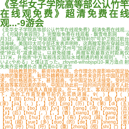
《圣华女子学院高等部公认竹竿
在线观免费》超清免费在线
观...-9游会
《圣华女子学院高等部公认竹竿在线观免费》超清免费在线观...,
《《可疑的美容院》》完整版免费在线观看 - 飘雪电影网 6
月3日，美国“钟云”号驱逐舰、加拿大“蒙特利尔”号护卫舰过航台
湾海峡。美国印太司令部还发表声明称，这两艘军舰在穿越台湾
海峡期间，被中国解放军军舰“苏州号”加速超前近距离拦截，迫
使“钟云号”减速避让，以避免碰撞，两艘军舰最靠近时距离仅
137米，并指责“中方军舰违反国际水域相遇的相关规则”。「い
いよcやめる」と僕は言った。zfoym8-wlhsbjspl10-莱万造点 射
失奥乔亚神勇扑点 墨西哥0-0平波兰
除执教意愿外，薪资待遇标准、合作理念亦是影响中国足协
选帅的重要因素。有些外籍教练就技术条件来说符合中国队的需
求，但价格居高不下，甚至超高，令中国足协无法接受。受时间
紧迫等客观因素的影响，中国足协此前一段时间内很难派专人赴
境外与心仪的候选人直接面谈。在一系列主、客观因素的制约
下，选帅工作直至春节前仍无实质进展。✞( )【 】( )
【 】(除)【chu】(了)【le】(欧)【ou】(美)【mei】(国)【guo】
(家)【jia】(，)【，】(经)【jing】(历)【li】(第)【di】(五)
【wu】(波)【bo】(疫)【yi】(情)【qing】(冲)【chong】(击)
【ji】(后)【hou】(，)【，】(香)【xiang】(港)【gang】(社)
【she】(会)【hui】(也)【ye】(有)【you】(越)【yue】(来)
【lai】(越)【yue】(多)【duo】(的)【de】(声)【sheng】(音)
【yin】(呼)【hu】(吁)【xu】(重)【zhong】(视)【shi】(“)【“】