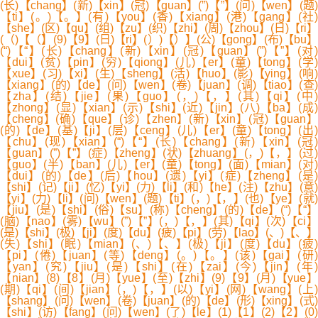
(长)【chang】(新)【xin】(冠)【guan】(”)【”】(问)【wen】(题)
【ti】(。)【。】(有)【you】(香)【xiang】(港)【gang】(社)
【she】(区)【qu】(组)【zu】(织)【zhi】(周)【zhou】(日)【ri】
(（)【（】(9)【9】(日)【ri】(）)【）】(公)【gong】(布)【bu】
(“)【“】(长)【chang】(新)【xin】(冠)【guan】(”)【”】(对)
【dui】(贫)【pin】(穷)【qiong】(儿)【er】(童)【tong】(学)
【xue】(习)【xi】(生)【sheng】(活)【huo】(影)【ying】(响)
【xiang】(的)【de】(问)【wen】(卷)【juan】(调)【tiao】(查)
【zha】(结)【jie】(果)【guo】(，)【，】(其)【qi】(中
【zhong】(显)【xian】(示)【shi】(近)【jin】(八)【ba】(成)
【cheng】(确)【que】(诊)【zhen】(新)【xin】(冠)【guan】
(的)【de】(基)【ji】(层)【ceng】(儿)【er】(童)【tong】(出)
【chu】(现)【xian】(“)【“】(长)【chang】(新)【xin】(冠)
【guan】(”)【”】(症)【zheng】(状)【zhuang】(，)【，】(过)
【guo】(半)【ban】(儿)【er】(童)【tong】(面)【mian】(对)
【dui】(的)【de】(后)【hou】(遗)【yi】(症)【zheng】(是)
【shi】(记)【ji】(忆)【yi】(力)【li】(和)【he】(注)【zhu】(意)
【yi】(力)【li】(问)【wen】(题)【ti】(，)【，】(也)【ye】(就)
【jiu】(是)【shi】(俗)【su】(称)【cheng】(的)【de】(“)【“】
(脑)【nao】(雾)【wu】(”)【”】(，)【，】(其)【qi】(次)【ci】
(是)【shi】(极)【ji】(度)【du】(疲)【pi】(劳)【lao】(、)【、】
(失)【shi】(眠)【mian】(、)【、】(极)【ji】(度)【du】(疲)
【pi】(倦)【juan】(等)【deng】(。)【。】(该)【gai】(研)
【yan】(究)【jiu】(是)【shi】(在)【zai】(今)【jin】(年)
【nian】(8)【8】(月)【yue】(至)【zhi】(9)【9】(月)【yue】
(期)【qi】(间)【jian】(，)【，】(以)【yi】(网)【wang】(上)
【shang】(问)【wen】(卷)【juan】(的)【de】(形)【xing】(式)
【shi】(访)【fang】(问)【wen】(了)【le】(1)【1】(2)【2】(0)