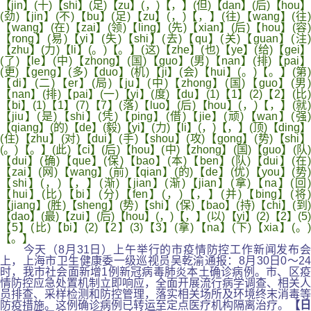
【jin】(十)【shi】(足)【zu】(，)【，】(但)【dan】(后)【hou】
(劲)【jin】(不)【bu】(足)【zu】(，)【，】(往)【wang】(往)
【wang】(在)【zai】(领)【ling】(先)【xian】(后)【hou】(容)
【rong】(易)【yi】(失)【shi】(去)【qu】(关)【guan】(注)
【zhu】(力)【li】(。)【。】(这)【zhe】(也)【ye】(给)【gei】
(了)【le】(中)【zhong】(国)【guo】(男)【nan】(排)【pai】
(更)【geng】(多)【duo】(机)【ji】(会)【hui】(。)【。】(第)
【di】(二)【er】(局)【ju】(中)【zhong】(国)【guo】(男)
【nan】(排)【pai】(一)【yi】(度)【du】(1)【1】(2)【2】(比)
【bi】(1)【1】(7)【7】(落)【luo】(后)【hou】(，)【，】(就)
【jiu】(是)【shi】(凭)【ping】(借)【jie】(顽)【wan】(强)
【qiang】(的)【de】(毅)【yi】(力)【li】(，)【，】(顶)【ding】
(住)【zhu】(对)【dui】(手)【shou】(攻)【gong】(势)【shi】
(。)【。】(此)【ci】(后)【hou】(中)【zhong】(国)【guo】(队)
【dui】(确)【que】(保)【bao】(本)【ben】(队)【dui】(在)
【zai】(网)【wang】(前)【qian】(的)【de】(优)【you】(势)
【shi】(，)【，】(渐)【jian】(渐)【jian】(拿)【na】(回)
【hui】(比)【bi】(分)【fen】(，)【，】(并)【bing】(将)
【jiang】(胜)【sheng】(势)【shi】(保)【bao】(持)【chi】(到)
【dao】(最)【zui】(后)【hou】(，)【，】(以)【yi】(2)【2】(5)
【5】(比)【bi】(2)【2】(3)【3】(拿)【na】(下)【xia】(。)
【。】
今天（8月31日）上午举行的市疫情防控工作新闻发布会
上，上海市卫生健康委一级巡视员吴乾渝通报：8月30日0～24
时，我市社会面新增1例新冠病毒肺炎本土确诊病例。市、区疫
情防控应急处置机制立即响应，全面开展流行病学调查、相关人
员排查、采样检测和防控管理，落实相关场所及环境终末消毒等
防疫措施。这例确诊病例已转运至定点医疗机构隔离治疗。
【日