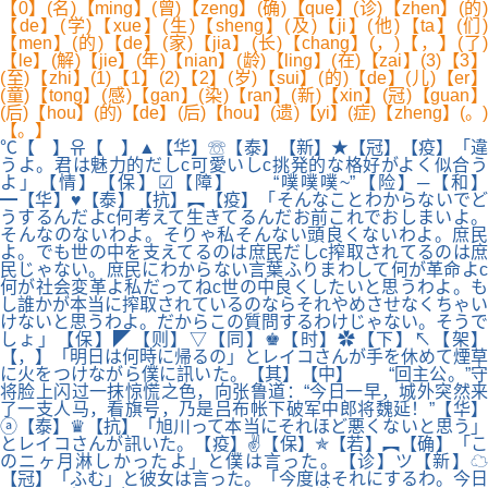
【0】(名)【ming】(曾)【zeng】(确)【que】(诊)【zhen】(的)
【de】(学)【xue】(生)【sheng】(及)【ji】(他)【ta】(们)
【men】(的)【de】(家)【jia】(长)【chang】(，)【，】(了)
【le】(解)【jie】(年)【nian】(龄)【ling】(在)【zai】(3)【3】
(至)【zhi】(1)【1】(2)【2】(岁)【sui】(的)【de】(儿)【er】
(童)【tong】(感)【gan】(染)【ran】(新)【xin】(冠)【guan】
(后)【hou】(的)【de】(后)【hou】(遗)【yi】(症)【zheng】(。)
【。】
℃【 】유【 】▲【华】☏【泰】【新】★【冠】【疫】「違
うよ。君は魅力的だしc可愛いしc挑発的な格好がよく似合う
よ」【情】【保】☑【障】 “噗噗噗~”【险】─【和】
━【华】♥【泰】【抗】︻【疫】「そんなことわからないでど
うするんだよc何考えて生きてるんだお前これでおしまいよ。
そんなのないわよ。そりゃ私そんない頭良くないわよ。庶民
よ。でも世の中を支えてるのは庶民だしc搾取されてるのは庶
民じゃない。庶民にわからない言葉ふりまわして何が革命よc
何が社会変革よ私だってねc世の中良くしたいと思うわよ。も
し誰かが本当に搾取されているのならそれやめさせなくちゃい
けないと思うわよ。だからこの質問するわけじゃない。そうで
しょ」【保】◤【则】▽【同】♚【时】✿【下】↖【架】
【，】「明日は何時に帰るの」とレイコさんが手を休めて煙草
に火をつけながら僕に訊いた。【其】【中】 “回主公。”守
将脸上闪过一抹惊慌之色，向张鲁道：“今日一早，城外突然来
了一支人马，看旗号，乃是吕布帐下破军中郎将魏延！”【华】
ⓐ【泰】♛【抗】「旭川って本当にそれほど悪くないと思う」
とレイコさんが訊いた。【疫】✌【保】✯【若】︻【确】「こ
のニヶ月淋しかったよ」と僕は言った。【诊】ツ【新】☁
【冠】「ふむ」と彼女は言った。「今度はそれにするわ。今日