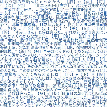
はもう別のを頼んじゃったから」【肺】➳【炎】【可】
♒【给】【付】 “此二人返回江东之后，必会全力挑唆孙权
与主公作对，是否……”陈宫皱眉比了一个割喉的姿势。【3】
□【0】➳【0】 “真是遗憾。”吕布摇了摇头，低头看向双目
失神的陈珪：“汉瑜公不用担心，陈家虽然没了，但您老人家还
活着，只要您在，我可以容许您繁衍后代，草原如今已经是我的
治下，那里牛羊成群，非常适合配种，我会让人送您去那里繁
衍，相信……”【0】☮【元】【；】유【美】【团】♫【保】
【险】「すみません」と僕は言った。それ以外にどう言えばい
いのかよくわからなかった。【平】【台】┄【的】☤【“】
杨阜看向一脸惊讶的两人道：“只是这击鞠比赛，虽然看似玩
耍，却也暗合兵法，被军中将士青睐，后来逐渐传到各军，别说
普通士卒，将军们没事也爱组织人玩上几把，慢慢的才有了今日
的规模。”【新】유【冠】直子はベッドの上で身を起こしてctシ
ャツを頭からかぶりcフランネルのシャツを着てcブルージーン
ズをはいた。僕も服を着た。【抗】☮【疫】¿【保】【”】
√【也】「あそこの家の男の子にピアノをちょこちょこ教えて
あげているの。そのお礼がわりにいろんなものくれるのよcあ
の人たち。このあいだのワインもそうだし。市内でちょっとし
た買物もしてきてもらえるしね」【已】●【下】♒【架】
【，】「それともあなたには人をほっとさせる能力のようなも
のがあるのかしら」【该】 “燕人张飞在此，蔡瑁狗贼，还
不拿命来！”狂暴的怒吼声中，张飞那大嗓门儿即便隔了老远都
能听得清楚，整个襄阳已经陷入了一片混乱之中。【产】「眠い
の」と僕は言った。【品】◐【保】日曜日の朝c僕は九時に起
きて髭を剃りc洗濯をして洗濯ものを屋上に干した。素晴らし
い天気だった。最初の秋の匂いがした。赤とんぼの群れむれが
中庭をぐるぐるとびまわりc近所の子供たちが網をもってそれ