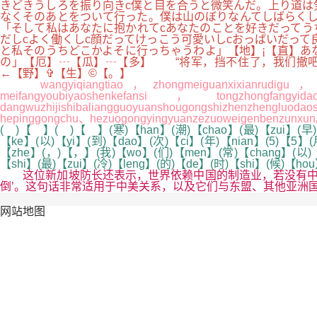
きどきうしろを振り向きc僕と目を合うと微笑んだ。上り道は
なくそのあとをついて行った。僕は山のぼりなんてしばらくし
「そして私はあなたに抱かれてcあなたのことを好きだってう
だしcよく働くしc顔だってけっこう可愛いしcおっぱいだって
と私そのうちどこかよそに行っちゃうわよ」【地】¡【直】あ
の」【厄】┄【瓜】┄【多】 “将军，挡不住了，我们撤吧
←【野】✞【生】©【。】
wangyiqiangtiao，zhongmeiguanxixianrudigu，genyu
meifangyoubiyaoshenkefansi，tongzhongfa
dangwuzhijishibaliangguoyuanshougongshizhenzhengl
hepinggongchu、hezuogongyingyuanzezuoweigenbenzunxu
( )【 】( )【 】(寒)【han】(潮)【chao】(最)【zui】(早)【
【ke】(以)【yi】(到)【dao】(次)【ci】(年)【nian】(5)【5】
【zhe】(，)【，】(我)【wo】(们)【men】(常)【chang】(以)【y
【shi】(最)【zui】(冷)【leng】(的)【de】(时)【shi】(候)【ho
这位新加坡防长还表示，世界依赖中国的制造业，若没有中国
倒’。这句话非常适用于中美关系，以及它们与东盟、其他亚洲
网站地图