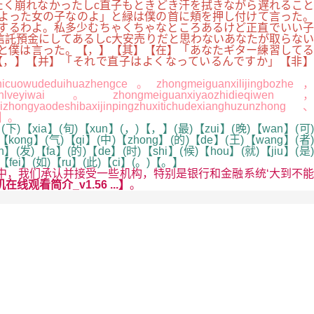
たく崩れなかったしc直子もときどき汗を拭きながら遅れること
よった女の子なのよ」と緑は僕の首に頬を押し付けて言った。
するわよ。私多少むちゃくちゃなところあるけど正直でいい子
信託預金にしてあるしc大安売りだと思わないあなたが取らない
と僕は言った。【，】【其】【在】「あなたギター練習してる
【，】【并】「それで直子はよくなっているんですか」【非】
cuowudeduihuazhengce。zhongmeiguanxilijingbozhe，
nlveyiwai。zhongmeiguanxiyaozhidieqiwen，
ongyaodeshibaxijinpingzhuxitichudexianghuzunzhong、
】
。
(下)【xia】(旬)【xun】(，)【，】(最)【zui】(晚)【wan】(可)
【kong】(气)【qi】(中)【zhong】(的)【de】(王)【wang】(者)
】(发)【fa】(的)【de】(时)【shi】(候)【hou】(就)【jiu】(是)
)【fei】(如)【ru】(此)【ci】(。)【。】
，我们承认并接受一些机构，特别是银行和金融系统‘大到不能
线观看简介_v1.56 ...】
。