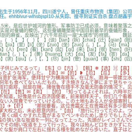
友出生于1956年11月，四川遂宁人，曾任重庆市物资（集团）公司
lvur-wlhsbjspl10-从失踪、搜寻到证实自杀 盘点胡鑫宇
.5米，是后世护城河的雏形。军事防卫已成必须，意味着聚落之
实是对蚕蛹的模仿。这些蚕蛹雕塑是中国目前最早的蚕蛹形象，
剖的麻雀，反映出了六千年前后一座“大城市”的样貌。 魏延
)【 】(谈)【tan】(拆)【chai】(迁)【qian】(赔)
家)【jia】(里)【li】(坐)【zuo】(坐)【zuo】(。)【。】(马)【ma】
】(人)【ren】(看)【kan】(起)【qi】(来)【lai】(很)【hen】(好)
tian】(，)【，】(黄)【huang】(大)【da】(发)【fa】(答)【da】
o】(求)【qiu】(，)【，】(尽)【jin】(管)【guan】(事)【shi】(后)
も子供じみてるって」【东】⊙【方】〗【甄】❅【选】⌘【直】
ったような気がした。【卖】✉【的】❥【厄】【瓜】〖【多】
有意扩张海军，便拜甘宁为横海将军，在辽东、渤海一带建立水
何年も食べてないんだもの。すき焼きなんて夢にまで見ちゃっ
攻打南郑，就是在赌，赌张鲁在措手不及毫无防备的情况下，见
【在】【售】✉【卖】┆【的】「知ってるよcそれは。六時半だ
不知道，好像是什么百济国使者，前来朝拜天子，你们几个看着
くない入院費でやっていけるの。この土地もある人が全部寄附し
白】✈【虾】 “那就要看，这位贵霜女王在贵霜还有多少影响
掌大权之后，未必愿意内附。”【由】「旅行に行ってたのよ。つ
青くc細くかすれた雲がまるでペンキのためし塗りでもしたみ
幅の狭い急な坂道を一列になって上った。先頭がレイコさんでc
でその細い坂道を上って行った。我々は殆んど口をきかずにた
ぐな髪が肩口で左右に揺れる様を眺めながら歩いた。直子はと