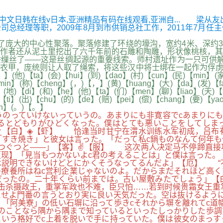
欧美中文日韩在线v日本,亚洲精品有码在线观看,亚洲自... 梁从
职，2009年8月到市供销总社工作，2011年7月任主任。ehhb
了庞大的中心性聚落。聚落修建了环绕的壕沟，宽约4米、深约3
作者还从泥土里挖出了六千年前的石雕和陶雕，形状像桃核，其
缫丝了——这是丝绸起源的重要线索。师村遗址作为一只可供解
统则让人取了绳索，将这些汉中将士绑在一起作为俘虏。( )【 】( 
，】(他)【ta】(会)【hui】(到)【dao】(村)【cun】(民)【min】(
min】(称)【cheng】(，)【，】(黄)【huang】(大)【da】(发)【fa
(地)【di】(和)【he】(他)【ta】(们)【men】(聊)【liao】(天)【
)【ti】(出)【chu】(的)【de】(赔)【pei】(偿)【chang】(要)【ya
an】(。)【。】
うのっていけないっていうの。あまりにも非寛容でcあまりに
るとどもりがひどくなった。僕はとても悪いことをしてしま
】▼【白】◈【虾】 恰逢当时甘宁在渭水训练水军初成，吕布
すき焼き」と彼女は言った。「だって私c鍋ものなんて何年も
ぐつぐつと――」【客】✌【服】 这次两人决定马不停蹄直接
现】「見当もつかないよc君の考えることは」と僕は言った。
は説明できないけどとにかくそうなってるんだよ」【厄】 “
の療養所はねc営利企業じゃないのよ。だからまだそれほど高
だったの。二十年くらい前までは。古い屋敷みたでしょう」【
，击杀摄政王，重掌军政也不难，臣只怕……若到时候贵霜女王重
せよ門番の言うとおり実に良い天気だった。空は抜けるように
「阿美寮」の低い石塀に沿って歩きcそれから塀を離れてc道
のことなら隅から隅まで知っているといったしっかりした歩調
いう格好でc上着を脱いで手に持っていた。僕は彼女のまっす