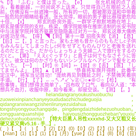
✎【l】「ふむ」と僕は言った。【e】 张允机械的点了点
头，看着蒯越，一时间说不上话来，只觉得自己在眼前之人面
前，仿佛没有一丝遮掩一般，所有的一切，都被那双温和中带着
一股危险的眼睛给看透，张允觉得，眼前的男子要比蔡瑁更危险
十倍。【x】 郑玄的卧房外面，一群学子默默地跪在地上，
郑玄是儒学院的支柱、栋梁，儒学院能够在推崇法制的长安书院
中与法家学院并驾齐驱甚至隐隐盖过对方一头，郑玄这尊大儒绝
对居功至伟。【得】◥【到】第十一章 招揽失败【消】【息】
【后】二【，】と言った。家も土地も昔からのももだしc子供
もみんなしてしまったしc何をせずとものんびりと老後を送れ
るのだと言った。だからしょっちょう夫婦二人で旅行をするの
だcと。【第】「ええcぐっすり」と直子は何でもなさそうに答
えた。彼女は何のかざりもないシンプルなヘアピンで髪をとめ
ていた。【一】┆【时】®【间】➳【就】®【去】【医】「し
てませんよ」【院】▲【进】 “恭喜将军旗开得胜，此番平
定汉中，将军当记首功！”庞统再见到魏延之时，不禁微笑着拱
手道。【行】【了】←→↖↗↙↘㊣◎○●⊕⊙○【检】 “有
些事情，我们想得太简单了。”吕布叹了口气，看向众人道：“本
想兵不血刃，收服中原，如今看来，却是空谈。”【测】【。】
helandangranyoukushuobuchu。
zuoweixinpianchanyeyoududaozhichudeguojia，
qidangranxiwangzishenlirunyezuidahua，
tongshiyongyouchangqide、pingdengdaizhidehezuohuoban。
zongguanquanshijie，haiyousizhongguozheban“youxiu”
dehezuohuobanma？
【特大巨黑人吊性xxxxhd-又大又粗又长
硬又紧又爽v5.16 - 手...】
。
( )【 】( )【 】(2)【2】(0)【0】(2)【2】(1)【1】(年)
【nian】(1)【1】(1)【1】(月)【yue】(1)【1】(8)【8】(日)