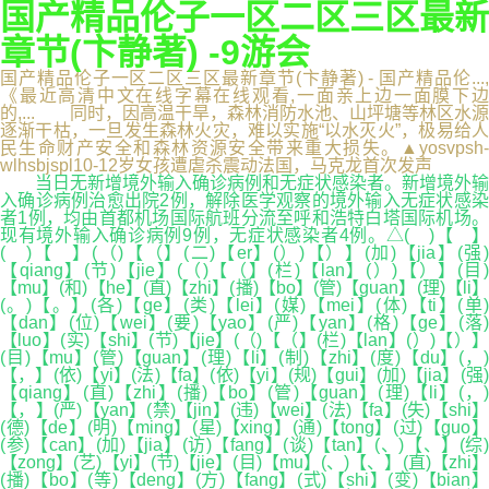
国产精品伦子一区二区三区最新
章节(卞静著) -9游会
国产精品伦子一区二区三区最新章节(卞静著) - 国产精品伦...,
《最近高清中文在线字幕在线观看,一面亲上边一面膜下边
的,... 同时，因高温干旱，森林消防水池、山坪塘等林区水源
逐渐干枯，一旦发生森林火灾，难以实施“以水灭火”，极易给人
民生命财产安全和森林资源安全带来重大损失。▲yosvpsh-
wlhsbjspl10-12岁女孩遭虐杀震动法国，马克龙首次发声
当日无新增境外输入确诊病例和无症状感染者。新增境外输
入确诊病例治愈出院2例，解除医学观察的境外输入无症状感染
者1例，均由首都机场国际航班分流至呼和浩特白塔国际机场。
现有境外输入确诊病例9例，无症状感染者4例。△( )【 】
( )【 】(（)【（】(二)【er】(）)【）】(加)【jia】(强)
【qiang】(节)【jie】(（)【（】(栏)【lan】(）)【）】(目)
【mu】(和)【he】(直)【zhi】(播)【bo】(管)【guan】(理)【li】
(。)【。】(各)【ge】(类)【lei】(媒)【mei】(体)【ti】(单)
【dan】(位)【wei】(要)【yao】(严)【yan】(格)【ge】(落)
【luo】(实)【shi】(节)【jie】(（)【（】(栏)【lan】(）)【）】
(目)【mu】(管)【guan】(理)【li】(制)【zhi】(度)【du】(，)
【，】(依)【yi】(法)【fa】(依)【yi】(规)【gui】(加)【jia】(强)
【qiang】(直)【zhi】(播)【bo】(管)【guan】(理)【li】(，)
【，】(严)【yan】(禁)【jin】(违)【wei】(法)【fa】(失)【shi】
(德)【de】(明)【ming】(星)【xing】(通)【tong】(过)【guo】
(参)【can】(加)【jia】(访)【fang】(谈)【tan】(、)【、】(综)
【zong】(艺)【yi】(节)【jie】(目)【mu】(、)【、】(直)【zhi】
(播)【bo】(等)【deng】(方)【fang】(式)【shi】(变)【bian】