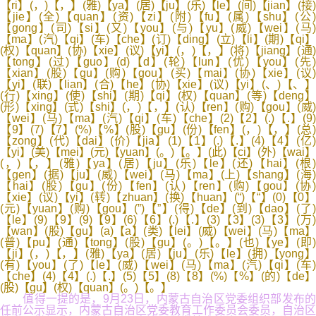
【ri】(，)【，】(雅)【ya】(居)【ju】(乐)【le】(间)【jian】(接)
【jie】(全)【quan】(资)【zi】(附)【fu】(属)【shu】(公)
【gong】(司)【si】(又)【you】(与)【yu】(威)【wei】(马)
【ma】(汽)【qi】(车)【che】(订)【ding】(立)【li】(期)【qi】
(权)【quan】(协)【xie】(议)【yi】(，)【，】(将)【jiang】(通)
【tong】(过)【guo】(d)【d】(轮)【lun】(优)【you】(先)
【xian】(股)【gu】(购)【gou】(买)【mai】(协)【xie】(议)
【yi】(联)【lian】(合)【he】(协)【xie】(议)【yi】(、)【、】
(行)【xing】(使)【shi】(期)【qi】(权)【quan】(等)【deng】
(形)【xing】(式)【shi】(，)【，】(认)【ren】(购)【gou】(威)
【wei】(马)【ma】(汽)【qi】(车)【che】(2)【2】(.)【.】(9)
【9】(7)【7】(%)【%】(股)【gu】(份)【fen】(，)【，】(总)
【zong】(代)【dai】(价)【jia】(1)【1】(.)【.】(4)【4】(亿)
【yi】(美)【mei】(元)【yuan】(。)【。】(此)【ci】(外)【wai】
(，)【，】(雅)【ya】(居)【ju】(乐)【le】(还)【hai】(根)
【gen】(据)【ju】(威)【wei】(马)【ma】(上)【shang】(海)
【hai】(股)【gu】(份)【fen】(认)【ren】(购)【gou】(协)
【xie】(议)【yi】(转)【zhuan】(换)【huan】(“)【“】(0)【0】
(元)【yuan】(购)【gou】(”)【”】(得)【de】(到)【dao】(了)
【le】(9)【9】(9)【9】(6)【6】(.)【.】(3)【3】(3)【3】(万)
【wan】(股)【gu】(a)【a】(类)【lei】(威)【wei】(马)【ma】
(普)【pu】(通)【tong】(股)【gu】(。)【。】(也)【ye】(即)
【ji】(，)【，】(雅)【ya】(居)【ju】(乐)【le】(拥)【yong】
(有)【you】(了)【le】(威)【wei】(马)【ma】(汽)【qi】(车)
【che】(4)【4】(.)【.】(5)【5】(8)【8】(%)【%】(的)【de】
(股)【gu】(权)【quan】(。)【。】
值得一提的是，9月23日，内蒙古自治区党委组织部发布的
任前公示显示，内蒙古自治区党委教育工作委员会委员，自治区