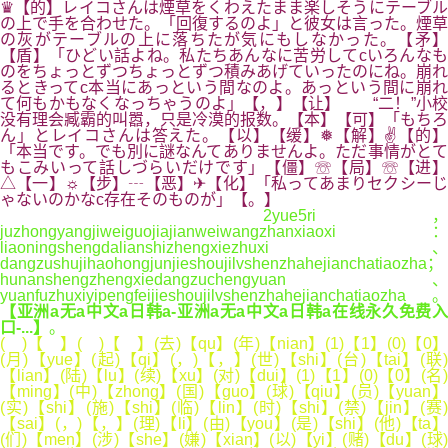
♛【的】レイコさんは煙草をくわえたまま楽しそうにテーブル
の上で手を合わせた。「回復するのよ」と彼女は言った。煙草
の灰がテーブルの上に落ちたが気にもしなかった。【矛】
【盾】「ひどい話よね。私たちあんなに苦労してcいろんなも
のをちょっとずつちょっとずつ積みあげていったのにね。崩れ
るときってc本当にあっという間なのよ。あっという間に崩れ
て何もかもなくなっちゃうのよ」【，】【让】 “二！”小校
没有理会臧霸的叫嚣，只是冷漠的报数。【本】【可】「もちろ
ん」とレイコさんは答えた。【以】【缓】❅【解】✌【的】
「本当です。でも別に謎なんてありませんよ。ただ事情がとて
もこみいって話しづらいだけです」【僵】☏【局】☏【进】
△【一】☼【步】┄【恶】✈【化】「私ってあまりセクシーじ
ゃないのかなc存在そのものが」【。】
2yue5ri，
juzhongyangjiweiguojiajianweiwangzhanxiaoxi：
liaoningshengdalianshizhengxiezhuxi、
dangzushujihaohongjunjieshoujilvshenzhahejianchatiaozha；
hunanshengzhengxiedangzuchengyuan、
yuanfuzhuxiyipengfeijieshoujilvshenzhahejianchatiaozha。
【亚洲a无a中文a日韩a-亚洲a无a中文a日韩a在线永久免费入
口-...】
。
( )【 】( )【 】(去)【qu】(年)【nian】(1)【1】(0)【0】
(月)【yue】(起)【qi】(，)【，】(世)【shi】(台)【tai】(联)
【lian】(陆)【lu】(续)【xu】(对)【dui】(1)【1】(0)【0】(名)
【ming】(中)【zhong】(国)【guo】(球)【qiu】(员)【yuan】
(实)【shi】(施)【shi】(临)【lin】(时)【shi】(禁)【jin】(赛)
【sai】(，)【，】(理)【li】(由)【you】(是)【shi】(他)【ta】
(们)【men】(涉)【she】(嫌)【xian】(以)【yi】(赌)【du】(球)