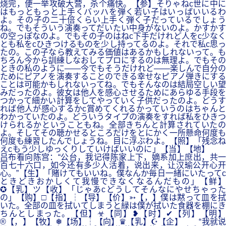
烧完，便一举攻破大营，杀个痛快。【参】そりゃねc世に中に
はもっともっと上手くバッハを弾く若い子はいっぱいいるわ
よ。その子の二十倍くらい上手く弾く子だっているでしょう
ね。でもそういう演奏ってだいたい中身がないのよ。かすかす
の空っぽなのよ。でもその子のはねc下手だけれど人をc少なく
とも私をcひきつけるものを少し持ってるのよ。それで私c思っ
たの。この子なら教えてみる価値はあるかもしれないって。も
ちろん今から訓練しなおしてプロにするのは無理よ。でもその
ときの私のように――今でもそうだけれど――楽しんで自分の
ためにピアノを演奏することのできる幸せなピアノ弾きにする
ことは可能かもしれないってね。でもそんなのは結局空しい望
みだったのよ。彼女は他人を感心させるためにあらゆる手段を
つかって細かい計算をしてやっていく子供だったのよ。どうす
れば他人が感心するかc賞めてくれるかっていうのはちゃんと
わかっていたのよ。どういうタイプの演奏をすれば私をひきつ
けられるかということもね。全部きちんと計算されていたの
よ。そしてその聴かせるところだけをとにかく一所懸命何度も
何度も練習したんでしょうね。目に浮ぶわよ。【照】「残念ね
えcもう少しゆっくりしていけばいいのに」【当】【地】
吕布看向陈宫：“公台，我记得陈家上下，嫡系加上庶出，共一
百七十六口，如今还有多少人活着，说出来，让汉瑜公开心开
心。”【生】「賭けてもいいね。僕なんか毎日一緒にいたってc
ときどきおかしくて我慢できなくなるんだもの」【鲜】
✪【乳】ツ【收】「じゃあcどうしてそんなにやせちゃった
の」【购】□【指】┆【导】【价】➳【，】僕は黙って皿を拭
いた。全部の皿を拭いてしまうと緑は僕が拭いた食器を棚にき
ちんとしまった。【但】☣【同】❥【时】✔【列】【明】
®【，】【牧】❅【场】┆【向】♛【乳】☪【企】 “我就说