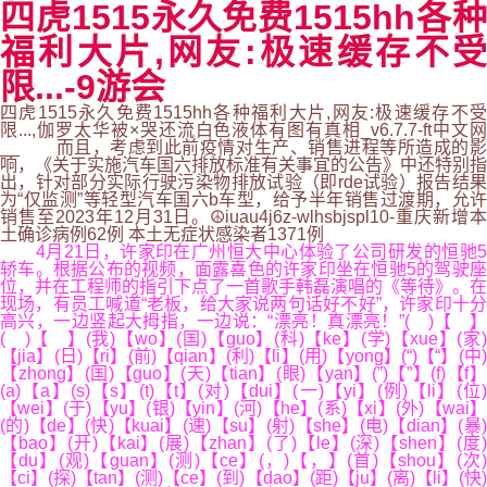
四虎1515永久免费1515hh各种
福利大片,网友:极速缓存不受
限...-9游会
四虎1515永久免费1515hh各种福利大片,网友:极速缓存不受
限...,伽罗太华被×哭还流白色液体有图有真相_v6.7.7-ft中文网
__ 而且，考虑到此前疫情对生产、销售进程等所造成的影
响，《关于实施汽车国六排放标准有关事宜的公告》中还特别指
出，针对部分实际行驶污染物排放试验（即rde试验）报告结果
为“仅监测”等轻型汽车国六b车型，给予半年销售过渡期，允许
销售至2023年12月31日。☮iuau4j6z-wlhsbjspl10-重庆新增本
土确诊病例62例 本土无症状感染者1371例
4月21日，许家印在广州恒大中心体验了公司研发的恒驰5
轿车。根据公布的视频，面露喜色的许家印坐在恒驰5的驾驶座
位，并在工程师的指引下点了一首歌手韩磊演唱的《等待》。在
现场，有员工喊道“老板，给大家说两句话好不好”，许家印十分
高兴，一边竖起大拇指，一边说：“漂亮！真漂亮！”( )【 】
( )【 】(我)【wo】(国)【guo】(科)【ke】(学)【xue】(家)
【jia】(日)【ri】(前)【qian】(利)【li】(用)【yong】(“)【“】(中)
【zhong】(国)【guo】(天)【tian】(眼)【yan】(”)【”】(f)【f】
(a)【a】(s)【s】(t)【t】(对)【dui】(一)【yi】(例)【li】(位)
【wei】(于)【yu】(银)【yin】(河)【he】(系)【xi】(外)【wai】
(的)【de】(快)【kuai】(速)【su】(射)【she】(电)【dian】(暴)
【bao】(开)【kai】(展)【zhan】(了)【le】(深)【shen】(度)
【du】(观)【guan】(测)【ce】(，)【，】(首)【shou】(次)
【ci】(探)【tan】(测)【ce】(到)【dao】(距)【ju】(离)【li】(快)