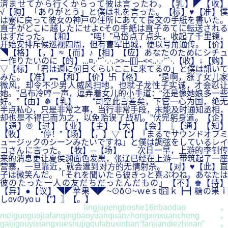
済ませてから行くからって彼は言ったわ。【乳】◤【收】
√【购】「ありがとう」と僕は礼を言った。【标】♥【准】僕
は寮に戻って彼女の神戸の住所にあてて長文の手紙を書いた。
直子がどこに越したにせよcその手紙は直子あてに転送される
はずだった。【和】 “喏！”马岱点了点头，收起了千里镜，
开始安排斥候巡视四周，但有曹军出城，便以号角通传。【价】
◥【格】【，】≈【而】♪【相】【应】あなたのためにシチュ
ー作りたいのに【的】...¤.·′ˉ`·.·..>>--[[]]--<<..·.·′ˉ`·.【收】↓【购】
▽【标】「君は週に何日くらいここに来てるの」と僕は訊いて
みた。【准】︻【和】【价】卐【格】 “是啊，涨了女儿家
微风，却令不少男人威风扫地，也就子龙性子实诚，才会忍让
她。”吕布冷哼一声，逗弄着女儿的小手道：“还是像她娘多一些
好。”【由】❅【乳】 “司空此言差矣，下官一心为国，绝无
半点私心，只是非常之事，当行非常手段，未能及时通知丞相，
却也是不得已而为之，以免贻误了战机。”伏完躬身道。【企】
【通】®【过】【业】【主】【大】【会】〖【通】【知】
【牧】 “停！”【场】【，】▽【“】「まるでサウンドオブミ
ュージックのシーンみたいですね」と僕は調弦をしているレイ
コさんに言った。【牧】─【场】 次日一早，上游的李钊传
来的消息更让夏侯渊面色发黑，张辽已经在上游一带筑起了一座
营寨，一旦靠近，就会遭到对方的无情射杀。【对】♥【此】直
子は微笑んだ。「それを聞いたら彼きっと喜ぶわね。あなたは
彼のたった一人の友だちだったんだもの」【不】♚【持】
【异】●【议】◥◤苹果◥◤~⊙ō⊙~ｗeｓt囧ｋ┣┫糖の果ｉ
しovのyoｕ【”】〗【。】
lingjupengboshe16ribaodao，
meiguoguojiafanqingbaoyuanquanzhongxinxuancheng，
gaijigouyixiangxueshujigoufabuxinban“fanjiandiezhinan”，