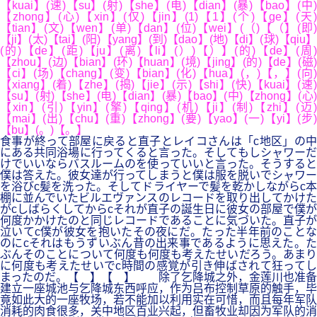
【kuai】(速)【su】(射)【she】(电)【dian】(暴)【bao】(中)
【zhong】(心)【xin】(仅)【jin】(1)【1】(个)【ge】(天)
【tian】(文)【wen】(单)【dan】(位)【wei】(（)【（】(即)
【ji】(太)【tai】(阳)【yang】(到)【dao】(地)【di】(球)【qiu】
(的)【de】(距)【ju】(离)【li】(）)【）】(的)【de】(周)
【zhou】(边)【bian】(环)【huan】(境)【jing】(的)【de】(磁)
【ci】(场)【chang】(变)【bian】(化)【hua】(，)【，】(向)
【xiang】(着)【zhe】(揭)【jie】(示)【shi】(快)【kuai】(速)
【su】(射)【she】(电)【dian】(暴)【bao】(中)【zhong】(心)
【xin】(引)【yin】(擎)【qing】(机)【ji】(制)【zhi】(迈)
【mai】(出)【chu】(重)【zhong】(要)【yao】(一)【yi】(步)
【bu】(。)【。】
食事が終って部屋に戻ると直子とレイコさんは「c地区」の中
にある共同浴場に行ってくると言った。そしてもしシャワーだ
けでいいならバスルームのを使っていいと言った。そうすると
僕は答えた。彼女達が行ってしまうと僕は服を脱いでシャワー
を浴びc髪を洗った。そしてドライヤーで髪を乾かしながらc本
棚に並んでいたビルエヴァンスのレコードを取り出してかけた
がcしばらくしてからcそれが直子の誕生日に彼女の部屋で僕が
何度かかけたのと同じレコードであることに気づいた。直子が
泣いてc僕が彼女を抱いたその夜にだ。たった半年前のことな
のにcそれはもうずいぶん昔の出来事であるように思えた。た
ぶんそのことについて何度も何度も考えたせいだろう。あまり
に何度も考えたせいでc時間の感覚が引き伸ばされて狂ってし
まったのだ。【 】【 】 除了乞降城之外，金莲川也准备
建立一座城池与乞降城东西呼应，作为吕布控制草原的触手，毕
竟如此大的一座牧场，若不能加以利用实在可惜，而且每年军队
消耗的肉食很多，关中地区百业兴起，但畜牧业却因为军队的消