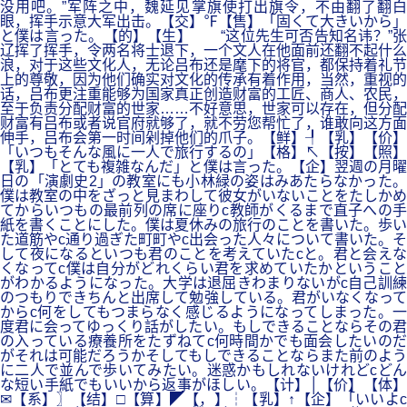
没用吧。”军阵之中，魏延见掌旗使打出旗令，不由翻了翻白
眼，挥手示意大军出击。【交】℉【售】「固くて大きいから」
と僕は言った。【的】【生】 “这位先生可否告知名讳？”张
辽挥了挥手，令两名将士退下，一个文人在他面前还翻不起什么
浪，对于这些文化人，无论吕布还是麾下的将官，都保持着礼节
上的尊敬，因为他们确实对文化的传承有着作用，当然，重视的
话，吕布更注重能够为国家真正创造财富的工匠、商人、农民，
至于负责分配财富的世家……不好意思，世家可以存在，但分配
财富有吕布或者说官府就够了，就不劳您帮忙了，谁敢向这方面
伸手，吕布会第一时间剁掉他们的爪子。【鲜】┦【乳】【价】
「いつもそんな風に一人で旅行するの」【格】↖【按】【照】
【乳】「とても複雑なんだ」と僕は言った。【企】翌週の月曜
日の「演劇史2」の教室にも小林緑の姿はみあたらなかった。
僕は教室の中をざっと見まわして彼女がいないことをたしかめ
てからいつもの最前列の席に座りc教師がくるまで直子への手
紙を書くことにした。僕は夏休みの旅行のことを書いた。歩い
た道筋やc通り過ぎた町町やc出会った人々について書いた。そ
して夜になるといつも君のことを考えていたcと。君と会えな
くなってc僕は自分がどれくらい君を求めていたかということ
がわかるようになった。大学は退屈きわまりないがc自己訓練
のつもりできちんと出席して勉強している。君がいなくなって
からc何をしてもつまらなく感じるようになってしまった。一
度君に会ってゆっくり話がしたい。もしできることならその君
の入っている療養所をたずねてc何時間かでも面会したいのだ
がそれは可能だろうかそしてもしできることならまた前のよう
に二人で並んで歩いてみたい。迷惑かもしれないけれどcどん
な短い手紙でもいいから返事がほしい。【计】│【价】【体】
✉【系】〗【结】□【算】◤【，】┆【乳】↑【企】「いいよc