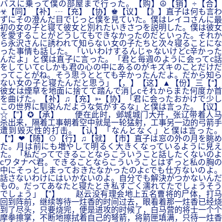
バスに乗って僕の部屋まで行った。【购】☮【销】÷【合】
☣【同】【补】┄【充】【协】♚【议】【》】直子は何も言わ
ずにその澄んだ目でじっと僕を見ていた。僕はレイコさんに最
初の女の子と寝て彼女と別れたいきさつを説明した。僕は彼女
を愛することがどうしてもできなかったのだといった。それか
ら永沢さんに誘われて知らない女の子たちと次々寝ることにな
った事情も話した。「いいわけするんじゃないけどc辛かった
んだよ」と僕は直子に言った。「君と毎週のように会ってc話
をしていてcしかも君の心の中にあるのがキズキのことだけだ
ってことがね。そう思うととても辛かったんだよ。だから知ら
ない女の子と寝たんだと思う」【，】【这】▲【份】三【“】
彼女は煙草を地面に捨てて踏んで消しcそれからまた何度か首
を曲げた。【补】♫【充】➳【协】「君に会ったおかけで少し
この世界に馴染んだような気がするな」と僕は言った。【议】
☆【”】✪【承】 便在此时，邺城城门大开，张辽带着人马
杀出来，隔着工事朝着空中就是一轮猛射，工事另一边的弓箭手
遭到毁灭性的打击。【认】「なんとなく」と僕は言った。
【“】❤【随】⊙【行】♫【就】【市】直子は窓の外の月を眺め
た。月は前にも増やして明るく大きくなっているように見え
た。「私だってできることならこういうこと話したくないのよ
cワタナベ君。できることならこういうことはずっと私の胸の
中にそっとしまっておきたなかったのよcでも仕方ないのよ。
話さないわけにはいかないのよ。自分でも解決がつかないんだ
もの。だってあなたと寝たとき私すごく濡れてたでしょうそう
でしょう」【”】 赵云没有理会地上五名曹将的尸体，打马
回到阵前，继续等待一炷香的时间过去，眼看着那一炷香已经烧
到了尽头，只要烧完，便是进攻的时候了，白马营的将士一个个
摩拳擦掌，不断地擦拭着自己的弩箭，将箭匣填满，只待一炷香