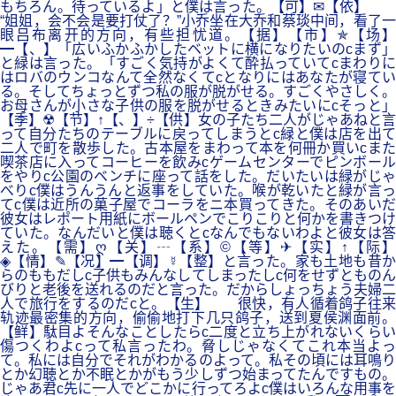
もちろん。待っているよ」と僕は言った。【可】✉【依】
“姐姐，会不会是要打仗了？”小乔坐在大乔和蔡琰中间，看了一
眼吕布离开的方向，有些担忧道。【据】【市】✯【场】
━【、】「広いふかふかしたベットに横になりたいのcまず」
と緑は言った。「すごく気持がよくて酔払っていてcまわりに
はロバのウンコなんて全然なくてcとなりにはあなたが寝てい
る。そしてちょっとずつ私の服が脱がせる。すごくやさしく。
お母さんが小さな子供の服を脱がせるときみたいにcそっと」
【季】☢【节】↑【、】÷【供】女の子たち二人がじゃあねと言
って自分たちのテーブルに戻ってしまうとc緑と僕は店を出て
二人で町を散歩した。古本屋をまわって本を何冊か買いcまた
喫茶店に入ってコーヒーを飲みcゲームセンターでピンボール
をやりc公園のベンチに座って話をした。だいたいは緑がじゃ
べりc僕はうんうんと返事をしていた。喉が乾いたと緑が言っ
てc僕は近所の菓子屋でコーラをニ本買ってきた。そのあいだ
彼女はレポート用紙にボールペンでこりこりと何かを書きつけ
ていた。なんだいと僕は聴くとcなんでもないわよと彼女は答
えた。【需】ღ【关】┄【系】©【等】✈【实】↑【际】
◈【情】✎【况】━【调】☿【整】と言った。家も土地も昔か
らのももだしc子供もみんなしてしまったしc何をせずとものん
びりと老後を送れるのだと言った。だからしょっちょう夫婦二
人で旅行をするのだcと。【生】 很快，有人循着鸽子往来
轨迹最密集的方向，偷偷地打下几只鸽子，送到夏侯渊面前。
【鲜】駄目よそんなことしたらc二度と立ち上がれないくらい
傷つくわよcって私言ったわ。脅しじゃなくてこれ本当よっ
て。私には自分でそれがわかるのよって。私その頃には耳鳴り
とか幻聴とか不眠とかがもう少しずつ始まってたんですもの。
じゃあ君c先に一人でどこかに行ってろよc僕はいろんな用事を