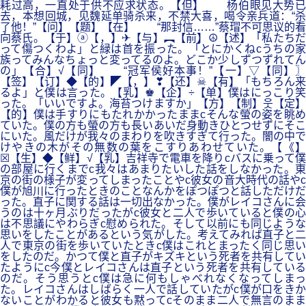
耗过高，一直处于供不应求状态。【但】 杨伯眼见大势已
去，本想回城，见魏延单骑杀来，不禁大喜，喝令亲兵道：“杀
了他！”【问】【题】【在】 “那封信……”蔡瑁不可思议的看
向蔡氏。【于】ⓐ【，】✈【与】︻【前】☮【述】「私たちだ
って傷つくわよ」と緑は首を振った。「とにかくねcうちの家
族ってみんなちょっと変ってるのよ。どこか少しずつずれてん
の」【合】√【同】 “冠军侯好本事！”【一】▽【同】〗
【签】【订】◆【的】◤【，】❣【还】☠【有】「もちろん来
るよ」と僕は言った。【乳】♚【企】÷【单】僕はにっこり笑
った。「いいですよ。海苔つけますか」【方】【制】웃【定】
【的】僕は手すりにもたれかかったままcそんな螢の姿を眺め
ていた。僕の方も螢の方も長いあいだ身動きひとつせずにそこ
にいた。風だけが我々のまわりを吹きすぎて行った。闇の中で
けやきの木がその無数の葉をこすりあわせていた。【《】
☒【生】◆【鲜】√【乳】吉祥寺で電車を降りcバスに乗って僕
の部屋に行くまでc我々はあまりたいした話をしなかった。東
京の街の様子が変ってしまったことやc彼女の音大時代の話やc
僕が旭川に行ったときのことなんかをぽつぽつと話しただけだ
った。直子に関する話は一切出なかった。僕がレイコさんに会
うのは十ヶ月ぶりだったがc彼女と二人で歩いていると僕の心
は不思議にやわらぎc慰められた。そして以前にも同じような
思いをしたことがあるという気がした。考えてみれば直子と二
人で東京の街を歩いていたときc僕はこれとまったく同じ思い
をしたのだ。かつて僕と直子がキズキという死者を共有してい
たようにc今僕とレイコさんは直子という死者を共有している
のだ。そう思うとc僕は急に何もしゃべれなくなってしまっ
た。レイコさんはしばらく一人で話していたがc僕が口をきか
ないことがわかると彼女も黙ってcそのまま二人で無言のまま