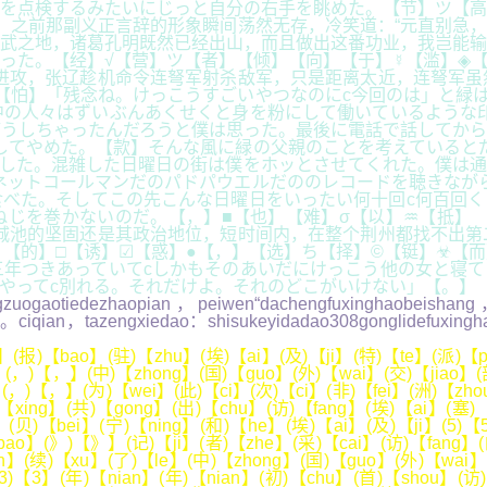
を点検するみたいにじっと自分の右手を眺めた。【节】ツ【高
，之前那副义正言辞的形象瞬间荡然无存，冷笑道：“元直别急
武之地，诸葛孔明既然已经出山，而且做出这番功业，我岂能输于
った。【经】√【营】ツ【者】【倾】【向】【于】☿【滥】◈【
进攻，张辽趁机命令连弩军射杀敌军，只是距离太近，连弩军虽
【怕】「残念ね。けっこうすごいやつなのにc今回のは」と緑
の人々はずいぶんあくせくと身を粉にして働いているような印
うしちゃったんだろうと僕は思った。最後に電話で話してから
してやめた。【款】そんな風に緑の父親のことを考えていると
した。混雑した日曜日の街は僕をホッとさせてくれた。僕は通
ネットコールマンだのパドパウエルだののレコードを聴きなが
べた。そしてこの先こんな日曜日をいったい何十回c何百回く
ねじを巻かないのだ。【，】■【也】【难】σ【以】♒【抵】
城池的坚固还是其政治地位，短时间内，在整个荆州都找不出第
〗【的】□【诱】☑【惑】●【，】【选】ち【择】©【铤】☣【
年つきあっていてcしかもそのあいだにけっこう他の女と寝て
cやってc別れる。それだけよ。それのどこがいけない」【。】
uogaotiedezhaopian，peiwen“dachengfuxinghaobeishang，
ie。ciqian，tazengxiedao：shisukeyidadao308gonglidefuxingh
(报)【bao】(驻)【zhu】(埃)【ai】(及)【ji】(特)【te】(派)【pa
i】(，)【，】(中)【zhong】(国)【guo】(外)【wai】(交)【jiao】(
(，)【，】(为)【wei】(此)【ci】(次)【ci】(非)【fei】(洲)【zho
【xing】(共)【gong】(出)【chu】(访)【fang】(埃)【ai】(塞)
)【bei】(宁)【ning】(和)【he】(埃)【ai】(及)【ji】(5)【5
ao】(》)【》】(记)【ji】(者)【zhe】(采)【cai】(访)【fang】(的
n】(续)【xu】(了)【le】(中)【zhong】(国)【guo】(外)【wai】(
(3)【3】(年)【nian】(年)【nian】(初)【chu】(首)【shou】(访