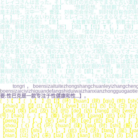
とレイコさんは言った。そして街灯の光の下でまるで古い楽器
キの缶の中に入れた。【度】 “想都别想。”庞统翻了个白眼
是主战场，汉中一下，曹操、刘备怎会坐视，到时候自有你的用
【，】「つまんないわねえ」とレイコさんはつまらなそうに言
沔水附近打起来啦！”【垄】 大批曹军撞开工事，朝着土台
盾牌，朝着吕布军冲杀。【断】【地】❣【位】❣【，】【哪】
はあきれて永沢さんの顔を眺めた。「僕の目から見れば世の中
【罚】翌日の月曜日の講義にも緑は現れなかった。いったいど
c自分の方から連絡するからと彼女が言っていたことを思い出
濯ものをとりこんで新宿に出て街を歩いて時間をつぶすことに
の光を買いcなるべく音の大きそうなジャズ喫茶に入ってオー
んだ。五時半になると僕は本を閉じて外に出て簡単な夕食を食
独な日曜日」と僕は口に出して言ってみた。日曜日には僕は
降。”刘备点了点头，肃然道，作为刘表时期的州府，襄阳无论
襄阳的完整和繁荣。【挡】♀【高】©【额】♒【利】♂【润】
だ」と永沢さんがハツミさんに言った。「たとえば俺は君と三
前も知らないc顔も覚えない。誰とも一度しか寝ない。会って
tongri，boensizaituitezhongshangchuanleyizhangchengz
boensizaiciyizhiguandefangshiduiwaizhanxianzhongguogaot
要:性巴克是一款专注于性健康和性...】
。
( )【 】( )【 】([)【[】(环)【huan】(球)【qiu】(时)【shi】
【zhao】(])【]】(1)【1】(月)【yue】(1)【1】(5)【5】(日)【r
【shu】(埃)【ai】(及)【ji】(的)【de】(访)【fang】(问)【wen】
(号)【hao】(。)【。】(秦)【qin】(刚)【gang】(此)【ci】(行)
【peng】(、)【、】(安)【an】(哥)【ge】(拉)【la】(、)【、】(贝
【shou】(《)【《】(环)【huan】(球)【qiu】(时)【shi】(报)【b
【biao】(示)【shi】(，)【，】(此)【ci】(访)【fang】(延)【ya
【nian】(以)【yi】(来)【lai】(连)【lian】(续)【xu】(3)【3】