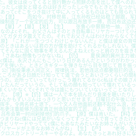
た。彼女は戻ってくると旅行鞄から煎餅の缶を出して僕へのお
ったしc彼女と寝るのは好きだったしc今でもときどきなつか
あってcそこをつき抜けて中に入ってくるものはとても限られ
】☁【垄】 而如今，时移世易，江东孙权已经站稳了脚跟，军
曹操制造了一个安定的后方，可以跟吕布放手一搏，而吕布这边
件】【屡】↗【屡】【发】【生】 张鲁心中狠狠地一抽，汉中
なのよcそれ。お父さんはそのとき自転車にリヤカーつけて小
いてガタガタ震えてたの。それでお父さんはわけわからなくて
原】「これが一生つづくわけじゃないんだ」と僕は彼女の背中
のときはあるいは君の方が僕を助けてくれるかもしれない。僕
てそんなに固く物事を考えるんだよねえcもっと肩のカを抜き
】「さあねc想像もつかないね」【仍】 夏侯渊的冀州主力被
c僕は。永沢さんにもこういう日があるんだというのがわかっ
アを弾いた。ときどきギターを弾きながら目を閉じて首を振っ
公门衙役秉承人间正义，按律执法，若他连这点都要阻拦的话，
ところがある日顔だけ知ってて道で会うとあいさつくらいの間
うの。近所っていってもけっこう離れてるからc私はその娘さ
したんだっていうの。そして私の顔も知っていて憧れているっ
まくいかなくてcそれで今は誰にもついていないってことなの
た。【境】✯【仍】僕は一人で本を読んだり音楽を聴いたりし
なんかもずいぶんはっきりと思いだせます。日曜日の午後には
了挥手，令两名将士退下，一个文人在他面前还翻不起什么浪，
布更注重能够为国家真正创造财富的工匠、商人、农民，至于负
布会第一时间剁掉他们的爪子。【原】僕は肯いた。【料】奇ゆ※
つまりねc僕には兄弟がいなくってずっと一人で育ってきたけ
きビリヤードやっててc僕にもあなたみたいなお姉さんがいた
ビリヤードが上手なお姉さんがね」【生】【产】 “老爷，发
クロスカントリースキーやるのよ。あなたきっとあれ好きにな