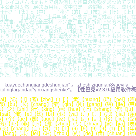
】レイコさんは足もとで踏み消した煙草の吸殻をあつめてブリ
，主公此时既然已经决意用兵，汉中只是一路偏师，洛阳、冀州才
他？”【集】σ【中】 “噗~”【的】⊿【市】☠【场】【上】
用】 “打起来啦！”士兵叫道：“那些羌民与百姓起了纠纷，在
然厉害，却无法完全压制，不少曹军直接将拆卸下来的木板当成
はいかにも残念そうに言った。【面】☣【临】【巨】유【额】僕
象を受けるんですがc僕の見方は間違っているんでしょうか」
もう十日経っていた。家に電話をかけてみようかとも思ったが
だんだんやるせない気持になってきたのでc僕は早めに屋上の洗
勤電車みたいに混みあった紀伊国屋書店でフォークナーの八月
ら熱くて濃くてまずいコーヒーうを飲みc買ったばかりの本を読
りかえすことになるのだろうとふと思った。「静かで平和で孤
 “尽快结束战斗，记住，万不可迫害百姓！襄阳将士，尽量招
二座城池能够替代，哪怕南阳也不行，刘备希望，能够尽量保持
而】〗【走】┆【险】「君には男のというものが理解できないん
きた。でも俺はその女たちのことなんて何も覚えてないよ。名
kuayuechangjiangdeshunjian”。zheshiziqunian8yueyilai，
aolingtagandao“yinxiangshenke”。
【性巴克v2.3.0-应用软件
i】(记)【ji】(者)【zhe】( )【 】(黄)【huang】(培)【pei】(昭)
部)【bu】(长)【chang】(秦)【qin】(刚)【gang】(结)【jie】(束)
u】(之)【zhi】(行)【xing】(画)【hua】(上)【shang】(句)【ju】
【sai】(俄)【e】(比)【bi】(亚)【ya】(、)【、】(加)【jia】(蓬)
】(个)【ge】(国)【guo】(家)【jia】(。)【。】(接)【jie】(受)
)【de】(非)【fei】(洲)【zhou】(专)【zhuan】(家)【jia】(表)
长)【chang】(自)【zi】(1)【1】(9)【9】(9)【9】(1)【1】(年)
)【fang】(非)【fei】(洲)【zhou】(的)【de】(传)【chuan】(统)