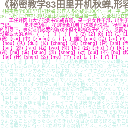
《秘密教学83田里开机秋蝉,形容人
《秘密教学83田里开机秋蝉,形容人多的成语100个,一对一平...,阿
示，“我们工作中只能尽量让病毒传播速度慢一些，完全杜绝它的传播，无
现任井冈山大学党委书记胡春晓，是一名女性干部，出生于19
书记。 “是不是胡闹，孝则待会儿看了球赛再说吧。”杨阜虽
的引导下，事实证明必要的游戏不但不影响孩子的学习，反而有
没那么大的场地。( )【 】( )【 】(2)【2】(0)【0】(1)【1】(9)
(赛)【sai】(中)【zhong】(，)【，】(国)【guo】(足)【zu】(0)【
【hou】(队)【dui】(长)【chang】(郑)【zheng】(智)【zhi】(面
【sui】(然)【ran】(我)【wo】(付)【fu】(出)【chu】(了)【le】
(迷)【mi】(说)【shuo】(声)【sheng】(对)【dui】(不)【bu】(起
【lai】(什)【shen】(么)【me】(了)【le】(。)【。】(”)【”】
→【 】✌【 】♂【王】「うんc私も教室の窓からあの煙を
ない子もいるから九百人としてcそのうちの五分の一が生理中
だかカサブランカみたいな話よね」とレイコさんは笑って言っ
た。直子はいろんなかたちの髪どめを持っていてcいつも右側
しいときにはよく髪どめを手でいじった。そしてしょっちゅう
ちにc僕は少しずつ直子に対して好感を抱くようになってきた
けるのにとまどっていたがc何度か試行錯誤をくりかえしてい
を入れてすんなりと弾けるようになった。「勘がいいのよ」
【中】유【国】☁【新】 “不好！”张辽面色微变，扭头看向
「ありとあらゆる嘘よ」とレイコさんは皮肉っぽく笑いながら
それが虚言症よ。でも虚言症の人の嘘というのは多くの場合罪
ためには平気で他人を傷つける嘘をつくしc利用できるものは
う嘘をついたらすぐばれちゃうような相手にはあまり嘘はつな
うようなことがあったらcそのきれいな目からぼろぼろ涙をこ
さと母屋の方に行ってc立派なすき焼鍋とガスこんろと長いゴ