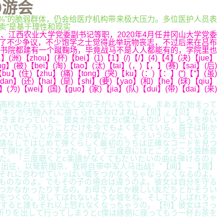
9游会
保护“0.1%”的脆弱群体，仍会给医疗机构带来极大压力。多位医护人员表
外卖”是基于理性和现实
江西农业大学党委副书记等职，2020年4月任井冈山大学党委
了不少争议，不少饱学之士觉得此举玩物丧志，不过后来在吕布
书院都建有一个蹴鞠场，毕竟战马不是人人都能有的，学院里也
)【zhou】(杯)【bei】(1)【1】(/)【/】(4)【4】(决)【jue】
g】(被)【bei】(淘)【tao】(汰)【tai】(，)【，】(赛)【sai】(后)
【bu】(住)【zhu】(痛)【tong】(哭)【ku】(：)【：】(“)【“】(虽)
dan】(还)【hai】(是)【shi】(要)【yao】(和)【he】(球)【qiu】
(为)【wei】(国)【guo】(家)【jia】(队)【dui】(带)【dai】(来)
c高校あわせる千人近く女の子がいるでしょ。まあまだ始まって
プキンが汚物入れに捨てられるわけよね」【贝】¿【贝】「なん
きまわっていた。彼女が先に立ちc僕がその少しうしろを歩い
せいでcそういうことだけを今でもよく覚えている。直子は恥か
べりたいことがあるときの癖だった。そういうのを見ているう
譜なしではじめて弾くらしく最初のうちは正確なコードを見つ
して弾けるようになった。そして三度目にはところどころ装飾音
た。「三度聴くとc楽譜がなくてもだいたいの曲は弾けるの」
出征，以弩箭围杀，我将自带中军人马出战！”【闻】→【周】
それに合わせていっぱい嘘をつかなくちゃならなくなるのよ。
ものなのよ。でもその子の場合は違うのよ。彼女は自分を守る
つかなかったりするの。お母さんとか親しい友だちとかそうい
をつくの。決してばれないような嘘をね。そしてもしばれちゃ
。すると誰もそれ以上怒れなくなっちゃうの。【刊】彼女はさっ
折りを出して行ってしまうとc僕は縁側に座ってもう一杯お茶を