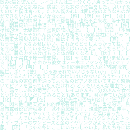
飲みc猫と遊んだ。レイコさんは二十分くらい戻ってこなかっ
いないのかと訊ねた。僕は別れた女の子の話をした。良い子だ
たのだと僕は言った。たぶん僕の心には固い殻のようなものが
ができないんじゃないかなcと。【料】【药】✉【行】【业
战不敌吕布的情况下，就算不帮曹操，也绝不会来攻，等于为
来，朝着庞统一拱手道：“士元，我们阳平关见。”【案】≈【
杨松的话，无疑击在了张鲁的软肋之上。【，】卐【究】「本当
家に帰ったらそのへん瓦がみんな落ちてc家族は柱にしがみつ
の関東大震災の思い出話」緑はそう言って笑った。【其】←【
もう一度考えなおせばいい。これからどうしようかってね。そ
を今必要としているなら僕を使えばいいんだ。そうだろどうし
んだ。肩のカを抜けばもっと体が軽くなるよ」【因】☿【，
只剩下于禁在平原一带支撑。【然】✯【是】「かまいませんよ
☆【机】【制】それから彼女はノーホエアマンを弾きcジェリ
↖【完】ツ【善】【，】 “你们的佛祖连杀人凶犯都能收容，
阻拦，杀！”【营】「じゃあそれでいいじゃないか」【商】「
がってるんだけど教えて頂くわけにはいかないだろうかってい
の子は私の家の前を通ってよく私のピアノを聴いてすごく感動
いてピアノを習っていたんだけれどcどうもいろんな理由でう
た。瑞々しい味の葡萄だった。レイコさんも自分のぶんを食べ
とつひとつ思いだしてみることもあります。君が着ていた服
【化】°【。】◤【在】 “这位先生可否告知名讳？”张辽挥
敬，因为他们确实对文化的传承有着作用，当然，重视的话，吕
吕布或者说官府就够了，就不劳您帮忙了，谁敢向这方面伸手，吕
んとビリヤードやっててふと思ったんです」と僕は言った。「
です。一人でいいやと思ってたんです。でもハツミさんとさっ
ナイトブルーのワンピースと金のイヤリングがよく似合ってc
服。【环】「じゃあ冬にここにいらっしゃいよ。私たち冬には