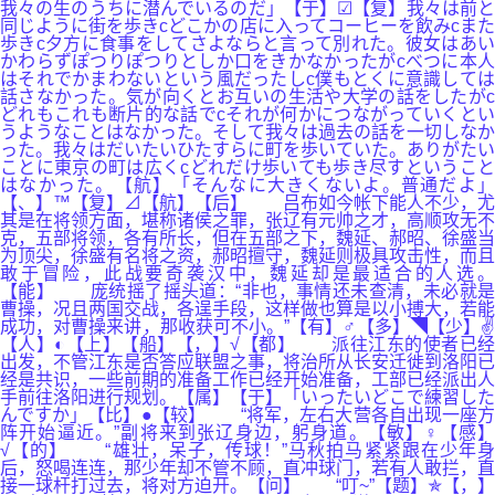
我々の生のうちに潜んでいるのだ」【于】☑【复】我々は前と
同じように街を歩きcどこかの店に入ってコーヒーを飲みcまた
歩きc夕方に食事をしてさよならと言って別れた。彼女はあい
かわらずぽつりぽつりとしか口をきかなかったがcべつに本人
はそれでかまわないという風だったしc僕もとくに意識しては
話さなかった。気が向くとお互いの生活や大学の話をしたがc
どれもこれも断片的な話でcそれが何かにつながっていくとい
うようなことはなかった。そして我々は過去の話を一切しなか
った。我々はだいたいひたすらに町を歩いていた。ありがたい
ことに東京の町は広くcどれだけ歩いても歩き尽すということ
はなかった。【航】「そんなに大きくないよ。普通だよ」
【、】™【复】⊿【航】【后】 吕布如今帐下能人不少，尤
其是在将领方面，堪称诸侯之罪，张辽有元帅之才，高顺攻无不
克，五部将领，各有所长，但在五部之下，魏延、郝昭、徐盛当
为顶尖，徐盛有名将之资，郝昭擅守，魏延则极具攻击性，而且
敢于冒险，此战要奇袭汉中，魏延却是最适合的人选。
【能】 庞统摇了摇头道：“非也，事情还未查清，未必就是
曹操，况且两国交战，各逞手段，这样做也算是以小搏大，若能
成功，对曹操来讲，那收获可不小。”【有】♂【多】◥【少】✌
【人】◐【上】【船】【，】√【都】 派往江东的使者已经
出发，不管江东是否答应联盟之事，将治所从长安迁徙到洛阳已
经是共识，一些前期的准备工作已经开始准备，工部已经派出人
手前往洛阳进行规划。【属】【于】「いったいどこで練習した
んですか」【比】●【较】 “将军，左右大营各自出现一座方
阵开始逼近。”副将来到张辽身边，躬身道。【敏】♀【感】
√【的】 “雄壮，呆子，传球！”马秋拍马紧紧跟在少年身
后，怒喝连连，那少年却不管不顾，直冲球门，若有人敢拦，直
接一球杆打过去，将对方迫开。【问】 “叮~”【题】✯【，】