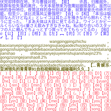
伏完却拜倒在地，不与曹操对视。【能】 许昌，归雁阁外，
陈群有些失落的离开，今天本是想来为夜鹰姑娘赎身的，虽然以
他的身份地位，夜莺这样的身份别说正妻，就算是妾氏也绝不可
能，但至少，该比流落风尘要强吧？【会】☉【和】「本当は駄
目なんだけどねえ」とレイコは耳たぶを掻きながら照れくさそ
うに言った。「まあ大体は大目に見てるのよ。ワインとかビー
ルくらいならc量さえ飲みすぎなきゃね。私c知り合いのスタッ
フの人に頼んでちょっとずつ買ってきてもらってるの」【船】
σ【公】【司】¡【相】五【左】︻【的】⌘【答】ツ【案】
✔【。】【”】
wangpingpingzhichu，
baoxianyepingjungongzizengsujiaogaodezhuyaoyuanyinshi，
gongzishuipingjiaodidebaoxiandaibanyuanzai2022niandaliang
jianshao，shibaoxianyejiuyerenshujianshaojin23%，
gongzizongejianshao8.2%。
digongzibaoxianyejiuyerenyuandejianshaoshijinrongyepingjun
gongzishuipingbianhuajiaodadezhuyaoyuanyin。
【...青娱乐-
亚洲领先的青青草91自拍视频网站,超碰福利久久...】
。
( )【 】( )【 】(1)【1】(5)【5】(0)【0】(0)【0】(万)
【wan】(英)【ying】(镑)【bang】(（)【（】(约)【yue】(合)
【he】(1)【1】(.)【.】(2)【2】(8)【8】(亿)【yi】(元)【yuan】
(人)【ren】(民)【min】(币)【bi】(）)【）】(的)【de】(保)
【bao】(释)【shi】(金)【jin】(创)【chuang】(下)【xia】(英)
【ying】(国)【guo】(纪)【ji】(录)【lu】(。)【。】(据)【ju】
(称)【cheng】(，)【，】(逮)【dai】(捕)【bu】(原)【yuan】
(因)【yin】(是)【shi】(美)【mei】(国)【guo】(有)【you】(关)
【guan】(部)【bu】(门)【men】(指)【zhi】(控)【kong】(张)
【zhang】(力)【li】(通)【tong】(过)【guo】(送)【song】(回)