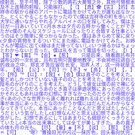
续射击，至于弓弩，除了少数的两石大黄弩之外，其他弓弩根本
及不上连弩的射程，只能挨打。【（】【真】✿【实】【的】吉
祥寺の駅から緑のアパートに電話をかけてみたが誰も出なかっ
た。とくにやることもなかったのでc僕は吉祥寺の町を歩いてc
大学に通いながらやれるアルバイトの口を探してみた。僕は土
日が一日あいていてc月水木は夕方の五時から働くことができ
たがc僕のそんなスケジュールにぱったりと合致する仕事とい
うのはそう簡単に見つからなかった。僕はあきらめて家に戻り
c夕食の買物をするついでにまた緑に電話をかけてみた。お姉
さんが電話に出てc緑はまだ帰ってないしcいつ帰るかはちょっ
とわからないと言った。僕は礼を言って電話を切った。【）】
【答】❤【案】™【会】●【惹】 只是后来，随着跟吕布开
诚布公的一次长谈，吕布言明只需要他教学，不会将他拉进自己
的政治之中，郑玄才答应留在长安，培养人才，这一待就是五
年。【船】【公】☿【司】☏【不】☣【高】【兴】【，】
⊙【所】™【以】☿【我】◐【会】僕は直子のことを考えた。
髪どめしかつけていない直子ののことを考えた。腰のくびれと
陰毛のかげりのことを考えた。どうして彼女は僕の前で裸にな
ったりしたのだろうあのとき直子は夢遊状態にあったのだろう
かそれともあれは僕の幻想にすぎなかったのだろうか時間が過
ぎcあの小さな世界から遠く離れれば離れるほどcその夜の出来
事が本当にあったことなのかどうか僕にはだんだんわからなく
なってきていた。本当にあったことなんだと思えばたしかにそ
うだという気がしたしc幻想なんだと思えば幻想であるような
気がした。幻想であるにしてはあまりにも細部がくっきりとし
ていたしc本当の出来事にしては全てが美しすぎた。あの直子
の体も月の光も。【尽】【量】◈【不】【谈】☁【那】【些】
♒【可】 “嗯？”曹操目光中闪过一抹厉色，回头看向伏完，