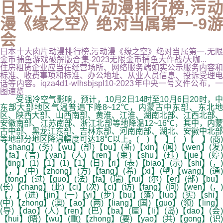
日本十大肉片动漫排行榜,污动
漫《缘之空》绝对当属第一-9游
会
日本十大肉片动漫排行榜,污动漫《缘之空》绝对当属第一,无限
金币捕鱼游戏破解版合集-2023无限金币捕鱼大作战/大咖...
住房租赁企业应当在经营场所、网络服务端如实公示服务内容和
标准、收费事项和标准、办公地址、从业人员信息、投诉受理电
话等内容。iqza4d1-wlhsbjspl10-2023年中央一号文件公布，一
图速览
受强冷空气影响，预计，10月2日14时至10月6日20时，中
东部大部地区气温普遍下降8~12℃，内蒙古中东部、东北地
区、陕西大部、山西南部、黄淮、江淮、湖南北部、江西北部、
安徽南部、江苏南部、浙江北部等地降温12~16℃，其中，内蒙
古中部、黑龙江东部、吉林东部、河南南部、湖北、安徽中北部
等地部分地区降温幅度可达18℃以上。( )【 】( )【 】(商)
【shang】(务)【wu】(部)【bu】(新)【xin】(闻)【wen】(发)
【fa】(言)【yan】(人)【ren】(束)【shu】(珏)【jue】(婷)
【ting】(1)【1】(1)【1】(日)【ri】(表)【biao】(示)【shi】(，)
【，】(中)【zhong】(方)【fang】(希)【xi】(望)【wang】(通)
【tong】(过)【guo】(法)【fa】(瑞)【rui】(尔)【er】(部)【bu】
(长)【chang】(此)【ci】(次)【ci】(访)【fang】(问)【wen】(，)
【，】(进)【jin】(一)【yi】(步)【bu】(落)【luo】(实)【shi】
(中)【zhong】(澳)【ao】(两)【liang】(国)【guo】(领)【ling】
(导)【dao】(人)【ren】(巴)【ba】(厘)【li】(岛)【dao】(会)
【hui】(晤)【wu】(重)【zhong】(要)【yao】(共)【gong】(识)