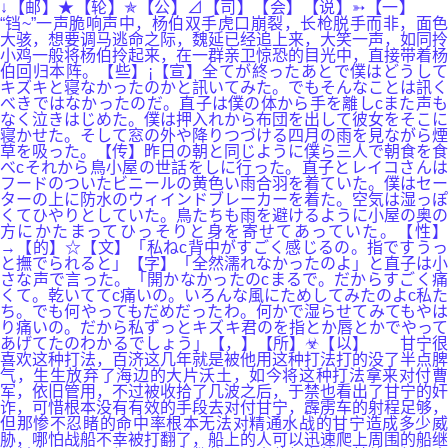
↓【邮】★【轮】✯【公】⊿【司】【会】【说】➳【一】
“铛~”一声脆响声中，杨伯双手虎口崩裂，长枪脱手而非，面色
大骇，想要调马逃命之际，魏延已经追上来，大笑一声，如同拎
小鸡一般将杨伯拎起来，在一群亲卫惊恐的目光中，直接带着杨
伯回归本阵。【些】¡【宣】全てが終ったあとで僕はどうして
キズキと寝なかったのかと訊いてみた。でもそんなことは訊く
べきではなかったのだ。直子は僕の体から手を離しcまた声も
なく泣きはじめた。僕は押入れから布団を出して彼女をそこに
寝かせた。そして窓の外や降りつづける四月の雨を見ながら煙
草を吸った。【传】昨日の朝と同じように僕ら三人で朝食を食
べcそれから鳥小屋の世話をしに行った。直子とレイコさんは
フードのついたビニールの黄色い雨合羽を着ていた。僕はセー
ターの上に防水のウィインドブレーカーを着た。空気は湿っぽ
くてひやりとしていた。鳥たちも雨を避けるように小屋の奥の
方にかたまってひっそりと身を寄せてあっていた。【性】
→【的】☆【文】「私ねc背中がすごく感じるの。指ですうっ
と撫でられると」【字】「全然濡れなかったのよ」と直子は小
さな声で言った。「開かなかったのcまるで。だからすごく痛
くて。乾いててc痛いの。いろんな風にためしてみたのよc私た
ち。でも何やってもだめだったわ。何かで湿らせてみてもやは
り痛いの。だから私ずっとキズキ君のを指とか唇とかでやって
あげてたのわかるでしょう」【，】【所】☣【以】 甘宁很
喜欢这种打法，百济这几年就是被他用这种打法打的没了半点脾
气，生生放弃了海边的大片沃土，如今将这种打法拿来对付曹
军，依旧管用，不过被收拾了几波之后，于禁也看出了甘宁的奸
诈，可惜根本没有有效的手段去对付甘宁，霹雳车的射程足够，
但那惨不忍睹的命中率根本无法对精通水战的甘宁造成多少威
胁，哪怕战船不幸被打翻了，船上的人可以迅速爬上周围的船继