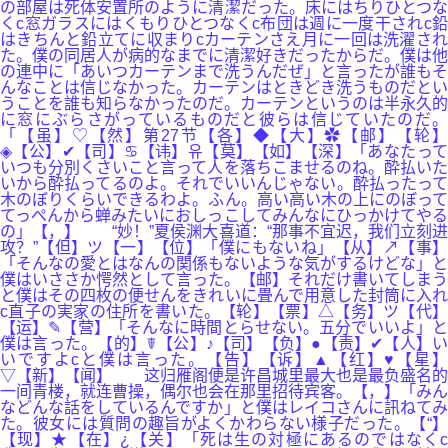
の部屋は死体安置所のように清潔だった。床にはちりひとつな
くc窓ガラスにはくもりひとつなくc布団は週に一度干されc鉛
はきちんと鉛立てに収まりcカーテンさえ月に一回は洗濯され
た。僕の同居人が病的なまでに清潔好きだったからだ。僕は他
の連中に「あいつカーテンまで洗うんだぜ」と言ったが誰もそ
んなことは信じなかった。カーテンはときどき洗うものだとい
うことを誰も知らなかったのだ。カーテンというのは半永久的
に窓にぶらさがっているものだと彼らは信じていたのだ。
「【虽】♡【然】第27节【各】◆【大】✿【邮】【轮】
◈【公】✔【司】♋【讳】유【莫】【如】【深】「あなたって
いつも分別くさいこと言って人を落ちこませるのね。酔払いた
いから酔払ってるのよ。それでいいんじゃない。酔払ったって
木のぼりくらいできるわよ。ふん。高い高い木の上にのぼって
てっぺんから蝉みたいにおしっこしてみんなにひっかけてやる
の」【，】 “妙！”夏侯渊大喜道：“那事不宜迟，我们立刻进
攻？”【但】ツ【一】【位】「僕にもないね」【从】↗【事】
「そんなの愛とはなんの関係もないような気がするけどな」と
僕はいささか愕然として言った。【邮】それだけ書いてしまう
と僕はその四枚の便せんをきれいに畳んで用意した封筒に入れ
c直子の実家の住所を書いた。【轮】【票】△【务】ツ【代】
【运】✎【营】「そんなに時間とらせない。五分でいいよ」と
僕は言った。【的】☤【公】♪【司】【负】●【责】✔【人】い
いですよcと僕は言った。【告】【诉】▲【红】♥【星】
▽【新】【闻】 这归雁阁便是许昌城里最大也是最负盛名的
一间青楼，就连曹操，偶尔也会在那里招待宾客。【，】「みん
などんな話をしているんですか」と僕はレイコさんに訊ねてみ
た。彼女には質問の趣旨がよくかわらない様子だった。【“】
【现】★【在】¿【关】「死は生の対極にあるのではなくc