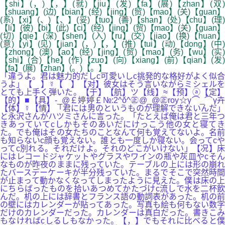
【shi】(，)【，】(就)【jiu】(发)【fa】(展)【zhan】(双)
【shuang】(边)【bian】(经)【jing】(贸)【mao】(关)【guan】
(系)【xi】(、)【、】(妥)【tuo】(善)【shan】(处)【chu】(理)
【li】(彼)【bi】(此)【ci】(经)【jing】(贸)【mao】(关)【guan】
(切)【qie】(深)【shen】(入)【ru】(交)【jiao】(换)【huan】
(意)【yi】(见)【jian】(，)【，】(推)【tui】(动)【dong】(中)
【zhong】(澳)【ao】(经)【jing】(贸)【mao】(务)【wu】(实)
【shi】(合)【he】(作)【zuo】(向)【xiang】(前)【qian】(发)
【fa】(展)【zhan】(。)【。】
「違うよ。君は魅力的だしc可愛いしc挑発的な格好がよく似合
うよ」【 】☿【 】【对】彼女はそう言いながらミシェルを
とても上手く弾いた。【于】【航】ツ【线】≈【预】ⓐ【定】
【的】■【具】-_@￡婷婷￡№:2^ǒ^㊣@_@㊣roy☆γ⌒_⌒γ卉
【体】☿【情】「君には男のというものが理解できないんだ」
と永沢さんがハツミさんに言った。「たとえば俺は君と三年つ
きあっていてcしかもそのあいだにけっこう他の女と寝てき
た。でも俺はその女たちのことなんて何も覚えてないよ。名前
も知らないc顔も覚えない。誰とも一度しか寝ない。会ってcや
ってc別れる。それだけよ。それのどこがいけない」【况】床
にはレコードジャケットやグラスやワインの瓶や灰皿やcそん
なものが昨夜のままに残っていた。テーブルの上には形の崩れ
たバースデーケーキが半分残っていた。まるでそこで突然時間
が止まって動かなくなってしまったように見えた。僕は床の上
にちらばったものを拾いあつめてかたづけc流しで水を二杯飲
んだ。机の上には辞書とフランス語の動詞表があった。机の前
の壁にはカレンダーが貼ってあった。写真も絵も何もない数字
だけのカレンダーだった。カレンダーは真白だった。書きこみ
もなければcしるしもなかった。【，】でもそれに比べると僕