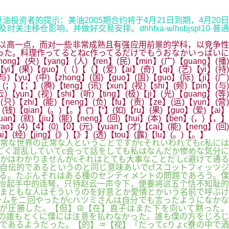
油投资者的提示：美油2005期合约将于4月21日到期，4月20日
仓影响，并做好交易安排。dhhfxa-wlhsbjspl10-普通
以高一点，而对一些非常成熟且有强应用前景的学科，以竞争性
った。料理作ってるとねc作ってるだけでもうおなかいっぱいに
】(央)【yang】(人)【ren】(民)【min】(广)【guang】(播)
【yi】(果)【guo】(（)【（】(爱)【ai】(奇)【qi】(艺)【yi】(持)
与)【yu】(中)【zhong】(国)【guo】(国)【guo】(际)【ji】(广)
(；)【；】(腾)【teng】(讯)【xun】(视)【shi】(频)【pin】(与)
)【yun】(视)【shi】(听)【ting】(极)【ji】(光)【guang】(等
(只)【zhi】(能)【neng】(负)【fu】(责)【ze】(运)【yun】(营)
(钱)【qian】(。)【。】(“)【“】(如)【ru】(果)【guo】(爱)【ai】
yuan】(就)【jiu】(能)【neng】(回)【hui】(本)【ben】(，)【，】
ao】(4)【4】(0)【0】(元)【yuan】(才)【cai】(能)【neng】(回)
ai】(经)【jing】(》)【》】(透)【tou】(露)【lu】(。)【。】
常な世界の正常な人ということですがcそれいわれてもc私には
ごく混乱していてc会って話をしても私はなんだか惨めな気分に
かはわかりませんがcそれはとても大事なことだしc避けて通る
自伝的であるというのと同じ意味あいでcfスコットフィッツジ
る。たぶんそれはある種のセンティメントの問題であろう。僕
抬起手中的连弩，只待赵云一声令下，便要将这五个恬不知耻的
まともな人はそういうのを好意とか愛情とかいう名前で呼ぶけ
ームを二回やったがcハツミさんは自分でも言ったようになかな
が圧勝した。【但】☮【在】直子はまた下を向いて黙った。
中の誰もとくに僕には注意を払わなかった。誰も僕の方をじろじ
であるようだった。【的】♒【视】「だってcりょc寮の中で酒