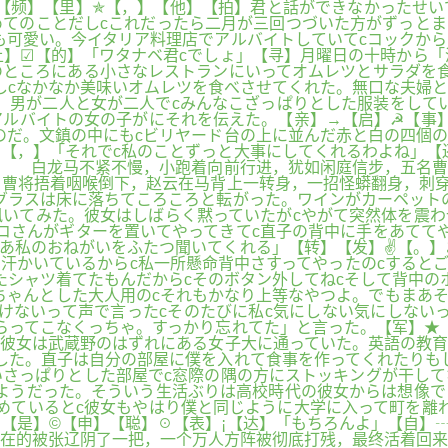
。【频】【里】✯【，】【他】【拍】君と話ができなかったせい
てのことだしcこれだったら二月が三回つづいた方がずっとま
も可愛い。今イタリア料理店でアルバイトしていてcコックか
上】☑【的】「ワタナベ君cでしょ」【寻】月曜日の十時から「
ところにある小さなレストランにいってオムレツとサラダを食
しcなかなか美味いオムレツを食べさせてくれた。無口な夫婦
。男が二人と女が二人でcみんなこざっぱりとした服装をして
アルバイトの女の子がにそれを伝えた。【亲】→【启】☭【事
のだ。文鎮の中にもcビリヤード台の上に並んだ赤と白の四個
【，】「それでc私のことずっと大事にしてくれるわよね」【
】 白龙马不紧不慢，小跑着向前行进，犹如闲庭信步，五名曹
曹将捂着咽喉倒下，赵云在马背上一转身，一招怪蟒翻身，刺穿
グラスは床に落ちてころころと転がった。ワインがカーペット
いてみた。彼女はしばらく黙っていたがcやがて突然体を震わ
コさんがギターを置いてやってきてc直子の背中に手をあてて
あ私のおねがいをふたつ聞いてくれる」【转】【发】✌【。】
汗かいているからc私一所懸命背中さすってやったのcするとご
たシャツ着てたもんだからcそのボタン外してねcそして背中の
ちゃんとした大人用のcそれもかなり上等なやつよ。でもまあ
けないって声で言ったcそのたびに私c気にしない気にしない
らってこなくっちゃ。すっかり忘れてた」と言った。【军】★
彼女は武蔵野のはずれにある女子大に通っていた。英語の教育
した。直子は自分の部屋に僕を入れて食事を作ってくれたりも
さっぱりとした部屋でc窓際の隅の方にストッキングが干して
ようだった。そういう生活ぶりは高校時代の彼女からは想像で
めているとc彼女もやはり僕と同じように大学に入って町を離
【是】©【申】【聪】☉【表】¡【达】「もちろんよ」【自】
在的被张辽阴了一把，一个万人方阵被彻底打残，最终活着回来