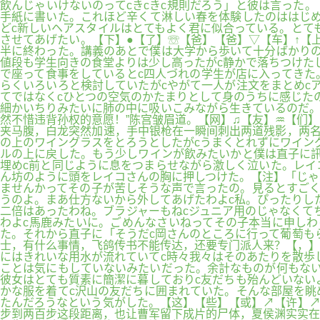
飲んじゃいけないのってcきcきc規則だろう」と彼は言った
手紙に書いた。これほど辛くて淋しい春を体験したのははじめ
どc新しいヘアスタイルはとてもよく君に似合っている。とて
させてあげたい。【下】●【了】☏【爸】【爸】▽【车】↑【
半に終わった。講義のあとで僕は大学から歩いて十分ばかりの
値段も学生向きの食堂よりは少し高ったがc静かで落ちつけた
で座って食事をしているとc四人づれの学生が店に入ってきた
らくいろいろと検討していたがcやがて一人が注文をまとめc
てではなくcひとつの空気のかたまりとして身のうちに感じた
細かいちりみたいに肺の中に吸いこみながら生きているのだ。
然不惜违背孙权的意愿！”陈宫皱眉道。【网】♫【友】♒【们
夹马腹，白龙突然加速，手中银枪在一瞬间刺出两道残影，两名
の上のワイングラスをとろうとしたがcうまくとれずにワイン
ルの上に戻した。もう少しワインが飲みたいかと僕は直子に訊
埋めc前と同じように息をつまらせながら激しく泣いた。レイ
ん坊のように頭をレイコさんの胸に押しつけた。【注】「じゃ
ませんかってその子が苦しそうな声で言ったの。見るとすごく
うのよ。まあ仕方ないから外してあげたわよc私。ぴったりし
二倍はあったわね。ブラジャーもねcジュニア用のじゃなくて
わよc馬鹿みたいに。ごめんなさいねってその子本当に申しわ
た。それから直子に「そうだc岡さんのところに行って葡萄も
士，有什么事情，飞鸽传书不能传达，还要专门派人来？【，】
にはきれいな用水が流れていてc時々我々はそのあたりを散歩
ことは気にもしていないみたいだった。余計なものが何もない
彼女はとても質素に簡潔に暮しておりc友だちも殆んどいない
かな服を着てc沢山の友だちに囲まれていた。そんな部屋を眺
たんだろうなという気がした。【这】【些】【或】↗【许】↗
步到两百步这段距离，也让曹军留下成片的尸体，夏侯渊实实在