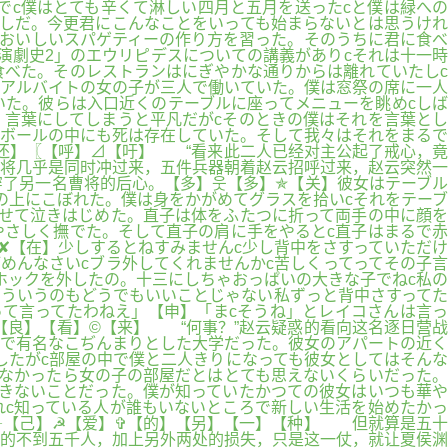
でc僕はとても辛くて淋しい四月と五月を送ったcと僕は緑への
しだ。今更君にこんなことをいっても始まらないとは思うけれ
らおいしいスパゲティーの作り方を習った。そのうちに君に食べ
演劇史2」のエウリピデスについての講義がありcそれは十一時
べた。そのレストランはにぎやかな通りからは離れていたしc
とアルバイトの女の子が三人で働いていた。僕は窓祭の席に一人
いた。彼らは入口近くのテーブルに座ってメニューを眺めcしば
】言葉にしてしまうと平凡だがcそのときの僕はそれを言葉とし
のボールの中にも死は存在していた。そして我々はそれをまるで
还】〖【呼】⊿【吁】 “看来此二人已经对主公起了戒心，竟
将几乎是同时冲过来，五件兵器朝着赵云招呼过来，赵云突然一
了另一名曹将的后心。【多】웃【多】✯【关】彼女はテーブル
の上にこぼれた。僕は身をかがめてグラスを拾いcそれをテーブ
せて泣きはじめた。直子は体をふたつに折って両手の中に顔を
やさしく撫でた。そして直子の肩に手をやるとc直子はまるで赤
✘【在】少しするとねすみませんc少し背中をさすっていただけ
めんなさいcブラ外してくれませんかc苦しくってってその子言
ホックを外したの。十三にしちゃおっぱいの大きな子でねc私の
そういうのもどうでもいいことじゃない私ずっと背中さすってた
って言ってたわねえ」【申】「まcそうね」とレイコさんは言っ
【良】【看】©【来】 “何事？”赵云疑惑的看向这名逐日营战
で有名なこぢんまりとした大学だった。彼女のアパートの近く
したがc部屋の中で僕と二人きりになっても彼女としてはそんな
なかったら女の子の部屋だとはとても思えないくらいだった。
きないことだった。僕が知っていたかつての彼女はいつも華や
れc知っている人が誰もいないところで新しい生活を始めたかっ
┄【己】☭【爱】✞【的】【另】【一】【种】 但就算是五十
的不到五千人，加上另外两处的损失，只是这一仗，就让夏侯渊