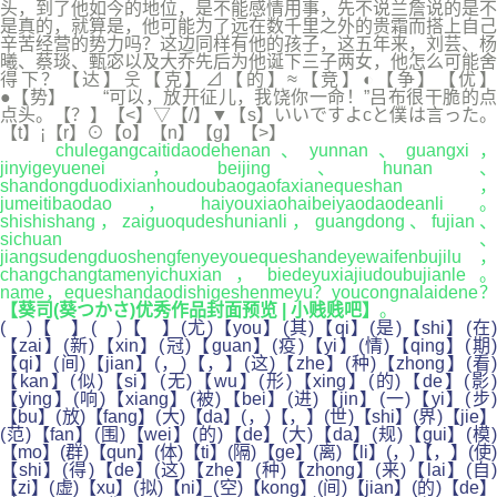
头，到了他如今的地位，是不能感情用事，先不说兰詹说的是不
是真的，就算是，他可能为了远在数千里之外的贵霜而搭上自己
辛苦经营的势力吗？这边同样有他的孩子，这五年来，刘芸、杨
曦、蔡琰、甄宓以及大乔先后为他诞下三子两女，他怎么可能舍
得下？【达】웃【克】⊿【的】≈【竞】◐【争】【优】
●【势】 “可以，放开征儿，我饶你一命！”吕布很干脆的点
点头。【？】【<】▽【/】▼【s】いいですよcと僕は言った。
【t】¡【r】⊙【o】【n】【g】【>】
chulegangcaitidaodehenan、yunnan、guangxi，
jinyigeyuenei，beijing、hunan、
shandongduodixianhoudoubaogaofaxianequeshan，
jumeitibaodao，haiyouxiaohaibeiyaodaodeanli。
shishishang，zaiguoqudeshunianli，guangdong、fujian、
sichuan、
jiangsudengduoshengfenyeyouequeshandeyewaifenbujilu，
changchangtamenyichuxian，biedeyuxiajiudoubujianle。
name，equeshandaodishigeshenmeyu？youcongnalaidene？
【葵司(葵つかさ)优秀作品封面预览 | 小贱贱吧】
。
( )【 】( )【 】(尤)【you】(其)【qi】(是)【shi】(在)
【zai】(新)【xin】(冠)【guan】(疫)【yi】(情)【qing】(期)
【qi】(间)【jian】(，)【，】(这)【zhe】(种)【zhong】(看)
【kan】(似)【si】(无)【wu】(形)【xing】(的)【de】(影)
【ying】(响)【xiang】(被)【bei】(进)【jin】(一)【yi】(步)
【bu】(放)【fang】(大)【da】(，)【，】(世)【shi】(界)【jie】
(范)【fan】(围)【wei】(的)【de】(大)【da】(规)【gui】(模)
【mo】(群)【qun】(体)【ti】(隔)【ge】(离)【li】(，)【，】(使)
【shi】(得)【de】(这)【zhe】(种)【zhong】(来)【lai】(自)
【zi】(虚)【xu】(拟)【ni】(空)【kong】(间)【jian】(的)【de】