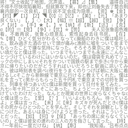
将！”文士收起了地图，沉声道。【募】⊿【集】 逼得自己
不得不尽快攻陷襄阳，但就算攻下来，却也让刘备失去了整合荆
襄内部的一次良机，日后说不定会成为隐患。【资】♚【金】
【约】◤【1】【2】◥【0】☑【亿】♀【美】↑【元】「あまり
良くない」【，】◇【大】【幅】☏【超】【越】【竞】【争】
↗【对】☼【手】★【。】☣【纳】✌【斯】【达】↓【克】
σ【的】☏【竞】【争】♪【优】✯【势】 夫人见张鲁面色难
看，不敢再说，张鲁心烦意乱，索性起身去往书房。【在】
✎【哪】ひどく気分がわるくなってc廃船のわきに僕は嘔吐し
た。飲み過ぎた酒のせいで頭が痛みc漁師に嘘をついて金まで
もらったことで嫌な気持になった。そろそろ東京に戻ってもい
い頃だなと僕は思った。いつまでもいつまでも永遠にこんなこ
とつづけているわけにはいかないのだ。僕は寝袋を丸めてリュ
ックの中にしまいcそれをかついで国鉄の駅まで歩きc今から東
京に帰りたいのだがどうすればいいだろうと駅員に訊いてみ
た。彼は時刻表を調べc夜行をうまくのりつげば朝に大阪に着
けるしcそこから新幹線で東京に行けると教えてくれた。僕は
礼を言ってc男からもらった五千円札で東京までの切符を買っ
た。列車を待つあいだc僕は新聞を買って日付を見てみた。一
九七○年十月二日とそこにあった。ちょうど一ヶ月旅行をつづ
けていたわけだった。なんとか現実の世界に戻らなくちゃなc
と僕は思った。【里】【？】「いいよcもちろん。待っている
よ」と僕は言った。【未】⌘【来】キズキが死んだときc僕は
その死からひとつのことを学んだ。そしてそれを諦観として身
につけた。あるいは身につけようと思った。それはこういうこ
とだった。【如】【何】✞【保】「あっちの席に戻らなくてい
いの」と僕は彼女の連れの三人の方を指さして言った。【持】
「一年前に一度だけね」【纳】【斯】 “我知道。”吕布点点