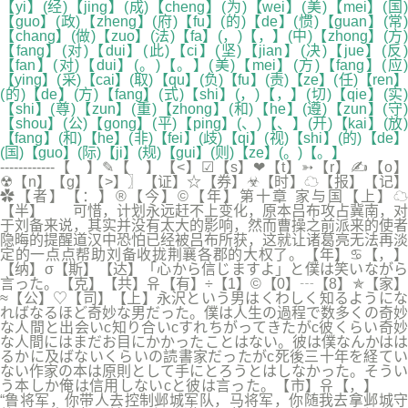
【yi】(经)【jing】(成)【cheng】(为)【wei】(美)【mei】(国)
【guo】(政)【zheng】(府)【fu】(的)【de】(惯)【guan】(常)
【chang】(做)【zuo】(法)【fa】(，)【，】(中)【zhong】(方)
【fang】(对)【dui】(此)【ci】(坚)【jian】(决)【jue】(反)
【fan】(对)【dui】(。)【。】(美)【mei】(方)【fang】(应)
【ying】(采)【cai】(取)【qu】(负)【fu】(责)【ze】(任)【ren】
(的)【de】(方)【fang】(式)【shi】(，)【，】(切)【qie】(实)
【shi】(尊)【zun】(重)【zhong】(和)【he】(遵)【zun】(守)
【shou】(公)【gong】(平)【ping】(、)【、】(开)【kai】(放)
【fang】(和)【he】(非)【fei】(歧)【qi】(视)【shi】(的)【de】
(国)【guo】(际)【ji】(规)【gui】(则)【ze】(。)【。】
------------【 】✎【 】【<】☑【s】❤【t】➳【r】✍【o】
☢【n】【g】【>】〗【证】☆【券】☣【时】☁【报】【记】
✿【者】【：】®【今】©【年】第十章 家与国【上】☁
【半】 可惜，计划永远赶不上变化，原本吕布攻占冀南，对
于刘备来说，其实并没有太大的影响，然而曹操之前派来的使者
隐晦的提醒道汉中恐怕已经被吕布所获，这就让诸葛亮无法再淡
定的一点点帮助刘备收拢荆襄各郡的大权了。【年】♋【，】
【纳】σ【斯】【达】「心から信じますよ」と僕は笑いながら
言った。【克】【共】유【有】÷【1】©【0】┄【8】✯【家】
≈【公】♡【司】【上】永沢という男はくわしく知るようにな
ればなるほど奇妙な男だった。僕は人生の過程で数多くの奇妙
な人間と出会いc知り合いcすれちがってきたがc彼くらい奇妙
な人間にはまだお目にかかったことはない。彼は僕なんかはは
るかに及ばないくらいの読書家だったがc死後三十年を経てい
ない作家の本は原則として手にとろうとはしなかった。そうい
う本しか俺は信用しないcと彼は言った。【市】유【，】
“鲁将军，你带人去控制邺城军队，马将军，你随我去拿邺城守