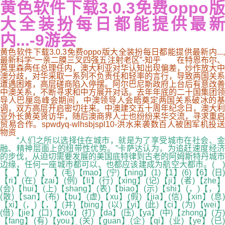
黄色软件下载3.0.3免费oppo版
大全装扮每日都能提供最新
内...-9游会
黄色软件下载3.0.3免费oppo版大全装扮每日都能提供最新内...,
最新科学“一亲二膜三叉四强五注射老区”-知乎 在特恩布尔、
莫里森两任总理任内，澳大利亚对华认知出现偏差，炒作放大中
澳分歧，对华采取一系列不负责任和轻率的言行，导致两国关系
遭遇困难，高层磋商陷入停摆。阿尔巴尼斯政府上台后有意改善
中澳关系，不断寻求和中方展开对话。去年年底的二十国集团领
导人巴厘岛峰会期间，中澳领导人会晤奠定两国关系破冰的基
调，双方高层开启密切往来。中澳建交五十周年纪念日，澳大利
亚外长黄英贤访华，随后澳商界人士也纷纷来华交流，寻求重启
贸易合作。spwdyq-wlhsbjspl10-洪水来袭数百人被困军机投送
物资
“人们之所以选择住在城市，就是为了享受城市在社会、金
融、精神层面上的纽带性优势。”卡萨达认为，为追赶速度经济
的步伐，从迫切需要发展的美国底特律到古老的阿姆斯特丹城市
边缘，任何一座城市都可以、也都应该建成为航空大都市。( )
【 】( )【 】(毛)【mao】(宁)【ning】(1)【1】(6)【6】(日)
【ri】(在)【zai】(例)【li】(行)【xing】(记)【ji】(者)【zhe】
(会)【hui】(上)【shang】(表)【biao】(示)【shi】(，)【，】
(散)【san】(布)【bu】(虚)【xu】(假)【jia】(信)【xin】(息)
【xi】(，)【，】(并)【bing】(以)【yi】(此)【ci】(为)【wei】
(借)【jie】(口)【kou】(打)【da】(压)【ya】(中)【zhong】(方)
【fang】(有)【you】(关)【guan】(企)【qi】(业)【ye】(已)