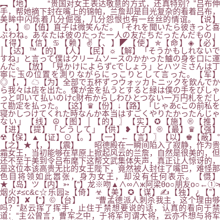
︻【地】 “贵国对女王表达敬意的方式，还真特别？”吕布伸
手，帮她摘下封在嘴上的锦帕，兰詹却是目光复杂的看着吕布，
美眸中闪烁着几分倔强，几分怨恨也有一丝丝的情谊。【说】
【，】©【值】直子は微笑んだ。「それを聞いたら彼きっと喜
ぶわね。あなたは彼のたった一人の友だちだったんだもの」
【得】【信】♋【赖】✌【、】◤【使】✯【命】◈【必】
│【达】™【的】【人】【民】☼【解】「そうかもしれないで
すね」と言って僕はクリームソースのかかった鱸の身を口に運
んだ。【放】「見かけによらずcでしょう」とハツミさんは丁
寧に玉の位置を測りながらにっこりとして言った。【军】
◎【，】☁【为】全部で五杯ずつウォッカトニックを飲んでか
ら我々は店を出た。僕が金を払うとすると緑は僕の手をぴしゃ
っと叩いて払いのけc財布からしわひとつない一万円札をだし
て勘定を払った。【这】♛【份】↓【路】「じゃあcこの前私を
寝かしつけてくれた時なんか本当はすごくやりたかったんじゃ
ない」【线】☮【图】│【的】〗【实】✪【施】®【推】
【进】【提】「どうして」【供】❥【了】®【最】♛【强】
☢【保】▲【证】⊙【。】【一】←【言】〗【以】♚【蔽】°
【之】★【，】【震】 昭德殿在一瞬间陷入了寂静，作为贵
霜女王，当初能够在草原上掀起风云的兰詹，自然是很美的，但
还不至于美到令吕布麾下这帮文武集体失声，真正让人惊讶的，
是这位本该高贵无比的女王陛下，竟然被人封住了嘴巴，难怪那
色目将领如此嚣张，身为女王，却没有任何表示。【慑】
★【岛】ツ【内】➳【“】龙※吻▲∧∞∧ж阿梁θo○朋友o○←①≯
烟火≠≤c&c☆乐园≥【倚】☣【美】✪【谋】✍【独】¿【”】
【的】✘【“】©【台】 “曹孟德派人刺杀我主，这个理由够
吗？”赵云挥了挥手，止住于禁想要说的话，认真的看向于禁
道：“主公曾言，曹军之中，于将军可谓大将，云亦不想与将军