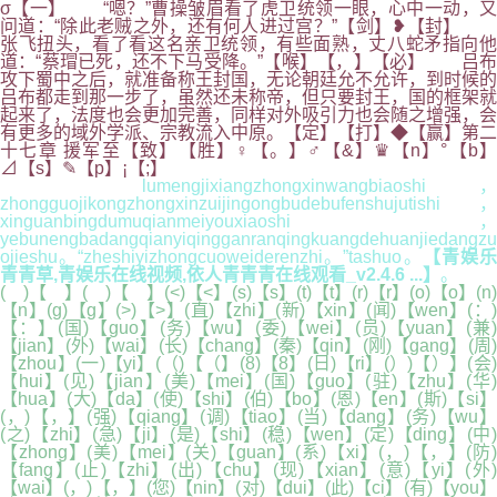
σ【一】 “嗯？”曹操皱眉看了虎卫统领一眼，心中一动，又
问道：“除此老贼之外，还有何人进过宫？”【剑】❥【封】
张飞扭头，看了看这名亲卫统领，有些面熟，丈八蛇矛指向他
道：“蔡瑁已死，还不下马受降。”【喉】【，】【必】 吕布
攻下蜀中之后，就准备称王封国，无论朝廷允不允许，到时候的
吕布都走到那一步了，虽然还未称帝，但只要封王，国的框架就
起来了，法度也会更加完善，同样对外吸引力也会随之增强，会
有更多的域外学派、宗教流入中原。【定】【打】◆【赢】第二
十七章 援军至【致】【胜】♀【。】♂【&】♛【n】°【b】
⊿【s】✎【p】¡【;】
lumengjixiangzhongxinwangbiaoshi，
zhongguojikongzhongxinzuijingongbudebufenshujutishi，
xinguanbingdumuqianmeiyouxiaoshi，
yebunengbadangqianyiqingganranqingkuangdehuanjiedangzu
ojieshu。“zheshiyizhongcuoweiderenzhi。”tashuo。
【青娱
青青草,青娱乐在线视频,依人青青青在线观看_v2.4.6 ...】
。
( )【 】( )【 】(<)【<】(s)【s】(t)【t】(r)【r】(o)【o】(n)
【n】(g)【g】(>)【>】(直)【zhi】(新)【xin】(闻)【wen】(：)
【：】(国)【guo】(务)【wu】(委)【wei】(员)【yuan】(兼)
【jian】(外)【wai】(长)【chang】(秦)【qin】(刚)【gang】(周)
【zhou】(一)【yi】(（)【（】(8)【8】(日)【ri】(）)【）】(会)
【hui】(见)【jian】(美)【mei】(国)【guo】(驻)【zhu】(华)
【hua】(大)【da】(使)【shi】(伯)【bo】(恩)【en】(斯)【si】
(，)【，】(强)【qiang】(调)【tiao】(当)【dang】(务)【wu】
(之)【zhi】(急)【ji】(是)【shi】(稳)【wen】(定)【ding】(中)
【zhong】(美)【mei】(关)【guan】(系)【xi】(，)【，】(防)
【fang】(止)【zhi】(出)【chu】(现)【xian】(意)【yi】(外)
【wai】(，)【，】(您)【nin】(对)【dui】(此)【ci】(有)【you】