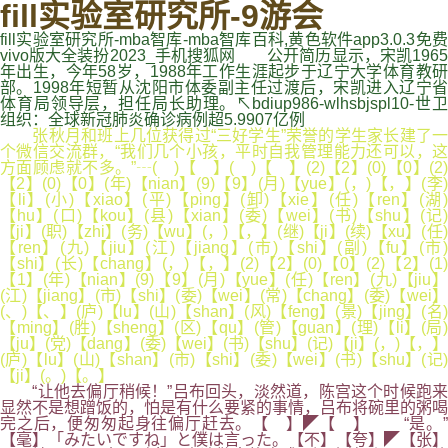
fill实验室研究所-9游会
fill实验室研究所-mba智库-mba智库百科,黄色软件app3.0.3免费
vivo版大全装扮2023_手机搜狐网 公开简历显示，宋凯1965
年出生，今年58岁，1988年工作生涯起步于辽宁大学体育教研
部。1998年短暂从沈阳市体委副主任过渡后，宋凯进入辽宁省
体育局领导层，担任局长助理。↖bdiup986-wlhsbjspl10-世卫
组织：全球新冠肺炎确诊病例超5.9907亿例
张秋月和班上几位获得过“三好学生”荣誉的学生家长建了一
个微信交流群，“我们几个小孩，平时自我管理能力还可以，这
方面顾虑就不多。”┄( )【 】( )【 】(2)【2】(0)【0】(2)
【2】(0)【0】(年)【nian】(9)【9】(月)【yue】(，)【，】(李)
【li】(小)【xiao】(平)【ping】(卸)【xie】(任)【ren】(湖)
【hu】(口)【kou】(县)【xian】(委)【wei】(书)【shu】(记)
【ji】(职)【zhi】(务)【wu】(，)【，】(继)【ji】(续)【xu】(任)
【ren】(九)【jiu】(江)【jiang】(市)【shi】(副)【fu】(市)
【shi】(长)【chang】(，)【，】(2)【2】(0)【0】(2)【2】(1)
【1】(年)【nian】(9)【9】(月)【yue】(任)【ren】(九)【jiu】
(江)【jiang】(市)【shi】(委)【wei】(常)【chang】(委)【wei】
(、)【、】(庐)【lu】(山)【shan】(风)【feng】(景)【jing】(名)
【ming】(胜)【sheng】(区)【qu】(管)【guan】(理)【li】(局)
【ju】(党)【dang】(委)【wei】(书)【shu】(记)【ji】(，)【，】
(庐)【lu】(山)【shan】(市)【shi】(委)【wei】(书)【shu】(记)
【ji】(。)【。】
“让他去偏厅稍候！”吕布回头，淡然道，陈宫这个时候跑来
显然不是想蹭饭的，怕是有什么要紧的事情，吕布将碗里的粥喝
完之后，便匆匆起身往偏厅赶去。【 】◤【 】 “是。”
【毫】「みたいですね」と僕は言った。【不】【夸】◤【张】