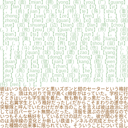
【fang】(面)【mian】(拥)【yong】(有)【you】(广)【guang】
(泛)【fan】(共)【gong】(同)【tong】(利)【li】(益)【yi】(，)
【，】(肩)【jian】(负)【fu】(特)【te】(殊)【shu】(重)
【zhong】(要)【yao】(责)【ze】(任)【ren】(。)【。】(中)
【zhong】(美)【mei】(关)【guan】(系)【xi】(超)【chao】(越)
【yue】(双)【shuang】(边)【bian】(范)【fan】(畴)【chou】
(，)【，】(攸)【you】(关)【guan】(世)【shi】(界)【jie】(前)
【qian】(途)【tu】(命)【ming】(运)【yun】(。)【。】(中)
【zhong】(美)【mei】(合)【he】(则)【ze】(两)【liang】(利)
【li】(、)【、】(世)【shi】(界)【jie】(受)【shou】(益)【yi】
(；)【；】(斗)【dou】(则)【ze】(俱)【ju】(伤)【shang】(、)
【、】(全)【quan】(球)【qiu】(遭)【zao】(殃)【yang】(。)
【。】(推)【tui】(动)【dong】(中)【zhong】(美)【mei】(关)
【guan】(系)【xi】(健)【jian】(康)【kang】(稳)【wen】(定)
【ding】(发)【fa】(展)【zhan】(，)【，】(是)【shi】(对)
【dui】(两)【liang】(国)【guo】(和)【he】(世)【shi】(界)
【jie】(人)【ren】(民)【min】(应)【ying】(该)【gai】(切)
【qie】(实)【shi】(负)【fu】(起)【qi】(的)【de】(责)【ze】
(任)【ren】(。)【。】
彼はいつも白いシャツと黒いズボンと紺のセーターという格好
だった。頭は丸刈りで背が高くc頬骨がはっていた。学校に行
くときはいつも学生服を着た。靴も鞄もまっ黒だった。見るか
らに右翼学生という格好だったしcだからこそまわりの連中も
突撃隊と呼んでいたわけだが本当のことを言えば彼は政治に対
しては百パーセント無関心だった。洋服を選ぶのが面倒なので
いつもそんな格好をしているだけの話だった。彼が関心を抱く
のは海岸線の変化とか新しい鉄道トンネルの完成とかcそうい
った種類の出来事に限られていた。そういうことについて話し