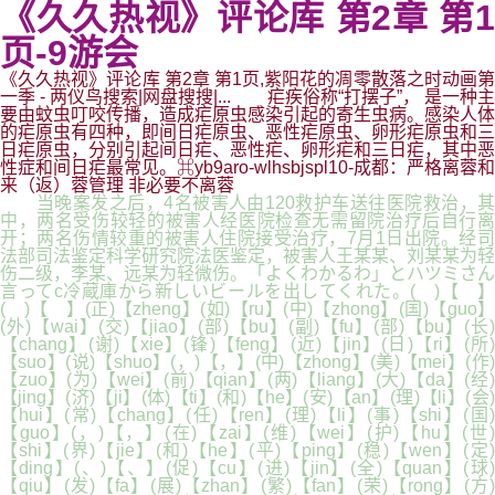
《久久热视》评论库 第2章 第1
页-9游会
《久久热视》评论库 第2章 第1页,紫阳花的凋零散落之时动画第
一季 - 两仪鸟搜索|网盘搜搜|... 疟疾俗称“打摆子”， 是一种主
要由蚊虫叮咬传播，造成疟原虫感染引起的寄生虫病。感染人体
的疟原虫有四种，即间日疟原虫、恶性疟原虫、卵形疟原虫和三
日疟原虫，分别引起间日疟、恶性疟、卵形疟和三日疟，其中恶
性症和间日疟最常见。⌘yb9aro-wlhsbjspl10-成都：严格离蓉和
来（返）蓉管理 非必要不离蓉
当晚案发之后，4名被害人由120救护车送往医院救治，其
中，两名受伤较轻的被害人经医院检查无需留院治疗后自行离
开；两名伤情较重的被害人住院接受治疗，7月1日出院。经司
法部司法鉴定科学研究院法医鉴定，被害人王某某、刘某某为轻
伤二级，李某、远某为轻微伤。「よくわかるわ」とハツミさん
言ってc冷蔵庫から新しいビールを出してくれた。( )【 】
( )【 】(正)【zheng】(如)【ru】(中)【zhong】(国)【guo】
(外)【wai】(交)【jiao】(部)【bu】(副)【fu】(部)【bu】(长)
【chang】(谢)【xie】(锋)【feng】(近)【jin】(日)【ri】(所)
【suo】(说)【shuo】(，)【，】(中)【zhong】(美)【mei】(作)
【zuo】(为)【wei】(前)【qian】(两)【liang】(大)【da】(经)
【jing】(济)【ji】(体)【ti】(和)【he】(安)【an】(理)【li】(会)
【hui】(常)【chang】(任)【ren】(理)【li】(事)【shi】(国)
【guo】(，)【，】(在)【zai】(维)【wei】(护)【hu】(世)
【shi】(界)【jie】(和)【he】(平)【ping】(稳)【wen】(定)
【ding】(、)【、】(促)【cu】(进)【jin】(全)【quan】(球)
【qiu】(发)【fa】(展)【zhan】(繁)【fan】(荣)【rong】(方)