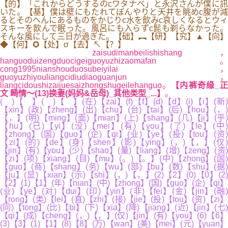
【的】「これからどうするのcワタナベ」と永沢さんが僕に訊
いた。【基】僕は壁にもたれてぼんやりと天井を眺めc腹が減
るとそのへんにあるものをかじりc水を飲みc哀しくなるとウィ
スキーを飲んで眠った。風呂にも入らずc髭も剃らなかった。
そんな風にして三日が過ぎた。【础】︻【研】【究】▲【向】
◆【何】✪【处】σ【去】↖【？】
zaisudimanbeilishishang，
hanguoduizengduocigeiguoyuzhizaomafan。
cong1995nianshouduosubeiyilai，
guoyuzhiyouliangcidiudiaoguanjun，
liangcidoushizaijuesaizhongshugeilehanguo。
【内裤奇缘_正
文 畸情～(13)换妻(妈妈&岳母)_其他类型_...】
。
( )【 】( )【 】(在)【zai】(f)【f】(d)【d】(i)【i】(新)
【xin】(政)【zheng】(出)【chu】(台)【tai】(后)【hou】(，)
【，】(明)【ming】(面)【mian】(上)【shang】(几)【ji】(乎)
【hu】(已)【yi】(没)【mei】(有)【you】(了)【le】(中)
【zhong】(国)【guo】(企)【qi】(业)【ye】(投)【tou】(资)
【zi】(的)【de】(身)【shen】(影)【ying】(，)【，】(仅)
【jin】(有)【you】(少)【shao】(量)【liang】(增)【zeng】(资)
【zi】(项)【xiang】(目)【mu】(。)【。】(中)【zhong】(国)
【guo】(商)【shang】(务)【wu】(部)【bu】(数)【shu】(据)
【ju】(显)【xian】(示)【shi】(，)【，】(2)【2】(0)【0】(2)
【2】(1)【1】(年)【nian】(中)【zhong】(国)【guo】(企)【qi】
(业)【ye】(对)【dui】(印)【yin】(非)【fei】(金)【jin】(融)
【rong】(类)【lei】(直)【zhi】(接)【jie】(投)【tou】(资)【zi】
(同)【tong】(比)【bi】(下)【xia】(降)【jiang】(近)【jin】(七)
【qi】(成)【cheng】(，)【，】(仅)【jin】(有)【you】(6)【6】
(3)【3】(1)【1】(8)【8】(万)【wan】(美)【mei】(元)【yuan】