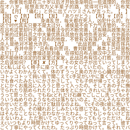
此，你爹我也是在三十岁以后才开始渐渐明白一些道理的，你现
在才八岁，就想走完为父半辈子的路，觉得可行吗？”吕布笑
道。【月】「痛む」と外に出てハツミさんが言った。【，】
【国】ღ【务】【院】【发】「ありがとう」【布】☣【的】〗
【机】♥【构】 身逢乱世，每天都在死人，凶犯什么的，在
这个时代其实只要不是太过分，诸侯是不会下力气去管的，不过
在吕布这里却行不通，随着法令的不断完善，还有精兵政策淘汰
下来的过剩兵员之中大量优质兵员放在各地负责治安，在外面杀
人不管，但只要进了吕布的地盘，不管有没有落户，在这里随意
杀人是绝对不被允许的。【改】 “此战若胜，我军是否挥兵
南下，吞并中原？”吕布看向贾诩，曹刘联盟，基本上已经是板
上钉钉了，无论曹操还是刘备，在得知吕布占据汉中之后，恐怕
都不能继续淡定的在家里过家家，此战吕布有信心打胜，但打胜
之后该如何？【革】✘【方】「その女の子が出ていってしまう
とc私しばらく椅子に座ってボォッとしていたの。どうしてい
いかよくわかんなくて。体のずうっと奥の方から心臓の鼓動が
コトッコトッて鈍い音で聞こえてc手足がいやに重くてc口が蛾
でも食べたみたいにかさかさして。でも子供が帰ってくるから
とにかくお風呂に入ろうと思って入ったの。そしてあの子に撫
でられたり舐められたりした体をとにかくきれいに洗っちゃお
うって思ったの。でもねcどれだけ石鹸でごしごし洗ってもcそ
ういうぬめりのようなものは落ちないのよ。たぶんそんなの気
のせいだと思うんだけど駄目なのよね。でcその夜c彼に抱いて
もらったの。その穢れおとしみたいな感じでね。もちろん彼に
はそんなことなにも言わなかったわよ。とてもじゃないけど言
えないわよ。ただ抱いてって言ってcやってもらっただけ。ね
えcいつもより時間かけてゆっくりやってねって言って。彼す
ごく丁寧にやってくれたわ。たっぷり時間かけて。私それでバ