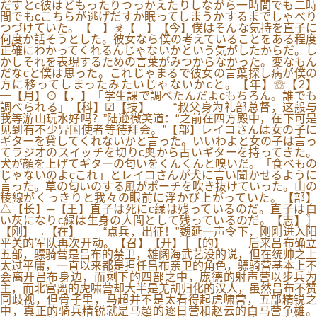
だすとc彼はどもったりつっかえたりしながら一時間でも二時
間でもcこちらが逃げだすか眠ってしまうかするまでしゃべり
つづけていた。【 】☣【 】【今】僕はそんな気持を直子に
何度か話そうとした。彼女なら僕の考えていることをある程度
正確にわかってくれるんじゃないかという気がしたからだ。し
かしそれを表現するための言葉がみつからなかった。変なもん
だなcと僕は思った。これじゃまるで彼女の言葉探し病が僕の
方に移ってしまったみたいじゃないかcと。【年】☏【2】
━【月】⊙【，】「学生課で調べたんだよcもちろん。誰でも
調べられる」【科】☑【技】 “叔父身为礼部总督，这般与
我等游山玩水好吗？”陆逊微笑道：“之前在四方殿中，在下可是
见到有不少异国使者等待拜会。”【部】レイコさんは女の子に
ギターを貸してくれないかと言った。いいわよと女の子は言っ
てラジオのスイッチを切りc奥から古いギターを持ってきた。
犬が顔を上げてギターの匂いをくんくんと嗅いだ。「食べもの
じゃないのよcこれ」とレイコさんが犬に言い聞かせるように
言った。草の匂いのする風がポーチを吹き抜けていった。山の
稜線がくっきりと我々の眼前に浮かび上がっていた。【部】
△【长】─【王】直子は死にc緑は残っているのだ。直子は白
い灰になりc緑は生身の人間として残っているのだ。【志】〗
【刚】→【在】 “点兵，出征！”魏延一声令下，刚刚进入阳
平关的军队再次开动。【召】【开】│【的】 后来吕布确立
五部，骠骑营是吕布的禁卫，雄阔海武艺没的说，但在统帅之上
太过平庸，一直以来都是担任吕布亲卫的角色，骠骑营基本上不
会离开吕布身边，而剩下的四部之中，庞德的射声营以步兵为
主，而北宫离的虎啸营却大半是羌胡归化的汉人，虽然吕布不赞
同歧视，但骨子里，马超并不是太看得起虎啸营，五部精锐之
中，真正的骑兵精锐就是马超的逐日营和赵云的白马营争雄。