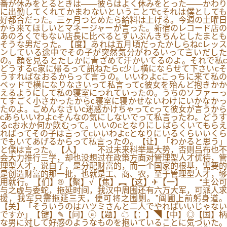
番が休みをとるときは――彼らはよく休みをとった――かわり
に出勤してくれてかまわないということでcそれは僕としても
好都合だった。三ヶ月つとめたら給料は上げる。今週の土曜日
から来てほしいとマネージャーが言った。新宿のレコード店の
あのろくでもない店長に比べるとずいぶんきちんとしたまとも
そうな男だった。【度】あれは五月頃だったかしらねcレッス
ンしている途中でその子が突然気分がわるいって言いだした
の。顔を見るとたしかに青ざめて汗かいてるのよ。それで私c
どうするc家に帰るって訊ねたらc少し横にならせて下さいcそ
うすればなおるからって言うの。いいわよcこっちに来て私の
ベッドで横になりなさいって私言ってc彼女を殆んど抱きかか
えるようにして私の寝室につれていったの。うちのソファーっ
てすごく小さかったからc寝室に寝かせないわけにいかなかっ
たのよ。ごめんなさいc迷惑かけちゃってcって彼女が言うから
cあらいいわよcそんなの気にしないでって私言ったわ。どうす
るcお水か何か飲むって。いいのcとなりにしばらくいてもらえ
ればってその子は言ってcいいわよcとなりにいるくらいいくら
でもいてあげるからって私言ったの。【让】「わかると思う」
と僕は言った。【人】 不过未来科举是大势，否则吕布也不
会大力推行三学，却也没想过在政策方面对管理型人才优待，管
理型人才，说白了，是分配财富的，而一个国家的根基，需要的
是创造财富的那一批，也就是工、商、农，至于管理型人才，够
用就行。【们】®【聚】√【焦】︻【这】✈【一】 “主公可
与之虚与委蛇，拖延时间，我汉中周围还有六万大军，可派人求
援，我军只需拖延三天，便可将之围剿。”阎圃上前躬身道。
【关】「そういうのはハツミさんと二人でやればいいじゃない
ですか」【键】✎【问】ⓐ【题】☁【：】◥【中】◎【国】柄
な男に対して好感のようなものを抱いていることに気づいた。