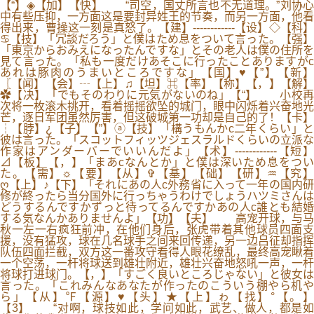
【“】◈【加】【快】 “司空，国丈所言也不无道理。”刘协心
中有些压抑，一方面这是要封异姓王的节奏，而另一方面，他看
得出来，曹操这一刻是真怒了。【建】------------【设】◇【科】
♋【技】「冗談だろう」と僕はため息をついて言った。【强】
「東京からおみえになったんですな」とその老人は僕の住所を
見て言った。「私も一度だけあそこに行ったことありますがc
あれは豚肉のうまいところですな」【国】♥【”】【新】
〖【闻】【会】┄【上】♫【坦】⌘【率】【称】【，】【解】
✿【决】「でもそのわりに元気がないのね」【“】 小校再
次将一枚滚木挑开，看着摇摇欲坠的城门，眼中闪烁着兴奋地光
芒，逐日军团虽然厉害，但这破城第一功却是自己的了！【卡】
┆【脖】¿【子】【”】ⓐ【技】「構うもんかc二年くらい」と
彼は言った。「スコットフィッツジェスラルドくらいの立派な
作家はアンダーバーでいいんだよ」【术】------------【短】
⊿【板】【，】「まあcなんとか」と僕は深いため息をつい
た。【需】☼【要】【从】✞【基】【础】【研】♒【究】
ღ【上】♪【下】「それにあの人c外務省に入って一年の国内研
修が終ったら当分国外に行っちゃうわけでしょうハツミさんは
どうするんですかずっと待ってるんですかあの人c誰とも結婚
する気なんかありませんよ」【功】【夫】 高宠开球，与马
秋一左一右疯狂前冲，在他们身后，张虎带着其他球员四面支
援，没有猛攻，球在几名球手之间来回传递，另一边吕征却指挥
队伍四面拦截，双方这一番攻守看得人眼花缭乱，最终高宠瞅着
一个空荡，一杆将球送到雄壮附近，雄壮兴奋地怒吼一声，一杆
将球打进球门。【，】「すごく良いところじゃない」と彼女は
言った。「これみんなあなたが作ったのこういう棚やら机や
ら」【从】℉【源】♥【头】★【上】ゎ【找】°【。】
【3】 “对啊，球技如此，学问如此，武艺、做人，都是如