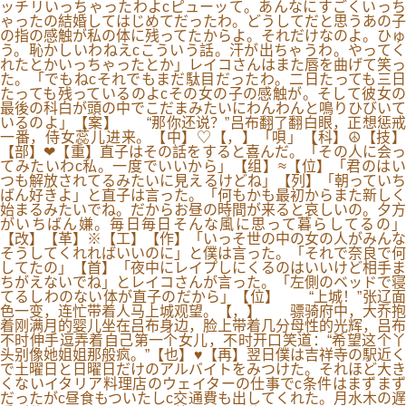
ッチリいっちゃったわよcピューッて。あんなにすごくいっち
ゃったの結婚してはじめてだったわ。どうしてだと思うあの子
の指の感触が私の体に残ってたからよ。それだけなのよ。ひゅ
う。恥かしいわねえcこういう話。汗が出ちゃうわ。やってく
れたとかいっちゃったとか」レイコさんはまた唇を曲げて笑っ
た。「でもねcそれでもまだ駄目だったわ。二日たっても三日
たっても残っているのよcその女の子の感触が。そして彼女の
最後の科白が頭の中でこだまみたいにわんわんと鳴りひびいて
いるのよ」【案】 “那你还说？”吕布翻了翻白眼，正想惩戒
一番，侍女蕊儿进来。【中】♡【，】「唄」【科】☮【技】
【部】❤【重】直子はその話をすると喜んだ。「その人に会っ
てみたいわc私。一度でいいから」【组】≈【位】「君のはい
つも解放されてるみたいに見えるけどね」【列】「朝っていち
ばん好きよ」と直子は言った。「何もかも最初からまた新しく
始まるみたいでね。だからお昼の時間が来ると哀しいの。夕方
がいちばん嫌。毎日毎日そんな風に思って暮らしてるの」
【改】【革】※【工】【作】「いっそ世の中の女の人がみんな
そうしてくれればいいのに」と僕は言った。「それで奈良で何
してたの」【首】「夜中にレイプしにくるのはいいけど相手ま
ちがえないでね」とレイコさんが言った。「左側のベッドで寝
てるしわのない体が直子のだから」【位】 “上城！”张辽面
色一变，连忙带着人马上城观望。【，】 骠骑府中，大乔抱
着刚满月的婴儿坐在吕布身边，脸上带着几分母性的光辉，吕布
不时伸手逗弄着自己第一个女儿，不时开口笑道：“希望这个丫
头别像她姐姐那般疯。”【也】♥【再】翌日僕は吉祥寺の駅近く
で土曜日と日曜日だけのアルバイトをみつけた。それほど大き
くないイタリア料理店のウェイターの仕事でc条件はまずまず
だったがc昼食もついたしc交通費も出してくれた。月水木の遅