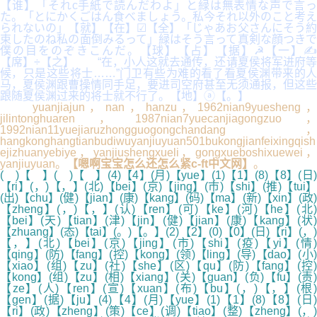
【谁】「それc手紙で読んだわよ」と緑は無表情な声で言っ
た。「とにかくごはん食べましょう。私今それ以外のこと考え
られないの」【就】【在】☑【全】「じゃあお父さんにそう約
束したのね私の面倒みるって」緑はそう言って真剣な顔つきで
僕の目をのぞきこんだ。【球】【占】【据】☭【一】✍
【席】÷【之】 “在，小人这就去通传，还请夏侯将军进府等
候，只是这些将士……”门卫有些为难的看了看夏侯渊带来的人
马，夏侯渊跟曹操情同手足，要进司空府甚至无须通报，但这些
跟随夏侯渊过来的将士就不行了。【地】ⓐ【。】
yuanjiajun，nan，hanzu，1962nian9yuesheng，
jilintonghuaren，1987nian7yuecanjiagongzuo，
1992nian11yuejiaruzhongguogongchandang，
hangkonghangtianbudiwuyanjiuyuan501bukongjianfeixingqish
ejizhuanyebiye，yanjiushengxueli，gongxueboshixuewei，
yanjiuyuan。
【嗯啊宝宝怎么还怎么紧c-ft中文网】
。
( )【 】( )【 】(4)【4】(月)【yue】(1)【1】(8)【8】(日)
【ri】(，)【，】(北)【bei】(京)【jing】(市)【shi】(推)【tui】
(出)【chu】(健)【jian】(康)【kang】(码)【ma】(新)【xin】(政)
【zheng】(，)【，】(认)【ren】(可)【ke】(河)【he】(北)
【bei】(天)【tian】(津)【jin】(健)【jian】(康)【kang】(状)
【zhuang】(态)【tai】(。)【。】(2)【2】(0)【0】(日)【ri】(，)
【，】(北)【bei】(京)【jing】(市)【shi】(疫)【yi】(情
【qing】(防)【fang】(控)【kong】(领)【ling】(导)【dao】(小)
【xiao】(组)【zu】(社)【she】(区)【qu】(防)【fang】(控)
【kong】(组)【zu】(相)【xiang】(关)【guan】(负)【fu】(责)
【ze】(人)【ren】(宣)【xuan】(布)【bu】(，)【，】(根)
【gen】(据)【ju】(4)【4】(月)【yue】(1)【1】(8)【8】(日)
【ri】(政)【zheng】(策)【ce】(调)【tiao】(整)【zheng】(，)