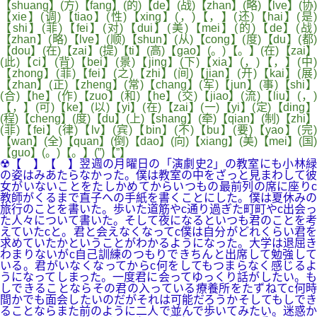
【shuang】(方)【fang】(的)【de】(战)【zhan】(略)【lve】(协)
【xie】(调)【tiao】(性)【xing】(，)【，】(还)【hai】(是)
【shi】(菲)【fei】(对)【dui】(美)【mei】(的)【de】(战)
【zhan】(略)【lve】(顺)【shun】(从)【cong】(度)【du】(都)
【dou】(在)【zai】(提)【ti】(高)【gao】(。)【。】(在)【zai】
(此)【ci】(背)【bei】(景)【jing】(下)【xia】(，)【，】(中)
【zhong】(菲)【fei】(之)【zhi】(间)【jian】(开)【kai】(展)
【zhan】(正)【zheng】(常)【chang】(军)【jun】(事)【shi】
(合)【he】(作)【zuo】(和)【he】(交)【jiao】(流)【liu】(，)
【，】(可)【ke】(以)【yi】(在)【zai】(一)【yi】(定)【ding】
(程)【cheng】(度)【du】(上)【shang】(牵)【qian】(制)【zhi】
(菲)【fei】(律)【lv】(宾)【bin】(不)【bu】(要)【yao】(完)
【wan】(全)【quan】(倒)【dao】(向)【xiang】(美)【mei】(国)
【guo】(。)【。】(”)【”】
☢【 】【 】翌週の月曜日の「演劇史2」の教室にも小林緑
の姿はみあたらなかった。僕は教室の中をざっと見まわして彼
女がいないことをたしかめてからいつもの最前列の席に座りc
教師がくるまで直子への手紙を書くことにした。僕は夏休みの
旅行のことを書いた。歩いた道筋やc通り過ぎた町町やc出会っ
た人々について書いた。そして夜になるといつも君のことを考
えていたcと。君と会えなくなってc僕は自分がどれくらい君を
求めていたかということがわかるようになった。大学は退屈き
わまりないがc自己訓練のつもりできちんと出席して勉強して
いる。君がいなくなってからc何をしてもつまらなく感じるよ
うになってしまった。一度君に会ってゆっくり話がしたい。も
しできることならその君の入っている療養所をたずねてc何時
間かでも面会したいのだがそれは可能だろうかそしてもしでき
ることならまた前のように二人で並んで歩いてみたい。迷惑か