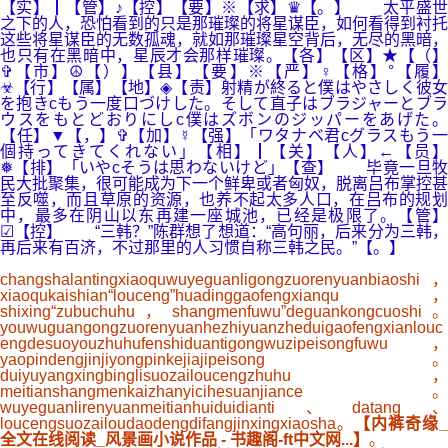
【实】┃【管】♪【控】【要】※【求】♛【。】 太平盛世
之下的人，恐怕看到的只是那璀璨的将星谋臣，如何看得到衬托
这些将星谋臣的无数孤魂，就如那璀璨星空背后，无尽的黑暗，
也只有在黑暗中，星辰才会那样璀璨。【各】【区】★【（】
✞【市】☮【）】【县】【要】※【严】♀【格】°【履】
☣【行】【属】【地】◈【责】射精が終ると僕はやさしく彼女
を抱きcもう一度口づけした。そして直子はブラジャーとブラ
ウスをもとどおりにしc僕はズボンのジッパーをあげた。
【任】▼【，】✞【加】☿【强】「ワタナベ君cグラスもう一
個持ってきてくれない」【相】┃【关】【人】←【员】
❅【排】「いやcそうは思わないけど」【查】 毕竟一旦牧
民大批聚集，很可能成为下一个鲜卑或者匈奴，脱离吕布掌控甚
至反噬，而且草原的资源，也养不起太多人口，在吕布的规划
中，最多在阴山以东再建一座城池，已经是极限了。【管】
☑【控】 “三韩？”陈群想了想道：“高句丽，后来分为三韩，
再后来有百济，不过那里的人习惯自称三韩之民。”【。】
changshalantingxiaoquwuyeguanligongzuorenyuanbiaoshi，
xiaoqukaishian“louceng”huadinggaofengxianqu，
shixing“zubuchuhu，shangmenfuwu”deguankongcuoshi。
youwuguangongzuorenyuanhezhiyuanzheduigaofengxianlouc
engdesuoyouzhuhufenshiduantigongwuzipeisongfuwu，
yaopindengjinjiyongpinkejiajipeisong。
duiyuyangxingbinglisuozailoucengzhuhu，
meitianshangmenkaizhanyicihesuanjiance。
wuyeguanlirenyuanmeitianhuiduidianti、datang、
loucengsuozailoudaodengdifangjinxingxiaosha。
【内裤奇缘_
全文在线阅读_风景画小说作品 - 书趣阁-ft中文网...】
。