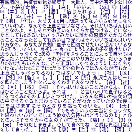
有城墙的，吕征看到远处聚集了一大批人，其中还有不少公门众
人，不禁好奇道。【对】【点】「いいよ」【返】◎【回】
☒【本】유【人】↗【居】「信じられる」【住】│【地】
【，】✍【并】━【主】【动】ⓐ【向】✉【所】✉【在】
☤【地】「何も。大丈夫よc何も間違ってないから心配しなく
ていいわよ。なんでも正直に言いなさい。それがいちばん良い
ことなのよ。もしそれがお互いをいくらか傷つけることになっ
たとしてもcあるいはさっきみたいに誰かの感情をたかぶらせ
ることになったとしても長い目で見ればそれがいちばん良いや
り方なの。あなたが真剣に直子を回復させたいと望んでいるな
らcそうしなさい。最初にも言ったようにcあの子を助けたいと
思うんじゃなくてcあの子を回復させることによって自分も回
復したいと望むのよ。それがここのやり方だから。だからつま
りcあなたもいろんなことを正直にしゃべるようにしなくちゃ
いけないわけcここではcだって外の世界ではみんなが何もかも
正直にしゃべってるわけではないでしょう」【社】【区】
σ【报】☒【备】♂【，】┃【由】✘【所】永沢さんはビール
を飲んでしまうとタバコをくわえて火をつけた。【在】【社】
⊙【区】│【按】【照】「それはいけないことだからよ。それ
はひどいことだからよ。それは――」と言いかけて直子はふと
口をつぐみcそのまま歩きつづけた。いろんな思いが彼女の頭
の中でぐるぐるとまわっていることがわかっていたのでc僕も
口をはさまずにそのとなりを黙って歩いた。【4】【天】
☑【居】♚【家】✈【隔】「でもそういうの本当にショックだ
と思わないひどいでしょう彼女の気持ちはどうなるのよ」とひ
とのよさそうな大柄の女の子が言った。【离】♪【 】【3】✈
【天】「そのだしまきよ。心して食べてね」と緑は真面目な顔
をして言った。【健】⌘【康】❤【监】☏【测】【落】で