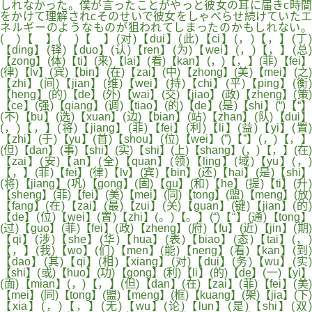
しれなかった。僕が言ったことがやっと彼女の耳に届きc時間
をかけて理解されcそのせいで彼女をしゃべらせ続けていたエ
ネルギーのようなものが狙われてしまったのかもしれない。
( )【 】( )【 】(对)【dui】(此)【ci】(，)【，】(丁)
【ding】(铎)【duo】(认)【ren】(为)【wei】(，)【，】(总)
【zong】(体)【ti】(来)【lai】(看)【kan】(，)【，】(菲)【fei】
(律)【lv】(宾)【bin】(在)【zai】(中)【zhong】(美)【mei】(之)
【zhi】(间)【jian】(维)【wei】(持)【chi】(平)【ping】(衡)
【heng】(的)【de】(外)【wai】(交)【jiao】(政)【zheng】(策)
【ce】(强)【qiang】(调)【tiao】(的)【de】(是)【shi】(“)【“】
(不)【bu】(选)【xuan】(边)【bian】(站)【zhan】(队)【dui】
(，)【，】(将)【jiang】(菲)【fei】(利)【li】(益)【yi】(置)
【zhi】(于)【yu】(首)【shou】(位)【wei】(”)【”】(，)【，】
(但)【dan】(事)【shi】(实)【shi】(上)【shang】(，)【，】(在)
【zai】(安)【an】(全)【quan】(领)【ling】(域)【yu】(，)
【，】(菲)【fei】(律)【lv】(宾)【bin】(还)【hai】(是)【shi】
(将)【jiang】(巩)【gong】(固)【gu】(和)【he】(提)【ti】(升)
【sheng】(菲)【fei】(美)【mei】(同)【tong】(盟)【meng】(放)
【fang】(在)【zai】(最)【zui】(关)【guan】(键)【jian】(的)
【de】(位)【wei】(置)【zhi】(。)【。】(“)【“】(通)【tong】
(过)【guo】(菲)【fei】(政)【zheng】(府)【fu】(近)【jin】(期)
【qi】(涉)【she】(华)【hua】(表)【biao】(态)【tai】(，)
【，】(我)【wo】(们)【men】(能)【neng】(看)【kan】(到)
【dao】(其)【qi】(相)【xiang】(对)【dui】(务)【wu】(实)
【shi】(或)【huo】(功)【gong】(利)【li】(的)【de】(一)【yi】
(面)【mian】(，)【，】(但)【dan】(在)【zai】(菲)【fei】(美)
【mei】(同)【tong】(盟)【meng】(框)【kuang】(架)【jia】(下)
【xia】(，)【，】(无)【wu】(论)【lun】(是)【shi】(双)