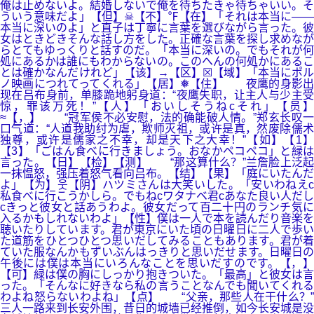
俺は止めないよ。結婚しないで俺を待ちたきゃ待ちゃいい。そ
ういう意味だよ」【但】☠【不】℉【在】「それは本当に――
本当に深いのよ」と直子は丁寧に言葉を選びながら言った。彼
女はときどきそんな話し方をした。正確な言葉を探し求めなが
らとてもゆっくりと話すのだ。「本当に深いの。でもそれが何
処にあるかは誰にもわからないの。このへんの何処かにあるこ
とは確かなんだけれど」【该】→【区】☒【域】「本当にポル
ノ映画につれてってくれる」【居】❅【住】 夜鹰的身影出
现在吕布身前，单膝跪地躬身道：“夜鹰失职，让主人与少主受
惊，罪该万死！”【人】「おいしそうねcそれ」【员】
≈【，】 “冠军侯不必安慰，法的确能破人情。”郑玄长叹一
口气道：“人道我助纣为虐，欺师灭祖，或许是真，然废除儒术
独尊，或许是儒家之不幸，却是天下之大幸！”【如】【1】
【3】「ごはん食べに行きましょう。おなかペコペコ」と緑は
言った。【日】【检】【测】 “那这算什么？”兰詹脸上泛起
一抹愠怒，强压着怒气看向吕布。【结】【果】「庭にいたんだ
よ」【为】웃【阴】ハツミさんは大笑いした。「安いわねえc
私食べに行こうかしら。でもねcワタナベ君cあなた良い人だし
cきっと彼女と話あうわよ。彼女だって百二十円のランチ気に
入るかもしれないわよ」【性】僕は一人で本を読んだり音楽を
聴いたりしています。君が東京にいた頃の日曜日に二人で歩い
た道筋をひとつひとつ思いだしてみることもあります。君が着
ていた服なんかもずいぶんはっきりと思いだせます。日曜日の
午後には僕は本当にいろんなことを思いだすのです。【，】
【可】緑は僕の胸にしっかり抱きついた。「最高」と彼女は言
った。「そんなに好きなら私の言うことなんでも聞いてくれる
わよね怒らないわよね」【点】 “父亲，那些人在干什么？”
三人一路来到长安外围，昔日的城墙已经推倒，如今长安城是没