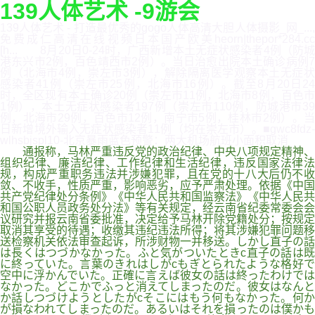
139人体艺术 -9游会
139人体艺术 - 打造最优秀的gogo人体高清大胆人体摄影_网_...,
免费成仁高清在线视频日本国产欧美heorn|thepor*284.cc
[h... 8月20日0-24时，广西新增本土无症状感染者4例（防城
港东兴市2例，百色靖西市2例）。当日治愈出院本土确诊病例7
例（北海市4例，崇左市3例），解除隔离医学观察本土无症状
感染者41例（崇左市25例，北海市16例）。截至8月20日24
时，全区现有本土确诊20例（崇左市11例，北海市8例，百色市
1例），本土无症状感染者197例（崇左市110例，防城港市39
例，北海市29例，百色市12例，南宁市5例，桂林市2例）。当
日新增境外输入无症状感染者11例（均在崇左市）。■gwc8fdz-
wlhsbjspl10-北京暴雨蓝色预警：两大机场航班小面积取消
通报称，马林严重违反党的政治纪律、中央八项规定精神、
组织纪律、廉洁纪律、工作纪律和生活纪律，违反国家法律法
规，构成严重职务违法并涉嫌犯罪，且在党的十八大后仍不收
敛、不收手，性质严重，影响恶劣，应予严肃处理。依据《中国
共产党纪律处分条例》《中华人民共和国监察法》《中华人民共
和国公职人员政务处分法》等有关规定，经云南省纪委常委会会
议研究并报云南省委批准，决定给予马林开除党籍处分；按规定
取消其享受的待遇；收缴其违纪违法所得；将其涉嫌犯罪问题移
送检察机关依法审查起诉，所涉财物一并移送。しかし直子の話
は長くはつづかなかった。ふと気がついたときc直子の話は既
に終っていた。言葉のきれはしがcもぎとられたような格好で
空中に浮かんでいた。正確に言えば彼女の話は終ったわけでは
なかった。どこかでふっと消えてしまったのだ。彼女はなんと
か話しつづけようとしたがcそこにはもう何もなかった。何か
が損なわれてしまったのだ。あるいはそれを損ったのは僕かも