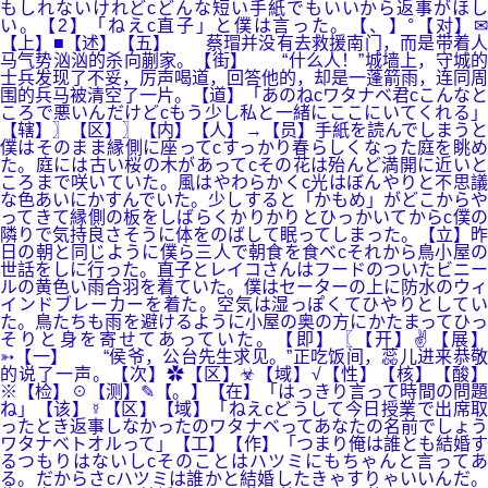
もしれないけれどcどんな短い手紙でもいいから返事がほし
い。【2】「ねえc直子」と僕は言った。【、】°【对】✉
【上】■【述】【五】 蔡瑁并没有去救援南门，而是带着人
马气势汹汹的杀向蒯家。【街】 “什么人！”城墙上，守城的
士兵发现了不妥，厉声喝道，回答他的，却是一蓬箭雨，连同周
围的兵马被清空了一片。【道】「あのねcワタナベ君cこんなと
ころで悪いんだけどcもう少し私と一緒にここにいてくれる」
【辖】〗【区】〗【内】【人】→【员】手紙を読んでしまうと
僕はそのまま縁側に座ってcすっかり春らしくなった庭を眺め
た。庭には古い桜の木があってcその花は殆んど満開に近いと
ころまで咲いていた。風はやわらかくc光はぼんやりと不思議
な色あいにかすんでいた。少しすると「かもめ」がどこからや
ってきて縁側の板をしばらくかりかりとひっかいてからc僕の
隣りで気持良さそうに体をのばして眠ってしまった。【立】昨
日の朝と同じように僕ら三人で朝食を食べcそれから鳥小屋の
世話をしに行った。直子とレイコさんはフードのついたビニー
ルの黄色い雨合羽を着ていた。僕はセーターの上に防水のウィ
インドブレーカーを着た。空気は湿っぽくてひやりとしてい
た。鳥たちも雨を避けるように小屋の奥の方にかたまってひっ
そりと身を寄せてあっていた。【即】〖【开】✌【展】
➳【一】 “侯爷，公台先生求见。”正吃饭间，蕊儿进来恭敬
的说了一声。【次】✿【区】☣【域】√【性】【核】【酸】
※【检】☉【测】✎【。】【在】「はっきり言って時間の問題
ね」【该】☿【区】【域】「ねえcどうして今日授業で出席取
ったとき返事しなかったのワタナベってあなたの名前でしょう
ワタナベトオルって」【工】【作】「つまり俺は誰とも結婚す
るつもりはないしcそのことはハツミにもちゃんと言ってあ
る。だからさcハツミは誰かと結婚したきゃすりゃいいんだ。