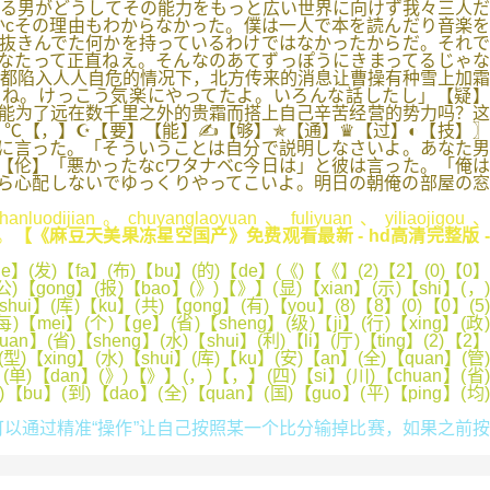
る男がどうしてその能力をもっと広い世界に向けず我々三人だ
cその理由もわからなかった。僕は一人で本を読んだり音楽を
抜きんでた何かを持っているわけではなかったからだ。それで
なたって正直ねえ。そんなのあてずっぽうにきまってるじゃな
都陷入人人自危的情况下，北方传来的消息让曹操有种雪上加霜
たね。けっこう気楽にやってたよ。いろんな話したし」【疑】
能为了远在数千里之外的贵霜而搭上自己辛苦经营的势力吗？这
℃【，】☪【要】【能】✍【够】✯【通】♛【过】◐【技】〗
に言った。「そういうことは自分で説明しなさいよ。あなた男
】【律】™【伦】「悪かったなcワタナベc今日は」と彼は言った。「俺は
ら心配しないでゆっくりやってこいよ。明日の朝俺の部屋の窓
izhanluodijian。chuyanglaoyuan、fuliyuan、yiliaojigou、
a。
【《麻豆天美果冻星空国产》免费观看最新 - hd高清完整版 
yue】(发)【fa】(布)【bu】(的)【de】(《)【《】(2)【2】(0)【0】
(公)【gong】(报)【bao】(》)【》】(显)【xian】(示)【shi】(，)
hui】(库)【ku】(共)【gong】(有)【you】(8)【8】(0)【0】(5)
)【mei】(个)【ge】(省)【sheng】(级)【ji】(行)【xing】(政)
n】(省)【sheng】(水)【shui】(利)【li】(厅)【ting】(2)【2】
型)【xing】(水)【shui】(库)【ku】(安)【an】(全)【quan】(管)
】(单)【dan】(》)【》】(，)【，】(四)【si】(川)【chuan】(省)
)【bu】(到)【dao】(全)【quan】(国)【guo】(平)【ping】(均)
通过精准“操作”让自己按照某一个比分输掉比赛，如果之前按