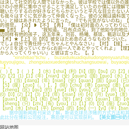
は決して社交的な人間ではなかった。彼は学校では僕以外の誰
けの小世界に集中させることで満足していたのか僕には理解で
聴いたりするのが好きなどちらかというと平凡な目立たない人
も我々はすぐに気があって仲良くなった。彼の父親は歯科医で
い」と緑はあきれたように言った。「でも元気がないのね」
的感觉。【众】❥【不】【再】「僕は初対面の人ってわりに
▅【虑】【。】 “我知道。”吕布点点头，到了他如今的地位
边同样有他的孩子，这五年来，刘芸、杨曦、蔡琰、甄宓以及大
【术】★【上】☒【的】彼女はため息のようなものをついた。
でしょ自分で責任持ってちゃんとやんなさい」【时】【接】←【管】【来
ハツミを送っていくからcお前一人であとやってくれよ」【理
から入ってくりゃいい」と彼は言った。【。】
“xinshitiao”tichu，buzaiduikuadiquliudongrenyuanzha
tuoyoujigou、zhongxiaoxuedengteshuchangsuowai，buyaoqi
...】
。
( )【 】( )【 】(水)【shui】(利)【li】(部)【bu】(2)【2】(
(2)【2】(1)【1】(年)【nian】(全)【quan】(国)【guo】(水)【s
【，】(当)【dang】(年)【nian】(全)【quan】(国)【guo】(已)【
【5】(座)【zuo】(，)【，】(除)【chu】(港)【gang】(澳)【ao】
【zheng】(区)【qu】(约)【yue】(有)【you】(2)【2】(6)【6】(
(0)【0】(2)【2】(3)【3】(年)【nian】(4)【4】(月)【yue】(发
【guan】(理)【li】(和)【he】(安)【an】(全)【quan】(度)【d
【sheng】(只)【zhi】(有)【you】(1)【1】(0)【0】(座)【zu
【jun】(水)【shui】(平)【ping】(的)【de】(一)【yi】(半)【b
据中国新闻周刊采访了解，斯诺克球员涉赌的方式方法和其他
此比分在博彩公司投注，赛后便可以实现获利。
【美女露0奶
网站地图