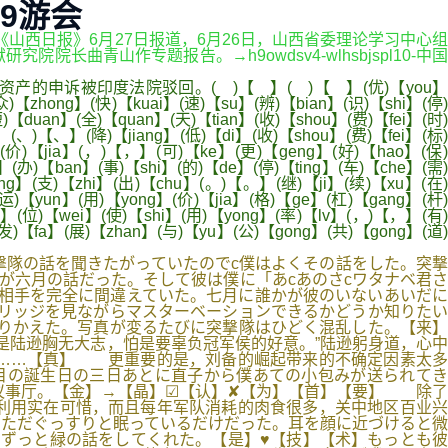
-9游会
载 据《山西日报》6月27日报道，6月26日，山西省委理论学习中心组
青山作专题报告。→h9owdsv4-wlhsbjspl10-中国
申诉被印度法院驳回。( )【 】( )【 】(优)【you】
)【zhong】(快)【kuai】(速)【su】(辨)【bian】(识)【shi】(停)
【duan】(全)【quan】(天)【tian】(收)【shou】(费)【fei】(时)
】(、)【、】(降)【jiang】(低)【di】(收)【shou】(费)【fei】(标)
n】(价)【jia】(，)【，】(可)【ke】(更)【geng】(好)【hao】(保
】(办)【ban】(事)【shi】(的)【de】(停)【ting】(车)【che】(需)
ong】(支)【zhi】(出)【chu】(。)【。】(继)【ji】(续)【xu】(在)
(运)【yun】(用)【yong】(价)【jia】(格)【ge】(杠)【gang】(杆)
he】(位)【wei】(使)【shi】(用)【yong】(率)【lv】(，)【，】(有)
(发)【fa】(展)【zhan】(与)【yu】(公)【gong】(共)【gong】(道)
隊の話を聞きたがっていたのでc僕はよくその話をした。突撃
が六月の話だった。そして彼は僕に「あcあのさcワタナベ君さ
る相手を完全に間違えていた。七月に誰かが彼のいないあいだに
リッジを見ながらマスターベーションできるかどうか知りたい
りかえた。写真が変るたびに突撃隊はひどく混乱した。【来】
是陆逊胸无大志，怕是要辜负冠军侯的好意。”陆逊躬身道，心中
统……【真】 更重要的是，刘备的崛起带来的不确定因素太多
目の誕生日の三日あとに直子から僕あての小包みが送られてき
议事厅。【金】→【晶】☑【认】✘【为】【首】【要】 除了
利用实在可惜，而且每年军队消耗的肉食很多，关中地区百业兴
ただぐっすりと眠っているだけだった。耳を顔に近づけると微
ずっと緑の話をしてくれた。【是】♥【技】【术】もっとも彼