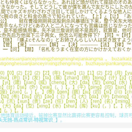
とも仲良くはならなかった。あれほど頭が切れて座談の才のあ
きなかった。そしてどうして彼が僕を選んで友だちにしたのか
間でcキズキがわざわざ注目して話しかけてくるような他人に
c腕の良さと料金の高さで知られていた。【上】¿【让】「あ
【公】 就在曹操刚刚将这股刺杀风暴镇压下来，整个关东大地
苦手なんだけどcあの人と二人になっても苦痛は感じなかっ
，是不能感情用事，先不说兰詹说的是不是真的，就算是，他可
乔先后为他诞下三子两女，他怎么可能舍得下？【同】≈【时】
【随】「嫌よcそんなの」とお姉さんらしい人は突き放すよう
】------------【解】→【决】------------【法
】━【问】【题】「名札をうまく在室の方にかけかえておくか
yanhesuanjianceyinxingzhengminghejiankangma，buzaika
utigonghesuanjianceyinxingzhengming，buzhayanjiankangm
0)【0】(2)【2】(2)【2】(年)【nian】(1)【1】(2)【2】(月)【
hui】(利)【li】(发)【fa】(展)【zhan】(统)【tong】(计)【ji】
yi】(建)【jian】(成)【cheng】(大)【da】(型)【xing】(水)【s
(台)【tai】(外)【wai】(，)【，】(平)【ping】(均)【jun】(每
座)【zuo】(。)【。】(根)【gen】(据)【ju】(四)【si】(川)【chua
)【fa】(布)【bu】(的)【de】(《)【《】(大)【da】(中)【zhong】(
u】(汛)【xun】(责)【ze】(任)【ren】(人)【ren】(名)【ming
o】(大)【da】(型)【xing】(水)【shui】(库)【ku】(，)【，】(不
an】(。)【。】
体育运动接近。输掉比赛显然比赢得比赛更容易控制，球员可以
头无挡-热点常识-特视常识_】
。