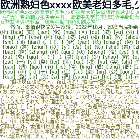
欧洲熟妇色xxxx欧美老妇多毛,
欧洲熟妇色xxxx欧美老妇多毛,少妇被粗大的猛烈进出图片,国...
（扩大）专题辅导报告会召开，邀请中央学习贯彻习近平新时代中国特
女篮获世界杯亚军，姚明强调“不能头脑发热”
然而，事情很快又发生反转。2022年10月，印度当局拒绝解
(化)【hua】(简)【jian】(化)【hua】(区)【qu】(域)【yu】(分)【
【ting】(车)【che】(区)【qu】(域)【yu】(和)【he】(收)【shou
【shi】(间)【jian】(、)【、】(延)【yan】(长)【chang】(免)【mi
【biao】(准)【zhun】(以)【yi】(及)【ji】(设)【she】(置)【
【bao】(障)【zhang】(群)【qun】(众)【zhong】(夜)【ye】(间)【
【xu】(求)【qiu】(，)【，】(减)【jian】(少)【shao】(群)【qu
【zai】(一)【yi】(类)【lei】(区)【qu】(域)【yu】(实)【shi】(
【gan】(调)【tiao】(节)【jie】(停)【ting】(放)【fang】(周)
【you】(利)【li】(于)【yu】(促)【cu】(进)【jin】(公)【gong】
【dao】(路)【lu】(资)【zi】(源)【yuan】(合)【he】(理)【li】
“但我现在也想杀人，谁让我杀！”曹操一把将宝剑扔在地上，
隊はクラスの女の子もちろん地理学科の女の子と一度デートし
cおc女の子とさcどんな話するのcいつも」と質問した。僕
アムステルダムの運河の写真を外しcかわりにサンフランシス
というただそれだけの理由だった。すごく喜んでやってたぜと
⌘【无】☿【人】しかしどれだけ待っても返事は来なかった。
也有些忐忑，如果吕布强留，他还真没什么办法，这位可是有
了，如果这家伙赢了，全取了荆州，那可比历史上同时期的刘
た。中には葡萄色の丸首のセーターと手紙が入っていた。【人
乞降城之外，金莲川也准备建立一座城池与乞降城东西呼应，
起，但畜牧业却因为军队的消耗过高，一直处于供不应求状态。
かな寝息が聞こえた。それで僕は安心して隣りの奥さんと話を