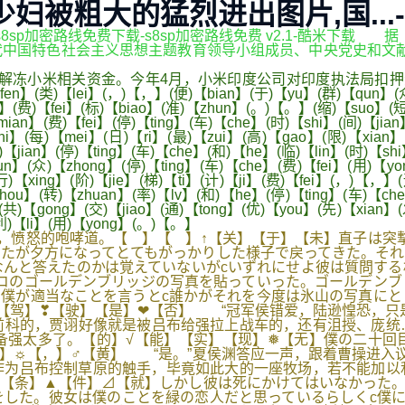
少妇被粗大的猛烈进出图片,国...
,s8sp加密路线免费下载-s8sp加密路线免费 v2.1-酷米下
色社会主义思想主题教育领导小组成员、中央党史和文献研究院院长曲
冻小米相关资金。今年4月，小米印度公司对印度执法局扣押资产的
fen】(类)【lei】(，)【，】(便)【bian】(于)【yu】(群)【qun】(众
】(费)【fei】(标)【biao】(准)【zhun】(。)【。】(缩)【suo】(短)
an】(费)【fei】(停)【ting】(车)【che】(时)【shi】(间)【jian
zhi】(每)【mei】(日)【ri】(最)【zui】(高)【gao】(限)【xia
jian】(停)【ting】(车)【che】(和)【he】(临)【lin】(时)【shi
n】(众)【zhong】(停)【ting】(车)【che】(费)【fei】(用)【y
行)【xing】(阶)【jie】(梯)【ti】(计)【ji】(费)【fei】(，)【，】
【zhou】(转)【zhuan】(率)【lv】(和)【he】(停)【ting】(车)【c
(共)【gong】(交)【jiao】(通)【tong】(优)【you】(先)【xian】
(利)【li】(用)【yong】(。)【。】
愤怒的咆哮道。【 】【 】↑【关】【于】【未】直子は突撃
たが夕方になってとてもがっかりした様子で戻ってきた。それ
がなんと答えたのかは覚えていないがcいずれにせよ彼は質問す
コのゴールデンブリッジの写真を貼っていった。ゴールデンブ
僕が適当なことを言うとc誰かがそれを今度は氷山の写真にと
【驾】❣【驶】【是】❤【否】 “冠军侯错爱，陆逊惶恐，只
前科的，贾诩好像就是被吕布给强拉上战车的，还有沮授、庞
备强太多了。【的】√【能】【实】【现】❅【无】僕の二十回
】☼【，】♂【黄】 “是。”夏侯渊答应一声，跟着曹操进入
作为吕布控制草原的触手，毕竟如此大的一座牧场，若不能加以
【条】▲【件】⊿【就】しかし彼は死にかけてはいなかった。
した。彼女は僕のことを緑の恋人だと思っているらしくc僕に