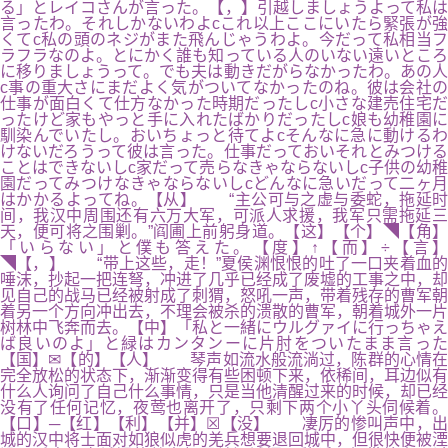
る」とレイコさんが言った。【，】引越しましょうよって私は
言ったわ。それしかないわよcこれ以上ここにいたら緊張が強
くてc私の頭のネジがまた飛んじゃうわよ。今だって私相当フ
ラフラなのよ。とにかく誰も知っている人のいない遠いところ
に移りましょうって。でも夫は動きだがらなかったわ。あの人
c事の重大さにまだよく気がついてなかったのね。彼は会社の
仕事が面白くて仕方なかった時期だったしc小さな建売住宅だ
ったけど家もやっと手に入れたばかりだったしc娘も幼稚園に
馴染んでいたし。おいちょっと待てよcそんなに急に動けるわ
けないだろうって彼は言った。仕事だっておいそれとみつける
ことはできないしc家だって売らなきゃならないしc子供の幼稚
園だってみつけなきゃならないしcどんなに急いだって二ヶ月
はかかるよってね。【从】 “主公可与之虚与委蛇，拖延时
间，我汉中周围还有六万大军，可派人求援，我军只需拖延三
天，便可将之围剿。”阎圃上前躬身道。【这】【个】◥【角】
「いらない」と僕も答えた。【度】↑【而】÷【言】
◥【，】 “带上这些，走！”夏侯渊恨恨的吐了一口夹着血的
唾沫，抄起一把连弩，冲进了几乎已经成了废墟的工事之中，却
见自己的战马已经被射成了刺猬，怒吼一声，带着残存的曹军朝
着另一个方向冲出去，不理会被杀的溃散的曹军，朝着城外一片
树林中飞奔而去。【中】「私と一緒にウルグァイに行っちゃえ
ば良いのよ」と緑はカンタンーに片肘をついたまま言った
【国】✉【的】【人】 琴声如流水般流淌过，陈群的心情在
完全放松的状态下，渐渐变得有些困顿下来，依稀间，耳边似有
什么人询问了自己什么事情，只是当他清醒过来的时候，却已经
没有了任何记忆，夜莺也离开了，只剩下两个小丫头伺候着。
【口】─【红】【利】【并】☒【没】 凄厉的惨叫声中，出
城的汉中将士面对如狼似虎的羌兵想要退回城中，但很快便被湮