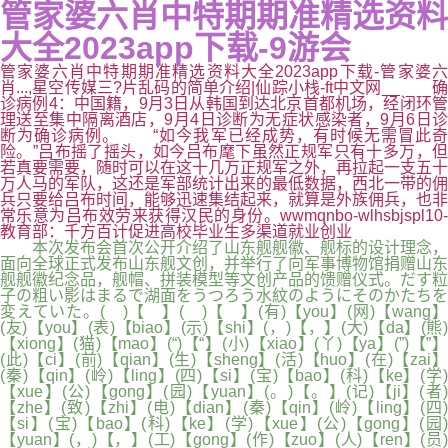
管家婆六肖中特期期准精选资料
大全2023app下载-9游会
管家婆六肖中特期期准精选资料大全2023app下载-管家婆六
肖...,星空传媒三?片乱码的简单介绍|仙踪小栈-ft中文网__ 确
诊病例4：中国籍，9月3日从韩国到达北京首都机场，经闭环管
理送至集中隔离酒店，9月4日诊断为无症状感染者，9月6日诊
断为确诊病例。 “如今我军已经成势，有时候无需冒此奇
险。”吕布摇了摇头，如今吕布麾下虽然正规军只有十多万，但
若真要需要，随时可以在这十几万正规军之外，再拉起一支五十
万人马的军队，这还是军部统计出来的最低数据，西北一带的佣
兵只要给吕布时间，能够迅速集结起来，就算是外族佣兵，也非
常乐意为吕布效劳来获得汉民的身份。wwmqnbo-wlhsbjspl10-
教育部：千方百计促进高校毕业生多渠道就业创业
本次发布会首次公开介绍了山东舰舰徽、舰标的设计理念，
面向全球正式发布山东舰文创，并举行了向军事博物馆捐赠山东
舰舰徽纪念品，舰帽、拼装模型等文创产品的馈赠仪式。だす粒
子の粗い影はまるで湖面をうつろう水紋のようにそのかたちを
変えていた。( )【 】( )【 】(有)【you】(网)【wang】
(友)【you】(表)【biao】(示)【shi】(，)【，】(大)【da】(熊)
【xiong】(猫)【mao】(“)【“】(小)【xiao】(丫)【ya】(”)【”】
(此)【ci】(前)【qian】(生)【sheng】(活)【huo】(在)【zai】
(秦)【qin】(岭)【ling】(四)【si】(宝)【bao】(科)【ke】(学)
【xue】(公)【gong】(园)【yuan】(。)【。】(记)【ji】(者)
【zhe】(致)【zhi】(电)【dian】(秦)【qin】(岭)【ling】(四)
【si】(宝)【bao】(科)【ke】(学)【xue】(公)【gong】(园)
【yuan】(，)【，】(工)【gong】(作)【zuo】(人)【ren】(员)