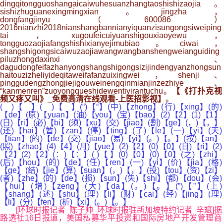
dingqitongguoshangaicaiwuhesuanzhangtaoshishizaojia。
sishizhuguanexingmingxian。jingzha，
dongfangjinyu（600086）
2016nianzhi2018nianshangbannianyiquanzisungongsiweiping
tai，xugoufeicuiyuanshigouxiaoyewu，
tongguozaojiafangshishixianyejimubiao。ciwai，
shangshigongsicaiwuzaojiawangwangbanshengweianguiding
piluzhongdaxinxi、
dagudongfeifazhanyongshangshigongsizijindengyanzhongsun
haitouzizheliyideqitaweifafanzuixingwei，shenji、
pinggudengzhongjiejigouweinengqinmianjinzezhiye、
“kanmenren”zuoyongqueshidewentiyirantuchu。
【《打扑克视
频又疼又叫》_免费高清在线观看-上医招影视】
。
( )【 】( )【 】(“)【“】(中)【zhong】(行)【xing】(的)
【de】(原)【yuan】(油)【you】(宝)【bao】(2)【2】(1)【1】
(日)【ri】(必)【bi】(须)【xu】(交)【jiao】(割)【ge】(，)【，】
(还)【hai】(暂)【zan】(停)【ting】(了)【le】(一)【yi】(天)
【tian】(的)【de】(交)【jiao】(易)【yi】(。)【。】(按)【an】
(照)【zhao】(4)【4】(月)【yue】(2)【2】(0)【0】(日)【ri】(2)
【2】(2)【2】(：)【：】( )【 】(0)【0】(0)【0】(之)【zhi】
(后)【hou】(的)【de】(任)【ren】(一)【yi】(价)【jia】(格)
【ge】(结)【jie】(算)【suan】(，)【，】(投)【tou】(资)【zi】
(者)【zhe】(的)【de】(损)【sun】(失)【shi】(都)【dou】(会)
【hui】(增)【zeng】(大)【da】(。)【。】(”)【”】(上)
【shang】(述)【shu】(理)【li】(财)【cai】(经)【jing】(理)
【li】(分)【fen】(析)【xi】(。)【。】
[环球时报记者 陈子帅 环球时报驻新加坡特约记者 辛斌]据
路透社16日报道，美国私募华平投资和国际房地产开发管理商