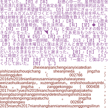
を見ていた。【资】✌【本】 赵德心中一沉，虽然知道在张
辽击溃几支援军之后，主力肯定会来，只是没想到来的这么快，
第一次，赵德不希望援军抵达。【在】は背中にぎゅっと爪を立
ててcオルガズムが近づくと十六回も他の男の名前を呼んだ。
僕は射精を遅らせるために一生懸命回数を数えていたのだ。そ
してそのまま我々は眠った。【未】♪【来】 “有什么心愿未
了，姐姐会尽量帮你。”蔡氏淡然道。【有】【望】◆【继】
◇【续】➳【提】「素敵だろうね」と僕はビスタチオの殻をむ
きながら言った。【高】◥【，】「さあ見当もつかないね」
【教】☆【育】♛【投】◎【资】ღ【可】 “夫君，发生了什
么事？”夫人见张鲁一脸阴郁，不禁问道。【以】♪【进】【一】
【步】その週の木曜日にc僕は永沢さんと食堂で顔をあわせ
た。彼は食事をのせた盆を持って僕のとなりに座りcこのあい
だいろいろ済まなかったなと謝まった。【增】♪【长】「そん
なに時間とらせない。五分でいいよ」と僕は言った。【人】
☼【力】ツ【资】【本】√【的】【优】「一度に」と僕はびっ
くりして訊いた。【势】┆【。】
zhexieanjianchengxianyixiatedian：
yishizaojiazhouqichang，sheanjineda。jingzha，
suolinggufen（002766）
2016zhi2018nianlianxusannianxugouhaiwaiyewu、
weizaohuikuandanju，xuzengjuelirun。ershishouduanyinbi、
fuza。jingzha，zanggekonggu（000408）
2017nian7yuezhi2018nianchuantongshangbaijiakehu，
liyongdazongshangpinmaoyideteshuxingshishizaojia。
sanshixitongxingzaojiatuchu。jingzha，
longlishengwu（002604）
2015nianzhi2017nianshangbannianweixuzenggongsilirun，