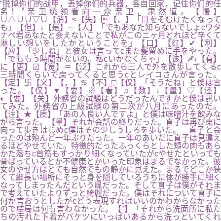
“脱掉你们的战甲，丢掉你们的兵器，各自回家，记住你们的任
务！”亲卫统领看向一众亲卫，肃然道。【慢】
∪△∪∪▽∪【消】≈【失】【，】「目をそむけたくなって
も」【但】↓【是】─【人】「でもあなた知らないでしょcワタ
ナベ君あなたと会えないことで私がこのニヶ月どれほど辛くて
淋しい想いをしたかということを」【口】【红】✔【利】
【应】「少しね」と彼女は言ってcまた髪留めに手をやった。
「でももう時間がないの。私cいかなくちゃ」【该】✍【有】
に【更】☑【宽】♒【泛】これから三人で外を散歩してくるc
三時間くらいで戻ってくると思うcとレイコさんが言った。
【定】卐【义】【，】♋【不】□【仅】「そうだね」と僕は言
った。【仅】▼【要】※【看】♫【数】↓【量】♡【还】
◐【要】【关】外務省の試験はどうだったんですかと僕は訊い
てみた。外務省の上級試験の第二次が八月にあったのだ。
【注】★【质】「あの人良い人ですよ」と僕は味噌汁を飲みな
がら言った。【量】それが会話の終りだった。直子は再び東に
向って歩きはじめc僕はその少しうしろを歩いた。 直子と会
ったのは殆んど一年ぶりだった。一年のあいだに直子は見違え
るほどやせていた。特徴的だったふっくらとした頬の肉もあら
かた落ちc首筋もすっかり細くなっていたがcやせたといっても
骨ばっているとか不健康とかいった印象はまるでなかった。彼
女のやせ方はとても自然でもの静かに見えた。まるでどこか狭
くて細長い場所にそっと身を隠しているうちに体が勝手に細く
なってしまったんだという風だった。そして直子は僕がそれま
で考えていたよりずっと綺麗だった。僕はそれについて直子に
何か言おうとしたがcどう表現すればいいのかわからなかった
ので結局は何も言わなかった。【”】「それから洗面所に私た
ちの汚れた下着がバケツにいっぱいあるから洗っといてくれ