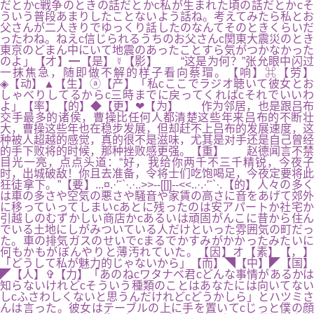
だとかc戦争のときの話だとかc私が生まれた頃の話だとかcそ
ういう普段あまりしたことないよう話ね。考えてみたら私とお
父さんが二人きりでゆっくり話したのなんてそのときくらいだ
ったわね。ねえc信じられるうちのお父さんc関東大震災のとき
東京のどまん中にいて地震のあったことすら気がつかなかった
のよ」【才】━【是】☿【影】 “这是为何？”张允眼中闪过
一抹焦急，随即做不解的样子看向蔡瑁。【响】⌘【劳】
◈【动】▲【生】ⓐ【产】「私cここでラジオ聴いて彼女とお
しゃべりしてるからc三時までに戻ってくればcそれでいいわ
よ」【率】【的】◆【更】❤【为】 作为邻居，也是跟吕布
交手最多的诸侯，曹操比任何人都清楚这些年来吕布的不断壮
大，曹操这些年也在稳步发展，但却赶不上吕布的发展速度，这
种被人超越的感觉，真的很不是滋味，尤其是对手还是自己曾经
的手下败将的时候，那种挫败感更强。【重】 赵德闻言不禁
目光一亮，点点头道：“好，我给你两千不三千精锐，今夜子
时，出城破敌！你且去准备，令将士们吃饱喝足，今夜定要将此
狂徒拿下。”【要】...¤.·′ˉ`·.·..>>--[[]]--<<..·.·′ˉ`·.【的】人々の多く
は車の多さや空気の悪さや騒音や家賃の高さに音をあげて郊外
に移っていってしまいcあとに残ったのは安アパートか社宅か
引越しのむずかしい商店かcあるいは頑固がんこに昔から住ん
でいる土地にしがみついている人だけといった雰囲気の町だっ
た。車の排気ガスのせいでcまるでかすみがかかったみたいに
何もかもがぼんやりと薄汚れていた。【因】オ【素】【，】
「どうして私が魅力的じゃないから」【而】◥【中】◤【国】
◤【人】✞【力】「あのねcワタナベ君cどんな事情があるかは
知らないけれどcそういう種類のことはあなたには向いてない
しcふさわしくないと思うんだけれどcどうかしら」とハツミさ
んは言った。彼女はテーブルの上に手を置いてcじっと僕の顔