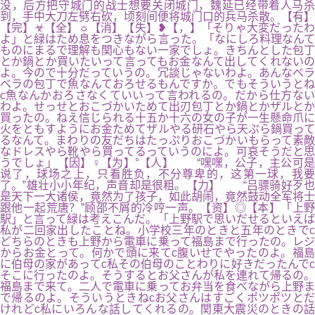
没，后方把守城门的战士想要关闭城门，魏延已经带着人马杀
到，手中大刀左劈右砍，顷刻间便将城门口的兵马杀散。【有】
【完】☣【全】☼【消】【失】❥【，】「そりゃ大変だったわ
よ」と緑はため息をつきながら言った。「なにしろ料理なんて
ものにまるで理解も関心もない一家でしょ。きちんとした包丁
とか鍋とか買いたいって言ってもお金なんて出してくれないの
よ。今ので十分だっていうの。冗談じゃないわよ。あんなベラ
ベラの包丁で魚なんておろせるもんですか。でもそういうとね
c魚なんかおろさなくていいって言われるの。だから仕方ない
わよ。せっせとおこづかいためて出刃包丁とか鍋とかザルとか
買ったの。ねえ信じられる十五か十六の女の子が一生懸命爪に
火をともすようにお金ためてザルやる研石やら天ぷら鍋買って
るなんて。まわりの友だちはたっぷりおこづかいもらって素敵
なドレスやら靴やら買ってるっていうのによ。可哀そうだと思
うでしょ」【因】♀【为】°【人】 “嘿嘿，公子，主公可是
说了，球场之上，只看胜负，不分尊卑的，这第一球，我要
了。”雄壮小小年纪，声音却是很粗。【力】 “吕骠骑好歹也
是天下一大诸侯，竟然为了孩子，如此胡闹，竟然鼓动全军将士
跟他一起荒唐？”顾邵不屑的冷哼一声。【资】◎【本】「上野
駅」と言って緑は考えこんだ。「上野駅で思いだせるといえば
私が二回家出したことね。小学校三年のときと五年のときでc
どちらのときも上野から電車に乗って福島まで行ったの。レジ
からお金とって。何かで頭に来てc腹いせでやったのよ。福島
に伯母の家があってc私その伯母のことわりに好きだったんでc
そこに行ったのよ。そうするとお父さんが私を連れて帰るの。
福島まで来て。二人で電車に乗ってお弁当を食べながら上野ま
で帰るのよ。そういうときねcお父さんはすごくポツポツとだ
けれどc私にいろんな話してくれるの。関東大震災のときの話