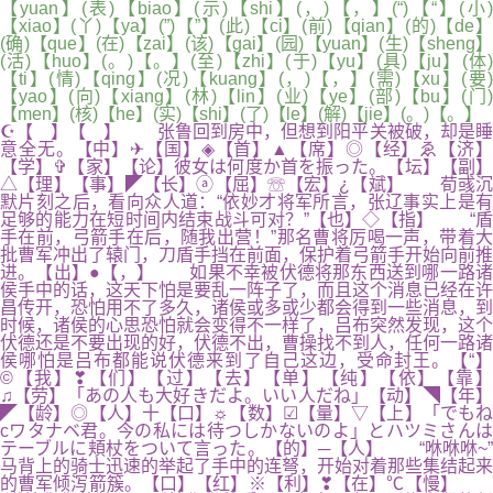
【yuan】(表)【biao】(示)【shi】(，)【，】(“)【“】(小)
【xiao】(丫)【ya】(”)【”】(此)【ci】(前)【qian】(的)【de】
(确)【que】(在)【zai】(该)【gai】(园)【yuan】(生)【sheng】
(活)【huo】(。)【。】(至)【zhi】(于)【yu】(具)【ju】(体)
【ti】(情)【qing】(况)【kuang】(，)【，】(需)【xu】(要)
【yao】(向)【xiang】(林)【lin】(业)【ye】(部)【bu】(门)
【men】(核)【he】(实)【shi】(了)【le】(解)【jie】(。)【。】
☪【 】【 】 张鲁回到房中，但想到阳平关被破，却是睡
意全无。【中】✈【国】◈【首】▲【席】◎【经】ゑ【济】
【学】✞【家】【论】彼女は何度か首を振った。【坛】【副】
△【理】【事】◤【长】ⓐ【屈】☏【宏】¿【斌】 荀彧沉
默片刻之后，看向众人道：“依妙才将军所言，张辽事实上是有
足够的能力在短时间内结束战斗可对？”【也】◇【指】 “盾
手在前，弓箭手在后，随我出营！”那名曹将厉喝一声，带着大
批曹军冲出了辕门，刀盾手挡在前面，保护着弓箭手开始向前推
进。【出】●【，】 如果不幸被伏德将那东西送到哪一路诸
侯手中的话，这天下怕是要乱一阵子了，而且这个消息已经在许
昌传开，恐怕用不了多久，诸侯或多或少都会得到一些消息，到
时候，诸侯的心思恐怕就会变得不一样了，吕布突然发现，这个
伏德还是不要出现的好，伏德不出，曹操找不到人，任何一路诸
侯哪怕是吕布都能说伏德来到了自己这边，受命封王。【“】
©【我】❣【们】【过】【去】【单】【纯】【依】【靠】
♫【劳】「あの人も大好きだよ。いい人だね」【动】◥【年】
◤【龄】◎【人】十【口】☼【数】☑【量】▽【上】「でもね
cワタナベ君。今の私には待つしかないのよ」とハツミさんは
テーブルに頬杖をついて言った。【的】─【人】 “咻咻咻~”
马背上的骑士迅速的举起了手中的连弩，开始对着那些集结起来
的曹军倾泻箭簇。【口】【红】※【利】❣【在】℃【慢】