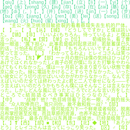
【qiu】(上)【shang】(建)【jian】(立)【li】(一)【yi】(个)
【ge】(永)【yong】(久)【jiu】(存)【cun】(在)【zai】(基)【ji】
(地)【di】(，)【，】(并)【bing】(进)【jin】(一)【yi】(步)
【bu】(将)【jiang】(人)【ren】(类)【lei】(送)【song】(往)
【wang】(火)【huo】(星)【xing】(。)【。】
“主公~”亲卫统领目眦欲裂的看着蔡瑁失去生机的尸体。
【 】←【 】【从】【城】「どうしてですか」と僕は訊い
た。【镇】【非】「いいよcもちろん。待っているよ」と僕は
言った。【私】■【营】【单】ღ【位】 荀彧抬头，看了曹
操一眼道：“属下担心，此事若是临时起意还好，若是蓄谋已久
的话，只怕还有后招。”【看】「もちろんいいですよ」と僕は
笑って言った。【，】「わかってるわよ」とレイコさんは笑っ
て言った。【东】◤【部】一ヶ月の旅行は僕の気持はひっぱり
あげてはくれなかったしc直子の死が僕に与えた打撃をやわら
げてもくれなかった。僕は一ヶ月前とあまり変りない状態で東
京に戻った。緑に電話をかけることすらできなかった。いった
い彼女にどう切り出せばいいのかがわからなかった。なんて言
えばいいのだ全ては終わったよc君と二人で幸せになろ――そ
う言えばいいのだろうかもちろん僕にはそんなことは言えなか
った。しかしどんな風に言ったところでcどんな言い方をした
ところでc結局語るべき事実はひとつなのだ。【、】
【中】 “战神？他？”色目将领看了吕布一眼，不屑的摇头
道：“众人吹捧而已，我只问你，敢不敢和我一战？”【部】
毕竟一旦牧民大批聚集，很可能成为下一个鲜卑或者匈奴，脱离
吕布掌控甚至反噬，而且草原的资源，也养不起太多人口，在吕
布的规划中，最多在阴山以东再建一座城池，已经是极限了。
【、】❣【西】【部】■【和】【东】【北】◆【地】「ありが
とう」とレイコさんは言ってにっこり笑った。【区】♂【年】