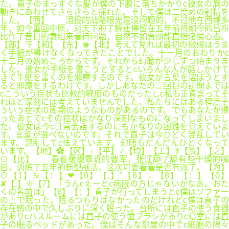
た。直子のまっすぐな髪が僕の下腹に落ちかかりc彼女の唇の
動きにあわせてさらさらと揺れた。そして僕は二度めの射精を
した。【西】 沮授的战略眼光是没问题的，不过他在西域多
年，如今重回中原，对天下的了解还停留在五年前将如今的吕布
比作了昔日的袁绍来看待问题，自然不如贾诩能直指诸侯心态。
【部】℉【和】【东】♚【北】考えて見れば最初の徴候はうま
く手紙が書けなくなってきたことでした。十一月のおわりかc
十二月の始めころからです。それから幻聴が少しずつ始まりま
した。彼女が手紙を書こうとするとcいろんな人が話しかけて
きて手紙を書くのを邪魔するのです。彼女が言葉を選ぼうとす
ると邪魔をするわけです。しかしあなたの二回目の訪問までは
cこういう症状も比較的軽度のものだったしc私も正直言ってそ
れほど深刻には考えていませんでした。私たちにはある程度そ
ういう症状の周期のようなものがあるのです。でもあなたが帰
ったあとでcその症状はかなり深刻なものになってしまいまし
た。彼女は今c日常会話するのにもかなりの困難を覚えていま
す。言葉が選べないのです。それで直子は今ひどく混乱してい
ます。混乱してc怯えています。幻聴もだんだんひどくなって
います。【地】✿【区】÷【平】♂【均】【工】☤【资】【之】
⊙【比】 看着缓缓靠近的曹军，张辽舔了舔有些干燥的嘴
唇，训练了五年的新型战法，这次可要看看是否有效了。【为】
⊙【1】♋【：】❤【0】【.】°【6】←【8】【：】【0】
✘【.】※【7】「うんcえーとc病院の方じゃないかなあ。おた
くの名前は」【6】【：】直子が行ってしまうとc僕はソファー
の上で眠った。眠るつもりはなかったのだけれどc僕は直子の
存在感の中で久しぶりに深く眠った。台所には直子の使う食器
がありcバスルームには直子の使う歯ブラシがありc寝室には直
子の眠るベッドがあった。僕はそんな部屋の中でc細胞の隅々