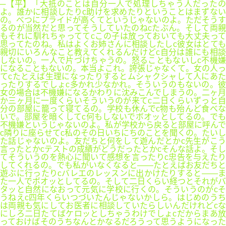
─【平】「大抵のことは自分一人で処理しちゃう人だったの
よ。誰かに相談したりc助けを求めたりということはまずない
の。べつにプライドが高くてというじゃないのよ。ただそうす
るのが当然だと思ってそうしていたのねcたぶん。そして両親
もそれに馴れちゃっててcこの子は放っておいても大丈夫って
思ってたのね。私はよくお姉さんに相談したしc彼女はとても
親切にいろんなこと教えてくれるんだけどc自分は誰にも相談
しないの。一人で片づけちゃうの。怒ることもないしc不機嫌
になることもないの。本当よこれ。誇張じゃなくて。女の人っ
てcたとえば生理になったりするとムシャクシャして人にあた
ったりするでしょc多かれ少なかれ。そういうのもないの。彼
女の場合は不機嫌になるかわりに沈みこんでしまうの。二ヶ月
か三ヶ月に一度くらいそういうのが来てc二日くらいずっと自
分の部屋に籠って寝てるの。学校も休んでc物も殆んど食べな
いで。部屋を暗くしてc何もしないでボオッとしてるの。でも
不機嫌というじゃないのよ。私が学校から戻ると部屋に呼んで
c隣りに座らせてc私のその日いちにちのことを聞くの。たいし
た話じゃないのよ。友だちと何をして遊んだとかc先生がこう
言ったとかcテストの成績がどうだったとかcそんな話よ。そし
てそういうのを熱心に聞いて感想を言ったりc忠告を与えたり
してくれるの。でも私がいなくなると――たとえばお友だちと
遊ぶに行ったりcバレエのレッスンに出かけたりすると――ま
た一人でボオッとしてるの。そして二日くらい経つとそれがバ
タッと自然になおって元気に学校に行くの。そういうのがcそ
うねえc四年くらいつづいたんじゃないかしら。はじめのうち
は両親も気にしてお医者に相談していたらしいんだけれどcな
にしろ二日たてばケロッとしちゃうわけでしょcだからまあ放
っておけばそのうちなんとかなるだろうって思うようになった