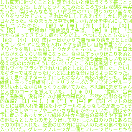
しも真実に近づくことと同義ではないと僕はうすうす感じとっ
ていたからだ。しかしどう考えてみたところで死は深刻な事実
だった。僕はそんな息苦しい背反性の中でc限りのない堂々め
ぐりをつづけていた。それは今にして思えばたしかに奇妙な
日々だった。生のまっただ中でc何もかもが死を中心にして回
転していたのだ。【部】☢【与】【东】【北】¿【地】
✎【区】 “臣领命！”荀攸躬身点头道。【差】✞【距】「旅
行から帰ってきて少し疲れてるだよ。べつになんともない」
【缩】【小】【0】僕は一日がかりで自転車の錆をおとしc油
をさしcタイヤに空気を入れcギヤを調整しc自転車屋でクラッ
チワイヤを新しいものにとりかえてもらった。それで自転車は
見ちがえるくらい綺麗になった。食卓はすっかりほこりを落と
してからニスを塗りなおした。ギターの弦も全部新しいものに
替えc板のはがれそうになっていたところは接着剤でとめた。
錆もワイヤブラシできれいに落としcねじも調節した。たいし
たギターではなかったけれど応正確な音は出るようになった。
考えて見ればギターを手にしたのなんて高校以来だった。僕は
縁側に座ってc昔練習したドリフターズのアップオンザルーフ
を思い出しながらゆっくりと弾いてみた。不思議にまだちゃん
と大体のコードを覚えていた。【.】◈【0】 “像吗？”吕布
看了看陈宫，没有吧？以小搏大倒是真的，不然的话哪会有今日
的辉煌？【1】【，】■【与】▼【中】◤【部】ベットの枕
もとには物入れを兼ねた小テブールのようなものがあってcそ
こに水さしやコップや皿や小さな時計がのっていた。緑はその
下に置いてあった大きな紙袋の中から寝巻の着替えや下着やそ
の他細々としたものをとり出して整理しc入口のわきにあるロ
ッカの中に入れた。紙袋の底の方には病人のための食べものが
入っていた。グレープフルーツが二個とフルーツゼリーとキウ