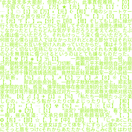
“此女虽无多大能耐，但野心却不小，此事真假难辨。”【0】
「今固くなってる」【万】★【元】【、】卐【1】°【0】
┄【.】☁【1】☒【万】◐【元】☪【和】「苺のショートケー
キを窓から放り投げることが」【9】™【.】¡【0】【万】
☿【元】℉【，】︻【分】ღ【别】【增】そしてもし逆に緑が
行く先も言わずにどこかに引越してそのまま三週間も連絡して
こなかったとしたらどんな気がするだろうと考えてみた。たぶ
ん僕は傷ついただろう。それもけっこう深く傷ついただろう。
何故なら僕らは恋人ではなかったけれどcある部分ではそれ以
上に親密にお互いを受け入れあっていたからだ。僕はそう思う
とひどく切ない気持になった。他人の心をcそれも大事な相手
の心を無意味に傷つけるというのはとても嫌なものだった。
【长】☢【7】◈【.】卐【1】 一声脆响声中，双手一轻，自
己的钢枪竟然被一名小兵一刀切断，臧霸几乎不敢相信自己的眼
睛，虽然不像吕布的方天画戟那样有名，但臧霸手中的兵器也是
经过大师千锤百炼铸造而成，竟然如此轻易被敌军一名小兵给一
刀斩断。【%】♫【、】☭【5】ツ【.】☭【8】®【%】
【、】 郑玄的卧房外面，一群学子默默地跪在地上，郑玄是
儒学院的支柱、栋梁，儒学院能够在推崇法制的长安书院中与法
家学院并驾齐驱甚至隐隐盖过对方一头，郑玄这尊大儒绝对居功
至伟。【6】⊿【.】✈【1】☼【%】「私たち一時間たっぷり楽
しむの。ころころ転がったりc体よじったりして」【和】
ღ【7】➳【.】┄【6】☢【%】➳【。】ⓐ【以】【东】
✯【部】◈【为】〖【1】 “淡定？”蒯越微微抬头，看了张允
一眼，摇头笑道：“文承兄倒是对那吕布颇有研究。”【，】
✪【东】÷【部】☆【、】✯【中】【部】【、】「じゃあcこれ
も覚えていてね」と彼女は言って体を下にずらしc僕のペニス
にそっと唇をつけcそれからあたたかく包みこみc舌をはわせ