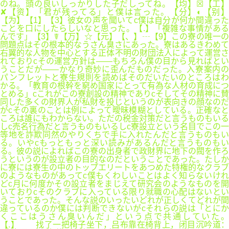
のね。頭の良いしっかりした子だしってね。【均】☒【工】
✘【资】「君が残ってる」と僕は言った。【分】◐【别】
【为】【1】【3】彼女の声を聞いてc僕は自分が何か間違った
ことを口にしたらしいなと思った。【.】「複雑な事情がある
んです」【3】☤【万】☆【元】【、】┄【9】この寮の唯一の
問題点はその根本的なうさん臭さにあった。寮はあるきわめて
右翼的な人物を中心とする正体不明の財団法人によって運営さ
れておりcその運営方針は――もちろん僕の目から見ればとい
うことだが――かなり奇妙に歪んだものだった。入寮案内の
パンフレットと寮生規則を読めばそのだいたいのところはわ
かる。「教育の根幹を窮め国家にとって有為な人材の育成につ
とめる」cこれがこの寮創設の精神でありcそしてその精神に賛
同した多くの財界人が私財を投じというのが表向きの顔なのだ
がcその裏のことは例によって曖昧模糊としている。正確なと
ころは誰にもわからない。ただの税金対策だと言うものもいる
しc売名行為だと言うものもいるしc寮設立という名目でこの一
等地を詐欺同然のやりくちで手に入れたんだと言うものもい
る。いやcもっともっと深い読みがあるんだと言うものもい
る。彼の説によればこの寮の出身者で政財界に地下の閥を作ろ
うというのが設立者の目的なのだということであった。たしか
に寮には寮生の中のトップエリートをあつめた特権的なクラブ
のようなものがあってc僕もくわしいことはよく知らないけれ
どc月に何度かその設立者をまじえて研究会のようなものを開
いておりcそのクラブに入っている限り就職の心配はないとい
うことであった。そんな説のいったいどれが正しくてどれが間
違っているのか僕には判断できないがcそれらの説は「とにか
くここはうさん臭いんだ」という点で共通していた。
【.】 找了一把椅子坐下，吕布靠在椅背上，闭目沉吟道：