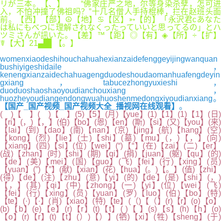
リが三本。【、】 “佛家庄严之地，尔等身染杀孽，怎可进
入，不怕冲撞了佛祖吗？”十几名僧人手持棍棒，拦在赵班头面
前。【西】【部】☮【地】♋【区】➳【的】「永沢君cあなた
は私にもべつに理解されなくったっていいと思ってるの」とハ
ツミさんが訊いた。【差】™【距】◎【有】◈【所】÷【扩】
☤【大】21▄█▌【。】
womenxiaodeshihouchahuahexianzaidefenggeyijingwanquan
bushiyigeshidaile，
kenengxianzaidechahuagengduodeshoudaomanhuafengdeyin
gxiang，tabucezhongyuxieshi，
duoduoshaoshaoyoudianchouxiang，
huozheyoudiangendongwuahuoshenmedongxiyoudianxiang。
【国产_国产视频_国产视频大全_播视网在线观看】
。
( )【 】( )【 】(5)【5】(月)【yue】(1)【1】(1)【1】(日)
【ri】(，)【，】(伯)【bo】(恩)【en】(斯)【si】(又)【you】(来)
【lai】(到)【dao】(南)【nan】(京)【jing】(航)【hang】(空)
【kong】(烈)【lie】(士)【shi】(墓)【mu】(，)【，】(向)
【xiang】(四)【si】(位)【wei】(“)【“】(在)【zai】(二)【er】
(战)【zhan】(时)【shi】(期)【qi】(捐)【juan】(躯)【qu】(的)
【de】(美)【mei】(国)【guo】(飞)【fei】(行)【xing】(员)
【yuan】(”)【”】(献)【xian】(花)【hua】(。)【。】(值)【zhi】
(得)【de】(注)【zhu】(意)【yi】(的)【de】(是)【shi】(，)
【，】(其)【qi】(中)【zhong】(一)【yi】(位)【wei】(飞)
【fei】(行)【xing】(员)【yuan】(罗)【luo】(伯)【bo】(特)
【te】(·)【·】(肖)【xiao】(特)【te】(（)【（】(r)【r】(o)【o】
(b)【b】(e)【e】(r)【r】(t)【t】( )【 】(s)【s】(h)【h】(o)
【o】(r)【r】(t)【t】(）)【）】(牺)【xi】(牲)【sheng】(于)