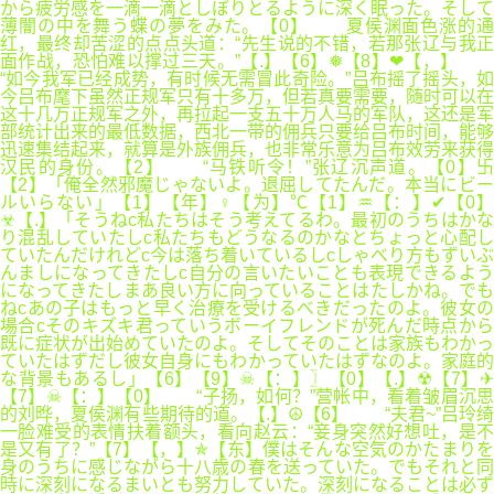
から疲労感を一滴一滴としぼりとるように深く眠った。そして
薄闇の中を舞う蝶の夢をみた。【0】 夏侯渊面色涨的通
红，最终却苦涩的点点头道：“先生说的不错，若那张辽与我正
面作战，恐怕难以撑过三天。”【.】【6】❅【8】❤【，】
“如今我军已经成势，有时候无需冒此奇险。”吕布摇了摇头，如
今吕布麾下虽然正规军只有十多万，但若真要需要，随时可以在
这十几万正规军之外，再拉起一支五十万人马的军队，这还是军
部统计出来的最低数据，西北一带的佣兵只要给吕布时间，能够
迅速集结起来，就算是外族佣兵，也非常乐意为吕布效劳来获得
汉民的身份。【2】 “马铁听令！”张辽沉声道。【0】卐
【2】「俺全然邪魔じゃないよ。退屈してたんだ。本当にビー
ルいらない」【1】【年】♀【为】℃【1】♒【：】✔【0】
☣【.】「そうねc私たちはそう考えてるわ。最初のうちはかな
り混乱していたしc私たちもどうなるのかなとちょっと心配し
ていたんだけれどc今は落ち着いているしcしゃべり方もずいぶ
んましになってきたしc自分の言いたいことも表現できるよう
になってきたしまあ良い方に向っていることはたしかね。でも
ねcあの子はもっと早く治療を受けるべきだったのよ。彼女の
場合cそのキズキ君っていうボーイフレンドが死んだ時点から
既に症状が出始めていたのよ。そしてそのことは家族もわかっ
ていたはずだし彼女自身にもわかっていたはずなのよ。家庭的
な背景もあるし」【6】【9】☠【：】〗【0】【.】☢【7】✈
【7】☠【：】【0】 “子扬，如何？”营帐中，看着皱眉沉思
的刘晔，夏侯渊有些期待的道。【.】☮【6】 “夫君~”吕玲绮
一脸难受的表情扶着额头，看向赵云：“妾身突然好想吐，是不
是又有了？”【7】【，】✯【东】僕はそんな空気のかたまりを
身のうちに感じながら十八歳の春を送っていた。でもそれと同
時に深刻になるまいとも努力していた。深刻になることは必ず