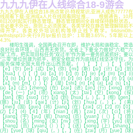
九九九伊在人线综合18-9游会
九九九伊在人线综合18-热点常识-特视常识,亚洲人成色77777在
线观看下载-亚洲成a人片在线观看网址推... 根据通告，10月
8日20时起实行静态管理。静态管理期间全县域保持静默状态，
非必要不外出，原则上必须居家。各类学校在静态管理解除前不
得开学。各类校外培训机构等停止线下教学。94dsm0lh-
wlhsbjspl10-央行9月lpr报价出炉：1年期3.65%，5年期以上
4.3%
楼阳生强调，全国两会召开在即，维护大局和谐稳定、营造
良好社会环境，山西责无旁贷。全省上下要全力做好“六稳”“六
保”工作，把实现目标任务“双过半”作为第一要务抓紧抓好；要以
“三零”单位创建为抓手，把安全稳定作为底线红线坚决守住，为
服务保障全国大局作出山西贡献。( )【 】( )【 】(阿)
【e】(尔)【er】(忒)【te】(弥)【mi】(斯)【si】(计)【ji】(划)
【hua】(（)【（】(a)【a】(r)【r】(t)【t】(e)【e】(m)【m】(i)
【i】(s)【s】( )【 】(p)【p】(r)【r】(o)【o】(g)【g】(r)【r】(a)
【a】(m)【m】(）)【）】(是)【shi】(n)【n】(a)【a】(s)【s】
(a)【a】(正)【zheng】(在)【zai】(进)【jin】(行)【xing】(的)
【de】(一)【yi】(项)【xiang】(太)【tai】(空)【kong】(探)
【tan】(索)【suo】(计)【ji】(划)【hua】(。)【。】(根)【gen】
(据)【ju】(该)【gai】(计)【ji】(划)【hua】(，)【，】(美)
【mei】(国)【guo】(将)【jiang】(在)【zai】(2)【2】(0)【0】
(2)【2】(4)【4】(年)【nian】(再)【zai】(次)【ci】(将
【jiang】(宇)【yu】(航)【hang】(员)【yuan】(（)【（】(首)
【shou】(名)【ming】(女)【nv】(性)【xing】(宇)【yu】(航)
【hang】(员)【yuan】(）)【）】(送)【song】(上)【shang】
(月)【yue】(球)【qiu】(，)【，】(在)【zai】(月)【yue】(球)