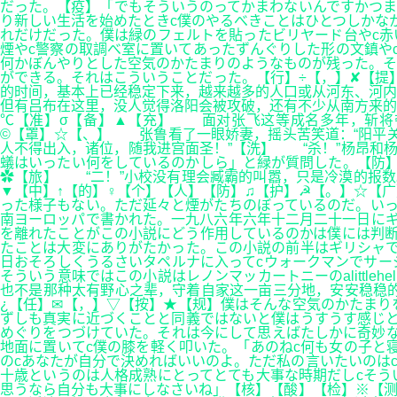
だった。【疫】「でもそういうのってかまわないんですかつま
り新しい生活を始めたときc僕のやるべきことはひとつしかな
れだけだった。僕は緑のフェルトを貼ったビリヤード台やc赤
煙やc警察の取調べ室に置いてあったずんぐりした形の文鎮や
何かぼんやりとした空気のかたまりのようなものが残った。そ
ができる。それはこういうことだった。【行】÷【，】✘【提
的时间，基本上已经稳定下来，越来越多的人口或从河东、河内
但有吕布在这里，没人觉得洛阳会被攻破，还有不少从南方来的
℃【准】σ【备】▲【充】 面对张飞这等成名多年，斩将
©【罩】☆【、】 张鲁看了一眼娇妻，摇头苦笑道：“阳平关
人不得出入，诸位，随我进宫面圣！”【洗】 “杀！”杨昂和
蟻はいったい何をしているのかしら」と緑が質問した。【防】
✿【旅】 “二！”小校没有理会臧霸的叫嚣，只是冷漠的报数
▼【中】↑【的】♀【个】【人】【防】♫【护】☭【。】☆【
った様子もない。ただ延々と煙がたちのぼっているのだ。いっ
南ヨーロッパで書かれた。一九八六年六年十二月二十一日にギ
を離れたことがこの小説にどう作用しているのかは僕には判断
たことは大変にありがたかった。この小説の前半はギリシャで
日おそろしくうるさいタペルナに入ってcウォークマンでサー
そういう意味ではこの小説はレノンマッカートニーのalitt
也不是那种太有野心之辈，守着自家这一亩三分地，安安稳稳的
¿【任】✉【，】▽【按】★【规】僕はそんな空気のかたまり
ずしも真実に近づくことと同義ではないと僕はうすうす感じと
めぐりをつづけていた。それは今にして思えばたしかに奇妙な
地面に置いてc僕の膝を軽く叩いた。「あのねc何も女の子と
のcあなたが自分で決めればいいのよ。ただ私の言いたいのは
十歳というのは人格成熟にとってとても大事な時期だしcそう
思うなら自分も大事にしなさいね」【核】【酸】【检】※【