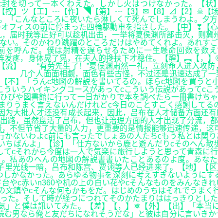
c封を切って一本くわえた。しかし火はつけなかった。【状
【控】ツ【工】┄【作】◥【第】┄【3】✉【8】⊿【2】☠【
。「こんなところに夜いたら淋しくて死んでしまうわよ。夕方
オフィスの前に停まった四輪駆動車を指さした。【中】❣【心
，届时我等正好可以趁机出击，一举将夏侯渊所部击灭，则冀州
ない。そのかわり跳躍のところだけはやめてくれよ。あれすご
前を呼んだ。僕は射精を遅らせるために一生懸命回数を数え
发疼，身体晃了晃，在夫人的搀扶下才稳住。【醒】︻【，】©
【流】 “有劳先生了！”夏侯渊肃然一礼，立刻命人进入攻防
情】 几个人面面相觑，面色有些古怪，不过还是迅速达成了一
【不】「うんc地図の解説を書いてるの。ほらc地図を買うと
こういうハイキングコースがあってcこういう伝説があってcこ
ひびや図書館に行って一日がかりで本を調べたら一冊書けちゃ
まりうまく言えないんだけれどc今日のことすごく感謝してる
因为大批人才还没有成长起来，因此，吕布在人才储备方面还有
多出路，虽然盘活了吕布，但也让治理方面的人才出现了分流
，不但节省了大量的人力，更重要的是情报能够迅速传递，这可
行かないわよc前にも言ったでしょあの人たちcもう私とは関
いちばんよ」【诊】「仕方ないから鹿と遊んだりcそのへん散
してcそれから今度は一人で気楽に旅行しようと思って青森に行
く。私あのへんの地図の解説書書いたことあるのよ度。あな
子里光线一暗，吕布和陈宫、贾诩等人已经进来了。【地】【区
つしかなかった。あらゆる物事を深刻に考えすぎないようにす
台やc赤いn360や机の上の白い花やcそんなものをみんなき
の文鎮やcそんな何もかもをだ。はじめのうちはそれでうまく
った。そして時が経つにつれてそのかたまりははっきりとした
気」と僕は訊いてみた。【差】【，】❅【外】【出】「本当に
読む男なら俺と友だちになれそうだな」と彼は自分に言いきか