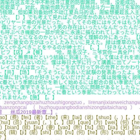
周瑜在这五年之中不断找寻江夏的防御漏洞，可惜，没能成功，
些歇菜了，对此，周瑜也颇为无奈，陆地战斗力一直是江东军的
的极限，但如果刘备始终不动江夏兵马的话，周瑜想要趁乱入主
いた。【）】でも考えて見ればこの何年かのあいだcいったい
ビリヤード場の光景だった。そしてその夜にはキズキはもう死
。僕にとってキズキという男の存在はいったいなんだったんだ
も呼ぶべき機能の一部が完全に永遠に損なわれてしまったらし
たらすことになるのかということは全く理解の外にあった。【
以上に彼女の方がほっとしたみたいに見えた。緑は煙草の灰を
なくcやるべきことをやるのが紳士だ」【、】「好きな人がい
ピフ【店】☭【餐】 “哈，是条汉子，三爷赏你一具全尸！”
まったく無意味だという結論に到達した。そして僕はそれを退
るわけではないのだ。僕は毎日大学に行って講義に出てノート
レイコさんは言った。「ここを出て行って外の世界とかかわり
─【共】【场】「そうそうcこのあいだ試験の発表あったよ。
ただ単に甘いものが好きじゃないだけだよ」と僕は我慢強く説
c春という季節は何かを新しく始めるには都合の良い季節だし
も大学に復学できるし。一緒に住むのに問題があるとしたらこ
ことです。もちろんとくに春という季節にこだわっているわけ
くれませんか【施】【。】
engchangqizaihuzhoushigongzuo，lirenanjixianweichan
jituanzongcai（huzhouguangbodianshizongtaitaichan
__丝瓜2019最新章...】
。
o】(费)【fei】(者)【zhe】(来)【lai】(说)【shuo】(，)【，】(明
hui】(员)【yuan】(，)【，】(却)【que】(为)【wei】(何)【he】
【bian】(就)【jiu】(要)【yao】(附)【fu】(加)【jia】(另)【li
uo】(辑)【ji】(是)【shi】(如)【ru】(何)【he】(形)【xing】(成
【？】