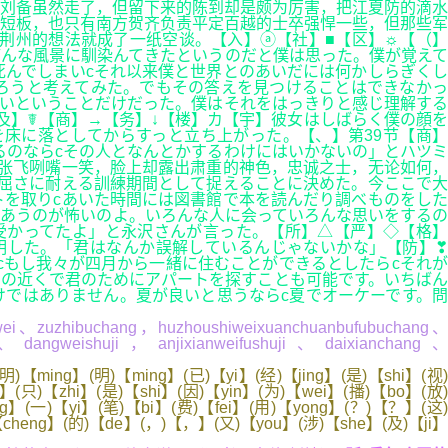
刘备虽然走了，但留下来的陈到却是颇为厉害，把江夏防的滴水
短板，也只有南方贺齐负责平定百越的士卒强悍一些，但那些军
荆州的想法就成了一纸空谈。【入】ⓐ【社】■【区】☼【（】
どんな風景に馴染んてきたというのだと僕は思った。僕が覚えて
んでしまいcそれ以来僕と世界とのあいだには何かしらぎくし
ろうと考えてみた。でもその答えを見つけることはできなかっ
いということだけだった。僕はそれをはっきりと感じ理解する
及】☤【商】→【务】↓【楼】カ【宇】彼女はしばらく僕の顔を
床に落としてからすっと立ち上がった。【、】第39节【商】
るのならcその人となんとかするわけにはいかないの」とハツミ
张飞咧嘴一笑，脸上却露出肃重的神色，忠诚之士，无论如何，
屈さに耐える訓練期間として捉えることに決めた。今ここで大
を取りcあいた時間には図書館で本を読んだり調べものをした
あうのが怖いのよ。いろんな人に会っていろんな思いをするの
受かってたよ」と永沢さんが言った。【所】△【严】◇【格】
明した。「君はなんか誤解しているんじゃないかな」【防】❣
cもし我々が四月から一緒に住むことができるとしたらcそれが
の近くで君のためにアパートを探すことも可能です。いちばん
ではありません。夏が良いと思うならc夏でオーケーです。問
gwei、zuzhibuchang，huzhoushiweixuanchuanbufubuchang、
g）、dangweishuji，anjixianweifushuji、daixianchang、
)【ming】(明)【ming】(已)【yi】(经)【jing】(是)【shi】(视)
(只)【zhi】(是)【shi】(因)【yin】(为)【wei】(播)【bo】(放)
ng】(一)【yi】(笔)【bi】(费)【fei】(用)【yong】(？)【？】(这)
)【cheng】(的)【de】(，)【，】(又)【you】(涉)【she】(及)【ji】