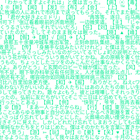
】「わかってますよcそれは」と僕は言った。【病】ⓐ【毒】
场】®【新】【闻】┃【发】☏【布】⊿【会】┄【上】™【，】
に牧場の人にあれで市内まで送ってもらうの。それでまた朝に
】「君が大好きよcミドリ」【副】 “再等等，逐日、白马两
可下！”张辽看着眼前的济南地图，一边微笑道。【主】「じゃ
くうるさいから。それでいいだろ」【任】【刘】は背中にぎゅ
ていたのだ。そしてそのまま我々は眠った。【晓】▲【峰】
【暑】【假】✈【期】√【间】✈【人】 “将军快看，他们在
，将那五十余量冲城车推出军营，立刻命部队集结，准备借此机
致意见。【传】「身勝手な話みたいだけれど」と僕は言った。
小冊子しょうさっしみたいなのがついてるでしょ町の説明とかc
ういう花が咲いてcこういう鳥がいてとかね。あの原稿を書く仕
うもの。ちょっとしたコツをのみこんだら仕事なんかくらでも
のよ。ありがとう」と玄関のロビーで緑が僕に言った。【风】°
所不足，眼下举办科举没有任何意义，人才储备就那么点儿，尤
，都用还有不足，哪容得你如同精兵政策那样挑三拣四？【区】
比八百里加急更方便。【和】✈【报】「ありがとう。ねえcワ
りあわない方がいいのよ。あの人たちにはあの人たちの新しい生
歩して帰ってきたわ。散々よcもう。彼とは喧嘩してそれっきり
ったの。弘前に友だちがいてcそこでニ日ほど泊めてもらってc
た行ったことある」【病】【例】 “快到了，爷爷，我再去看
】☮【旅】「まあ一人っ子だからね」【行】【或】東京につい
ることcあらゆる物事と自分のあいだにしかるべき距離を置くこ
れいさっぱり忘れてしまうことにした。火葬場の高い煙突から立
行きそうに見えた。しかしどれだけ忘れてしまおうとしてもc僕
単純なかたちをとりはじめた。僕はそのかたちを言葉に置きか
そう思う」【游】➳【玩】【时】©【要】❣【关】♥【注】℉
せるように言った。そして我々は友だちになった。十月のこと