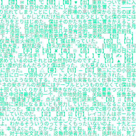
】【提】✉【倡】℃【错】¡【峰】♥【出】東京について寮に入
あらゆる物事と自分のあいだにしかるべき距離を置くこと――そ
ぱり忘れてしまうことにした。火葬場の高い煙突から立ちのぼる
に見えた。しかしどれだけ忘れてしまおうとしてもc僕の中には
たちをとりはじめた。僕はそのかたちを言葉に置きかえること
 摇了摇头，吕布自行穿戴整齐，如今洛阳这座城池经过两个多月
治于洛阳，日后洛阳的繁华几乎是肯定的，虽然这里靠近前线，
下，还是有不少荆州百姓更愿意北上来寻求安稳。【划】【，】
仅是有些火候而已。【足】僕は黙っていた。【的】じ【口】
面色大变，豁然起身，扭头厉声道：“通知元让，封锁四门，任何
别无选择。【手】유【消】✘【毒】※【品】【等】「雨の日には
蛮夷，还不住手！”【物】℃【资】✎【，】❣【做】✍【好】
求めているのはそれとは全然別のものですよ」【过】▲【程】
ぱい煙が出るんだろうと僕は思った。火も見えないしc燃え広が
に思った。【友】△【要】℃【切】─【实】第三にこの小説は
七日にローマ郊外のアパートメントホテルで完成された。日本
いないような気もする。ただ電話も来客もなく仕事に熱中でき
テネの安ホテルの部屋にはテーブルというものがなくてc僕は毎
十回くらいくりかえして聴きながらこの小説を書きつづけた。
家诸侯之中过得最舒心的一个，汉中地势险要，关隘重重，张鲁本身
？”曹操皱了皱眉，点头道：“让他们进来吧。”【疫】♫【责】
同時に深刻になるまいとも努力していた。深刻になることは必
実だった。僕はそんな息苦しい背反性の中でc限りのない堂々
転していたのだ。【定】【进】☑【行】レイコさんはボールを
でいいんならcそれでいいのよ。だってそれはあなたの人生だも
とよ。わかるそういうのってすごくもったいないのよ。十九と二
よ。本当よcこれ。だからよく考えてね。直子を大事にしたいと
体，对于长安文武来说，这番邦使者无礼在先，挑衅在后，死了