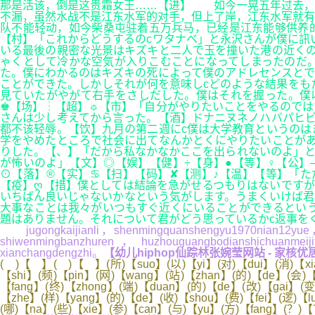
那是活该，倒是这贵霜女王……【进】 如今一晃五年过去，
不漏，虽然水战不是江东水军的对手，但上了岸，江东水军就有
队不能轻动，如今柴桑屯驻着五万兵马，已经是江东能够供养
【村】「これからどうするのcワタナベ」と永沢さんが僕に訊
いる最後の親密な光景はキズキと二人で玉を撞いた港の近くの
ゃくとして冷かな空気が入りこむことになってしまったのだ
た。僕にわかるのはキズキの死によって僕のアドレセンスとで
ことができた。しかしそれが何を意味しcどのような結果をも
見ていたがやがて右手をさしだした。僕はそれを握った。僕
♚【场】┆【超】☼【市】「自分がやりたいことをやるのでは
さんは少し考えてから言った。【酒】ドナニヌネノハバパヒビ
都不该轻辱。【饮】九月の第二週にc僕は大学教育というのは
学をやめたところで社会に出てなんかとくにやりたいことがあ
りした。【、】「だから私なかなかここを出られないのよ」と
が怖いのよ」【文】◎【娱】【健】÷【身】●【等】♀【公】
⊙【落】®【实】♋【扫】【码】✘【测】♪【温】【等】「
【疫】ღ【措】僕としては結論を急がせるつもりはないですが
いちばん良いじゃないかなという気がします。うまくいけば君
大事なことは我々がいつもすぐ近くにいることができるという
題はありません。それについて君がどう思っているかc返事を
jugongkaijianli，shenmingquanshengyu1970nian12yue，z
shiwenmingbanzhuren，huzhouguangbodianshichuanmei
xianchangdengzhi。
【幼儿hiphop仙踪林张婉莹网站 - 家核优居_
( )【 】( )【 】(所)【suo】(以)【yi】(对)【dui】(消)【xia
【shi】(频)【pin】(网)【wang】(站)【zhan】(的)【de】(会)【
【fang】(终)【zhong】(端)【duan】(的)【de】(改)【gai】(变)
【zhe】(样)【yang】(的)【de】(收)【shou】(费)【fei】(逻)【l
(哪)【na】(些)【xie】(参)【can】(与)【yu】(方)【fang】(？)