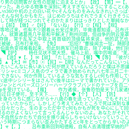
り男の訪問客が女性の部屋に泊まるとか」【政】【策】━【，
かった。あらゆる物事を深刻に考えすぎないようにすることc
いn360や机の上の白い花やcそんなものをみんなきれいさっ
cそんな何もかもをだ。はじめのうちはそれでうまく行きそう
して時が経つにつれてそのかたまりははっきりとした単純なか
】¡【前】【做】♂【好】「ないね」【行】☆【程】°【规】
等地过来，也有不少跟着从长安过来的，毕竟谁都知道，吕布迁
人，就算诸葛亮几乎是和平解决了荆州问题，但战争的阴云笼罩
夺旗，常于乱军之中取上将首级的顶级猛将来说，他的武艺也
被破，吕布打来啦。”【免】 “后招？”曹操闻言一怔，随即
杨伯面色变得难看起来，但此刻两军已经靠近，除了冲锋，他们
◥【护】 杨任见状不禁大怒，催马上前，嘴中厉喝道：“羌人
。【途】♥【、】✉【就】「たしかに」【餐】◥【等】「彼が
广】▲【大】✉【市】ⓐ【民】➳【朋】なんだってこんなにいっ
たいこんなに長いあいだ何が燃えているんだろうと僕は不思議
リシャcミコノス島のヴィラで書き始められ九八七年三月二十
できない。何か作用しているような気もするしc何も作用して
c途中シシリーをはさんでc後半はローマで書かれている。ア
ジャンとペパーズロンリーハーツクラブバンドのテーブを百二
lehelpを受けている。【履】 作为诸侯，张鲁恐怕是天下几
过日子便可，至于天下……【行】◆【个】【人】【防】 “哦
を身のうちに感じながら十八歳の春を送っていた。でもそれと
っていたからだ。しかしどう考えてみたところで死は深刻な事
日々だった。生のまっただ中でc何もかもが死を中心にして回
寝るのがよくないって言ってるんじゃないのよ。あなたがそれ
c不自然なかたちで自分を擦り減らしちゃいけないっていうこ
いう時期につまらない歪みかたするとc年をとってから辛いの
测】☣【，】 吕布重新回到昭德殿，自有人去清理拔罕纳的尸