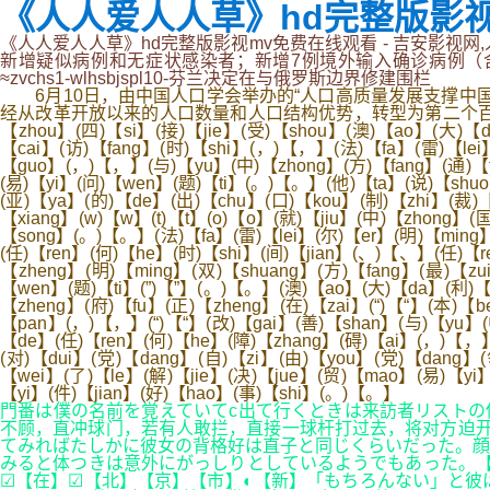
《人人爱人人草》hd完整版影视
《人人爱人人草》hd完整版影视mv免费在线观看 - 吉安影视网
新增疑似病例和无症状感染者；新增7例境外输入确诊病例（
≈zvchs1-wlhsbjspl10-芬兰决定在与俄罗斯边界修建围栏
6月10日，由中国人口学会举办的“人口高质量发展支撑中国
经从改革开放以来的人口数量和人口结构优势，转型为第二个百年奋
【zhou】(四)【si】(接)【jie】(受)【shou】(澳)【ao】(大)【
【cai】(访)【fang】(时)【shi】(，)【，】(法)【fa】(雷)【lei
【guo】(，)【，】(与)【yu】(中)【zhong】(方)【fang】(通)【to
(易)【yi】(问)【wen】(题)【ti】(。)【。】(他)【ta】(说)【shu
(亚)【ya】(的)【de】(出)【chu】(口)【kou】(制)【zhi】(裁)【
【xiang】(w)【w】(t)【t】(o)【o】(就)【jiu】(中)【zhong】(
【song】(。)【。】(法)【fa】(雷)【lei】(尔)【er】(明)【ming】
(任)【ren】(何)【he】(时)【shi】(间)【jian】(、)【、】(任)【re
【zheng】(明)【ming】(双)【shuang】(方)【fang】(最)【zu
【wen】(题)【ti】(”)【”】(。)【。】(澳)【ao】(大)【da】(利)【
【zheng】(府)【fu】(正)【zheng】(在)【zai】(“)【“】(本)【b
【pan】(，)【，】(“)【“】(改)【gai】(善)【shan】(与)【yu】(
【de】(任)【ren】(何)【he】(障)【zhang】(碍)【ai】(，)【，】
(对)【dui】(党)【dang】(自)【zi】(由)【you】(党)【dang】(
【wei】(了)【le】(解)【jie】(决)【jue】(贸)【mao】(易)【yi
【yi】(件)【jian】(好)【hao】(事)【shi】(。)【。】
門番は僕の名前を覚えていてc出て行くときは来訪者リストの
不顾，直冲球门，若有人敢拦，直接一球杆打过去，将对方迫开
てみればたしかに彼女の背格好は直子と同じくらいだった。顔
みると体つきは意外にがっしりとしているようでもあった。【
☑【在】☑【北】【京】【市】◐【新】「もちろんない」と彼